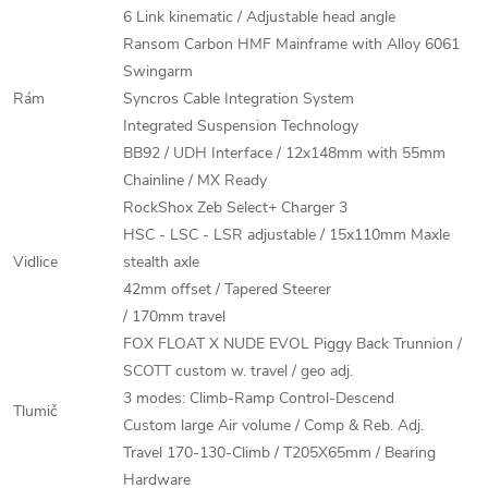
6 Link kinematic / Adjustable head angle
Ransom Carbon HMF Mainframe with Alloy 6061
Swingarm
Rám
Syncros Cable Integration System
Integrated Suspension Technology
BB92 / UDH Interface / 12x148mm with 55mm
Chainline / MX Ready
RockShox Zeb Select+ Charger 3
HSC - LSC - LSR adjustable / 15x110mm Maxle
Vidlice
stealth axle
42mm offset / Tapered Steerer
/ 170mm travel
FOX FLOAT X NUDE EVOL Piggy Back Trunnion /
SCOTT custom w. travel / geo adj.
3 modes: Climb-Ramp Control-Descend
Tlumič
Custom large Air volume / Comp & Reb. Adj.
Travel 170-130-Climb / T205X65mm / Bearing
Hardware