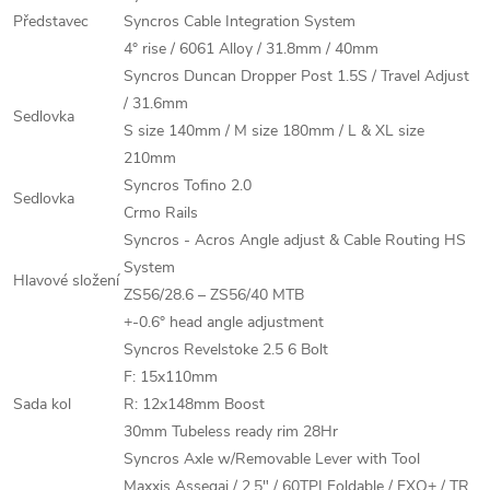
Představec
Syncros Cable Integration System
4° rise / 6061 Alloy / 31.8mm / 40mm
Syncros Duncan Dropper Post 1.5S / Travel Adjust
/ 31.6mm
Sedlovka
S size 140mm / M size 180mm / L & XL size
210mm
Syncros Tofino 2.0
Sedlovka
Crmo Rails
Syncros - Acros Angle adjust & Cable Routing HS
System
Hlavové složení
ZS56/28.6 – ZS56/40 MTB
+-0.6° head angle adjustment
Syncros Revelstoke 2.5 6 Bolt
F: 15x110mm
Sada kol
R: 12x148mm Boost
30mm Tubeless ready rim 28Hr
Syncros Axle w/Removable Lever with Tool
Maxxis Assegai / 2.5" / 60TPI Foldable / EXO+ / TR