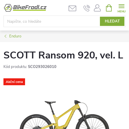
Přejít
NÁKUPNÍ
KOŠÍK
na
obsah
HLEDAT
Enduro
SCOTT Ransom 920, vel. L
Kód produktu:
SCO293026010
Akční cena