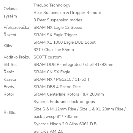
TracLoc Technology
Ovládací
Rear Suspension & Dropper Remote
systém
3 Rear Suspension modes
Přehazovačka
SRAM NX Eagle 12 Speed
Řazení
SRAM SX Eagle Trigger
SRAM X1 1000 Eagle DUB Boost
Kliky
32T / Chainline 55mm
Vodítko řetězu
SCOTT custom
BB-Set
SRAM DUB PF integrated / shell 41x92mm
Řetěz
SRAM CN SX Eagle
Kazeta
SRAM NX / PG1210 / 11-50 T
Brzdy
SRAM DB8 4 Piston Disc
Rotor
SRAM Centerline Rotors F&R 200mm
Syncros Endurance lock-on grips
Size S & M 12mm Rise / Size L & XL 20mm Rise /
Řidítka
back sweep 8° / 780mm
Syncros Hixon 2.0 Alloy 6061 D.B.
Syncros AM 2.0