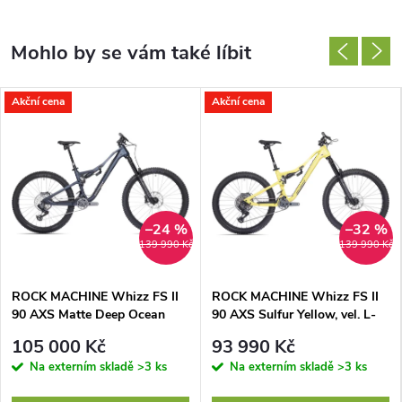
Akční cena
Akční cena
–24 %
–32 %
139 990 Kč
139 990 Kč
ROCK MACHINE Whizz FS II
ROCK MACHINE Whizz FS II
90 AXS Matte Deep Ocean
90 AXS Sulfur Yellow, vel. L-
Blue, vel. L-XL
XL
105 000 Kč
93 990 Kč
Na externím skladě
>3 ks
Na externím skladě
>3 ks