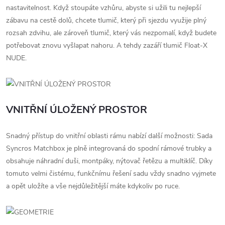
nastavitelnost. Když stoupáte vzhůru, abyste si užili tu nejlepší
zábavu na cestě dolů, chcete tlumič, který při sjezdu využije plný
rozsah zdvihu, ale zároveň tlumič, který vás nezpomalí, když budete
potřebovat znovu vyšlapat nahoru. A tehdy zazáří tlumič Float-X
NUDE.
VNITŘNÍ ÚLOŽENÝ PROSTOR
Snadný přístup do vnitřní oblasti rámu nabízí další možnosti: Sada
Syncros Matchbox je plně integrovaná do spodní rámové trubky a
obsahuje náhradní duši, montpáky, nýtovač řetězu a multiklíč. Díky
tomuto velmi čistému, funkčnímu řešení sadu vždy snadno vyjmete
a opět uložíte a vše nejdůležitější máte kdykoliv po ruce.