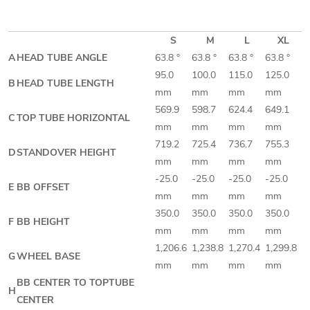
S
M
L
XL
A
HEAD TUBE ANGLE
63.8 °
63.8 °
63.8 °
63.8 °
95.0
100.0
115.0
125.0
B
HEAD TUBE LENGTH
mm
mm
mm
mm
569.9
598.7
624.4
649.1
C
TOP TUBE HORIZONTAL
mm
mm
mm
mm
719.2
725.4
736.7
755.3
D
STANDOVER HEIGHT
mm
mm
mm
mm
-25.0
-25.0
-25.0
-25.0
E
BB OFFSET
mm
mm
mm
mm
350.0
350.0
350.0
350.0
F
BB HEIGHT
mm
mm
mm
mm
1,206.6
1,238.8
1,270.4
1,299.8
G
WHEEL BASE
mm
mm
mm
mm
BB CENTER TO TOPTUBE
H
CENTER