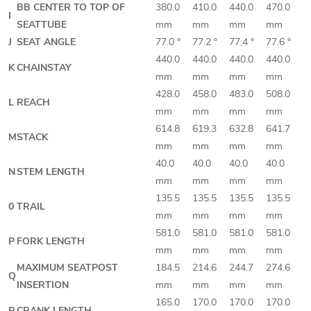
BB CENTER TO TOP OF
380.0
410.0
440.0
470.0
I
SEATTUBE
mm
mm
mm
mm
J
SEAT ANGLE
77.0 °
77.2 °
77.4 °
77.6 °
440.0
440.0
440.0
440.0
K
CHAINSTAY
mm
mm
mm
mm
428.0
458.0
483.0
508.0
L
REACH
mm
mm
mm
mm
614.8
619.3
632.8
641.7
M
STACK
mm
mm
mm
mm
40.0
40.0
40.0
40.0
N
STEM LENGTH
mm
mm
mm
mm
135.5
135.5
135.5
135.5
0
TRAIL
mm
mm
mm
mm
581.0
581.0
581.0
581.0
P
FORK LENGTH
mm
mm
mm
mm
MAXIMUM SEATPOST
184.5
214.6
244.7
274.6
Q
INSERTION
mm
mm
mm
mm
165.0
170.0
170.0
170.0
R
CRANK LENGTH