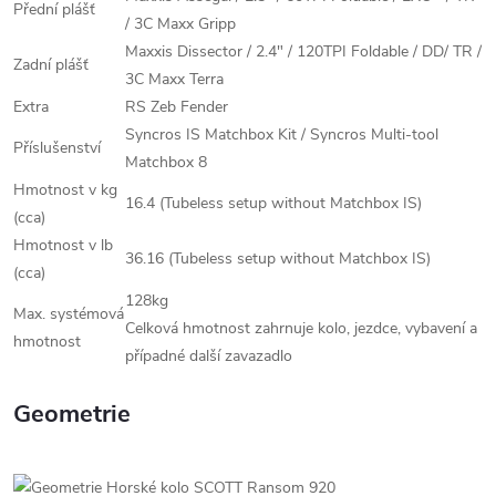
Přední plášť
/ 3C Maxx Gripp
Maxxis Dissector / 2.4" / 120TPI Foldable / DD/ TR /
Zadní plášť
3C Maxx Terra
Extra
RS Zeb Fender
Syncros IS Matchbox Kit / Syncros Multi-tool
Příslušenství
Matchbox 8
Hmotnost v kg
16.4 (Tubeless setup without Matchbox IS)
(cca)
Hmotnost v lb
36.16 (Tubeless setup without Matchbox IS)
(cca)
128kg
Max. systémová
Celková hmotnost zahrnuje kolo, jezdce, vybavení a
hmotnost
případné další zavazadlo
Geometrie