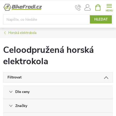
Přejít
NÁKUPNÍ
na
KOŠÍK
obsah
HLEDAT
Horská elektrokola
Celoodpružená horská
elektrokola
Filtrovat
Dle ceny
Značky