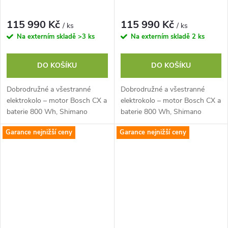
115 990 Kč
115 990 Kč
/ ks
/ ks
Na externím skladě
>3 ks
Na externím skladě
2 ks
DO KOŠÍKU
DO KOŠÍKU
Dobrodružné a všestranné
Dobrodružné a všestranné
elektrokolo – motor Bosch CX a
elektrokolo – motor Bosch CX a
baterie 800 Wh, Shimano
baterie 800 Wh, Shimano
CUES U6000, vidlice SR
CUES U6000, vidlice SR
Garance nejnižší ceny
Garance nejnižší ceny
Suntour Zeron 36-X
Suntour Zeron 36-X