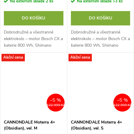
Na externím skladě
2 ks
Na externím skladě
>3 ks
DO KOŠÍKU
DO KOŠÍKU
Dobrodružné a všestranné
Dobrodružné a všestranné
elektrokolo – motor Bosch CX a
elektrokolo – motor Bosch CX a
baterie 800 Wh, Shimano
baterie 800 Wh, Shimano
CUES U6000, vidlice SR
CUES U6000, vidlice SR
Akční cena
Akční cena
Suntour Zeron 36-X
Suntour Zeron 36-X
–5 %
–5 %
122 999 Kč
122 999 Kč
CANNONDALE Moterra 4+
CANNONDALE Moterra 4+
(Obsidian), vel. M
(Obsidian), vel. S