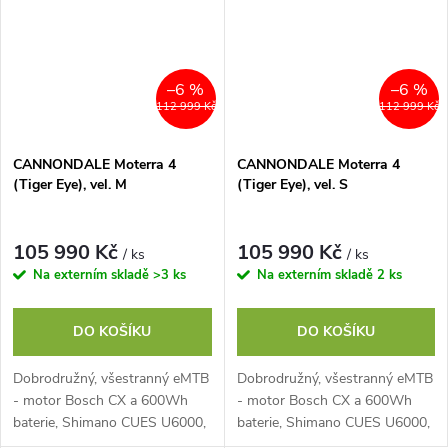
–6 %
–6 %
112 999 Kč
112 999 Kč
CANNONDALE Moterra 4
CANNONDALE Moterra 4
(Tiger Eye), vel. M
(Tiger Eye), vel. S
105 990 Kč
105 990 Kč
/ ks
/ ks
Na externím skladě
>3 ks
Na externím skladě
2 ks
DO KOŠÍKU
DO KOŠÍKU
Dobrodružný, všestranný eMTB
Dobrodružný, všestranný eMTB
- motor Bosch CX a 600Wh
- motor Bosch CX a 600Wh
baterie, Shimano CUES U6000,
baterie, Shimano CUES U6000,
vidlice SR Suntour Zeron 36-X
vidlice SR Suntour Zeron 36-X