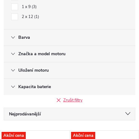
1 x 9
3
2 x 12
1
Barva
Značka a model motoru
Uložení motoru
Kapacita baterie
Zrušit filtry
Ř
Nejprodávanější
a
Nejlevnější
V
Akční cena
Akční cena
Nejdražší