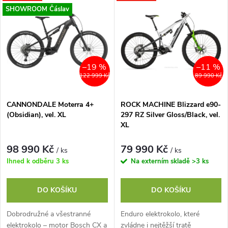
z
SHOWROOM Čáslav
ý
Abecedně
e
p
n
i
–19 %
–11 %
122 999 Kč
89 990 Kč
í
s
p
CANNONDALE Moterra 4+
ROCK MACHINE Blizzard e90-
(Obsidian), vel. XL
297 RZ Silver Gloss/Black, vel.
p
XL
r
r
98 990 Kč
79 990 Kč
/ ks
/ ks
o
Ihned k odběru
3 ks
Na externím skladě
>3 ks
o
d
DO KOŠÍKU
DO KOŠÍKU
d
u
Dobrodružné a všestranné
Enduro elektrokolo, které
u
elektrokolo – motor Bosch CX a
zvládne i nejtěžší tratě