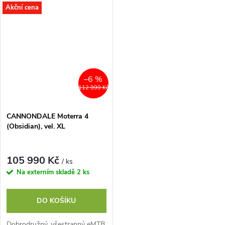
Akční cena
–6 %
112 999 Kč
CANNONDALE Moterra 4
(Obsidian), vel. XL
105 990 Kč
/ ks
Na externím skladě
2 ks
DO KOŠÍKU
Dobrodružný, všestranný eMTB