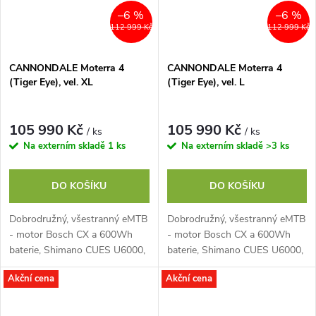
–6 %
–6 %
112 999 Kč
112 999 Kč
CANNONDALE Moterra 4
CANNONDALE Moterra 4
(Tiger Eye), vel. XL
(Tiger Eye), vel. L
105 990 Kč
105 990 Kč
/ ks
/ ks
Na externím skladě
1 ks
Na externím skladě
>3 ks
DO KOŠÍKU
DO KOŠÍKU
Dobrodružný, všestranný eMTB
Dobrodružný, všestranný eMTB
- motor Bosch CX a 600Wh
- motor Bosch CX a 600Wh
baterie, Shimano CUES U6000,
baterie, Shimano CUES U6000,
vidlice SR Suntour Zeron 36-X
vidlice SR Suntour Zeron 36-X
Akční cena
Akční cena