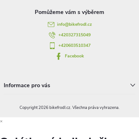
a
n
r
í
t
v
info
@
bikefrodl.cz
í
k
+420327315049
y
+420603510347
Facebook
v
ý
p
Informace pro vás
i
s
Copyright 2026
bikefrodl.cz
. Všechna práva vyhrazena.
u
×