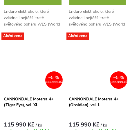
Enduro elektrokolo, které
Enduro elektrokolo, které
zvládne i nejtěžší tratě
zvládne i nejtěžší tratě
světového poháru WES (World
světového poháru WES (World
Ebike Series). Pohon Shimano
Ebike Series). Pohon Shimano
Akční cena
Akční cena
Steps EP6 je výkonnější, menší,
Steps EP6 je výkonnější, menší,
lehčí a...
lehčí a...
–5 %
–5 %
122 999 Kč
122 999 Kč
CANNONDALE Moterra 4+
CANNONDALE Moterra 4+
(Tiger Eye), vel. XL
(Obsidian), vel. L
115 990 Kč
115 990 Kč
/ ks
/ ks