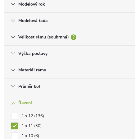
Modelový rok
Modelová řada
Velikost rámu (souhrnná)
?
Výška postavy
Materiál rámu
Průměr kol
Řazení
1 x 12
136
1 x 11
30
1 x 10
6