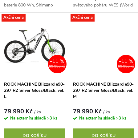
k
baterie 800 Wh, Shimano
světového poháru WES (World
k
CUES U6000, vidlice SR
Ebike Series). Pohon Shimano
Akční cena
Akční cena
t
Suntour Zeron 36-X
Steps EP6 je výkonnější, menší,
t
lehčí a...
ů
ů
–11 %
–11 %
89 990 Kč
89 990 Kč
ROCK MACHINE Blizzard e90-
ROCK MACHINE Blizzard e90-
297 RZ Silver Gloss/Black, vel.
297 RZ Silver Gloss/Black, vel.
L
M
79 990 Kč
79 990 Kč
/ ks
/ ks
Na externím skladě
>3 ks
Na externím skladě
>3 ks
DO KOŠÍKU
DO KOŠÍKU