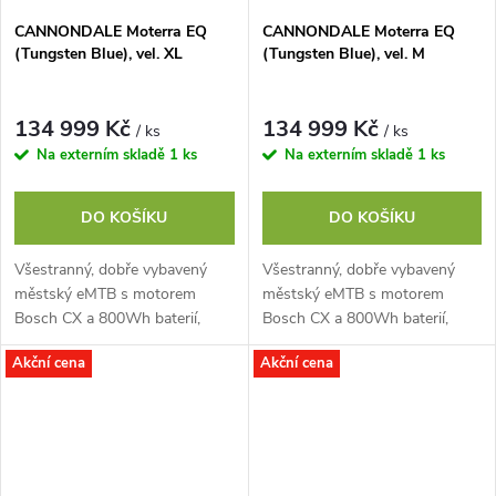
CANNONDALE Moterra EQ
CANNONDALE Moterra EQ
(Tungsten Blue), vel. XL
(Tungsten Blue), vel. M
134 999 Kč
134 999 Kč
/ ks
/ ks
Na externím skladě
1 ks
Na externím skladě
1 ks
DO KOŠÍKU
DO KOŠÍKU
Všestranný, dobře vybavený
Všestranný, dobře vybavený
městský eMTB s motorem
městský eMTB s motorem
Bosch CX a 800Wh baterií,
Bosch CX a 800Wh baterií,
Shimano CUES U6000,
Shimano CUES U6000,
Akční cena
Akční cena
vzduchovým odpružením SR
vzduchovým odpružením SR
Suntour.
Suntour.