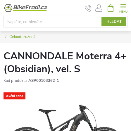
Přejít
NÁKUPNÍ
KOŠÍK
na
obsah
HLEDAT
Celoodpružená
CANNONDALE Moterra 4+
(Obsidian), vel. S
Kód produktu:
ASP00103362-1
Akční cena