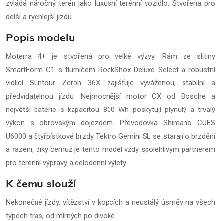
zvládá náročný terén jako luxusní terénní vozidlo. Stvořena pro
delší a rychlejší jízdu.
Popis modelu
Moterra 4+ je stvořená pro velké výzvy. Rám ze slitiny
SmartForm C1 s tlumičem RockShox Deluxe Select a robustní
vidlicí Suntour Zeron 36X zajišťuje vyváženou, stabilní a
předvídatelnou jízdu. Nejmocnější motor CX od Bosche a
největší baterie s kapacitou 800 Wh poskytují plynulý a trvalý
výkon s obrovským dojezdem. Převodovka Shimano CUES
U6000 a čtyřpístkové brzdy Tektro Gemini SL se starají o brzdění
a řazení, díky čemuž je tento model vždy spolehlivým partnerem
pro terénní výpravy a celodenní výlety.
K čemu slouží
Nekonečné jízdy, vítězství v kopcích a neustálý úsměv na všech
typech tras, od mírných po divoké