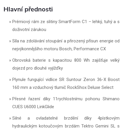
Hlavní přednosti
Prémiový rám ze slitiny SmartForm C1 – lehký, tuhý a s
doživotní zárukou
Síla na zdolávání stoupání a přirozený přísun energie od
nejvýkonnějšího motoru Bosch, Performance CX
Obrovská baterie s kapacitou 800 Wh zajišťuje velký
dojezd pro dlouhé vyjížďky
Plynule fungující vidlice SR Suntour Zeron 36-X Boost
160 mm a vzduchový tlumič RockShox Deluxe Select
Přesné řazení díky 11rychlostnímu pohonu Shimano
CUES U6000 LinkGlide
Silné a ovladatelné brzdění díky 4pístkovým
hydraulickým kotoučovým brzdám Tektro Gemini SL s