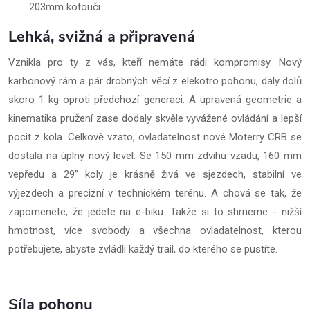
203mm kotouči
Lehká, svižná a připravená
Vznikla pro ty z vás, kteří nemáte rádi kompromisy. Nový
karbonový rám a pár drobných věcí z elekotro pohonu, daly dolů
skoro 1 kg oproti předchozí generaci. A upravená geometrie a
kinematika pružení zase dodaly skvěle vyvážené ovládání a lepší
pocit z kola. Celkově vzato, ovladatelnost nové Moterry CRB se
dostala na úplny nový level. Se 150 mm zdvihu vzadu, 160 mm
vepředu a 29” koly je krásně živá ve sjezdech, stabilní ve
výjezdech a precizní v technickém terénu. A chová se tak, že
zapomenete, že jedete na e-biku. Takže si to shrneme - nižší
hmotnost, více svobody a všechna ovladatelnost, kterou
potřebujete, abyste zvládli každý trail, do kterého se pustíte.
Síla pohonu