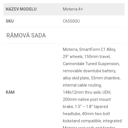
NÁZEV MODELU
Moterra 4+
SKU
C6550GU
RÁMOVÁ SADA
Moterra, SmartForm C1 Alloy,
29" wheels, 150mm travel,
Cannondale Tuned Suspension,
removable downtube battery,
alloy skid plate, 55mm chainline,
internal cable routing,
RÁM
148x12mm thru-axle, UDH,
200mm native post mount
brake, 1.5” – 1.8” tapered
headtube, 40mm two-bolt
kickstand compatible, integrated
Moterra rear rack and fender