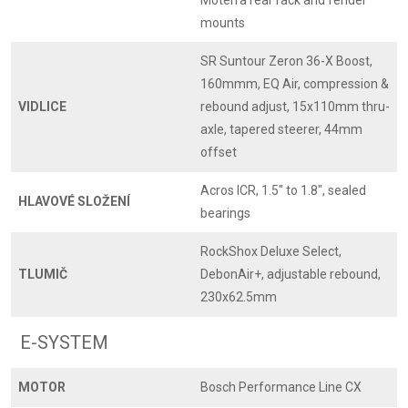
mounts
SR Suntour Zeron 36-X Boost,
160mmm, EQ Air, compression &
VIDLICE
rebound adjust, 15x110mm thru-
axle, tapered steerer, 44mm
offset
Acros ICR, 1.5" to 1.8", sealed
HLAVOVÉ SLOŽENÍ
bearings
RockShox Deluxe Select,
TLUMIČ
DebonAir+, adjustable rebound,
230x62.5mm
E-SYSTEM
MOTOR
Bosch Performance Line CX