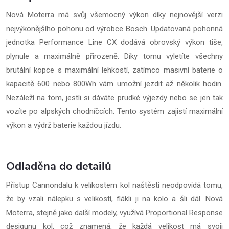
Nová Moterra má svůj všemocný výkon díky nejnovější verzi
nejvýkonějšího pohonu od výrobce Bosch. Updatovaná pohonná
jednotka Performance Line CX dodává obrovský výkon tiše,
plynule a maximálně přirozeně. Díky tomu vyletíte všechny
brutální kopce s maximální lehkostí, zatímco masivní baterie o
kapacitě 600 nebo 800Wh vám umožní jezdit až několik hodin.
Nezáleží na tom, jestli si dáváte prudké výjezdy nebo se jen tak
vozíte po alpských chodníčcích. Tento systém zajistí maximální
výkon a výdrž baterie každou jízdu.
Odladěna do detailů
Přístup Cannondalu k velikostem kol naštěstí neodpovídá tomu,
že by vzali nálepku s velikostí, flákli ji na kolo a šli dál. Nová
Moterra, stejně jako další modely, využívá Proportional Response
desigunu kol, což znamená, že každá velikost má svoji