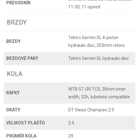
PŘEVODNÍK
11-50, 11-speed
BRZDY
Tektro Gemini SL 4-piston
BRZDY
hydraulic disc, 203mm rotors
BRZDOVÉ PÁKY
Tektro Gemini SL hydraulic disc
KOLA
WTB ST i30 TCS, 30mm inner
RÁFKY
width, 32h, tubeless compatible
DRÁTY
DT Swiss Champion 2.0
VELIKOST PLÁŠŤŮ
2.4
PRŮMĚR KOLA
29