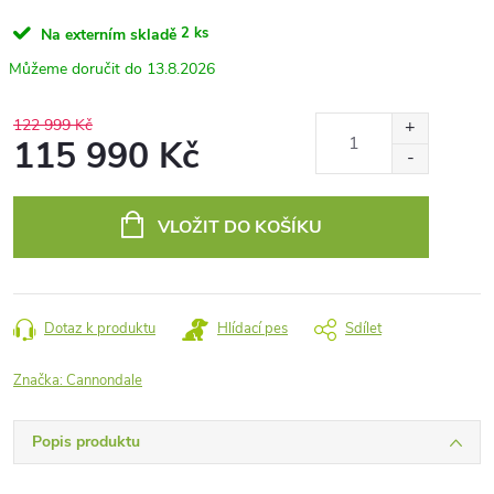
2 ks
Na externím skladě
13.8.2026
122 999 Kč
115 990 Kč
Měrná
cena:
VLOŽIT DO KOŠÍKU
Dotaz k produktu
Hlídací pes
Sdílet
Značka:
Cannondale
Popis produktu