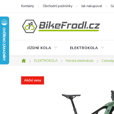
Přejít
Kontakty
Obchodní podmínky
Jak nakupovat
Ga
na
obsah
JÍZDNÍ KOLA
ELEKTROKOLA
ELEKTROKOLA
Horská elektrokola
Celoodp
Domů
Akční cena