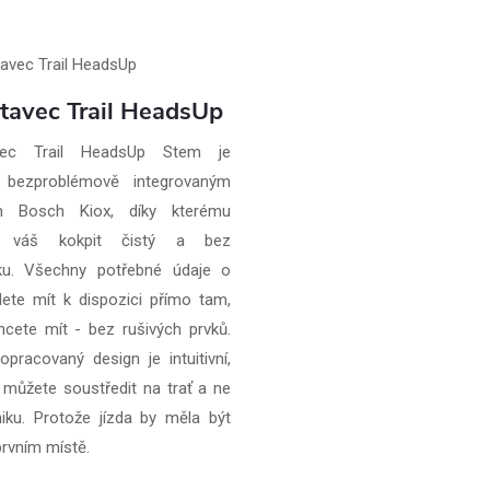
tavec Trail HeadsUp
vec Trail HeadsUp Stem je
 bezproblémově integrovaným
em Bosch Kiox, díky kterému
e váš kokpit čistý a bez
ku. Všechny potřebné údaje o
dete mít k dispozici přímo tam,
hcete mít - bez rušivých prvků.
opracovaný design je intuitivní,
 můžete soustředit na trať a ne
iku. Protože jízda by měla být
prvním místě.