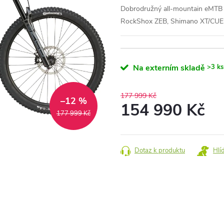
Dobrodružný all-mountain eMTB 
RockShox ZEB, Shimano XT/CU
Na externím skladě
>3 ks
177 999 Kč
–12 %
154 990 Kč
177 999 Kč
Měrná
cena:
Dotaz k produktu
Hlí