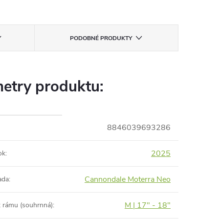
PODOBNÉ PRODUKTY
etry produktu:
8846039693286
2025
ok
:
Cannondale Moterra Neo
ada
:
M | 17" - 18"
t rámu (souhrnná)
: