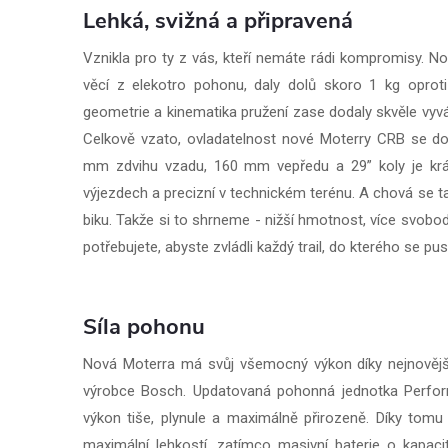
Lehká, svižná a připravená
Vznikla pro ty z vás, kteří nemáte rádi kompromisy. 
věcí z elekotro pohonu, daly dolů skoro 1 kg oprot
geometrie a kinematika pružení zase dodaly skvěle vyváž
Celkově vzato, ovladatelnost nové Moterry CRB se dos
mm zdvihu vzadu, 160 mm vepředu a 29” koly je krás
výjezdech a precizní v technickém terénu. A chová se t
biku. Takže si to shrneme - nižší hmotnost, více svobo
potřebujete, abyste zvládli každý trail, do kterého se pust
Síla pohonu
Nová Moterra má svůj všemocný výkon díky nejnovějš
výrobce Bosch. Updatovaná pohonná jednotka Perfo
výkon tiše, plynule a maximálně přirozeně. Díky tomu 
maximální lehkostí, zatímco masivní baterie o kap