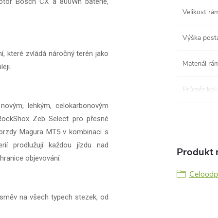
otor Bosch CX a 800Wh baterie,
Velikost rá
Výška post
í, které zvládá náročný terén jako
Materiál rá
eji.
Průměr kol
:
a novým, lehkým, celokarbonovým
ockShox Zeb Select pro přesné
brzdy Magura MT5 v kombinaci s
í prodlužují každou jízdu nad
Produkt n
hranice objevování.
Celoodp
úsměv na všech typech stezek, od