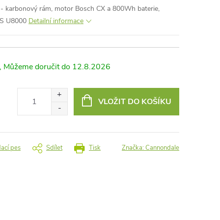
- karbonový rám, motor Bosch CX a 800Wh baterie,
ES U8000
Detailní informace
12.8.2026
VLOŽIT DO KOŠÍKU
dací pes
Sdílet
Tisk
Značka:
Cannondale