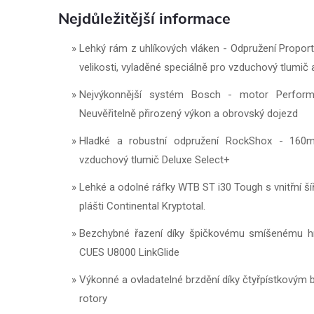
Nejdůležitější informace
Lehký rám z uhlíkových vláken - Odpružení Propo
velikosti, vyladěné speciálně pro vzduchový tlumič 
Nejvýkonnější systém Bosch - motor Perfor
Neuvěřitelně přirozený výkon a obrovský dojezd
Hladké a robustní odpružení RockShox - 160
vzduchový tlumič Deluxe Select+
Lehké a odolné ráfky WTB ST i30 Tough s vnitřní š
plášti Continental Kryptotal.
Bezchybné řazení díky špičkovému smíšenému h
CUES U8000 LinkGlide
Výkonné a ovladatelné brzdění díky čtyřpístkov
rotory