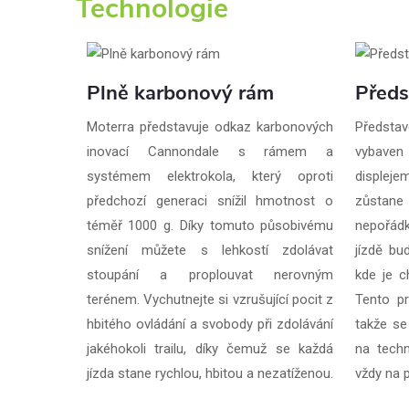
Technologie
Plně karbonový rám
Předs
Moterra představuje odkaz karbonových
Předsta
inovací Cannondale s rámem a
vybaven
systémem elektrokola, který oproti
displej
předchozí generaci snížil hmotnost o
zůstan
téměř 1000 g. Díky tomuto působivému
nepořád
snížení můžete s lehkostí zdolávat
jízdě bu
stoupání a proplouvat nerovným
kde je c
terénem. Vychutnejte si vzrušující pocit z
Tento pr
hbitého ovládání a svobody při zdolávání
takže se
jakéhokoli trailu, díky čemuž se každá
na techn
jízda stane rychlou, hbitou a nezatíženou.
vždy na 