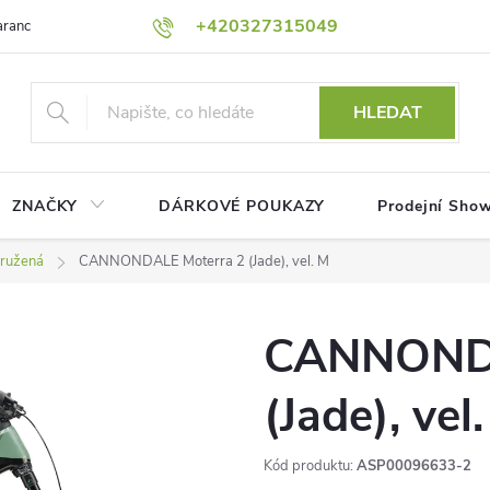
+420327315049
rance nejnižší ceny!
Podmínky ochrany osobních údajů
Platební me
HLEDAT
ZNAČKY
DÁRKOVÉ POUKAZY
Prodejní Sho
ružená
CANNONDALE Moterra 2 (Jade), vel. M
CANNONDA
(Jade), vel
Kód produktu:
ASP00096633-2