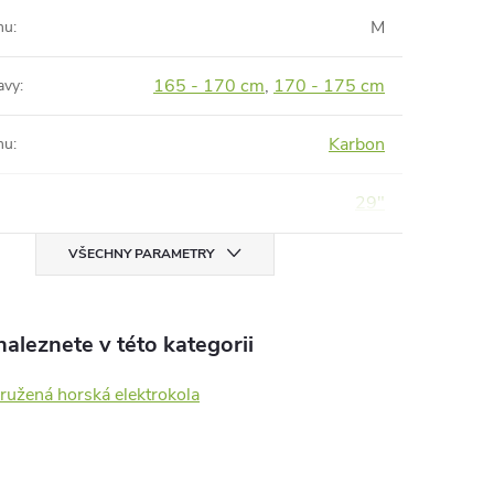
M
mu
:
165 - 170 cm
,
170 - 175 cm
avy
:
Karbon
mu
:
29"
VŠECHNY PARAMETRY
aleznete v této kategorii
ružená horská elektrokola