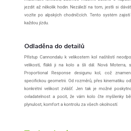
jezdit až několik hodin. Nezáleží na tom, jestli si dáv
vozíte po alpských chodníčcích. Tento systém zajistí
každou jízdu.
Odladěna do detailů
Přístup Cannondalu k velikostem kol naštěstí neodpo
velikostí, flákli ji na kolo a šli dál. Nová Moterra, 
Proportional Response desigunu kol, což znamen
specifickou geometrii. Od rozměrů, přes kinematiku od
konkrétní velikost zvlášť. Jen tak je možné poskyt
ovladatelnost a pocit, že vám kolo čte myšlenky b
plynulost, komfort a kontrolu za všech okolností.