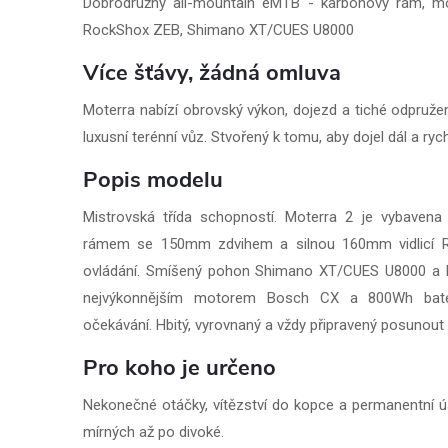
Dobrodružný all-mountain eMTB - karbonový rám, m
RockShox ZEB, Shimano XT/CUES U8000
Více šťávy, žádná omluva
Moterra nabízí obrovský výkon, dojezd a tiché odpružen
luxusní terénní vůz. Stvořený k tomu, aby dojel dál a rychl
Popis modelu
Mistrovská třída schopností. Moterra 2 je vybaven
rámem se 150mm zdvihem a silnou 160mm vidlicí R
ovládání. Smíšený pohon Shimano XT/CUES U8000 a 
nejvýkonnějším motorem Bosch CX a 800Wh bateri
očekávání. Hbitý, vyrovnaný a vždy připravený posunout 
Pro koho je určeno
Nekonečné otáčky, vítězství do kopce a permanentní 
mírných až po divoké.