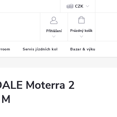
CZK
tody
NÁKUPNÍ
KOŠÍK
Prázdný košík
Přihlášení
wroom
Servis jízdních kol
Bazar & výkup jízdních 
LE Moterra 2
. M