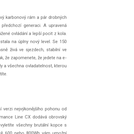
Nový karbonový rám a pár drobných
i předchozí generaci. A upravená
ené ovládání a lepší pocit z kola.
tala na úplny nový level. Se 150
ně živá ve sjezdech, stabilní ve
ak, že zapomenete, že jedete na e-
dy a všechna ovladatelnost, kterou
íte.
í verzi nejvýkonějšího pohonu od
rmance Line CX dodává obrovský
vyletíte všechny brutální kopce s
acitě 600 nebo 800Wh vám umožní