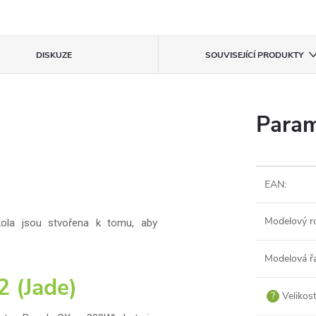
DISKUZE
SOUVISEJÍCÍ PRODUKTY
Param
EAN
:
Modelový r
rokola jsou stvořena k tomu, aby
Modelová ř
 (Jade)
?
Velikos