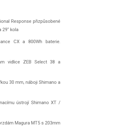
rtional Response přizpůsobené
a 29" kola
mance CX a 800Wh baterie.
mm vidlice ZEB Select 38 a
ířkou 30 mm, náboji Shimano a
nacímu ústrojí Shimano XT /
ým brzdám Magura MT5 s 203mm