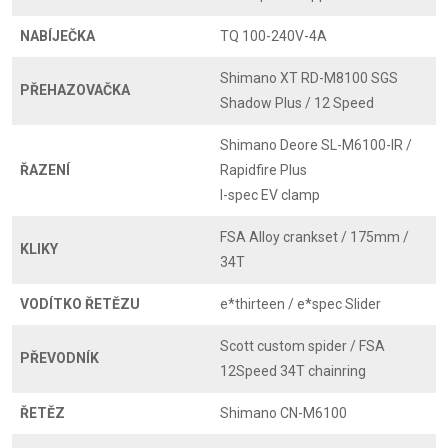
NABÍJEČKA
TQ 100-240V-4A
Shimano XT RD-M8100 SGS
PŘEHAZOVAČKA
Shadow Plus / 12 Speed
Shimano Deore SL-M6100-IR /
ŘAZENÍ
Rapidfire Plus
I-spec EV clamp
FSA Alloy crankset / 175mm /
KLIKY
34T
VODÍTKO ŘETĚZU
e*thirteen / e*spec Slider
Scott custom spider / FSA
PŘEVODNÍK
12Speed 34T chainring
ŘETĚZ
Shimano CN-M6100