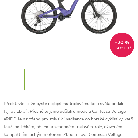
–20 %
174 890 Kč
Představte si, že byste nejlepšímu trailovému kolu světa přidali
tajnou zbraň. Přesně to jsme udělali u modelu Contessa Voltage
eRIDE. Je navrženo pro stávající nadšence do horské cyklistiky, kteří
touží po lehkém, hbitém a schopném trailovém kole, oživeném
kompaktním, tichým motorem. Zbrusu nová Contessa Voltage