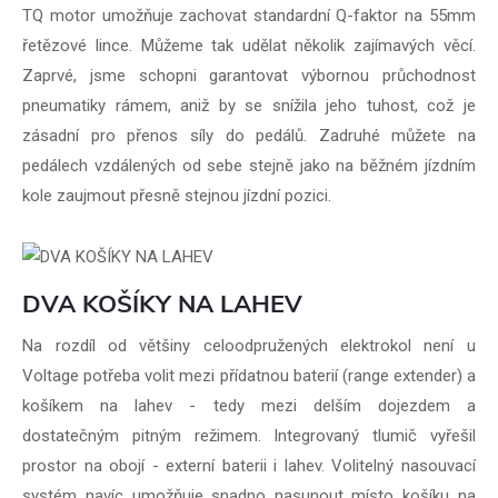
TQ motor umožňuje zachovat standardní Q-faktor na 55mm
řetězové lince. Můžeme tak udělat několik zajímavých věcí.
Zaprvé, jsme schopni garantovat výbornou průchodnost
pneumatiky rámem, aniž by se snížila jeho tuhost, což je
zásadní pro přenos síly do pedálů. Zadruhé můžete na
pedálech vzdálených od sebe stejně jako na běžném jízdním
kole zaujmout přesně stejnou jízdní pozici.
DVA KOŠÍKY NA LAHEV
Na rozdíl od většiny celoodpružených elektrokol není u
Voltage potřeba volit mezi přídatnou baterií (range extender) a
košíkem na lahev - tedy mezi delším dojezdem a
dostatečným pitným režimem. Integrovaný tlumič vyřešil
prostor na obojí - externí baterii i lahev. Volitelný nasouvací
systém navíc umožňuje snadno nasunout místo košíku na