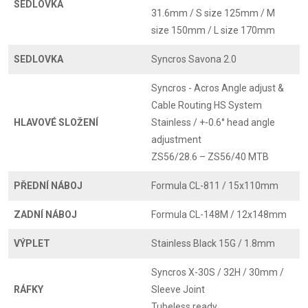
SEDLOVKA
31.6mm / S size 125mm / M
size 150mm / L size 170mm
SEDLOVKA
Syncros Savona 2.0
Syncros - Acros Angle adjust &
Cable Routing HS System
HLAVOVÉ SLOŽENÍ
Stainless / +-0.6° head angle
adjustment
ZS56/28.6 – ZS56/40 MTB
PŘEDNÍ NÁBOJ
Formula CL-811 / 15x110mm
ZADNÍ NÁBOJ
Formula CL-148M / 12x148mm
VÝPLET
Stainless Black 15G / 1.8mm
Syncros X-30S / 32H / 30mm /
RÁFKY
Sleeve Joint
Tubeless ready