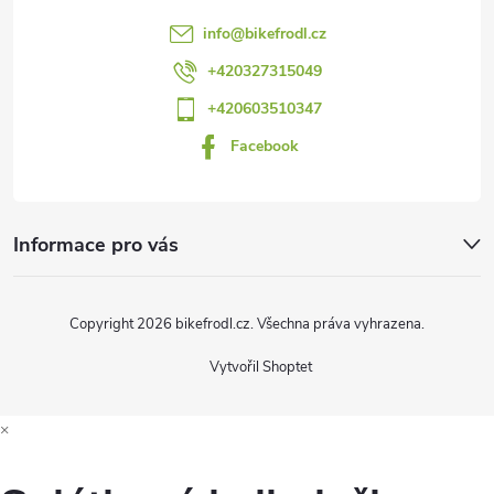
t
info
@
bikefrodl.cz
í
+420327315049
+420603510347
Facebook
Informace pro vás
Copyright 2026
bikefrodl.cz
. Všechna práva vyhrazena.
Vytvořil Shoptet
×