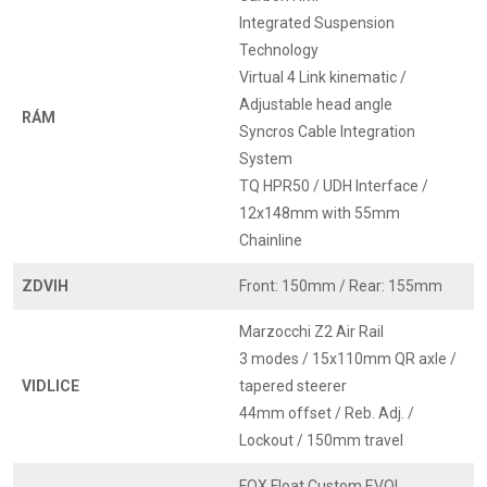
Integrated Suspension
Technology
Virtual 4 Link kinematic /
Adjustable head angle
RÁM
Syncros Cable Integration
System
TQ HPR50 / UDH Interface /
12x148mm with 55mm
Chainline
ZDVIH
Front: 150mm / Rear: 155mm
Marzocchi Z2 Air Rail
3 modes / 15x110mm QR axle /
VIDLICE
tapered steerer
44mm offset / Reb. Adj. /
Lockout / 150mm travel
FOX Float Custom EVOL