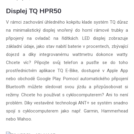
Displej TQ HPR50
V rámci zachování úhledného kokpitu klade systém TQ důraz
na minimalistický displej vnořený do horní rámové trubky a
připojený na ovladač na řídítkách. LED displej zobrazuje
základní údaje, jako stav nabití baterie v procentech, zbývající
dojezd a díky integrovanému wattmetru dokonce watty.
Chcete víc? Připojte svůj telefon a pusťte se do toho
prostřednictvím aplikace TQ E-Bike, dostupné v Apple App
nebo obchodě Google Play. Pomocí automatického připojení
Bluetooth můžete sledovat svou jízdu a přizpůsobovat si
režimy. Chcete ho používat s cyklocomputerem? Ani to není
problém. Díky vestavěné technologii ANT+ se systém snadno
spojí s cyklocomputerem jako např. Garmin, Hammerhead
nebo Wahoo.