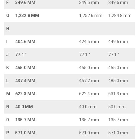
F
349.6 MM
349.5 mm
349.6 mm
G
1,232.8 MM
1,252.6 mm
1,284.8 mm
H
I
404.6 MM
424.5 mm
449.6 mm
J
77.1 °
77.1 °
77.1 °
K
455.0 MM
455.0 mm
455.0 mm
L
437.4 MM
457.2 mm
485.0 mm
M
622.3 MM
622.4 mm
631.3 mm
N
40.0 MM
40.0 mm
50.0 mm
0
135.7 MM
135.7 mm
135.7 mm
P
571.0 MM
571.0 mm
571.0 mm