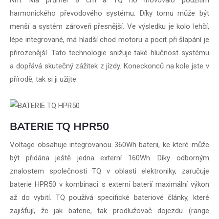
harmonického převodového systému. Díky tomu může být
menší a systém zároveň přesnější. Ve výsledku je kolo lehčí,
lépe integrované, má hladší chod motoru a pocit při šlapání je
přirozenější. Tato technologie snižuje také hlučnost systému
a dopřává skutečný zážitek z jízdy. Koneckonců na kole jste v
přírodě, tak si ji užijte.
BATERIE TQ HPR50
Voltage obsahuje integrovanou 360Wh baterii, ke které může
být přidána ještě jedna externí 160Wh. Díky odborným
znalostem společnosti TQ v oblasti elektroniky, zaručuje
baterie HPR50 v kombinaci s externí baterií maximální výkon
až do vybití. TQ používá specifické bateriové články, které
zajišťují, že jak baterie, tak prodlužovač dojezdu (range