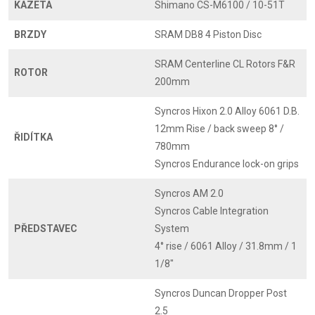
KAZETA
Shimano CS-M6100 / 10-51T
BRZDY
SRAM DB8 4 Piston Disc
SRAM Centerline CL Rotors F&R
ROTOR
200mm
Syncros Hixon 2.0 Alloy 6061 D.B.
12mm Rise / back sweep 8° /
ŘIDÍTKA
780mm
Syncros Endurance lock-on grips
Syncros AM 2.0
Syncros Cable Integration
PŘEDSTAVEC
System
4° rise / 6061 Alloy / 31.8mm / 1
1/8"
Syncros Duncan Dropper Post
2.5