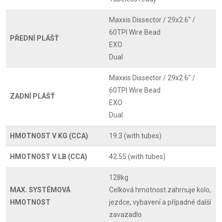
Maxxis Dissector / 29x2.6" /
60TPI Wire Bead
PŘEDNÍ PLÁŠŤ
EXO
Dual
Maxxis Dissector / 29x2.6" /
60TPI Wire Bead
ZADNÍ PLÁŠŤ
EXO
Dual
HMOTNOST V KG (CCA)
19.3 (with tubes)
HMOTNOST V LB (CCA)
42.55 (with tubes)
128kg
MAX. SYSTÉMOVÁ
Celková hmotnost zahrnuje kolo,
HMOTNOST
jezdce, vybavení a případné další
zavazadlo