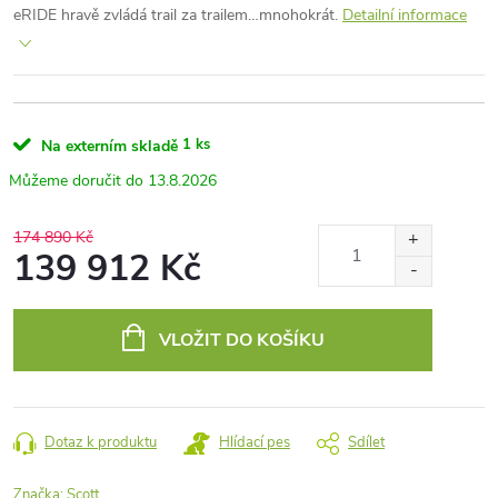
eRIDE hravě zvládá trail za trailem…mnohokrát.
Detailní informace
1 ks
Na externím skladě
13.8.2026
174 890 Kč
139 912 Kč
Měrná
cena:
VLOŽIT DO KOŠÍKU
Dotaz k produktu
Hlídací pes
Sdílet
Značka:
Scott