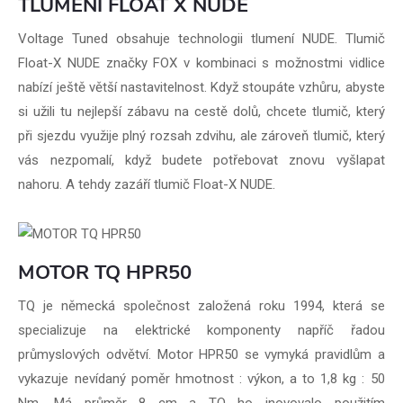
TLUMENÍ FLOAT X NUDE
Voltage Tuned obsahuje technologii tlumení NUDE. Tlumič
Float-X NUDE značky FOX v kombinaci s možnostmi vidlice
nabízí ještě větší nastavitelnost. Když stoupáte vzhůru, abyste
si užili tu nejlepší zábavu na cestě dolů, chcete tlumič, který
při sjezdu využije plný rozsah zdvihu, ale zároveň tlumič, který
vás nezpomalí, když budete potřebovat znovu vyšlapat
nahoru. A tehdy zazáří tlumič Float-X NUDE.
MOTOR TQ HPR50
TQ je německá společnost založená roku 1994, která se
specializuje na elektrické komponenty napříč řadou
průmyslových odvětví. Motor HPR50 se vymyká pravidlům a
vykazuje nevídaný poměr hmotnost : výkon, a to 1,8 kg : 50
Nm. Má průměr 8 cm a TQ ho inovovalo použitím