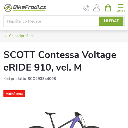
Přejít
NÁKUPNÍ
KOŠÍK
na
obsah
HLEDAT
Celoodpružená
SCOTT Contessa Voltage
eRIDE 910, vel. M
Kód produktu:
SCO293344008
Akční cena