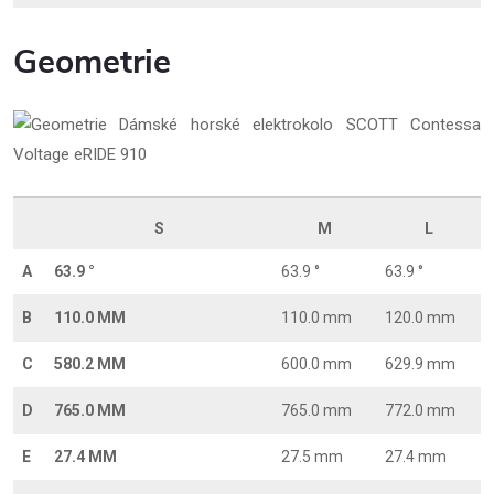
Geometrie
S
M
L
A
63.9 °
63.9 °
63.9 °
B
110.0 MM
110.0 mm
120.0 mm
C
580.2 MM
600.0 mm
629.9 mm
D
765.0 MM
765.0 mm
772.0 mm
E
27.4 MM
27.5 mm
27.4 mm