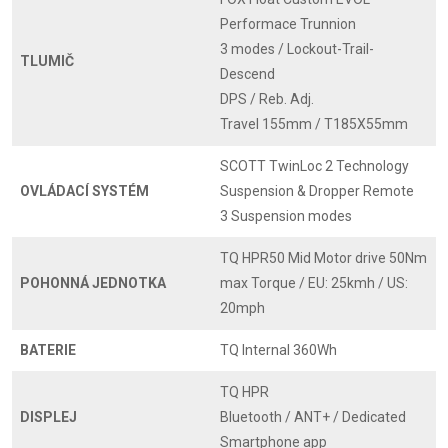
Performace Trunnion
3 modes / Lockout-Trail-
TLUMIČ
Descend
DPS / Reb. Adj.
Travel 155mm / T185X55mm
SCOTT TwinLoc 2 Technology
OVLÁDACÍ SYSTÉM
Suspension & Dropper Remote
3 Suspension modes
TQ HPR50 Mid Motor drive 50Nm
POHONNÁ JEDNOTKA
max Torque / EU: 25kmh / US:
20mph
BATERIE
TQ Internal 360Wh
TQ HPR
DISPLEJ
Bluetooth / ANT+ / Dedicated
Smartphone app