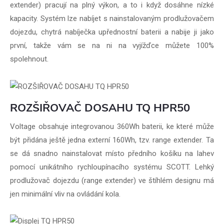
extender) pracují na plný výkon, a to i když dosáhne nízké
kapacity. Systém lze nabíjet s nainstalovaným prodlužovačem
dojezdu, chytrá nabíječka upřednostní baterii a nabije ji jako
první, takže vám se na ni na vyjížďce můžete 100%
spolehnout.
ROZŠIŘOVAČ DOSAHU TQ HPR50
Voltage obsahuje integrovanou 360Wh baterii, ke které může
být přidána ještě jedna externí 160Wh, tzv. range extender. Ta
se dá snadno nainstalovat místo předního košíku na lahev
pomocí unikátního rychloupínacího systému SCOTT. Lehký
prodlužovač dojezdu (range extender) ve štíhlém designu má
jen minimální vliv na ovládání kola.