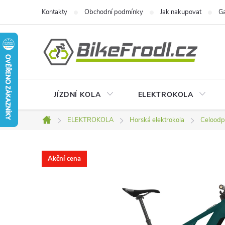
Přejít
Kontakty
Obchodní podmínky
Jak nakupovat
Ga
na
obsah
JÍZDNÍ KOLA
ELEKTROKOLA
ELEKTROKOLA
Horská elektrokola
Celoodp
Domů
Akční cena