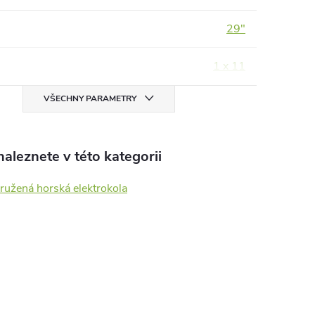
29"
1 x 11
VŠECHNY PARAMETRY
aleznete v této kategorii
ružená horská elektrokola