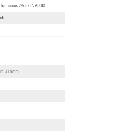
formance, 29x2.35", ADDIX
ack
0mm, 31.8mm