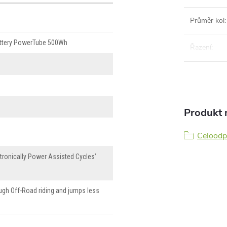
Průměr kol
:
ttery PowerTube 500Wh
Řazení
:
Produkt n
Celoodp
tronically Power Assisted Cycles’
ugh Off-Road riding and jumps less