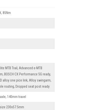
X, 85Nm
lite MTB Trail, Advanced e-MTB
mm, BOSCH CX Performance 5G ready,
D alloy one pice link, Alloy swingarm,
le routing, Dropped seat post ready
axle, 140mm travel
 size 230x57.5mm