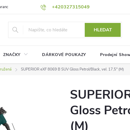
+420327315049
rance nejnižší ceny!
Podmínky ochrany osobních údajů
Platební me
HLEDAT
ZNAČKY
DÁRKOVÉ POUKAZY
Prodejní Sho
ružená
SUPERIOR eXF 8069 B SUV Gloss Petrol/Black, vel. 17,5" (M)
SUPERIOR
Gloss Petro
(M)