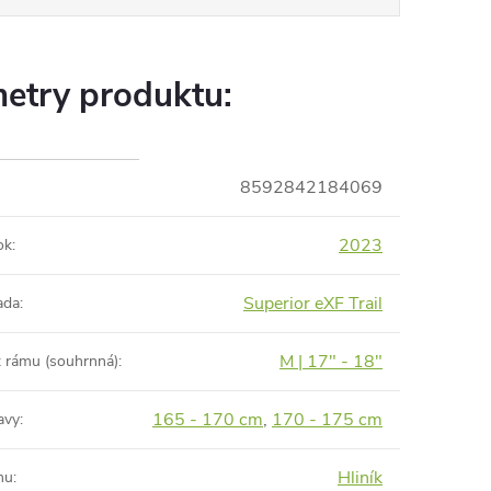
etry produktu:
8592842184069
2023
ok
:
Superior eXF Trail
ada
:
M | 17" - 18"
t rámu (souhrnná)
:
165 - 170 cm
,
170 - 175 cm
avy
:
Hliník
mu
: