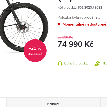
Kód produktu:
801.2023.79022
Položka byla vyprodána…
Momentálně nedostupné
95 990 Kč
74 990 Kč
–21 %
Měrná
95 990 Kč
cena:
Dotaz k produktu
Hlí
DISKUZE