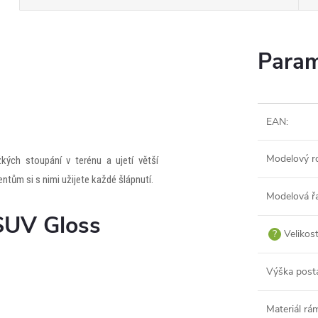
Param
EAN
:
Modelový r
ých stoupání v terénu a ujetí větší
tům si s nimi užijete každé šlápnutí.
Modelová ř
SUV Gloss
?
Velikos
Výška post
Materiál rá