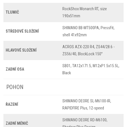
RockShox Monarch RT, size
TLUMIČ
190x51mm
SHIMANO BB-MT500PA, PressFit,
STŘEDOVÉ SLOŽENÍ
shell 41x92mm
ACROS AZX-220 R4, ZS44/28.6 -
HLAVOVÉ SLOŽENÍ
ZS56/40, BlockLock 150°
SB01, TA12x171.5, M12xP1.5x15.5L,
ZADNÍ OSA
Black
POHON
SHIMANO DEORE SL-M6100-IR,
ŘAZENÍ
RAPIDFIRE Plus, 12-speed
SHIMANO DEORE RD-M6100,
ZADNÍ MĚNIČ