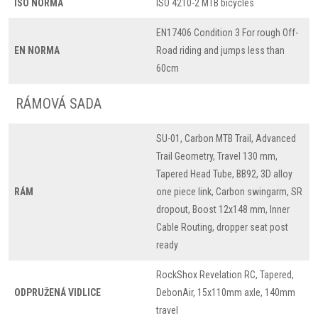
ISO NORMA
ISO 4210-2 MTB bicycles
EN17406 Condition 3 For rough Off-
EN NORMA
Road riding and jumps less than
60cm
RÁMOVÁ SADA
SU-01, Carbon MTB Trail, Advanced
Trail Geometry, Travel 130 mm,
Tapered Head Tube, BB92, 3D alloy
RÁM
one piece link, Carbon swingarm, SR
dropout, Boost 12x148 mm, Inner
Cable Routing, dropper seat post
ready
RockShox Revelation RC, Tapered,
ODPRUŽENÁ VIDLICE
DebonAir, 15x110mm axle, 140mm
travel