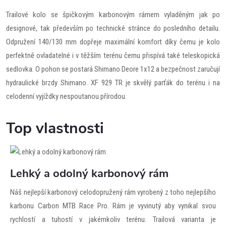
Trailové kolo se špičkovým karbonovým rámem vyladěným jak po
designové, tak především po technické stránce do posledního detailu.
Odpružení 140/130 mm dopřeje maximální komfort díky čemu je kolo
perfektně ovladatelné i v těžším terénu čemu přispívá také teleskopická
sedlovka. O pohon se postará Shimano Deore 1x12 a bezpečnost zaručují
hydraulické brzdy Shimano. XF 929 TR je skvělý parťák do terénu i na
celodenní vyjíždky nespoutanou přírodou.
Top vlastnosti
Lehký a odolný karbonový rám
Náš nejlepší karbonový celodopružený rám vyrobený z toho nejlepšího
karbonu Carbon MTB Race Pro. Rám je vyvinutý aby vynikal svou
rychlostí a tuhostí v jakémkoliv terénu. Trailová varianta je