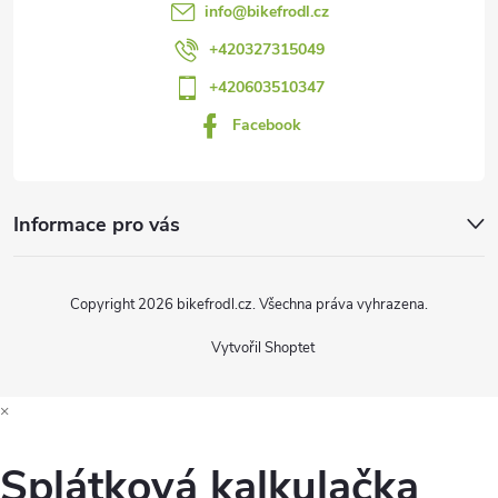
t
info
@
bikefrodl.cz
í
+420327315049
+420603510347
Facebook
Informace pro vás
Copyright 2026
bikefrodl.cz
. Všechna práva vyhrazena.
Vytvořil Shoptet
×
Splátková kalkulačka