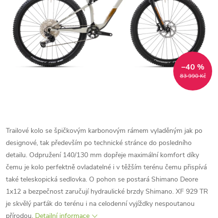
–40 %
83 990 Kč
Trailové kolo se špičkovým karbonovým rámem vyladěným jak po
designové, tak především po technické stránce do posledního
detailu. Odpružení 140/130 mm dopřeje maximální komfort díky
čemu je kolo perfektně ovladatelné i v těžším terénu čemu přispívá
také teleskopická sedlovka. O pohon se postará Shimano Deore
1x12 a bezpečnost zaručují hydraulické brzdy Shimano. XF 929 TR
je skvělý parťák do terénu i na celodenní vyjíždky nespoutanou
přírodou.
Detailní informace