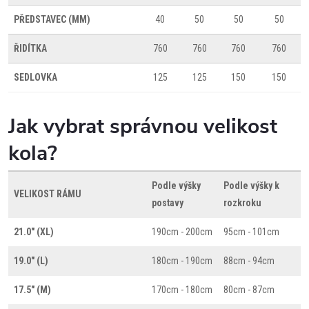
PŘEDSTAVEC (MM)
40
50
50
50
ŘIDÍTKA
760
760
760
760
SEDLOVKA
125
125
150
150
Jak vybrat správnou velikost
kola?
Podle výšky
Podle výšky k
VELIKOST RÁMU
postavy
rozkroku
21.0" (XL)
190cm - 200cm
95cm - 101cm
19.0" (L)
180cm - 190cm
88cm - 94cm
17.5" (M)
170cm - 180cm
80cm - 87cm