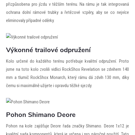
přizpůsobena pro jízdu v těžším terénu. Na rámu je tak integrovaná
ochrana dolní rámové trubky a řetězové vzpěry, aby se co nejvíce
eliminovaly případné oděrky.
Výkonné trailové odpružení
Kolo určené do každého terénu potřebuje kvalitní odpružení. Proto
jsme na toto kolo zvolili vidlici RockShox Revelation se zdvihem 140
mm a tlumič RockShox Monarch, který rámu dá zdvih 130 mm, díky
čemu si maximálně užijete i opravdu těžké sjezdy.
Pohon Shimano Deore
Pohon na kole zajišťuje Deore řada značky Shimano. Deore 1x12 je
kvalitní sada komponentů, která je určena i pro náročné použití. Tato