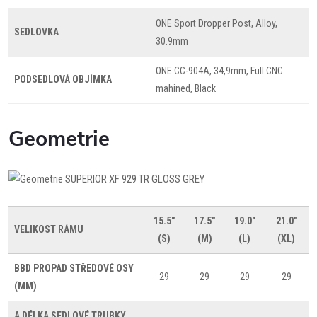
ONE Sport Dropper Post, Alloy,
SEDLOVKA
30.9mm
ONE CC-904A, 34,9mm, Full CNC
PODSEDLOVÁ OBJÍMKA
mahined, Black
Geometrie
15.5"
17.5"
19.0"
21.0"
VELIKOST RÁMU
(S)
(M)
(L)
(XL)
BBD
PROPAD STŘEDOVÉ OSY
29
29
29
29
(MM)
A
DÉLKA SEDLOVÉ TRUBKY