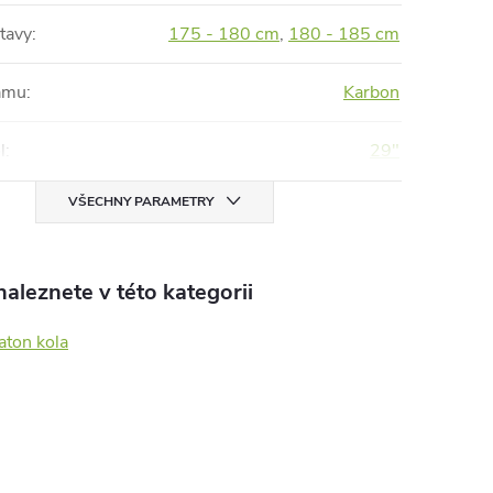
tavy
:
175 - 180 cm
,
180 - 185 cm
rámu
:
Karbon
l
:
29"
VŠECHNY PARAMETRY
aleznete v této kategorii
aton kola