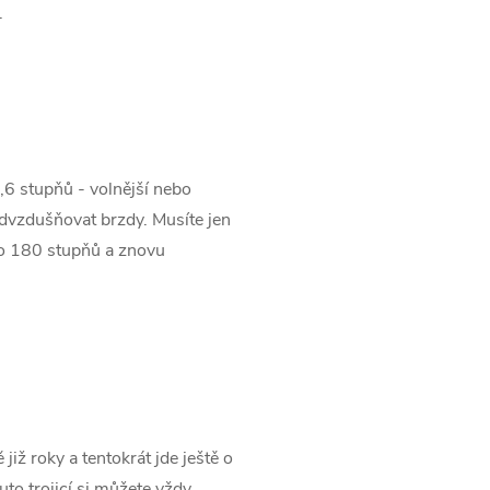
.
6 stupňů - volnější nebo
odvzdušňovat brzdy. Musíte jen
 o 180 stupňů a znovu
iž roky a tentokrát jde ještě o
to trojicí si můžete vždy