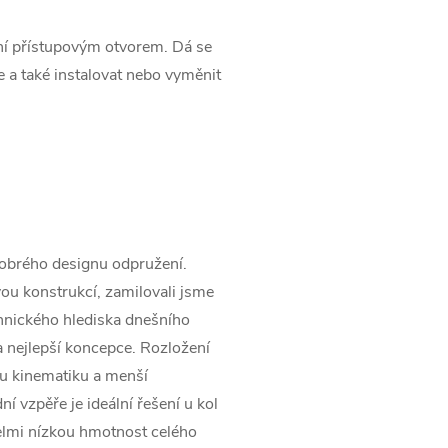
ení přístupovým otvorem. Dá se
e a také instalovat nebo vyměnit
obrého designu odpružení.
ou konstrukcí, zamilovali jsme
echnického hlediska dnešního
ta nejlepší koncepce. Rozložení
u kinematiku a menší
 vzpěře je ideální řešení u kol
lmi nízkou hmotnost celého