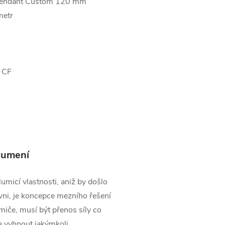
ttendant Custom 120 mm
metr
 CF
lumení
umicí vlastnosti, aniž by došlo
ovni, je koncepce mezního řešení
umiče, musí být přenos síly co
e vyhnout jakýmkoli