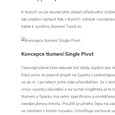
K tlumiči se lze dostat přes oblast středového slož
tak snadno nastavit tlak v tlumiči, odskok i kompres
kabel k systému tlumení TwinLoc.
Koncepce tlumení Single Pivot
Celoodpružené kolo nebude mít nikdy úspěch bez d
Když jsme se poprvé projeli na Sparku s jednočepov
se do ní. I po letech jsme stále přesvědčeni, že z t
cross country závodění a na rychlé singltreky je to 
tlumení u Sparku má velmi specifickou a osvědčeno
neodpruženou hmotu. Použití pružného čepu na zadní
se zdvihem v tomto rozsahu. Umožňuje zachovat ve