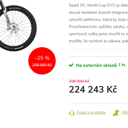
Spark RC World Cup EVO je doko
dosud nevídané úrovně integrace 
vytvořit platformu, která by byla 
Prostřednictvím vyššího zdvihu, 
sportovců světa jsme stvořili to n
myslíte, že rychlost je zábava, p
–25 %
Na externím skladě
1 ks
298 990 Kč
298 990 Kč
224 243 Kč
Měrná
cena:
Dotaz k produktu
Hlí