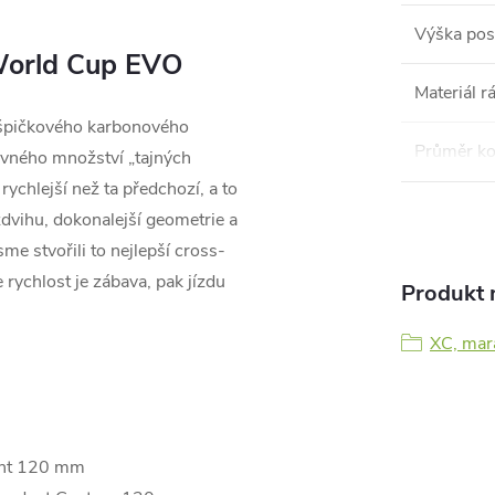
Výška pos
World Cup EVO
Materiál 
špičkového karbonového
Průměr ko
ávného množství „tajných
 rychlejší než ta předchozí, a to
zdvihu, dokonalejší geometrie a
me stvořili to nejlepší cross-
e rychlost je zábava, pak jízdu
Produkt n
XC, mar
dant 120 mm