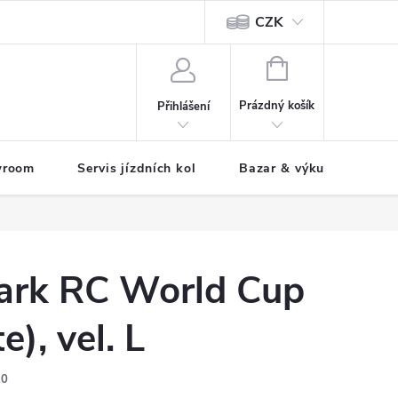
CZK
tody
NÁKUPNÍ
KOŠÍK
Prázdný košík
Přihlášení
wroom
Servis jízdních kol
Bazar & výkup jízdních 
rk RC World Cup
), vel. L
10