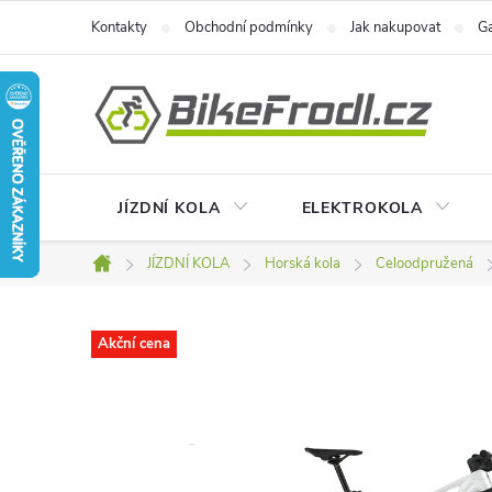
Přejít
Kontakty
Obchodní podmínky
Jak nakupovat
Ga
na
obsah
JÍZDNÍ KOLA
ELEKTROKOLA
JÍZDNÍ KOLA
Horská kola
Celoodpružená
Domů
Akční cena