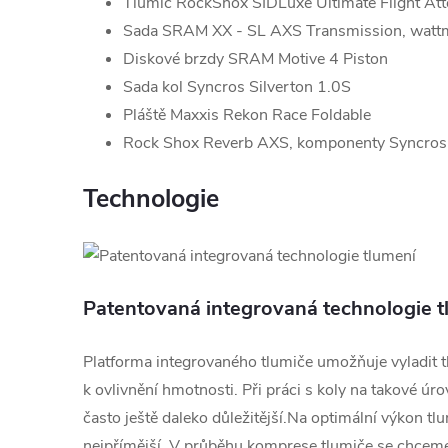
Tlumič RockShox SIDLuxe Ultimate Flight A
Sada SRAM XX - SL AXS Transmission, watt
Diskové brzdy SRAM Motive 4 Piston
Sada kol Syncros Silverton 1.0S
Pláště Maxxis Rekon Race Foldable
Rock Shox Reverb AXS, komponenty Syncros
Technologie
Patentovaná integrovaná technologie t
Platforma integrovaného tlumiče umožňuje vyladit tl
k ovlivnění hmotnosti. Při práci s koly na takové úr
často ještě daleko důležitější.Na optimální výkon tl
nejpřímější. V průběhu komprese tlumiče se chcem