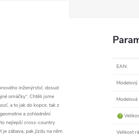
Param
EAN
:
Modelový 
nového inženýrství, dosud
jné omáčky“. Chtěli jsme
Modelová 
ozí, a to jak do kopce, tak z
 geometrie a zohlednění
Veliko
?
 to nejlepší cross-country
st je zábava, pak jízdu na něm
Velikost 