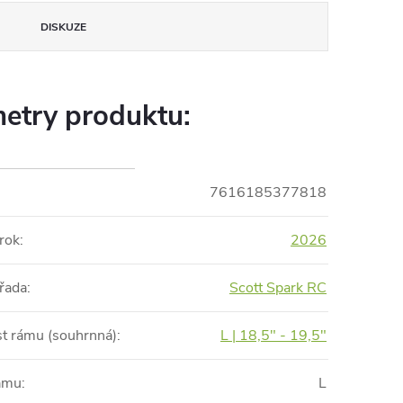
DISKUZE
etry produktu:
7616185377818
rok
:
2026
řada
:
Scott Spark RC
st rámu (souhrnná)
:
L | 18,5" - 19,5"
rámu
:
L