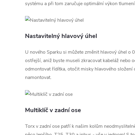
systému a při tom zaručuje optimální výkon tlumení
Nastavitelný hlavový úhel
U nového Sparku si můžete změnit hlavový úhel o 0,
ostřejší, aniž byste museli zkracovat kabeláž nebo 
odmontovat řídítka, otočit misky hlavového složení
namontovat.
Multiklíč v zadní ose
Torx v zadní ose patří k našim kolům neodmyslitelně j
něco lepšího. T25, T30 a inbus - vše v jednom! S tou