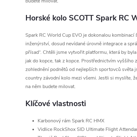
budete milovat.
Horské kolo SCOTT Spark RC 
Spark RC World Cup EVO je dokonalou kombinací 
inženýrství, dosud nevídané úrovně integrace a spr
přísad“. Chtěli jsme vytvořit platformu, která by byla
jak do kopce, tak z kopce. Prostřednictvím vyššího 
zohlednění podnětů od nejlepších sportovců světa js
country závodní kolo mezi všemi. Jestli si myslíte, ž
na něm budete milovat.
Klíčové vlastnosti
Karbonový rám Spark RC HMX
Vidlice RockShox SID Ultimate Flight Atten