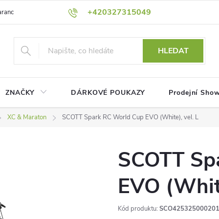
+420327315049
rance nejnižší ceny!
Podmínky ochrany osobních údajů
Platební me
HLEDAT
ZNAČKY
DÁRKOVÉ POUKAZY
Prodejní Sho
XC & Maraton
SCOTT Spark RC World Cup EVO (White), vel. L
SCOTT Spa
EVO (White
Kód produktu:
SCO42532500020