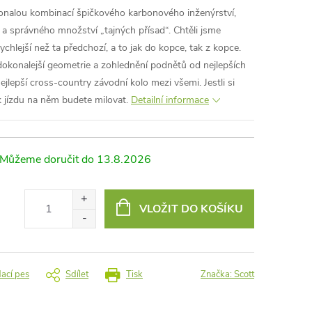
nalou kombinací špičkového karbonového inženýrství,
a správného množství „tajných přísad“. Chtěli jsme
rychlejší než ta předchozí, a to jak do kopce, tak z kopce.
dokonalejší geometrie a zohlednění podnětů od nejlepších
ejlepší cross-country závodní kolo mezi všemi. Jestli si
ak jízdu na něm budete milovat.
Detailní informace
13.8.2026
VLOŽIT DO KOŠÍKU
dací pes
Sdílet
Tisk
Značka:
Scott