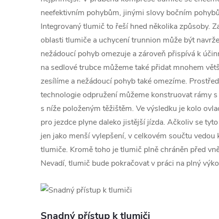
neefektivním pohybům, jinými slovy bočním pohybů
Integrovaný tlumič to řeší hned několika způsoby. 
oblasti tlumiče a uchycení trunnion může být navrže
nežádoucí pohyb omezuje a zároveň přispívá k účin
na sedlové trubce můžeme také přidat mnohem větší 
zesílíme a nežádoucí pohyb také omezíme. Prostřed
technologie odpružení můžeme konstruovat rámy s
s níže položeným těžištěm. Ve výsledku je kolo ovlada
pro jezdce plyne daleko jistější jízda. Ačkoliv se t
jen jako menší vylepšení, v celkovém součtu vedou 
tlumiče. Kromě toho je tlumič plně chráněn před vněj
Nevadí, tlumič bude pokračovat v práci na plný výk
Snadný přístup k tlumiči