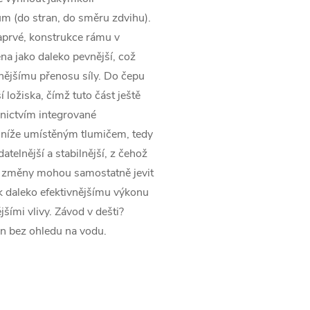
m (do stran, do směru zdvihu).
Zaprvé, konstrukce rámu v
na jako daleko pevnější, což
nějšímu přenosu síly. Do čepu
ložiska, čímž tuto část ještě
nictvím integrované
 níže umístěným tlumičem, tedy
telnější a stabilnější, z čehož
yto změny mohou samostatně jevit
k daleko efektivnějšímu výkonu
šími vlivy. Závod v dešti?
on bez ohledu na vodu.