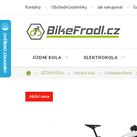
Přejít
Kontakty
Obchodní podmínky
Jak nakupovat
Ga
na
obsah
JÍZDNÍ KOLA
ELEKTROKOLA
JÍZDNÍ KOLA
Horská kola
Celoodpružená
Domů
Akční cena