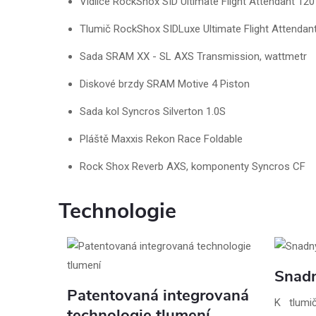
Vidlice RockShox SID Ultimate Flight Attendant 1
Tlumič RockShox SIDLuxe Ultimate Flight Attend
Sada SRAM XX - SL AXS Transmission, wattmetr
Diskové brzdy SRAM Motive 4 Piston
Sada kol Syncros Silverton 1.0S
Pláště Maxxis Rekon Race Foldable
Rock Shox Reverb AXS, komponenty Syncros CF
Technologie
Snadn
Patentovaná integrovaná
K tlumi
technologie tlumení