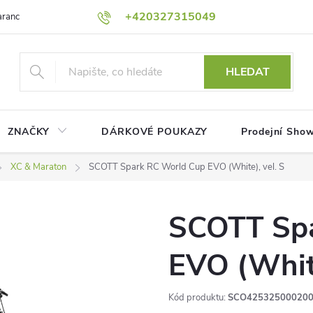
+420327315049
rance nejnižší ceny!
Podmínky ochrany osobních údajů
Platební me
HLEDAT
ZNAČKY
DÁRKOVÉ POUKAZY
Prodejní Sho
XC & Maraton
SCOTT Spark RC World Cup EVO (White), vel. S
SCOTT Spa
EVO (White
Kód produktu:
SCO42532500020