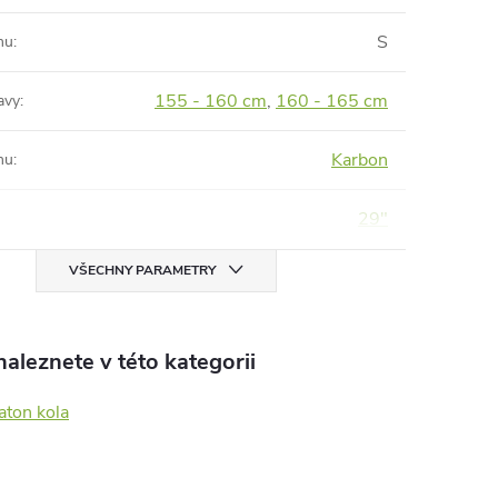
S
mu
:
155 - 160 cm
,
160 - 165 cm
avy
:
Karbon
mu
:
29"
VŠECHNY PARAMETRY
aleznete v této kategorii
aton kola