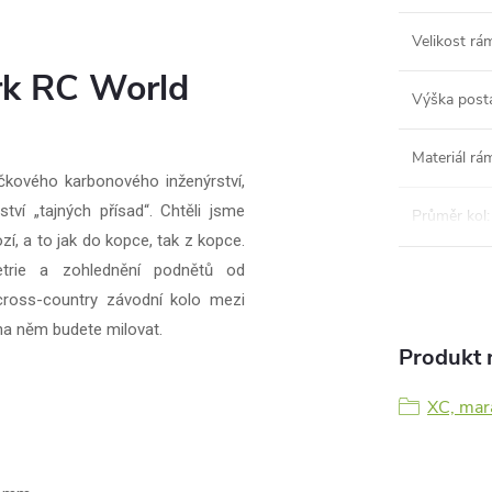
Velikost rá
rk RC World
Výška post
Materiál rá
kového karbonového inženýrství,
ví „tajných přísad“. Chtěli jsme
Průměr kol
:
ozí, a to jak do kopce, tak z kopce.
metrie a zohlednění podnětů od
 cross-country závodní kolo mezi
u na něm budete milovat.
Produkt n
XC, mar