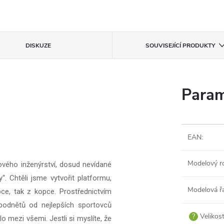
DISKUZE
SOUVISEJÍCÍ PRODUKTY
Param
EAN
:
Modelový r
vého inženýrství, dosud nevídané
. Chtěli jsme vytvořit platformu,
Modelová ř
pce, tak z kopce. Prostřednictvím
 podnětů od nejlepších sportovců
?
Velikos
o mezi všemi. Jestli si myslíte, že