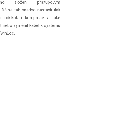
vého složení přístupovým
 Dá se tak snadno nastavit tlak
či, odskok i komprese a také
at nebo vyměnit kabel k systému
TwinLoc.