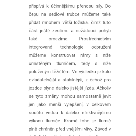
přispívá k účinnějšímu přenosu síly. Do
čepu na sedlové trubce můžeme také
přidat mnohem větší ložiska, čímž tuto
část ještě zesílíme a nežádoucí pohyb
také omezíme. Prostřednictvím
integrované technologie odpružení
můžeme konstruovat rámy s níže
umístěným tlumičem, tedy s níže
položeným těžištěm. Ve výsledku je kolo
ovladatelnější a stabilnější, z čehož pro
jezdce plyne daleko jistější jízda. Ačkoliv
se tyto změny mohou samostatně jevit
jen jako menší vylepšení, v celkovém
součtu vedou k daleko efektivnějšímu
výkonu tlumiče. Kromě toho je tlumič
plně chráněn před vnějšími vlivy. Závod v