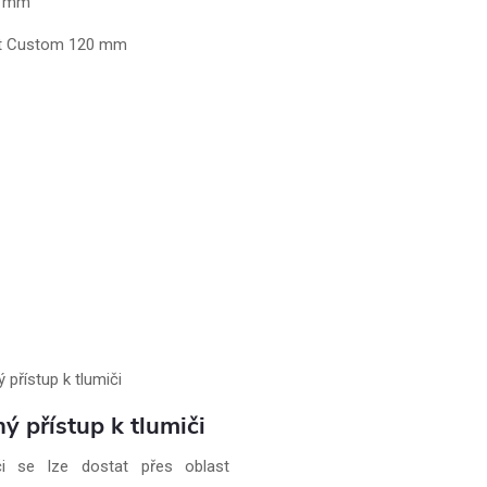
20 mm
ant Custom 120 mm
ý přístup k tlumiči
či se lze dostat přes oblast