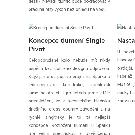
dešti? Nevadí, tlumič bude pokračovat v
práci na plný výkon bez ohledu na vodu.
Koncepce tlumení Single
Nasta
Pivot
U novéh
hlavový 
Celoodpružené kolo nebude mít nikdy
ostřejší
úspěch bez dobrého designu odpružení.
kabeláž
Když jsme se poprvé projeli na Sparku s
Musíte j
jednočepovou konstrukcí, zamilovali
misky hl
jsme se do ní. I po letech jsme stále
znovu n
přesvědčeni, že z technického hlediska
dnešního cross country závodění a na
rychlé singltreky je to ta nejlepší
koncepce. Rozložení tlumení u Sparku
má velmi specifickou a osvědčenou