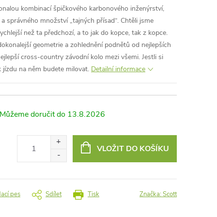
nalou kombinací špičkového karbonového inženýrství,
a správného množství „tajných přísad“. Chtěli jsme
rychlejší než ta předchozí, a to jak do kopce, tak z kopce.
dokonalejší geometrie a zohlednění podnětů od nejlepších
ejlepší cross-country závodní kolo mezi všemi. Jestli si
ak jízdu na něm budete milovat.
Detailní informace
13.8.2026
VLOŽIT DO KOŠÍKU
dací pes
Sdílet
Tisk
Značka:
Scott