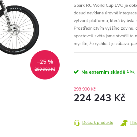
Spark RC World Cup EVO je doko
dosud nevídané úrovně integrace 
vytvořit platformu, která by byla 
Prostřednictvím vyššího zdvihu, 
sportovců světa jsme stvořili to n
myslíte, že rychlost je zábava, p
–25 %
298 990 Kč
Na externím skladě
1 ks
298 990 Kč
224 243 Kč
Měrná
cena:
Dotaz k produktu
Hlí