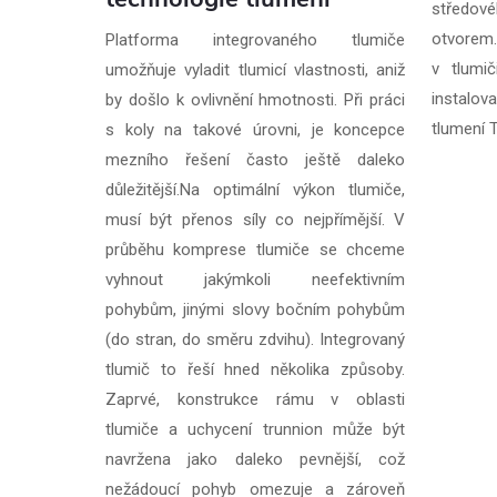
středo
otvorem.
Platforma integrovaného tlumiče
v tlumi
umožňuje vyladit tlumicí vlastnosti, aniž
instalov
by došlo k ovlivnění hmotnosti. Při práci
tlumení 
s koly na takové úrovni, je koncepce
mezního řešení často ještě daleko
důležitější.Na optimální výkon tlumiče,
musí být přenos síly co nejpřímější. V
průběhu komprese tlumiče se chceme
vyhnout jakýmkoli neefektivním
pohybům, jinými slovy bočním pohybům
(do stran, do směru zdvihu). Integrovaný
tlumič to řeší hned několika způsoby.
Zaprvé, konstrukce rámu v oblasti
tlumiče a uchycení trunnion může být
navržena jako daleko pevnější, což
nežádoucí pohyb omezuje a zároveň