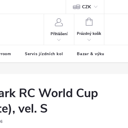
CZK
tody
NÁKUPNÍ
KOŠÍK
Prázdný košík
Přihlášení
wroom
Servis jízdních kol
Bazar & výkup jízdních 
rk RC World Cup
), vel. S
06