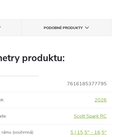
PODOBNÉ PRODUKTY
etry produktu:
7616185377795
2026
ok
:
Scott Spark RC
ada
:
S | 15,5" - 16,5"
t rámu (souhrnná)
: