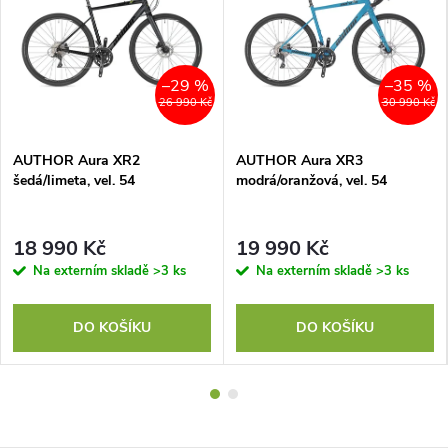
–29 %
–35 %
26 990 Kč
30 990 Kč
AUTHOR Aura XR2
AUTHOR Aura XR3
šedá/limeta, vel. 54
modrá/oranžová, vel. 54
18 990 Kč
19 990 Kč
Na externím skladě
>3 ks
Na externím skladě
>3 ks
DO KOŠÍKU
DO KOŠÍKU