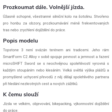
Prozkoumat dále. Volnější jízda.
Úžasně schopné, všestranné silniční kolo na šotolinu. Stvořeno
pro honbu za obzory, prozkoumávání méně frekventovaných
tras nebo zrychlení dojíždění do práce.
Popis modelu
Topstone 3 není svázán terénem ani tradicemi. Jeho rám
SmartForm C2 Alloy v sobě spojuje pevnost a jemnost a řazení
microSHIFT Sword se s neochvějnou spolehlivostí vyrovná s
každým stoupáním nebo klesáním. Velká světlá výška plášťů a
promyšlené uchycení převodů z něj dělají spolehlivého partnera
při hledání nezkrotných cest a nových zážitků.
K čemu slouží
Jízda ve velkém, objevování, bikepacking, výkonnostní dojíždění
do práce.