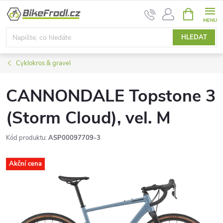
Přejít
NÁKUPNÍ
na
KOŠÍK
obsah
HLEDAT
Cyklokros & gravel
CANNONDALE Topstone 3
(Storm Cloud), vel. M
Kód produktu:
ASP00097709-3
Akční cena