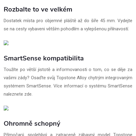
Rozbalte to ve velkém
Dostatek místa pro objemné pláště až do šíře 45 mm. Vydejte
se na cesty vybaveni větším pohodlím a vylepšenou přilnavostí.
SmartSense kompatibilita
Toužíte po větší jistotě a informovanosti o tom, co se děje za
vašimi zády? Osaďte svůj Topstone Alloy chytrým integrovaným
systémem SmartSense. Více informací o systému SmartSense
naleznete zde.
Ohromně schopný
Přímočarý, spolehlivý a zatraceně zábavný model Topstone