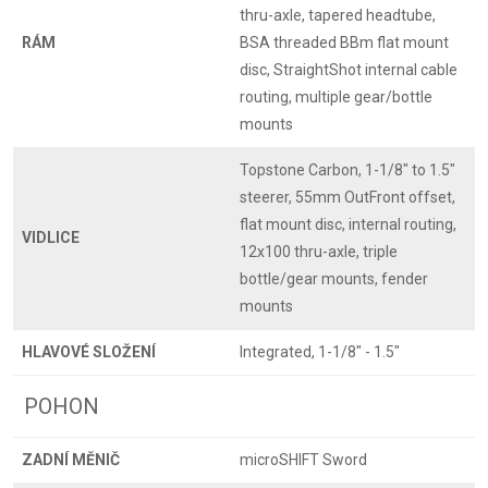
thru-axle, tapered headtube,
RÁM
BSA threaded BBm flat mount
disc, StraightShot internal cable
routing, multiple gear/bottle
mounts
Topstone Carbon, 1-1/8" to 1.5"
steerer, 55mm OutFront offset,
flat mount disc, internal routing,
VIDLICE
12x100 thru-axle, triple
bottle/gear mounts, fender
mounts
HLAVOVÉ SLOŽENÍ
Integrated, 1-1/8" - 1.5"
POHON
ZADNÍ MĚNIČ
microSHIFT Sword