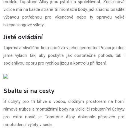
modelu Topstone Alloy jsou jistota a spolehlivost. Zcela nová
vidlice má na každé straně tři montážní body, jež snadno osadíte
výbavou potřebnou pro víkendové nebo ty opravdu velké
bikepackingové výlety.
Jisté ovládání
Tajemství skvělého kola spočívá v jeho geometrii. Pozici jezdce
jsme vyladili tak, aby poskytla jak dostatečné pohodlí, tak i
spolehlivou oporu pro rychlou jízdu a kontrolu při řízení.
Sbalte si na cesty
S úchyty pro tři láhve s vodou, úložným prostorem na horní
rámové trubce a montážními body na vidlici či robustními úchyty
pro extra nosič je Topstone Alloy dokonale připraven pro
mnohadenní výlety v sedle.