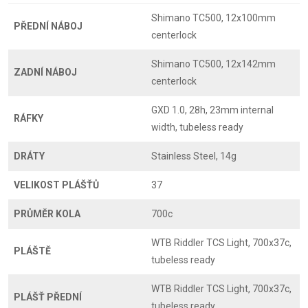
Shimano TC500, 12x100mm
PŘEDNÍ NÁBOJ
centerlock
Shimano TC500, 12x142mm
ZADNÍ NÁBOJ
centerlock
GXD 1.0, 28h, 23mm internal
RÁFKY
width, tubeless ready
DRÁTY
Stainless Steel, 14g
VELIKOST PLÁŠŤŮ
37
PRŮMĚR KOLA
700c
WTB Riddler TCS Light, 700x37c,
PLÁŠTĚ
tubeless ready
WTB Riddler TCS Light, 700x37c,
PLÁŠŤ PŘEDNÍ
tubeless ready