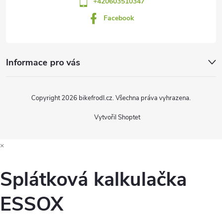
v
+420603510347
k
Facebook
y
v
Informace pro vás
ý
p
Copyright 2026
bikefrodl.cz
. Všechna práva vyhrazena.
i
Vytvořil Shoptet
s
×
u
Splátková kalkulačka
ESSOX