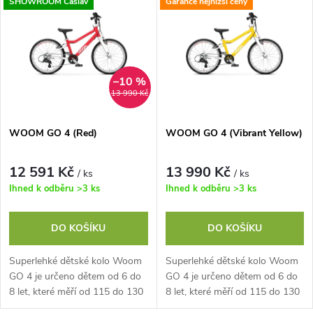
z
SHOWROOM Čáslav
Garance nejnižší ceny
ý
Abecedně
e
p
n
i
–10 %
13 990 Kč
í
s
p
WOOM GO 4 (Red)
WOOM GO 4 (Vibrant Yellow)
p
r
12 591 Kč
13 990 Kč
/ ks
/ ks
r
Ihned k odběru
>3 ks
Ihned k odběru
>3 ks
o
o
DO KOŠÍKU
DO KOŠÍKU
d
d
Superlehké dětské kolo Woom
Superlehké dětské kolo Woom
u
GO 4 je určeno dětem od 6 do
GO 4 je určeno dětem od 6 do
u
8 let, které měří od 115 do 130
8 let, které měří od 115 do 130
cm. Kolo má intuitivní
cm. Kolo má intuitivní