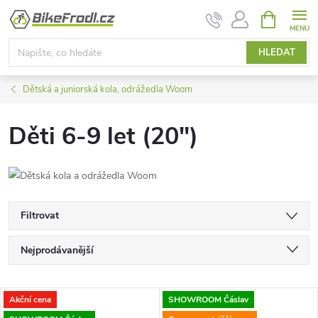
Přejít
NÁKUPNÍ
KOŠÍK
na
obsah
HLEDAT
Dětská a juniorská kola, odrážedla Woom
Děti 6-9 let (20")
Filtrovat
Ř
Nejprodávanější
a
Nejlevnější
V
Akční cena
SHOWROOM Čáslav
Nejdražší