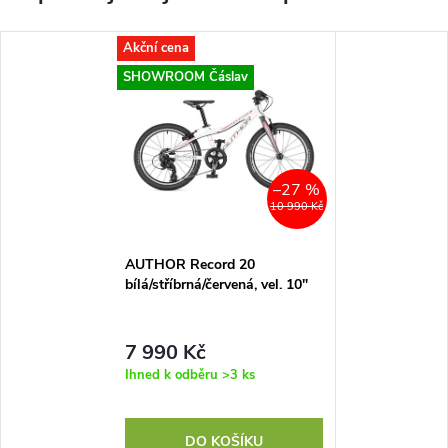
Akční cena
SHOWROOM Čáslav
–27 %
10 990 Kč
AUTHOR Record 20
bílá/stříbrná/červená, vel. 10"
7 990 Kč
Ihned k odběru
>3 ks
DO KOŠÍKU