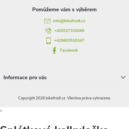
a
t
info
@
bikefrodl.cz
í
+420327315049
+420603510347
Facebook
Informace pro vás
Copyright 2026
bikefrodl.cz
. Všechna práva vyhrazena.
×