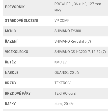
PROWHEEL, 36 zubů, 127 mm
PŘEVODNÍK
kliky
STŘEDOVÉ SLOŽENÍ
VP COMP
MĚNIČ
SHIMANO TY300
ŘAZENÍ
SHIMANO Revoshift (7)
VÍCEKOLEČKO
SHIMANO CS-HG200-7, 12-32 (7)
ŘETĚZ
KMC Z7
NÁBOJE
QUANDO, 20 děr
BRZDY
TEKTRO V
BRZDOVÉ PÁKY
TEKTRO dural
RÁFKY
dural, 20 děr