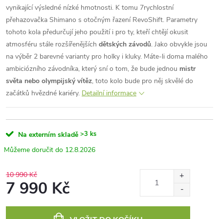
vynikající výsledné nízké hmotnosti. K tomu 7rychlostní
přehazovačka Shimano s otočným řazení RevoShift. Parametry
tohoto kola předurčují jeho použití i pro ty, kteří chtějí okusit
atmosféru stále rozšířenějších
dětských závodů
. Jako obvykle jsou
na výběr 2 barevné varianty pro holky i kluky. Máte-li doma malého
ambiciózního závodníka, který sní o tom, že bude jednou
mistr
světa nebo olympijský vítěz
, toto kolo bude pro něj skvělé do
začátků hvězdné kariéry.
Detailní informace
>3 ks
Na externím skladě
12.8.2026
10 990 Kč
7 990 Kč
Měrná
cena: