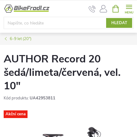
Přejít
NÁKUPNÍ
na
KOŠÍK
obsah
HLEDAT
6-9 let (20")
AUTHOR Record 20
šedá/limeta/červená, vel.
10"
Kód produktu:
UA42953811
Akční cena