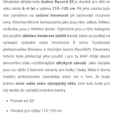
Ultralehké dětské kolo
Author Record 20
je vhodné pro děti ve
věku okolo
4–6 let
a výškou
115–135 cm
. Při jeho návrhu bylo
vše zaměřeno na
snížení hmotnosti
při zachování rozumné
ceny. Všechny klíčové komponenty jako jsou rám, vidlice, řídítka i
sedlovka, jsou z lehkého duralu. Výjimečné jsou u této kategorie
kol použité
skládací kevlarové pláště
Kenda, které se podílejí na
vynikající výsledné nízké hmotnosti. K tomu 7rychlostní
přehazovačka Shimano s otočným řazení RevoShift. Parametry
tohoto kola předurčují jeho použití i pro ty, kteří chtějí okusit
atmosféru stále rozšířenějších
dětských závodů
. Jako obvykle
jsou na výběr 2 barevné varianty pro holky i kluky. Máte-li doma
malého ambiciózního závodníka, který sní o tom, že bude
jednou
mistr světa nebo olympijský vítěz
, toto kolo bude pro
něj skvělé do začátků hvězdné kariéry.
Průměr kol 20"
Vhodné pro výšku 115–135 cm