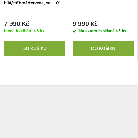
bílá/stříbrná/červená, vel. 10"
7 990 Kč
9 990 Kč
Ihned k odběru
>3 ks
Na externím skladě
>3 ks
DO KOŠÍKU
DO KOŠÍKU
Z
á
p