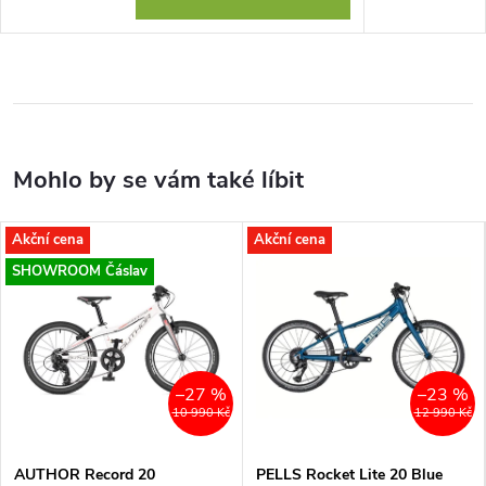
Akční cena
Akční cena
SHOWROOM Čáslav
–27 %
–23 %
10 990 Kč
12 990 Kč
AUTHOR Record 20
PELLS Rocket Lite 20 Blue