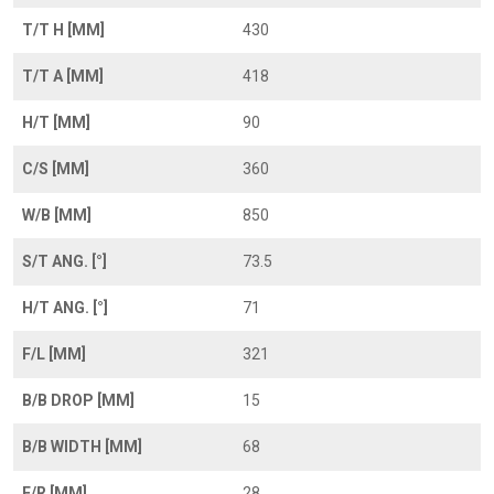
T/T H [MM]
430
T/T A [MM]
418
H/T [MM]
90
C/S [MM]
360
W/B [MM]
850
S/T ANG. [°]
73.5
H/T ANG. [°]
71
F/L [MM]
321
B/B DROP [MM]
15
B/B WIDTH [MM]
68
F/R [MM]
28