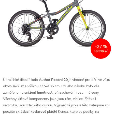
–27 %
10 990 Kč
Ultralehké dětské kolo
Author Record 20
je vhodné pro děti ve věku
okolo
4–6 let
a výškou
115–135 cm
. Při jeho návrhu bylo vše
zaměřeno na
snížení hmotnosti
při zachování rozumné ceny.
Všechny klíčové komponenty jako jsou rám, vidlice, řídítka i
sedlovka, jsou z lehkého duralu. Výjimečné jsou u této kategorie kol
použité
skládací kevlarové pláště
Kenda, které se podílejí na