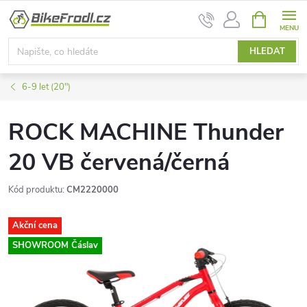
Přejít
NÁKUPNÍ
na
KOŠÍK
obsah
HLEDAT
6-9 let (20")
ROCK MACHINE Thunder
20 VB červená/černá
Kód produktu:
CM2220000
Akční cena
SHOWROOM Čáslav