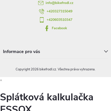
info
@
bikefrodl.cz
í
+420327315049
+420603510347
Facebook
Informace pro vás
Copyright 2026
bikefrodl.cz
. Všechna práva vyhrazena.
×
Splátková kalkulačka
ESSOX