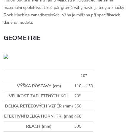
Hmotnost je meřena u rámu velikosti M. Soustředíme se na
maximální spolehlivost kol, pár gramů váhy navíc je tedy u značky
Rock Machine zanedbatelných. Váha je měřena při specifikacích
daného modelu.
GEOMETRIE
10"
VÝŠKA POSTAVY (cm)
110 – 130
VELIKOST ZAPLETENÝCH KOL
20"
DÉLKA ŘETĚZOVÝCH VZPĚR (mm)
350
EFEKTIVNÍ DÉLKA HORNÍ TR. (mm)
460
REACH (mm)
335