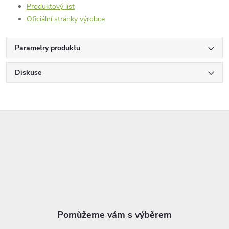
Produktový list
Oficiální stránky výrobce
Parametry produktu
Diskuse
Z
á
p
a
t