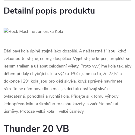
Detailní popis produktu
Děti baví kola úplně stejně jako dospělé. A nejšťastnější jsou, když
zvládnou to stejné, co my, dospěláci. Vyjet stejné kopce, proplést se
lesním trailem a ušlapat celodenní výlety. Proto vyvíjíme kola tak, aby
dětem přidaly chybějící sílu a výšku. Přišli jsme na to, že 27,5“ a
dokonce i 29“ kola jsou pro děti skvělá, když správně navrhnete
rám. To se nám povedlo a malí jezdci tak dostávají skvěle
ovladatelná, pohodlná a rychlá kola. Přidejte si k tomu výhody
jednopřevodníku a širokého rozsahu kazety, a začněte počítat
úsměvy. Protože velká kola = velké úsměvy.
Thunder 20 VB