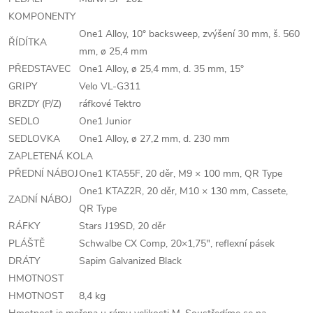
KOMPONENTY
One1 Alloy, 10° backsweep, zvýšení 30 mm, š. 560
ŘÍDÍTKA
mm, ø 25,4 mm
PŘEDSTAVEC
One1 Alloy, ø 25,4 mm, d. 35 mm, 15°
GRIPY
Velo VL-G311
BRZDY (P/Z)
ráfkové Tektro
SEDLO
One1 Junior
SEDLOVKA
One1 Alloy, ø 27,2 mm, d. 230 mm
ZAPLETENÁ KOLA
PŘEDNÍ NÁBOJ
One1 KTA55F, 20 děr, M9 × 100 mm, QR Type
One1 KTAZ2R, 20 děr, M10 × 130 mm, Cassete,
ZADNÍ NÁBOJ
QR Type
RÁFKY
Stars J19SD, 20 děr
PLÁŠTĚ
Schwalbe CX Comp, 20×1,75", reflexní pásek
DRÁTY
Sapim Galvanized Black
HMOTNOST
HMOTNOST
8,4 kg