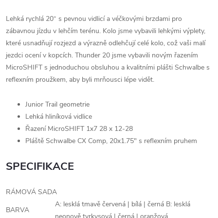
Lehká rychlá 20“ s pevnou vidlicí a véčkovými brzdami pro
zábavnou jízdu v lehčím terénu. Kolo jsme vybavili lehkými výplety,
které usnadňují rozjezd a výrazně odlehčují celé kolo, což vaši malí
jezdci ocení v kopcích. Thunder 20 jsme vybavili novým řazením
MicroSHIFT s jednoduchou obsluhou a kvalitními plášti Schwalbe s
reflexním proužkem, aby byli mrňousci lépe vidět.
Junior Trail geometrie
Lehká hliníková vidlice
Řazení MicroSHIFT 1x7 28 x 12-28
Pláště Schwalbe CX Comp, 20x1.75" s reflexním pruhem
SPECIFIKACE
RÁMOVÁ SADA
A: lesklá tmavě červená | bílá | černá B: lesklá
BARVA
neonově tyrkysová | černá | oranžová