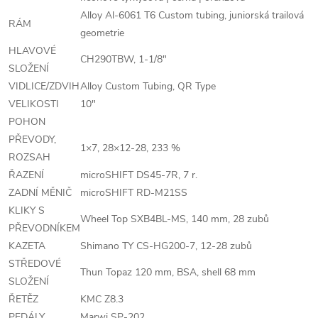
Alloy Al-6061 T6 Custom tubing, juniorská trailová
RÁM
geometrie
HLAVOVÉ
CH290TBW, 1-1/8"
SLOŽENÍ
VIDLICE/ZDVIH
Alloy Custom Tubing, QR Type
VELIKOSTI
10"
POHON
PŘEVODY,
1×7, 28×12-28, 233 %
ROZSAH
ŘAZENÍ
microSHIFT DS45-7R, 7 r.
ZADNÍ MĚNIČ
microSHIFT RD-M21SS
KLIKY S
Wheel Top SXB4BL-MS, 140 mm, 28 zubů
PŘEVODNÍKEM
KAZETA
Shimano TY CS-HG200-7, 12-28 zubů
STŘEDOVÉ
Thun Topaz 120 mm, BSA, shell 68 mm
SLOŽENÍ
ŘETĚZ
KMC Z8.3
PEDÁLY
Marwi SP-202