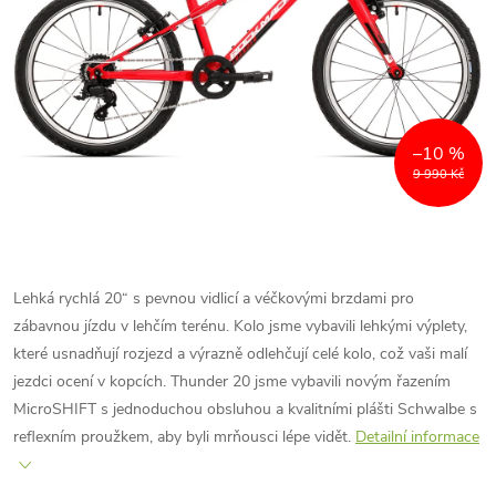
–10 %
9 990 Kč
Lehká rychlá 20“ s pevnou vidlicí a véčkovými brzdami pro
zábavnou jízdu v lehčím terénu. Kolo jsme vybavili lehkými výplety,
které usnadňují rozjezd a výrazně odlehčují celé kolo, což vaši malí
jezdci ocení v kopcích. Thunder 20 jsme vybavili novým řazením
MicroSHIFT s jednoduchou obsluhou a kvalitními plášti Schwalbe s
reflexním proužkem, aby byli mrňousci lépe vidět.
Detailní informace