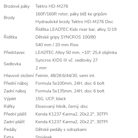
Brzdové páky
Tektro HD-M276
160F/160R rotor, páky blíž ke gripům
Brzdy
Hydraulické brzdy Tektro HD-M276 Disc
Řídítka LEADTEC Kids riser bar, alloy, D:19
Řidítka
Dětské gripy SYNCROS 100/80
540 mm / 20 mm Rise
Představec
LEADTEC Alloy 50 mm, +10°, 25,4 objímka
Syncros KIDS III vč. sedlovky 27
Sedlovka
2 mm
Hlavové složení
Feimin, 48/28.6/44/30, semi int.
Přední náboj
Formula 5x100mm, 24H, disc 6 bolt
Zadní náboj
Formula 5x135mm, 24H, disc 6 bolt
Výplet
15G, UCP, black
Ráfky
Eloxovaný hliník, černý, disc
Přední plášť
Kenda K1237 Karma2, 20x2.2", 30TPI
Zadní plášť
Kenda K1237 Karma2, 20x2.2", 30TPI
Pedály
Dětské pedály s odrazkami
Extra
Stojánek