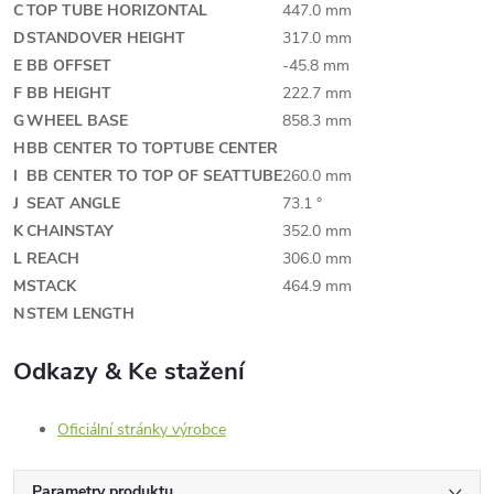
C
TOP TUBE HORIZONTAL
447.0 mm
D
STANDOVER HEIGHT
317.0 mm
E
BB OFFSET
-45.8 mm
F
BB HEIGHT
222.7 mm
G
WHEEL BASE
858.3 mm
H
BB CENTER TO TOPTUBE CENTER
I
BB CENTER TO TOP OF SEATTUBE
260.0 mm
J
SEAT ANGLE
73.1 °
K
CHAINSTAY
352.0 mm
L
REACH
306.0 mm
M
STACK
464.9 mm
N
STEM LENGTH
Odkazy & Ke stažení
Oficiální stránky výrobce
Parametry produktu