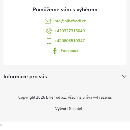
a
t
info
@
bikefrodl.cz
í
+420327315049
+420603510347
Facebook
Informace pro vás
Copyright 2026
bikefrodl.cz
. Všechna práva vyhrazena.
Vytvořil Shoptet
×