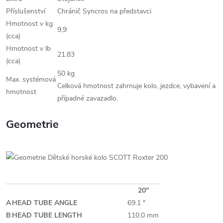
Příslušenství
Chránič Syncros na představci
Hmotnost v kg
9,9
(cca)
Hmotnost v lb
21.83
(cca)
50 kg
Max. systémová
Celková hmotnost zahrnuje kolo, jezdce, vybavení a
hmotnost
případné zavazadlo.
Geometrie
20"
A
HEAD TUBE ANGLE
69.1 °
B
HEAD TUBE LENGTH
110.0 mm