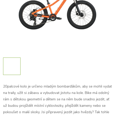
20palcové kolo je určeno mladým bombarďákům, aby se mohli vydat
na traily, užít si zábavu a vybudovat jistotu na kole. Bike má odolný
rám s dětskou geometrií a dětem se na něm bude snadno jezdit, ať
už budou projíždět místní cyklostezky, přejíždět kameny nebo se
pokoušet o malé skoky. Jsi připravený jezdit jako hvězdy? Tak tohle