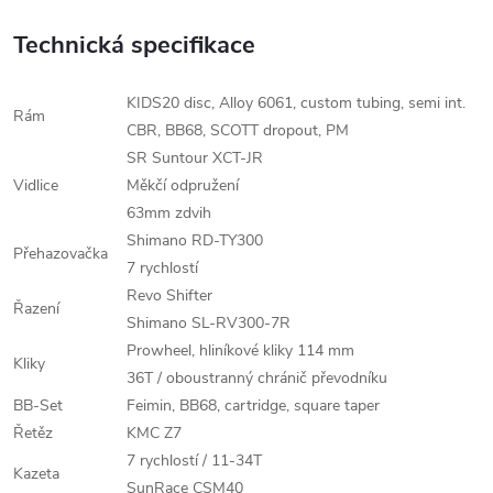
Technická specifikace
KIDS20 disc, Alloy 6061, custom tubing, semi int.
Rám
CBR, BB68, SCOTT dropout, PM
SR Suntour XCT-JR
Vidlice
Měkčí odpružení
63mm zdvih
Shimano RD-TY300
Přehazovačka
7 rychlostí
Revo Shifter
Řazení
Shimano SL-RV300-7R
Prowheel, hliníkové kliky 114 mm
Kliky
36T / oboustranný chránič převodníku
BB-Set
Feimin, BB68, cartridge, square taper
Řetěz
KMC Z7
7 rychlostí / 11-34T
Kazeta
SunRace CSM40