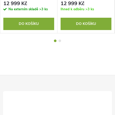
12 999 Kč
12 999 Kč
Na externím skladě
>3 ks
Ihned k odběru
>3 ks
DO KOŠÍKU
DO KOŠÍKU
Z
á
p