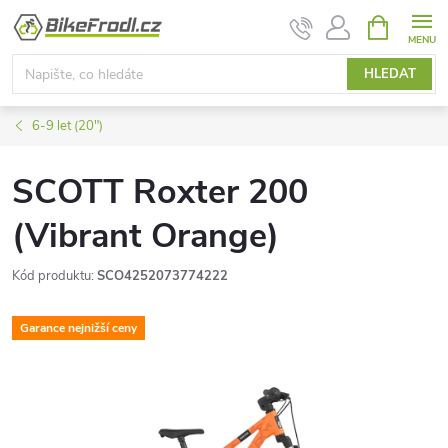
Přejít
NÁKUPNÍ
KOŠÍK
na
obsah
HLEDAT
6-9 let (20")
SCOTT Roxter 200
(Vibrant Orange)
Kód produktu:
SCO4252073774222
Garance nejnižší ceny