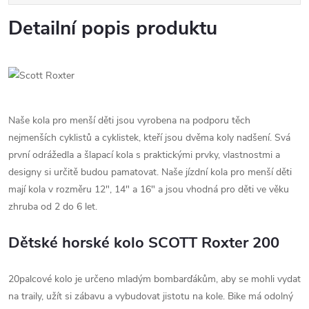
Detailní popis produktu
Naše kola pro menší děti jsou vyrobena na podporu těch
nejmenších cyklistů a cyklistek, kteří jsou dvěma koly nadšení. Svá
první odrážedla a šlapací kola s praktickými prvky, vlastnostmi a
designy si určitě budou pamatovat. Naše jízdní kola pro menší děti
mají kola v rozměru 12", 14" a 16" a jsou vhodná pro děti ve věku
zhruba od 2 do 6 let.
Dětské horské kolo SCOTT Roxter 200
20palcové kolo je určeno mladým bombarďákům, aby se mohli vydat
na traily, užít si zábavu a vybudovat jistotu na kole. Bike má odolný