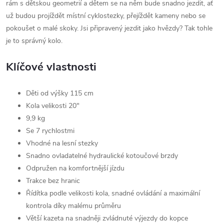
rám s dětskou geometrií a dětem se na něm bude snadno jezdit, ať
už budou projíždět místní cyklostezky, přejíždět kameny nebo se
pokoušet o malé skoky. Jsi připravený jezdit jako hvězdy? Tak tohle
je to správný kolo.
Klíčové vlastnosti
Děti od výšky 115 cm
Kola velikosti 20"
9,9 kg
Se 7 rychlostmi
Vhodné na lesní stezky
Snadno ovladatelné hydraulické kotoučové brzdy
Odpružen na komfortnější jízdu
Trakce bez hranic
Řídítka podle velikosti kola, snadné ovládání a maximální
kontrola díky malému průměru
Větší kazeta na snadněji zvládnuté výjezdy do kopce