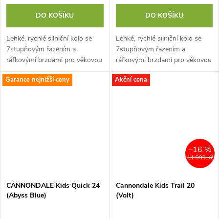
DO KOŠÍKU
DO KOŠÍKU
Lehké, rychlé silniční kolo se
Lehké, rychlé silniční kolo se
7stupňovým řazením a
7stupňovým řazením a
ráfkovými brzdami pro věkovou
ráfkovými brzdami pro věkovou
kategorii 5-8 let.
kategorii 7-12 let.
Garance nejnižší ceny
Akční cena
–16 %
11 999 Kč
CANNONDALE Kids Quick 24
Cannondale Kids Trail 20
(Abyss Blue)
(Volt)