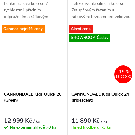
Lehké trailové kolo se 7
Lehké, rychlé silniční kolo se
rychlostmi, předním
7stupňovým řazením a
odpružením a ráfkovými
ráfkovými brzdami pro věkovou
brzdami pro věkovou kategorii
kategorii 5-8 let.
Garance nejnižší ceny
Akční cena
5-8 let.
SHOWROOM Čáslav
–15 %
13 999 Kč
CANNONDALE Kids Quick 20
CANNONDALE Kids Quick 24
(Green)
(Iridescent)
12 999 Kč
11 890 Kč
/ ks
/ ks
Na externím skladě
>3 ks
Ihned k odběru
>3 ks