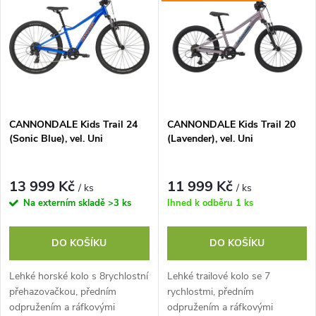
ý
Abecedně
e
p
n
i
í
s
p
CANNONDALE Kids Trail 24
CANNONDALE Kids Trail 20
(Sonic Blue), vel. Uni
(Lavender), vel. Uni
p
r
r
13 999 Kč
11 999 Kč
/ ks
/ ks
o
Na externím skladě
>3 ks
Ihned k odběru
1 ks
o
d
DO KOŠÍKU
DO KOŠÍKU
d
u
Lehké horské kolo s 8rychlostní
Lehké trailové kolo se 7
u
přehazovačkou, předním
rychlostmi, předním
k
odpružením a ráfkovými
odpružením a ráfkovými