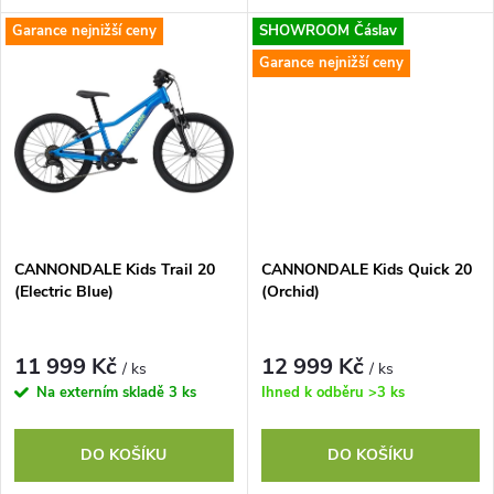
k
brzdami, pro děti ve věku 7–12
brzdami pro věkovou kategorii
Garance nejnižší ceny
SHOWROOM Čáslav
t
let
5-8 let.
t
Garance nejnižší ceny
ů
ů
CANNONDALE Kids Trail 20
CANNONDALE Kids Quick 20
(Electric Blue)
(Orchid)
11 999 Kč
12 999 Kč
/ ks
/ ks
Na externím skladě
3 ks
Ihned k odběru
>3 ks
DO KOŠÍKU
DO KOŠÍKU