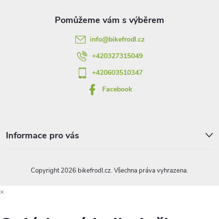
a
a
t
c
info
@
bikefrodl.cz
í
í
+420327315049
p
+420603510347
r
Facebook
v
k
Informace pro vás
y
v
Copyright 2026
bikefrodl.cz
. Všechna práva vyhrazena.
ý
×
p