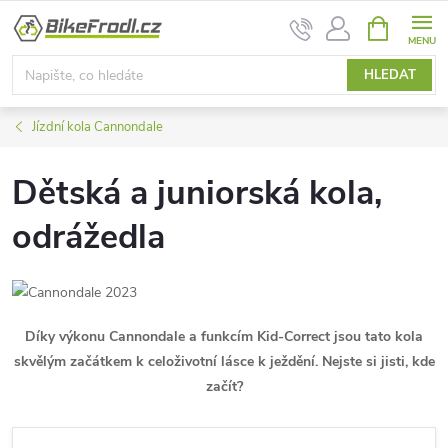
Přejít
NÁKUPNÍ
na
KOŠÍK
obsah
HLEDAT
Jízdní kola Cannondale
Dětská a juniorská kola,
odrážedla
Díky výkonu Cannondale a funkcím Kid-Correct jsou tato kola
skvělým začátkem k celoživotní lásce k ježdění. Nejste si jisti, kde
začít?