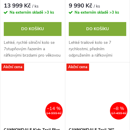
13 999 Kč
9 990 Kč
/ ks
/ ks
Na externím skladě
>3 ks
Na externím skladě
>3 ks
DO KOŠÍKU
DO KOŠÍKU
Lehké, rychlé silniční kolo se
Lehké trailové kolo se 7
7stupňovým řazením a
rychlostmi, předním
ráfkovými brzdami pro věkovou
odpružením a ráfkovými
kategorii 7-12 let.
brzdami pro věkovou kategorii
Akční cena
Akční cena
5-8 let.
–14 %
–8 %
14 999 Kč
17 499 Kč
CANNONDALE Kids Trail Plus
CANNONDALE Trail 26"