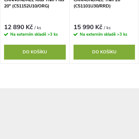
20" (C51152U10/ORG)
(C51101U30/RRD)
12 890 Kč
15 990 Kč
/ ks
/ ks
Na externím skladě
>3 ks
Na externím skladě
>3 ks
DO KOŠÍKU
DO KOŠÍKU
O
Z
v
l
á
á
p
d