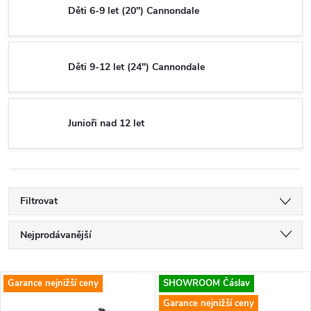
Děti 6-9 let (20") Cannondale
Děti 9-12 let (24") Cannondale
Junioři nad 12 let
Filtrovat
Ř
Nejprodávanější
a
Nejlevnější
V
Garance nejnižší ceny
SHOWROOM Čáslav
Nejdražší
z
Garance nejnižší ceny