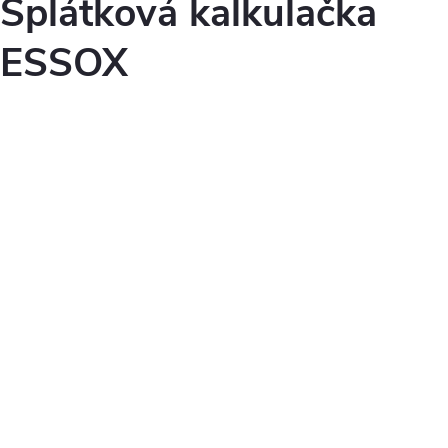
i
Splátková kalkulačka
s
ESSOX
u