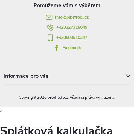
t
info
@
bikefrodl.cz
í
+420327315049
+420603510347
Facebook
Informace pro vás
Copyright 2026
bikefrodl.cz
. Všechna práva vyhrazena.
×
Splátková kalkulačka