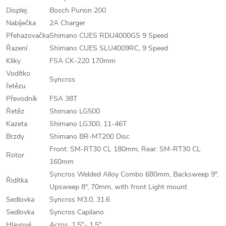
Displej
Bosch Purion 200
Nabíječka
2A Charger
Přehazovačka
Shimano CUES RDU4000GS 9 Speed
Řazení
Shimano CUES SLU4009RC, 9 Speed
Kliky
FSA CK-220 170mm
Vodítko
Syncros
řetězu
Převodník
FSA 38T
Řetěz
Shimano LG500
Kazeta
Shimano LG300, 11-46T
Brzdy
Shimano BR-MT200 Disc
Front: SM-RT30 CL 180mm, Rear: SM-RT30 CL
Rotor
160mm
Syncros Welded Alloy Combo 680mm, Backsweep 9°,
Řidítka
Upsweep 8°, 70mm, with front Light mount
Sedlovka
Syncros M3.0, 31.6
Sedlovka
Syncros Capilano
Hlavové
Acros, 1.5"- 1.5"