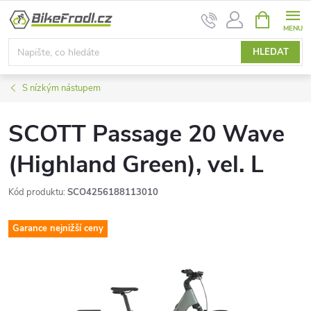
Přejít
NÁKUPNÍ
na
KOŠÍK
obsah
HLEDAT
S nízkým nástupem
SCOTT Passage 20 Wave
(Highland Green), vel. L
Kód produktu:
SCO4256188113010
Garance nejnižší ceny