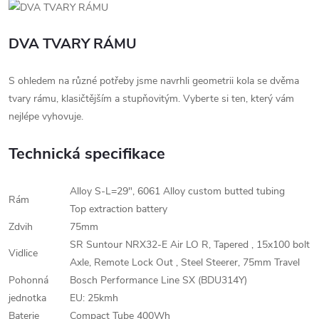
DVA TVARY RÁMU
S ohledem na různé potřeby jsme navrhli geometrii kola se dvěma
tvary rámu, klasičtějším a stupňovitým. Vyberte si ten, který vám
nejlépe vyhovuje.
Technická specifikace
Alloy S-L=29", 6061 Alloy custom butted tubing
Rám
Top extraction battery
Zdvih
75mm
SR Suntour NRX32-E Air LO R, Tapered , 15x100 bolt
Vidlice
Axle, Remote Lock Out , Steel Steerer, 75mm Travel
Pohonná
Bosch Performance Line SX (BDU314Y)
jednotka
EU: 25kmh
Baterie
Compact Tube 400Wh