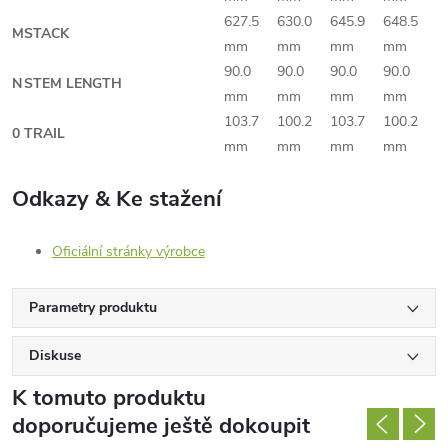
627.5
630.0
645.9
648.5
M
STACK
mm
mm
mm
mm
90.0
90.0
90.0
90.0
N
STEM LENGTH
mm
mm
mm
mm
103.7
100.2
103.7
100.2
0
TRAIL
mm
mm
mm
mm
Odkazy & Ke stažení
Oficiální stránky výrobce
Parametry produktu
Diskuse
K tomuto produktu
doporučujeme ještě dokoupit