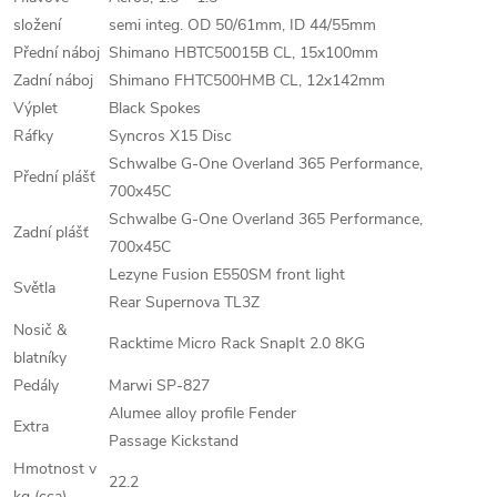
složení
semi integ. OD 50/61mm, ID 44/55mm
Přední náboj
Shimano HBTC50015B CL, 15x100mm
Zadní náboj
Shimano FHTC500HMB CL, 12x142mm
Výplet
Black Spokes
Ráfky
Syncros X15 Disc
Schwalbe G-One Overland 365 Performance,
Přední plášť
700x45C
Schwalbe G-One Overland 365 Performance,
Zadní plášť
700x45C
Lezyne Fusion E550SM front light
Světla
Rear Supernova TL3Z
Nosič &
Racktime Micro Rack SnapIt 2.0 8KG
blatníky
Pedály
Marwi SP-827
Alumee alloy profile Fender
Extra
Passage Kickstand
Hmotnost v
22.2
kg (cca)