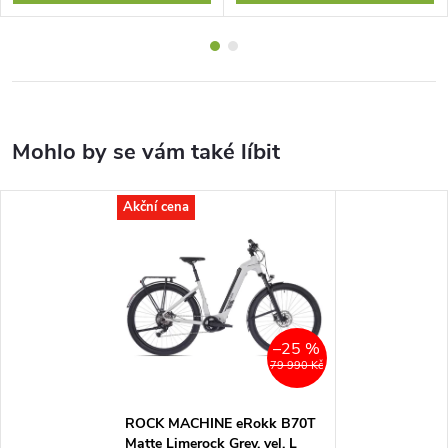
Akční cena
–25 %
79 990 Kč
ROCK MACHINE eRokk B70T
Matte Limerock Grey, vel. L