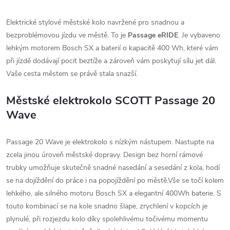
Elektrické stylové městské kolo navržené pro snadnou a
bezproblémovou jízdu ve městě. To je
Passage eRIDE
. Je vybaveno
lehkým motorem Bosch SX a baterií o kapacitě 400 Wh, které vám
při jízdě dodávají pocit beztíže a zároveň vám poskytují sílu jet dál.
Vaše cesta městem se právě stala snazší.
Městské elektrokolo SCOTT Passage 20
Wave
Passage 20 Wave je elektrokolo s nízkým nástupem. Nastupte na
zcela jinou úroveň městské dopravy. Design bez horní rámové
trubky umožňuje skutečně snadné nasedání a sesedání z kola, hodí
se na dojíždění do práce i na popojíždění po městě.Vše se točí kolem
lehkého, ale silného motoru Bosch SX a elegantní 400Wh baterie. S
touto kombinací se na kole snadno šlape, zrychlení v kopcích je
plynulé, při rozjezdu kolo díky spolehlivému točivému momentu