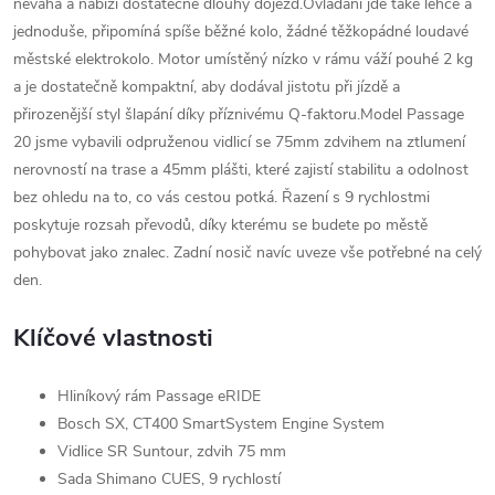
neváhá a nabízí dostatečně dlouhý dojezd.Ovládání jde také lehce a
jednoduše, připomíná spíše běžné kolo, žádné těžkopádné loudavé
městské elektrokolo. Motor umístěný nízko v rámu váží pouhé 2 kg
a je dostatečně kompaktní, aby dodával jistotu při jízdě a
přirozenější styl šlapání díky příznivému Q-faktoru.Model Passage
20 jsme vybavili odpruženou vidlicí se 75mm zdvihem na ztlumení
nerovností na trase a 45mm plášti, které zajistí stabilitu a odolnost
bez ohledu na to, co vás cestou potká. Řazení s 9 rychlostmi
poskytuje rozsah převodů, díky kterému se budete po městě
pohybovat jako znalec. Zadní nosič navíc uveze vše potřebné na celý
den.
Klíčové vlastnosti
Hliníkový rám Passage eRIDE
Bosch SX, CT400 SmartSystem Engine System
Vidlice SR Suntour, zdvih 75 mm
Sada Shimano CUES, 9 rychlostí