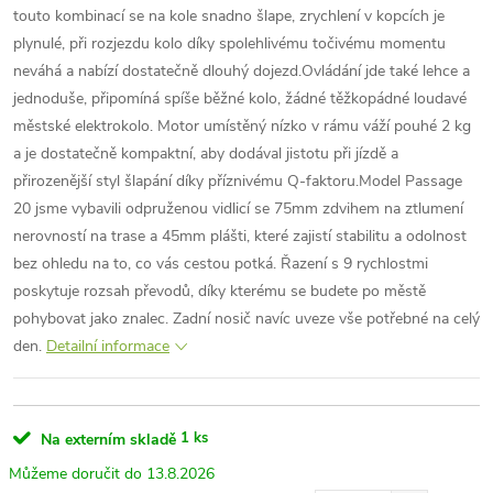
touto kombinací se na kole snadno šlape, zrychlení v kopcích je
plynulé, při rozjezdu kolo díky spolehlivému točivému momentu
neváhá a nabízí dostatečně dlouhý dojezd.Ovládání jde také lehce a
jednoduše, připomíná spíše běžné kolo, žádné těžkopádné loudavé
městské elektrokolo. Motor umístěný nízko v rámu váží pouhé 2 kg
a je dostatečně kompaktní, aby dodával jistotu při jízdě a
přirozenější styl šlapání díky příznivému Q-faktoru.Model Passage
20 jsme vybavili odpruženou vidlicí se 75mm zdvihem na ztlumení
nerovností na trase a 45mm plášti, které zajistí stabilitu a odolnost
bez ohledu na to, co vás cestou potká. Řazení s 9 rychlostmi
poskytuje rozsah převodů, díky kterému se budete po městě
pohybovat jako znalec. Zadní nosič navíc uveze vše potřebné na celý
den.
Detailní informace
1 ks
Na externím skladě
13.8.2026