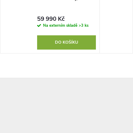
59 990 Kč
Na externím skladě
>3 ks
DO KOŠÍKU
Z
á
p
a