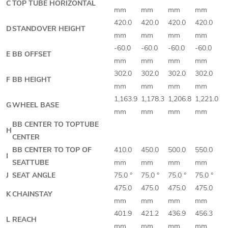
C
TOP TUBE HORIZONTAL
mm
mm
mm
mm
420.0
420.0
420.0
420.0
D
STANDOVER HEIGHT
mm
mm
mm
mm
-60.0
-60.0
-60.0
-60.0
E
BB OFFSET
mm
mm
mm
mm
302.0
302.0
302.0
302.0
F
BB HEIGHT
mm
mm
mm
mm
1,163.9
1,178.3
1,206.8
1,221.0
G
WHEEL BASE
mm
mm
mm
mm
BB CENTER TO TOPTUBE
H
CENTER
BB CENTER TO TOP OF
410.0
450.0
500.0
550.0
I
SEATTUBE
mm
mm
mm
mm
J
SEAT ANGLE
75.0 °
75.0 °
75.0 °
75.0 °
475.0
475.0
475.0
475.0
K
CHAINSTAY
mm
mm
mm
mm
401.9
421.2
436.9
456.3
L
REACH
mm
mm
mm
mm