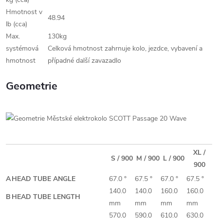
Hmotnost v
48.94
lb (cca)
Max.
130kg
systémová
Celková hmotnost zahrnuje kolo, jezdce, vybavení a
hmotnost
případné další zavazadlo
Geometrie
XL /
S / 900
M / 900
L / 900
900
A
HEAD TUBE ANGLE
67.0 °
67.5 °
67.0 °
67.5 °
140.0
140.0
160.0
160.0
B
HEAD TUBE LENGTH
mm
mm
mm
mm
570.0
590.0
610.0
630.0