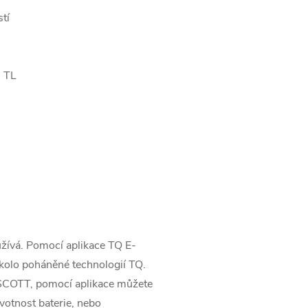
tí
 TL
užívá. Pomocí aplikace TQ E-
rokolo poháněné technologií TQ.
SCOTT, pomocí aplikace můžete
ivotnost baterie, nebo