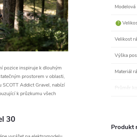
Modelová 
Veliko
?
Velikost 
Výška pos
í pozice inspiruje k dlouhým
Materiál 
atečným prostorem v oblasti,
lu SCOTT Addict Gravel, nabízí
Průměr ko
zbuzující k průzkumu všech
el 30
Produkt n
lépe vyrážet na elektromodelu