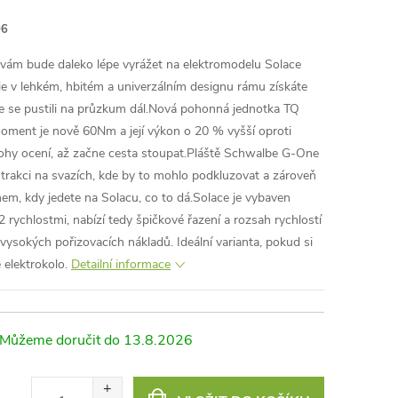
06
e vám bude daleko lépe vyrážet na elektromodelu Solace
rie v lehkém, hbitém a univerzálním designu rámu získáte
te se pustili na průzkum dál.Nová pohonná jednotka TQ
oment je nově 60Nm a její výkon o 20 % vyšší oproti
hy ocení, až začne cesta stoupat.Pláště Schwalbe G-One
 trakci na svazích, kde by to mohlo podkluzovat a zároveň
nem, kdy jedete na Solacu, co to dá.Solace je vybaven
chlostmi, nabízí tedy špičkové řazení a rozsah rychlostí
vysokých pořizovacích nákladů. Ideální varianta, pokud si
é elektrokolo.
Detailní informace
13.8.2026