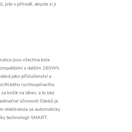
jste v přírodě, abyste si ji
rubce jsou všechna kola
mpatibilní s dalším 160Wh
ává jako příslušenství a
ecifického rychloupínacího
a košík na láhev, a to bez
edinečné účinnosti článků je
m elektrokola se automaticky
díky technologii SMART.