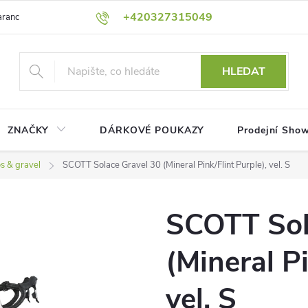
+420327315049
rance nejnižší ceny!
Podmínky ochrany osobních údajů
Platební me
HLEDAT
ZNAČKY
DÁRKOVÉ POUKAZY
Prodejní Sho
s & gravel
SCOTT Solace Gravel 30 (Mineral Pink/Flint Purple), vel. S
SCOTT Sol
(Mineral Pi
vel. S