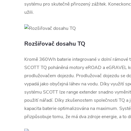
systému pro skutečně přirozený zážitek. Koneckonců, 
užili.
Rozšiřovač dosahu TQ
Kromě 360Wh baterie integrované v dolní rámové t
SCOTT TQ poháněná motory eROAD a eGRAVEL ko
prodlužovačem dojezdu. Prodlužovač dojezdu se dod
vypadá jako obyčejná láhev na vodu. Díky využití sp
systému SCOTT lze range extender snadno vyměnit z
použití nářadí. Díky zkušenostem společnosti TQ a j
kapacita baterie optimalizována na maximum. Systé
přizpůsobuje tomu, že má dva zdroje energie, a to 