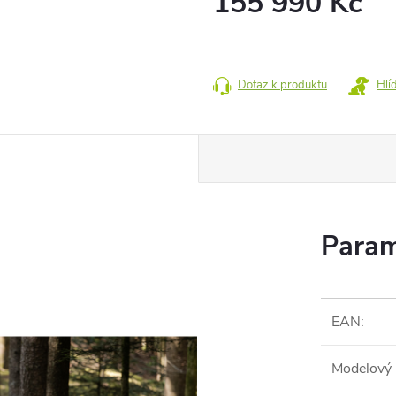
155 990 Kč
Měrná
cena:
Dotaz k produktu
Hlí
Param
EAN
:
Modelový 