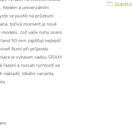
Gravel e
m, hbitém a univerzálním
yste se pustili na průzkum
aná, točivý moment je nově
 modelu, což vaše nohy ocení,
land 50 mm zajišťují nejlepší
roveň tlumí při průjezdu
.Solace je vybaven sadou SRAM
 řazení a rozsah rychlostí se
nákladů. Ideální varianta,
olo.
tem