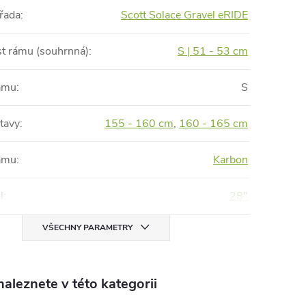
řada
:
Scott Solace Gravel eRIDE
st rámu (souhrnná)
:
S | 51 - 53 cm
rámu
:
S
tavy
:
155 - 160 cm
,
160 - 165 cm
rámu
:
Karbon
l
:
28"
VŠECHNY PARAMETRY
aleznete v této kategorii