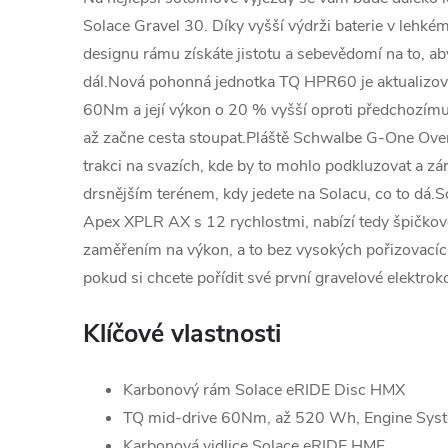
Solace Gravel 30. Díky vyšší výdrži baterie v lehké
designu rámu získáte jistotu a sebevědomí na to, ab
dál.Nová pohonná jednotka TQ HPR60 je aktualizov
60Nm a její výkon o 20 % vyšší oproti předchozímu
až začne cesta stoupat.Pláště Schwalbe G-One Over
trakci na svazích, kde by to mohlo podkluzovat a zá
drsnějším terénem, kdy jedete na Solacu, co to dá
Apex XPLR AX s 12 rychlostmi, nabízí tedy špičkové
zaměřením na výkon, a to bez vysokých pořizovacích 
pokud si chcete pořídit své první gravelové elektrok
Klíčové vlastnosti
Karbonový rám Solace eRIDE Disc HMX
TQ mid-drive 60Nm, až 520 Wh, Engine Sys
Karbonová vidlice Solace eRIDE HMF