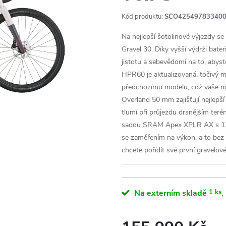
Kód produktu:
SCO42549783340
Na nejlepší šotolinové výjezdy s
Gravel 30. Díky vyšší výdrži bate
jistotu a sebevědomí na to, abys
HPR60 je aktualizovaná, točivý m
předchozímu modelu, což vaše no
Overland 50 mm zajišťují nejlepší
tlumí při průjezdu drsnějším teré
sadou SRAM Apex XPLR AX s 12 ry
se zaměřením na výkon, a to bez 
chcete pořídit své první gravelov
Na externím skladě
1 ks