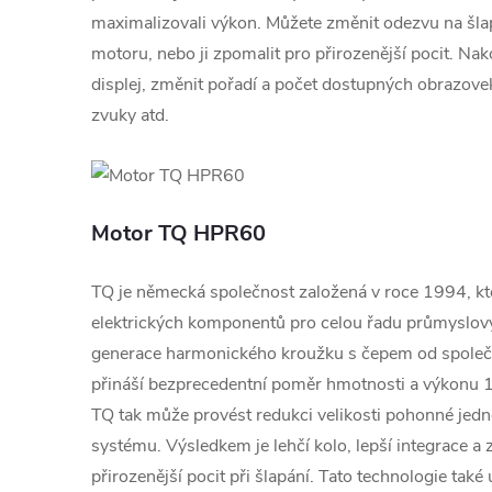
maximalizovali výkon. Můžete změnit odezvu na šlap
motoru, nebo ji zpomalit pro přirozenější pocit. Na
displej, změnit pořadí a počet dostupných obrazove
zvuky atd.
Motor TQ HPR60
TQ je německá společnost založená v roce 1994, kte
elektrických komponentů pro celou řadu průmyslový
generace harmonického kroužku s čepem od společ
přináší bezprecedentní poměr hmotnosti a výkonu 
TQ tak může provést redukci velikosti pohonné jedn
systému. Výsledkem je lehčí kolo, lepší integrace a 
přirozenější pocit při šlapání. Tato technologie tak