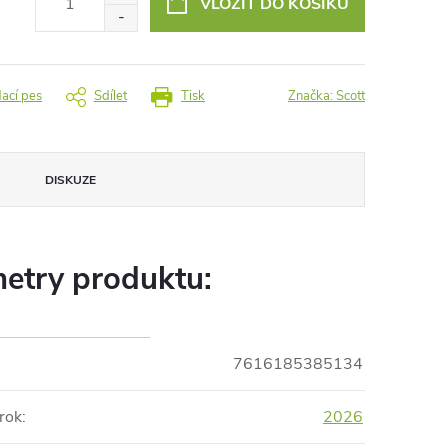
VLOŽIT DO KOŠÍKU
dací pes
Sdílet
Tisk
Značka:
Scott
DISKUZE
etry produktu:
7616185385134
rok
:
2026