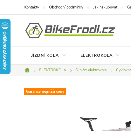
Přejít
Kontakty
Obchodní podmínky
Jak nakupovat
Ga
na
obsah
JÍZDNÍ KOLA
ELEKTROKOLA
ELEKTROKOLA
Silniční elektrokola
Cyklokro
Domů
Garance nejnižší ceny