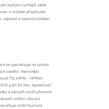
ání buď pro rychlejší záběr
konec si můžete přizpůsobit
k, zapnout a vypnout ovládací
rá se specializuje na výrobu
ch odvětví. Nejnovější
nosti TQ (HPR) - HPR60 -
1910 g při 60 Nm. Společnost
otky a zároveň zvýšit přesnost
zároveň snížení vůle pro
é umožňuje snížit hlučnost