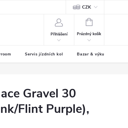
CZK
tody
NÁKUPNÍ
KOŠÍK
Prázdný košík
Přihlášení
wroom
Servis jízdních kol
Bazar & výkup jízdních 
ace Gravel 30
nk/Flint Purple),