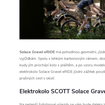
Solace Gravel eRIDE
má pohodlnou geometrii, jízdn
vyjížďkám. Spolu s lehkým karbonovým rámem, dost
kudy jím prochází kolo s pláštěm, a po vzoru mode
elektrokolo Solace Gravel eRIDE jízdní zážitek pov
prašných cest v okolí.
Elektrokolo SCOTT Solace Grav
Na nejlepší šotolinové výjezdy se vám bude daleko 