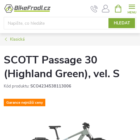
Přejít
NÁKUPNÍ
KOŠÍK
na
obsah
HLEDAT
Klasická
SCOTT Passage 30
(Highland Green), vel. S
Kód produktu:
SCO4234538113006
Garance nejnižší ceny