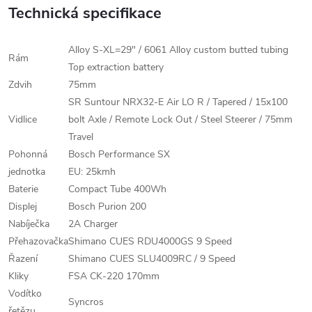
Technická specifikace
Alloy S-XL=29" / 6061 Alloy custom butted tubing
Rám
Top extraction battery
Zdvih
75mm
SR Suntour NRX32-E Air LO R / Tapered / 15x100
Vidlice
bolt Axle / Remote Lock Out / Steel Steerer / 75mm
Travel
Pohonná
Bosch Performance SX
jednotka
EU: 25kmh
Baterie
Compact Tube 400Wh
Displej
Bosch Purion 200
Nabíječka
2A Charger
Přehazovačka
Shimano CUES RDU4000GS 9 Speed
Řazení
Shimano CUES SLU4009RC / 9 Speed
Kliky
FSA CK-220 170mm
Vodítko
Syncros
řetězu