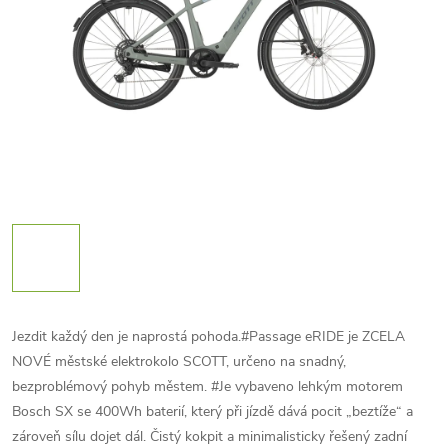
Jezdit každý den je naprostá pohoda.#Passage eRIDE je ZCELA
NOVÉ městské elektrokolo SCOTT, určeno na snadný,
bezproblémový pohyb městem. #Je vybaveno lehkým motorem
Bosch SX se 400Wh baterií, který při jízdě dává pocit „beztíže“ a
zároveň sílu dojet dál. Čistý kokpit a minimalisticky řešený zadní