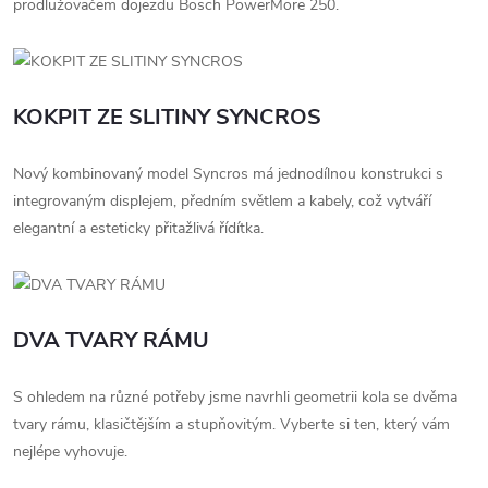
prodlužovačem dojezdu Bosch PowerMore 250.
KOKPIT ZE SLITINY SYNCROS
Nový kombinovaný model Syncros má jednodílnou konstrukci s
integrovaným displejem, předním světlem a kabely, což vytváří
elegantní a esteticky přitažlivá řídítka.
DVA TVARY RÁMU
S ohledem na různé potřeby jsme navrhli geometrii kola se dvěma
tvary rámu, klasičtějším a stupňovitým. Vyberte si ten, který vám
nejlépe vyhovuje.