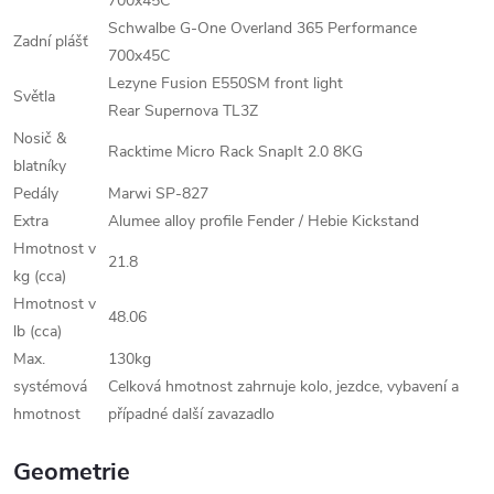
700x45C
Schwalbe G-One Overland 365 Performance
Zadní plášť
700x45C
Lezyne Fusion E550SM front light
Světla
Rear Supernova TL3Z
Nosič &
Racktime Micro Rack SnapIt 2.0 8KG
blatníky
Pedály
Marwi SP-827
Extra
Alumee alloy profile Fender / Hebie Kickstand
Hmotnost v
21.8
kg (cca)
Hmotnost v
48.06
lb (cca)
Max.
130kg
systémová
Celková hmotnost zahrnuje kolo, jezdce, vybavení a
hmotnost
případné další zavazadlo
Geometrie