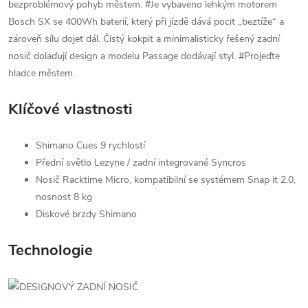
bezproblémový pohyb městem. #Je vybaveno lehkým motorem
Bosch SX se 400Wh baterií, který při jízdě dává pocit „beztíže“ a
zároveň sílu dojet dál. Čistý kokpit a minimalisticky řešený zadní
nosič dolaďují design a modelu Passage dodávají styl. #Projeďte
hladce městem.
Klíčové vlastnosti
Shimano Cues 9 rychlostí
Přední světlo Lezyne / zadní integrované Syncros
Nosič Racktime Micro, kompatibilní se systémem Snap it 2.0,
nosnost 8 kg
Diskové brzdy Shimano
Technologie