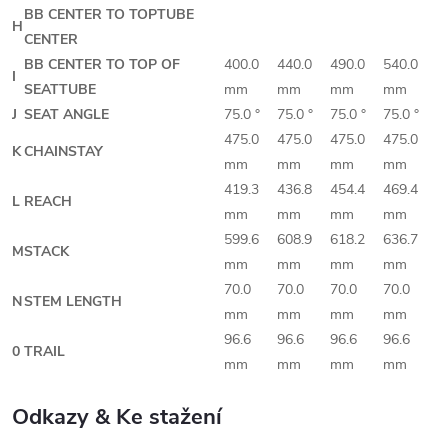
BB CENTER TO TOPTUBE
H
CENTER
BB CENTER TO TOP OF
400.0
440.0
490.0
540.0
I
SEATTUBE
mm
mm
mm
mm
J
SEAT ANGLE
75.0 °
75.0 °
75.0 °
75.0 °
475.0
475.0
475.0
475.0
K
CHAINSTAY
mm
mm
mm
mm
419.3
436.8
454.4
469.4
L
REACH
mm
mm
mm
mm
599.6
608.9
618.2
636.7
M
STACK
mm
mm
mm
mm
70.0
70.0
70.0
70.0
N
STEM LENGTH
mm
mm
mm
mm
96.6
96.6
96.6
96.6
0
TRAIL
mm
mm
mm
mm
Odkazy & Ke stažení