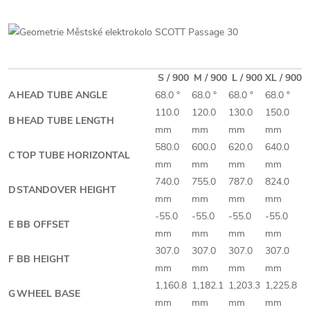
S / 900
M / 900
L / 900
XL / 900
A
HEAD TUBE ANGLE
68.0 °
68.0 °
68.0 °
68.0 °
110.0
120.0
130.0
150.0
B
HEAD TUBE LENGTH
mm
mm
mm
mm
580.0
600.0
620.0
640.0
C
TOP TUBE HORIZONTAL
mm
mm
mm
mm
740.0
755.0
787.0
824.0
D
STANDOVER HEIGHT
mm
mm
mm
mm
-55.0
-55.0
-55.0
-55.0
E
BB OFFSET
mm
mm
mm
mm
307.0
307.0
307.0
307.0
F
BB HEIGHT
mm
mm
mm
mm
1,160.8
1,182.1
1,203.3
1,225.8
G
WHEEL BASE
mm
mm
mm
mm