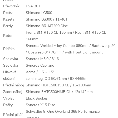
Převodník
FSA 38T
Řetěz
Shimano LG500
Kazeta
Shimano LG300 / 11-46T
Brzdy
Shimano BR-MT200 Disc
Front: SM-RT30 CL 180mm / Rear: SM-RT30 CL
Rotor
160mm
Syncros Welded Alloy Combo 680mm / Backsweep 9°
Řidítka
/ Upsweep 8° / 70mm / with front Light mount
Sedlovka
Syncros M3.0 / 31.6
Sedlovka
Syncros Capilano
Hlavové
Acros / 1.5"- 1.5"
složení
semi integ. OD 50/61mm / ID 44/55mm
Přední náboj
Shimano HBTC50015B CL / 15x100mm
Zadní náboj
Shimano FHTC500HMB CL / 12x142mm
Výplet
Black Spokes
Ráfky
Syncros X15 Disc
Schwalbe G-One Overland 365 Performance
Přední plášť