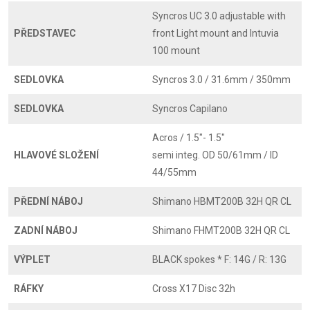
Syncros UC 3.0 adjustable with
PŘEDSTAVEC
front Light mount and Intuvia
100 mount
SEDLOVKA
Syncros 3.0 / 31.6mm / 350mm
SEDLOVKA
Syncros Capilano
Acros / 1.5"- 1.5"
HLAVOVÉ SLOŽENÍ
semi integ. OD 50/61mm / ID
44/55mm
PŘEDNÍ NÁBOJ
Shimano HBMT200B 32H QR CL
ZADNÍ NÁBOJ
Shimano FHMT200B 32H QR CL
VÝPLET
BLACK spokes * F: 14G / R: 13G
RÁFKY
Cross X17 Disc 32h