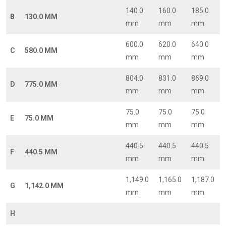
140.0
160.0
185.0
B
130.0 MM
mm
mm
mm
600.0
620.0
640.0
C
580.0 MM
mm
mm
mm
804.0
831.0
869.0
D
775.0 MM
mm
mm
mm
75.0
75.0
75.0
E
75.0 MM
mm
mm
mm
440.5
440.5
440.5
F
440.5 MM
mm
mm
mm
1,149.0
1,165.0
1,187.0
G
1,142.0 MM
mm
mm
mm
H