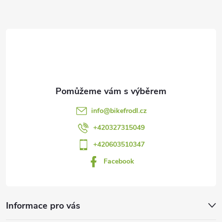
Z
á
p
a
t
info
@
bikefrodl.cz
í
+420327315049
+420603510347
Facebook
Informace pro vás