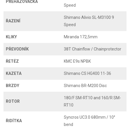
PŘEHAZOVAČKA
Speed
Shimano Alivio SL-M3100 9
ŘAZENÍ
Speed
KLIKY
Miranda 172,5mm
PŘEVODNÍK
38T Chainflow / Chainprotector
ŘETĚZ
KMC E9s NPBK
KAZETA
Shimano CS HG400 11-36
BRZDY
Shimano BR-M200 Disc
180/F SM-RT10 and 160/R SM-
ROTOR
RT10
Syncros UC3.0 680mm / 10°
ŘIDÍTKA
bend