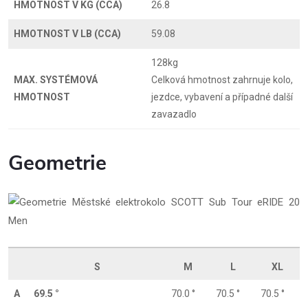
HMOTNOST V KG (CCA)
26.8
HMOTNOST V LB (CCA)
59.08
128kg
MAX. SYSTÉMOVÁ
Celková hmotnost zahrnuje kolo,
HMOTNOST
jezdce, vybavení a případné další
zavazadlo
Geometrie
S
M
L
XL
A
69.5 °
70.0 °
70.5 °
70.5 °