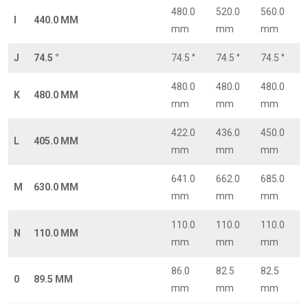
480.0
520.0
560.0
I
440.0 MM
mm
mm
mm
J
74.5 °
74.5 °
74.5 °
74.5 °
480.0
480.0
480.0
K
480.0 MM
mm
mm
mm
422.0
436.0
450.0
L
405.0 MM
mm
mm
mm
641.0
662.0
685.0
M
630.0 MM
mm
mm
mm
110.0
110.0
110.0
N
110.0 MM
mm
mm
mm
86.0
82.5
82.5
0
89.5 MM
mm
mm
mm