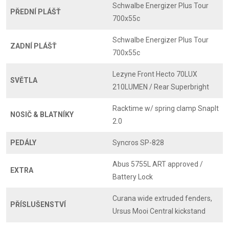
Schwalbe Energizer Plus Tour
PŘEDNÍ PLÁŠŤ
700x55c
Schwalbe Energizer Plus Tour
ZADNÍ PLÁŠŤ
700x55c
Lezyne Front Hecto 70LUX
SVĚTLA
210LUMEN / Rear Superbright
Racktime w/ spring clamp SnapIt
NOSIČ & BLATNÍKY
2.0
PEDÁLY
Syncros SP-828
Abus 5755L ART approved /
EXTRA
Battery Lock
Curana wide extruded fenders,
PŘÍSLUŠENSTVÍ
Ursus Mooi Central kickstand