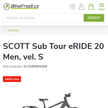
Přejít
NÁKUPNÍ
KOŠÍK
na
obsah
HLEDAT
Klasická
SCOTT Sub Tour eRIDE 20
Men, vel. S
Kód produktu:
SCO290681006
Akční cena