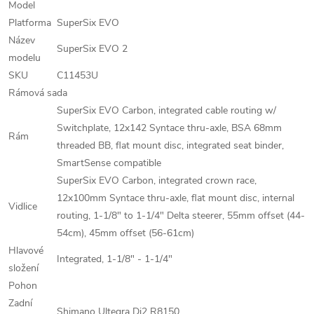
Model
Platforma
SuperSix EVO
Název
SuperSix EVO 2
modelu
SKU
C11453U
Rámová sada
SuperSix EVO Carbon, integrated cable routing w/
Switchplate, 12x142 Syntace thru-axle, BSA 68mm
Rám
threaded BB, flat mount disc, integrated seat binder,
SmartSense compatible
SuperSix EVO Carbon, integrated crown race,
12x100mm Syntace thru-axle, flat mount disc, internal
Vidlice
routing, 1-1/8" to 1-1/4" Delta steerer, 55mm offset (44-
54cm), 45mm offset (56-61cm)
Hlavové
Integrated, 1-1/8" - 1-1/4"
složení
Pohon
Zadní
Shimano Ultegra Di2 R8150