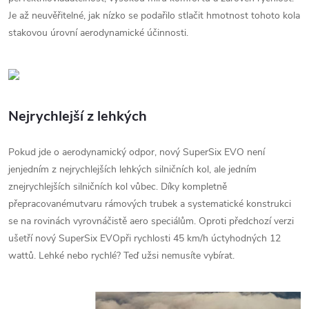
Je až neuvěřitelné, jak nízko se podařilo stlačit hmotnost tohoto kola
stakovou úrovní aerodynamické účinnosti.
Nejrychlejší z lehkých
Pokud jde o aerodynamický odpor, nový SuperSix EVO není
jenjedním z nejrychlejších lehkých silničních kol, ale jedním
znejrychlejších silničních kol vůbec. Díky kompletně
přepracovanémutvaru rámových trubek a systematické konstrukci
se na rovinách vyrovnáčistě aero speciálům. Oproti předchozí verzi
ušetří nový SuperSix EVOpři rychlosti 45 km/h úctyhodných 12
wattů. Lehké nebo rychlé? Teď užsi nemusíte vybírat.