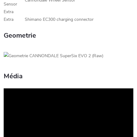
Cannondale Wheel Sensor
Sensor
Extra
Extra
Shimano EC300 charging connector
Geometrie
Média