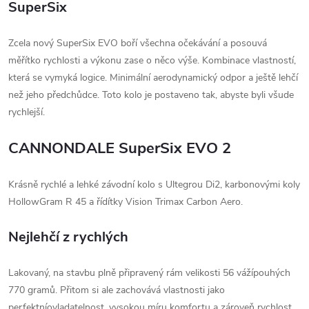
SuperSix
Zcela nový SuperSix EVO boří všechna očekávání a posouvá
měřítko rychlosti a výkonu zase o něco výše. Kombinace vlastností,
která se vymyká logice. Minimální aerodynamický odpor a ještě lehčí
než jeho předchůdce. Toto kolo je postaveno tak, abyste byli všude
rychlejší.
CANNONDALE SuperSix EVO 2
Krásně rychlé a lehké závodní kolo s Ultegrou Di2, karbonovými koly
HollowGram R 45 a řídítky Vision Trimax Carbon Aero.
Nejlehčí z rychlých
Lakovaný, na stavbu plně připravený rám velikosti 56 vážípouhých
770 gramů. Přitom si ale zachovává vlastnosti jako
perfektníovladatelnost, vysokou míru komfortu a zároveň rychlost.