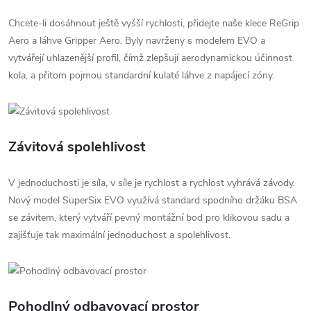
Chcete-li dosáhnout ještě vyšší rychlosti, přidejte naše klece ReGrip
Aero a láhve Gripper Aero. Byly navrženy s modelem EVO a
vytvářejí uhlazenější profil, čímž zlepšují aerodynamickou účinnost
kola, a přitom pojmou standardní kulaté láhve z napájecí zóny.
Závitová spolehlivost
V jednoduchosti je síla, v síle je rychlost a rychlost vyhrává závody.
Nový model SuperSix EVO využívá standard spodního držáku BSA
se závitem, který vytváří pevný montážní bod pro klikovou sadu a
zajišťuje tak maximální jednoduchost a spolehlivost.
Pohodlný odbavovací prostor