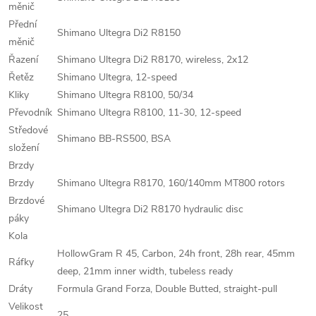
měnič
Přední
Shimano Ultegra Di2 R8150
měnič
Řazení
Shimano Ultegra Di2 R8170, wireless, 2x12
Řetěz
Shimano Ultegra, 12-speed
Kliky
Shimano Ultegra R8100, 50/34
Převodník
Shimano Ultegra R8100, 11-30, 12-speed
Středové
Shimano BB-RS500, BSA
složení
Brzdy
Brzdy
Shimano Ultegra R8170, 160/140mm MT800 rotors
Brzdové
Shimano Ultegra Di2 R8170 hydraulic disc
páky
Kola
HollowGram R 45, Carbon, 24h front, 28h rear, 45mm
Ráfky
deep, 21mm inner width, tubeless ready
Dráty
Formula Grand Forza, Double Butted, straight-pull
Velikost
25