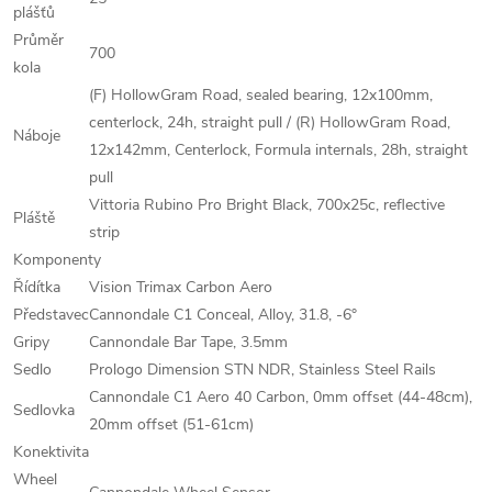
plášťů
Průměr
700
kola
(F) HollowGram Road, sealed bearing, 12x100mm,
centerlock, 24h, straight pull / (R) HollowGram Road,
Náboje
12x142mm, Centerlock, Formula internals, 28h, straight
pull
Vittoria Rubino Pro Bright Black, 700x25c, reflective
Pláště
strip
Komponenty
Řídítka
Vision Trimax Carbon Aero
Představec
Cannondale C1 Conceal, Alloy, 31.8, -6°
Gripy
Cannondale Bar Tape, 3.5mm
Sedlo
Prologo Dimension STN NDR, Stainless Steel Rails
Cannondale C1 Aero 40 Carbon, 0mm offset (44-48cm),
Sedlovka
20mm offset (51-61cm)
Konektivita
Wheel