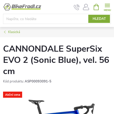
Přejít
NÁKUPNÍ
KOŠÍK
na
obsah
HLEDAT
Klasická
CANNONDALE SuperSix
EVO 2 (Sonic Blue), vel. 56
cm
Kód produktu:
ASP00093091-5
Akční cena