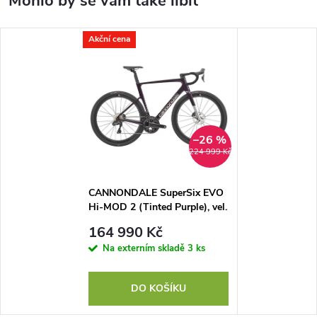
Akční cena
–26 %
224 999 Kč
CANNONDALE SuperSix EVO
Hi-MOD 2 (Tinted Purple), vel.
56 cm
164 990 Kč
Na externím skladě
3 ks
DO KOŠÍKU