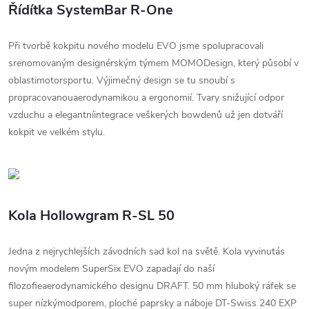
Řídítka SystemBar R-One
Při tvorbě kokpitu nového modelu EVO jsme spolupracovali
srenomovaným designérským týmem MOMODesign, který působí v
oblastimotorsportu. Výjimečný design se tu snoubí s
propracovanouaerodynamikou a ergonomií. Tvary snižující odpor
vzduchu a elegantníintegrace veškerých bowdenů už jen dotváří
kokpit ve velkém stylu.
Kola Hollowgram R-SL 50
Jedna z nejrychlejších závodních sad kol na světě. Kola vyvinutás
novým modelem SuperSix EVO zapadají do naší
filozofieaerodynamického designu DRAFT. 50 mm hluboký ráfek se
super nízkýmodporem, ploché paprsky a náboje DT-Swiss 240 EXP