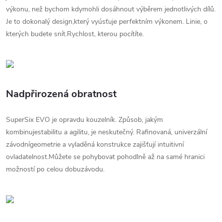
výkonu, než bychom kdymohli dosáhnout výběrem jednotlivých dílů.
Je to dokonalý design,který vyúsťuje perfektním výkonem. Linie, o
kterých budete snít.Rychlost, kterou pocítíte.
Nadpřirozená obratnost
SuperSix EVO je opravdu kouzelník. Způsob, jakým
kombinujestabilitu a agilitu, je neskutečný. Rafinovaná, univerzální
závodnígeometrie a vyladěná konstrukce zajišťují intuitivní
ovladatelnost.Můžete se pohybovat pohodlně až na samé hranici
možností po celou dobuzávodu.