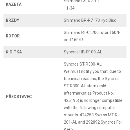
Shimano CS-R7101
KAZETA
11-34
BRZDY
Shimano BR-R7170 Hyd.Disc
Shimano RT-CL700 rotor 160/F
ROTOR
and 160/R
ŘIDÍTKA
Syncros HB-R100-AL
Syncros ST-R300-AL
We must notify you that, due to
technical reasons, the Syncros
ST-R300-AL stem (sold
aftermarket as Product No.
PŘEDSTAVEC
425195) is no longer compatible
with the following computer
mounts: 424253 Sycros MT-R-
201-AL and 292892 Syncros Foil
Aero