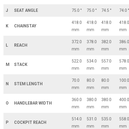
J
SEAT ANGLE
75.0 °
75.0 °
74.5 °
74.0 
418.0
418.0
418.0
418.
K
CHAINSTAY
mm
mm
mm
mm
372.0
378.0
382.0
386.
L
REACH
mm
mm
mm
mm
522.0
534.0
557.0
578.
M
STACK
mm
mm
mm
mm
70.0
80.0
80.0
100.
N
STEM LENGTH
mm
mm
mm
mm
360.0
380.0
380.0
400.
O
HANDLEBAR WIDTH
mm
mm
mm
mm
514.0
531.0
535.0
558.
P
COCKPIT REACH
mm
mm
mm
mm