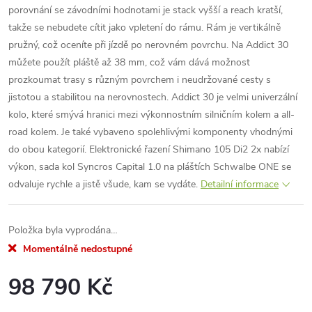
porovnání se závodními hodnotami je stack vyšší a reach kratší,
takže se nebudete cítit jako vpletení do rámu. Rám je vertikálně
pružný, což oceníte při jízdě po nerovném povrchu. Na Addict 30
můžete použít pláště až 38 mm, což vám dává možnost
prozkoumat trasy s různým povrchem i neudržované cesty s
jistotou a stabilitou na nerovnostech. Addict 30 je velmi univerzální
kolo, které smývá hranici mezi výkonnostním silničním kolem a all-
road kolem. Je také vybaveno spolehlivými komponenty vhodnými
do obou kategorií. Elektronické řazení Shimano 105 Di2 2x nabízí
výkon, sada kol Syncros Capital 1.0 na pláštích Schwalbe ONE se
odvaluje rychle a jistě všude, kam se vydáte.
Detailní informace
Položka byla vyprodána…
Momentálně nedostupné
98 790 Kč
Měrná