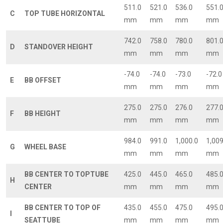
511.0
521.0
536.0
551.
C
TOP TUBE HORIZONTAL
mm
mm
mm
mm
742.0
758.0
780.0
801.
D
STANDOVER HEIGHT
mm
mm
mm
mm
-74.0
-74.0
-73.0
-72.0
E
BB OFFSET
mm
mm
mm
mm
275.0
275.0
276.0
277.
F
BB HEIGHT
mm
mm
mm
mm
984.0
991.0
1,000.0
1,009
G
WHEEL BASE
mm
mm
mm
mm
BB CENTER TO TOPTUBE
425.0
445.0
465.0
485.
H
CENTER
mm
mm
mm
mm
BB CENTER TO TOP OF
435.0
455.0
475.0
495.
I
SEATTUBE
mm
mm
mm
mm