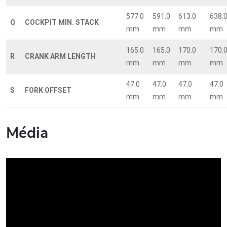
577.0
591.0
613.0
638.
Q
COCKPIT MIN. STACK
mm
mm
mm
mm
165.0
165.0
170.0
170.
R
CRANK ARM LENGTH
mm
mm
mm
mm
47.0
47.0
47.0
47.0
S
FORK OFFSET
mm
mm
mm
mm
Média