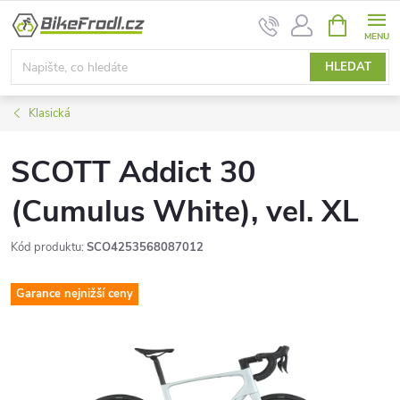
Přejít
NÁKUPNÍ
na
KOŠÍK
obsah
HLEDAT
Klasická
SCOTT Addict 30
(Cumulus White), vel. XL
Kód produktu:
SCO4253568087012
Garance nejnižší ceny