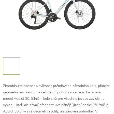
Zkombinujte hbitost a svižnost prémiového závodního kola, přidejte
geometrii navrženou na celodenní pohodlí v sedle a dostanete
model Addict 30. Silniční kolo snů pro všechny jezdce závislé na
výkonu, kteří ale dávají přednost uvolněnější jízdní pozici.Při jízdě je
Addict 30 díky své geometrii rychlý, ale zároveň pohodlný. V