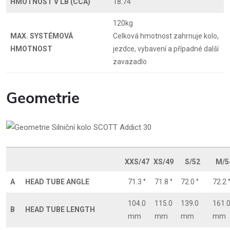
HMOTNOST V LB (CCA)
18.74
120kg
MAX. SYSTÉMOVÁ
Celková hmotnost zahrnuje kolo,
HMOTNOST
jezdce, vybavení a případné další
zavazadlo
Geometrie
XXS/47
XS/49
S/52
M/5
A
HEAD TUBE ANGLE
71.3 °
71.8 °
72.0 °
72.2 
104.0
115.0
139.0
161.
B
HEAD TUBE LENGTH
mm
mm
mm
mm