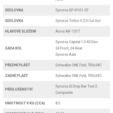
SEDLOVKA
Syncros SP-R101-CF
SEDLOVKA
Syncros Tofino V 2.0 Cut Out
HLAVOVÉ SLOŽENÍ
Acros AIF-1317
Syncros Capital 1.0 40 Disc
SADA KOL
24 Front, 24 Rear
Syncros Axle
PŘEDNÍ PLÁŠŤ
Schwalbe ONE Fold, 700x34C
ZADNÍ PLÁŠŤ
Schwalbe ONE Fold, 700x34C
Syncros iS Drop Bar Tool 2
PŘÍSLUŠENSTVÍ
Composite
HMOTNOST V KG (CCA)
8.5