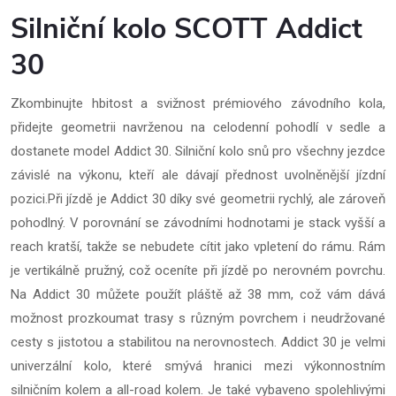
Silniční kolo SCOTT Addict
30
Zkombinujte hbitost a svižnost prémiového závodního kola,
přidejte geometrii navrženou na celodenní pohodlí v sedle a
dostanete model Addict 30. Silniční kolo snů pro všechny jezdce
závislé na výkonu, kteří ale dávají přednost uvolněnější jízdní
pozici.Při jízdě je Addict 30 díky své geometrii rychlý, ale zároveň
pohodlný. V porovnání se závodními hodnotami je stack vyšší a
reach kratší, takže se nebudete cítit jako vpletení do rámu. Rám
je vertikálně pružný, což oceníte při jízdě po nerovném povrchu.
Na Addict 30 můžete použít pláště až 38 mm, což vám dává
možnost prozkoumat trasy s různým povrchem i neudržované
cesty s jistotou a stabilitou na nerovnostech. Addict 30 je velmi
univerzální kolo, které smývá hranici mezi výkonnostním
silničním kolem a all-road kolem. Je také vybaveno spolehlivými