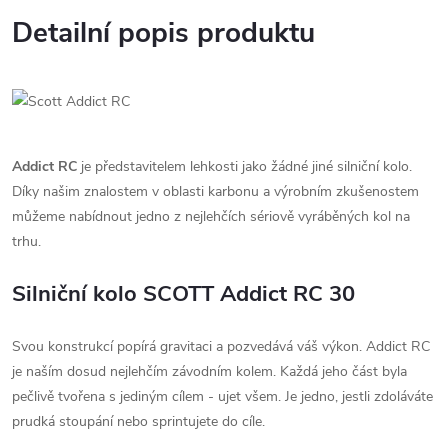
Detailní popis produktu
Addict RC
je představitelem lehkosti jako žádné jiné silniční kolo.
Díky našim znalostem v oblasti karbonu a výrobním zkušenostem
můžeme nabídnout jedno z nejlehčích sériově vyráběných kol na
trhu.
Silniční kolo SCOTT Addict RC 30
Svou konstrukcí popírá gravitaci a pozvedává váš výkon. Addict RC
je naším dosud nejlehčím závodním kolem. Každá jeho část byla
pečlivě tvořena s jediným cílem - ujet všem. Je jedno, jestli zdoláváte
prudká stoupání nebo sprintujete do cíle.