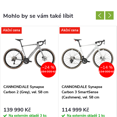
Akční cena
Akční cena
–24 %
–14 %
184 999 Kč
134 999 Kč
CANNONDALE Synapse
CANNONDALE Synapse
Carbon 2 (Grey), vel. 58 cm
Carbon 3 SmartSense
(Cashmere), vel. 58 cm
139 990 Kč
114 999 Kč
Na externím skladě
3 ks
Na externím skladě
1 ks