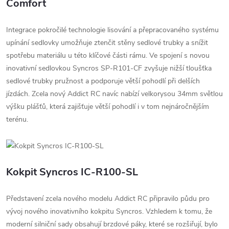
Comfort
Integrace pokročilé technologie lisování a přepracovaného systému
upínání sedlovky umožňuje ztenčit stěny sedlové trubky a snížit
spotřebu materiálu u této klíčové části rámu. Ve spojení s novou
inovativní sedlovkou Syncros SP-R101-CF zvyšuje nižší tloušťka
sedlové trubky pružnost a podporuje větší pohodlí při delších
jízdách. Zcela nový Addict RC navíc nabízí velkorysou 34mm světlou
výšku plášťů, která zajišťuje větší pohodlí i v tom nejnáročnějším
terénu.
Kokpit Syncros IC-R100-SL
Představení zcela nového modelu Addict RC připravilo půdu pro
vývoj nového inovativního kokpitu Syncros. Vzhledem k tomu, že
moderní silniční sady obsahují brzdové páky, které se rozšiřují, bylo