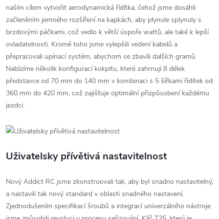
naším cílem vytvořit aerodynamická řídítka, čehož jsme dosáhli
začleněním jemného rozšíření na kapkách, aby plynule splynuly s
brzdovými páčkami, což vedlo k větší úspoře wattů, ale také k lepší
ovladatelnosti. Kromě toho jsme vylepšili vedení kabelů a
přepracovali upínací systém, abychom se zbavili dalších gramů.
Nabízíme několik konfigurací kokpitu, které zahrnují 8 délek
představce od 70 mm do 140 mm v kombinaci s 5 šířkami řídítek od
360 mm do 420 mm, což zajišťuje optimální přizpůsobení každému
jezdci.
Uživatelsky přívětivá nastavitelnost
Nový Addict RC jsme zkonstruovali tak, aby byl snadno nastavitelný,
a nastavili tak nový standard v oblasti snadného nastavení.
Zjednodušením specifikací šroubů a integrací univerzálního nástroje
jsme způsobili revoluci v procesu seřizování. Klíč T25, který je