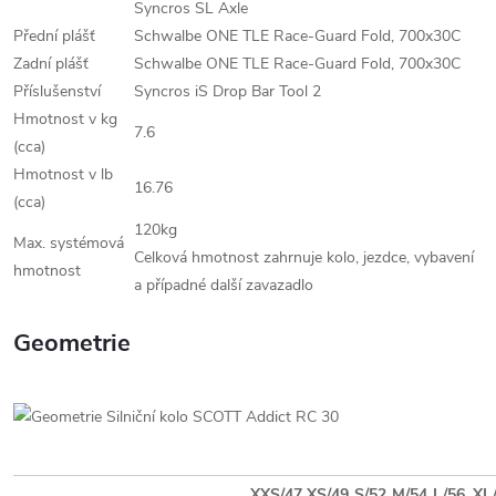
Syncros SL Axle
Přední plášť
Schwalbe ONE TLE Race-Guard Fold, 700x30C
Zadní plášť
Schwalbe ONE TLE Race-Guard Fold, 700x30C
Příslušenství
Syncros iS Drop Bar Tool 2
Hmotnost v kg
7.6
(cca)
Hmotnost v lb
16.76
(cca)
120kg
Max. systémová
Celková hmotnost zahrnuje kolo, jezdce, vybavení
hmotnost
a případné další zavazadlo
Geometrie
XXS/47
XS/49
S/52
M/54
L/56
XL