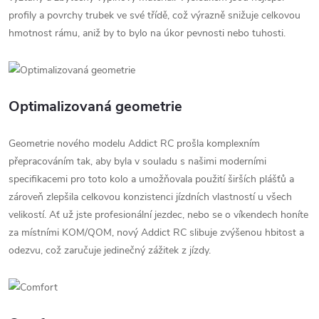
profily a povrchy trubek ve své třídě, což výrazně snižuje celkovou
hmotnost rámu, aniž by to bylo na úkor pevnosti nebo tuhosti.
Optimalizovaná geometrie
Geometrie nového modelu Addict RC prošla komplexním
přepracováním tak, aby byla v souladu s našimi moderními
specifikacemi pro toto kolo a umožňovala použití širších plášťů a
zároveň zlepšila celkovou konzistenci jízdních vlastností u všech
velikostí. Ať už jste profesionální jezdec, nebo se o víkendech honíte
za místními KOM/QOM, nový Addict RC slibuje zvýšenou hbitost a
odezvu, což zaručuje jedinečný zážitek z jízdy.