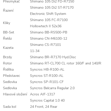
Přesmykač
Shimano 105 Di2 FD-R7150
Shimano 105 Di2 ST-R7170
Řazení
Electronic Shift System
Shimano 105 FC-R7100
Kliky
Hollowtech II 52x36
BB-Set
Shimano BB-RS500-PB
Řetěz
Shimano CN-M6100-12
Shimano CS-R7101
Kazeta
11-34
Brzdy
Shimano BR-R7170 Hyd.Disc
Rotor
Shimano RT-CL700 CL rotor 160/F and 140/R
Řidítka
Syncros HB-R100-AL
Představec
Syncros ST-R100-AL
Sedlovka
Syncros SP-R101-CF
Sedlovka
Syncros Belcarra Regular 2.0
Hlavové složení
Acros AIF-1317
Syncros Capital 1.0 40
Sada kol
24 Front, 24 Rear