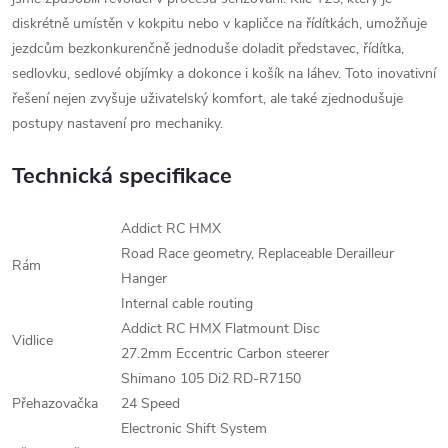
diskrétně umístěn v kokpitu nebo v kapličce na řídítkách, umožňuje
jezdcům bezkonkurenčně jednoduše doladit představec, řídítka,
sedlovku, sedlové objímky a dokonce i košík na láhev. Toto inovativní
řešení nejen zvyšuje uživatelský komfort, ale také zjednodušuje
postupy nastavení pro mechaniky.
Technická specifikace
Addict RC HMX
Road Race geometry, Replaceable Derailleur
Rám
Hanger
Internal cable routing
Addict RC HMX Flatmount Disc
Vidlice
27.2mm Eccentric Carbon steerer
Shimano 105 Di2 RD-R7150
Přehazovačka
24 Speed
Electronic Shift System