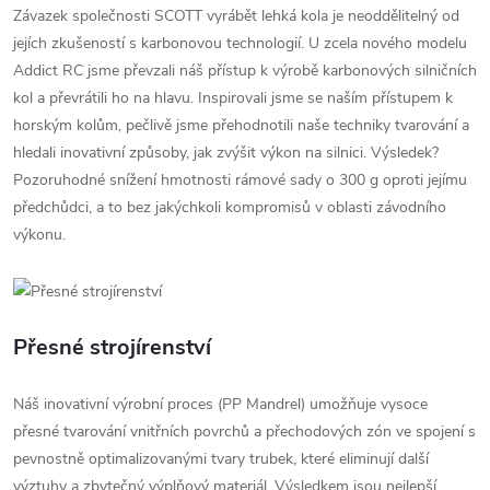
Závazek společnosti SCOTT vyrábět lehká kola je neoddělitelný od
jejích zkušeností s karbonovou technologií. U zcela nového modelu
Addict RC jsme převzali náš přístup k výrobě karbonových silničních
kol a převrátili ho na hlavu. Inspirovali jsme se naším přístupem k
horským kolům, pečlivě jsme přehodnotili naše techniky tvarování a
hledali inovativní způsoby, jak zvýšit výkon na silnici. Výsledek?
Pozoruhodné snížení hmotnosti rámové sady o 300 g oproti jejímu
předchůdci, a to bez jakýchkoli kompromisů v oblasti závodního
výkonu.
Přesné strojírenství
Náš inovativní výrobní proces (PP Mandrel) umožňuje vysoce
přesné tvarování vnitřních povrchů a přechodových zón ve spojení s
pevnostně optimalizovanými tvary trubek, které eliminují další
výztuhy a zbytečný výplňový materiál. Výsledkem jsou nejlepší