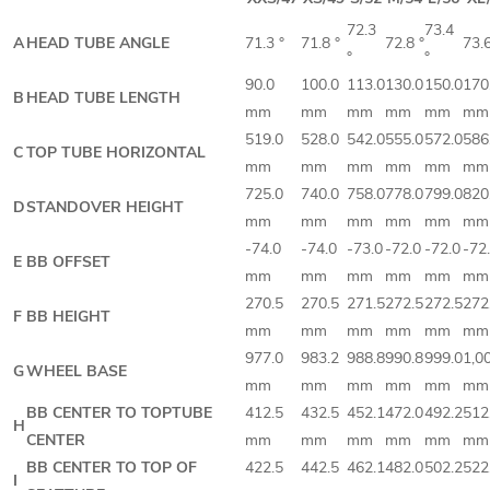
72.3
73.4
A
HEAD TUBE ANGLE
71.3 °
71.8 °
72.8 °
73.6
°
°
90.0
100.0
113.0
130.0
150.0
170
B
HEAD TUBE LENGTH
mm
mm
mm
mm
mm
mm
519.0
528.0
542.0
555.0
572.0
586
C
TOP TUBE HORIZONTAL
mm
mm
mm
mm
mm
mm
725.0
740.0
758.0
778.0
799.0
820
D
STANDOVER HEIGHT
mm
mm
mm
mm
mm
mm
-74.0
-74.0
-73.0
-72.0
-72.0
-72
E
BB OFFSET
mm
mm
mm
mm
mm
mm
270.5
270.5
271.5
272.5
272.5
272
F
BB HEIGHT
mm
mm
mm
mm
mm
mm
977.0
983.2
988.8
990.8
999.0
1,0
G
WHEEL BASE
mm
mm
mm
mm
mm
mm
BB CENTER TO TOPTUBE
412.5
432.5
452.1
472.0
492.2
512
H
CENTER
mm
mm
mm
mm
mm
mm
BB CENTER TO TOP OF
422.5
442.5
462.1
482.0
502.2
522
I