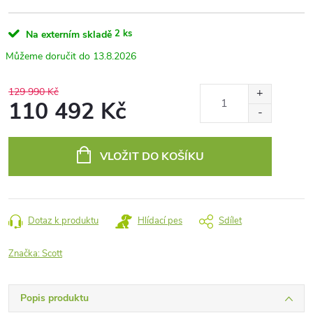
2 ks
Na externím skladě
13.8.2026
129 990 Kč
110 492 Kč
Měrná
cena:
VLOŽIT DO KOŠÍKU
Dotaz k produktu
Hlídací pes
Sdílet
Značka:
Scott
Popis produktu