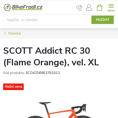
Přejít
NÁKUPNÍ
na
KOŠÍK
obsah
HLEDAT
Klasická
SCOTT Addict RC 30
(Flame Orange), vel. XL
Kód produktu:
SCO4256863761012
Akční cena