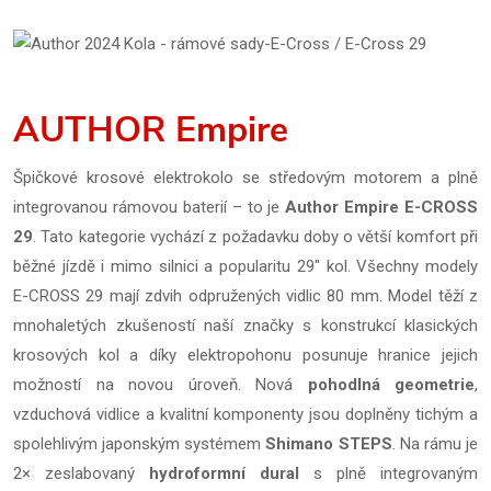
AUTHOR Empire
Špičkové krosové elektrokolo se středovým motorem a plně
integrovanou rámovou baterií – to je
Author Empire E-CROSS
29
. Tato kategorie vychází z požadavku doby o větší komfort při
běžné jízdě i mimo silnici a popularitu 29" kol. Všechny modely
E-CROSS 29 mají zdvih odpružených vidlic 80 mm. Model těží z
mnohaletých zkušeností naší značky s konstrukcí klasických
krosových kol a díky elektropohonu posunuje hranice jejich
možností na novou úroveň. Nová
pohodlná geometrie
,
vzduchová vidlice a kvalitní komponenty jsou doplněny tichým a
spolehlivým japonským systémem
Shimano STEPS
. Na rámu je
2× zeslabovaný
hydroformní dural
s plně integrovaným