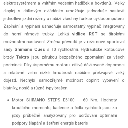
elektrosystémem a vnitřním vedením hadiček a bovdenů. Velký
displej s dálkovým ovládáním umožňuje jednoduše nastavit
jednotlivé jízdní režimy a nabízí všechny funkce cyklocomputeru.
Zapínání a vypínání usnadňuje samostatný vypínač integrovaný
do horní rámové trubky. Lehká
vidlice RST
se širokými
možnostmi nastavení. Změna převodů je v režii nové sportovní
sady
Shimano Cues
s 10 rychlostmi. Hydraulické kotoučové
brzdy
Tektro
jsou zárukou bezpečného zpomalení za všech
podmínek. Díky úspornému motoru, citlivě dávkované dopomoci
a relativně velmi nízké hmotnosti nabídne překvapivě velký
dojezd. Nechybí samozřejmě možnost doplnit vybavení o
blatníky, nosič a různé typy brašen.
Motor SHIMANO STEPS E6100 – 60 Nm. Hodnoty
kroutícího momentu, kadence a čidla rychlosti jsou za
jízdy průběžně analyzovány pro udržování optimální
podpory šlapání a šetření energie baterie