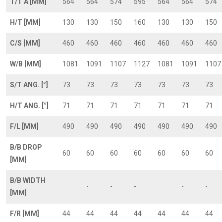
T/T A [MM]
564
564
574
595
564
564
574
H/T [MM]
130
130
150
160
130
130
150
C/S [MM]
460
460
460
460
460
460
460
W/B [MM]
1081
1091
1107
1127
1081
1091
1107
S/T ANG. [°]
73
73
73
73
73
73
73
H/T ANG. [°]
71
71
71
71
71
71
71
F/L [MM]
490
490
490
490
490
490
490
B/B DROP
60
60
60
60
60
60
60
[MM]
B/B WIDTH
-
-
-
-
-
[MM]
F/R [MM]
44
44
44
44
44
44
44