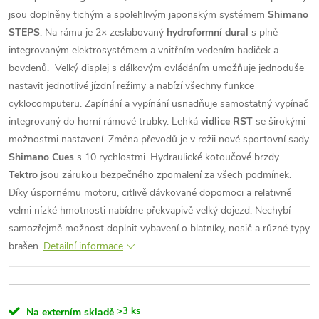
jsou doplněny tichým a spolehlivým japonským systémem
Shimano
STEPS
. Na rámu je 2× zeslabovaný
hydroformní dural
s plně
integrovaným elektrosystémem a vnitřním vedením hadiček a
bovdenů. Velký displej s dálkovým ovládáním umožňuje jednoduše
nastavit jednotlivé jízdní režimy a nabízí všechny funkce
cyklocomputeru. Zapínání a vypínání usnadňuje samostatný vypínač
integrovaný do horní rámové trubky. Lehká
vidlice RST
se širokými
možnostmi nastavení. Změna převodů je v režii nové sportovní sady
Shimano Cues
s 10 rychlostmi. Hydraulické kotoučové brzdy
Tektro
jsou zárukou bezpečného zpomalení za všech podmínek.
Díky úspornému motoru, citlivě dávkované dopomoci a relativně
velmi nízké hmotnosti nabídne překvapivě velký dojezd. Nechybí
samozřejmě možnost doplnit vybavení o blatníky, nosič a různé typy
brašen.
Detailní informace
>3 ks
Na externím skladě