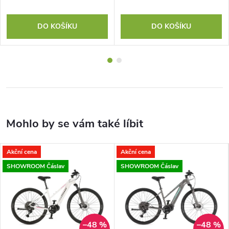
DO KOŠÍKU
DO KOŠÍKU
Akční cena
Akční cena
SHOWROOM Čáslav
SHOWROOM Čáslav
–48 %
–48 %