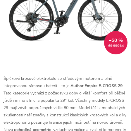
–50 %
69 990 Kč
Špičkové krosové elektrokolo se středovým motorem a plně
integrovanou rámovou baterií – to je
Author Empire E-CROSS 29
.
Tato kategorie vychází z požadavku doby o větší komfort při běžné
jízdě i mimo silnici a popularitu 29" kol. Všechny modely E-CROSS
29 mají zdvih odpružených vidlic 80 mm. Model těží z mnohaletých
zkušeností naší značky s konstrukcí klasických krosových kol a díky
elektropohonu posunuje hranice jejich možností na novou úroveň.
Nová
pohodlná geometrie
, vzduchová vidlice a kvalitní komponenty