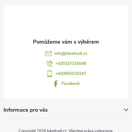
á
p
a
t
info
@
bikefrodl.cz
í
+420327315049
+420603510347
Facebook
Informace pro vás
Copyright 2026
bikefrodl.cz
. Všechna práva vyhrazena.