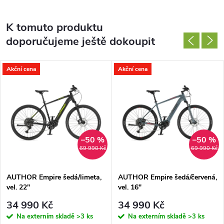
K tomuto produktu
doporučujeme ještě dokoupit
Akční cena
Akční cena
–50 %
–50 %
69 990 Kč
69 990 Kč
AUTHOR Empire šedá/limeta,
AUTHOR Empire šedá/červená,
vel. 22"
vel. 16"
34 990 Kč
34 990 Kč
Na externím skladě
>3 ks
Na externím skladě
>3 ks