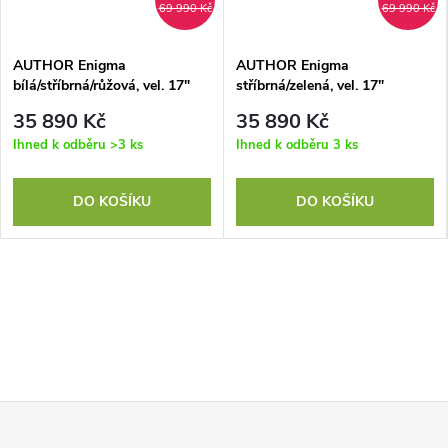
69 990 Kč
69 990 Kč
AUTHOR Enigma
AUTHOR Enigma
bílá/stříbrná/růžová, vel. 17"
stříbrná/zelená, vel. 17"
35 890 Kč
35 890 Kč
Ihned k odběru
>3 ks
Ihned k odběru
3 ks
DO KOŠÍKU
DO KOŠÍKU
Z