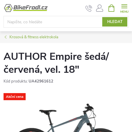
Přejít
NÁKUPNÍ
KOŠÍK
na
obsah
HLEDAT
Krosová & fitness elektrokola
AUTHOR Empire šedá/
červená, vel. 18"
Kód produktu:
UA42961612
Akční cena