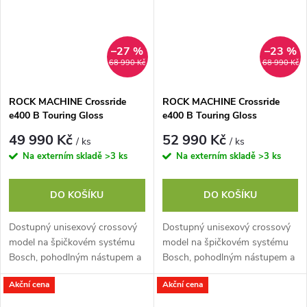
–27 %
–23 %
68 990 Kč
68 990 Kč
ROCK MACHINE Crossride
ROCK MACHINE Crossride
e400 B Touring Gloss
e400 B Touring Gloss
Olive/Black, vel. L
Black/Black/Silver, vel. L
49 990 Kč
52 990 Kč
/ ks
/ ks
Na externím skladě
>3 ks
Na externím skladě
>3 ks
DO KOŠÍKU
DO KOŠÍKU
Dostupný unisexový crossový
Dostupný unisexový crossový
model na špičkovém systému
model na špičkovém systému
Bosch, pohodlným nástupem a
Bosch, pohodlným nástupem a
plnou výbavou pro dlouhé
plnou výbavou pro dlouhé
Akční cena
Akční cena
výlety na cyklostezkách nebo
výlety na cyklostezkách nebo
každodenní...
každodenní...