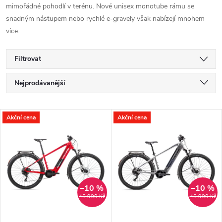
mimořádné pohodlí v terénu. Nové unisex monotube rámu se
snadným nástupem nebo rychlé e-gravely však nabízejí mnohem
více.
Filtrovat
Ř
Nejprodávanější
a
Nejlevnější
V
Akční cena
Akční cena
Nejdražší
z
ý
Abecedně
e
p
n
i
–10 %
–10 %
45 990 Kč
45 990 Kč
í
s