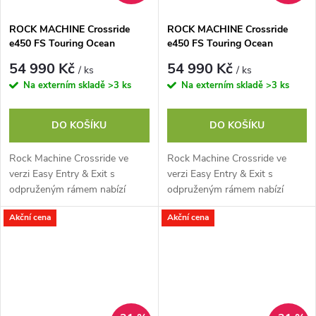
ROCK MACHINE Crossride
ROCK MACHINE Crossride
e450 FS Touring Ocean
e450 FS Touring Ocean
Grey/Black, vel. L
Grey/Black, vel. M
54 990 Kč
54 990 Kč
/ ks
/ ks
Na externím skladě
>3 ks
Na externím skladě
>3 ks
DO KOŠÍKU
DO KOŠÍKU
Rock Machine Crossride ve
Rock Machine Crossride ve
verzi Easy Entry & Exit s
verzi Easy Entry & Exit s
odpruženým rámem nabízí
odpruženým rámem nabízí
jízdní vlastnosti skutečného
jízdní vlastnosti skutečného
Akční cena
Akční cena
offroadu s pohodlím
offroadu s pohodlím
městského cruiseru. Díky...
městského cruiseru. Díky...