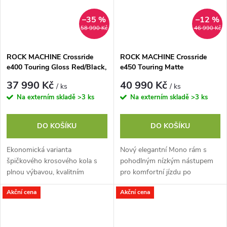
–35 %
–12 %
58 990 Kč
46 990 Kč
ROCK MACHINE Crossride
ROCK MACHINE Crossride
e400 Touring Gloss Red/Black,
e450 Touring Matte
vel. L
Black/Grey, vel. L
37 990 Kč
40 990 Kč
/ ks
/ ks
Na externím skladě
>3 ks
Na externím skladě
>3 ks
DO KOŠÍKU
DO KOŠÍKU
Ekonomická varianta
Nový elegantní Mono rám s
špičkového krosového kola s
pohodlným nízkým nástupem
plnou výbavou, kvalitním
pro komfortní jízdu po
motorem Shimano Steps
cyklostezkách a dojíždění ve
Akční cena
Akční cena
E5000 a plně integrovanou
městě se středovým pohonem
baterií s dojezdem až 150
Sport Drive, novým...
km*....