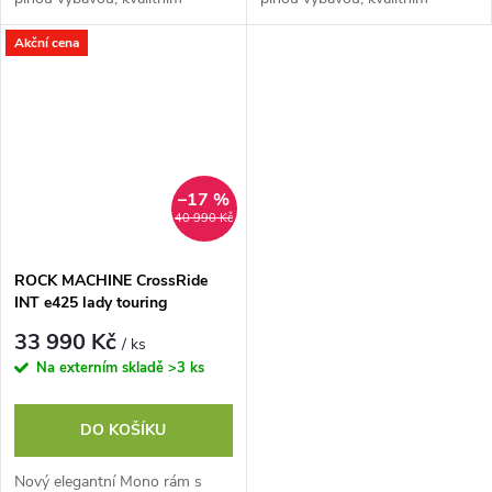
motorem Shimano Steps
motorem Shimano Steps
Akční cena
E5000 a plně integrovanou
E5000 a plně integrovanou
baterií s dojezdem až 150
baterií s dojezdem až 150
km*....
km*....
–17 %
40 990 Kč
ROCK MACHINE CrossRide
INT e425 lady touring
mentolová/bílá, vel. L
33 990 Kč
/ ks
Na externím skladě
>3 ks
DO KOŠÍKU
Nový elegantní Mono rám s