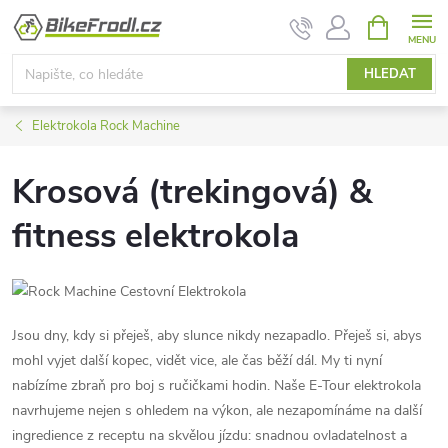
Přejít
NÁKUPNÍ
KOŠÍK
na
obsah
HLEDAT
Elektrokola Rock Machine
Krosová (trekingová) &
fitness elektrokola
Jsou dny, kdy si přeješ, aby slunce nikdy nezapadlo. Přeješ si, abys
mohl vyjet další kopec, vidět vice, ale čas běží dál. My ti nyní
nabízíme zbraň pro boj s ručičkami hodin. Naše E-Tour elektrokola
navrhujeme nejen s ohledem na výkon, ale nezapomínáme na další
ingredience z receptu na skvělou jízdu: snadnou ovladatelnost a