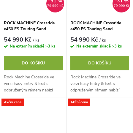
–31 %
–31 %
79 990 Kč
79 990 Kč
ROCK MACHINE Crossride
ROCK MACHINE Crossride
e450 FS Touring Sand
e450 FS Touring Sand
Grey/Black, vel. L
Grey/Black, vel. M
54 990 Kč
54 990 Kč
/ ks
/ ks
Na externím skladě
>3 ks
Na externím skladě
>3 ks
DO KOŠÍKU
DO KOŠÍKU
Rock Machine Crossride ve
Rock Machine Crossride ve
verzi Easy Entry & Exit s
verzi Easy Entry & Exit s
odpruženým rámem nabízí
odpruženým rámem nabízí
jízdní vlastnosti skutečného
jízdní vlastnosti skutečného
Akční cena
Akční cena
offroadu s pohodlím
offroadu s pohodlím
městského cruiseru. Díky...
městského cruiseru. Díky...