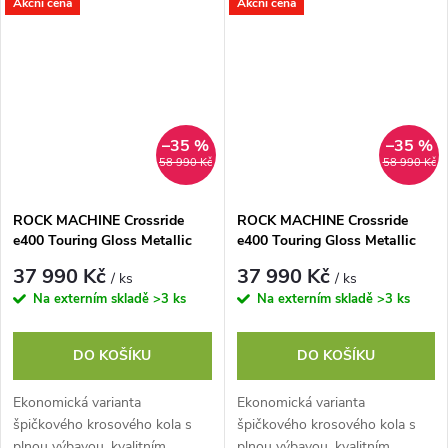
Akční cena
Akční cena
výlety na cyklostezkách nebo
výlety na cyklostezkách nebo
každodenní...
každodenní...
–35 %
–35 %
58 990 Kč
58 990 Kč
ROCK MACHINE Crossride
ROCK MACHINE Crossride
e400 Touring Gloss Metallic
e400 Touring Gloss Metallic
Navy/Silver, vel. XL
Navy/Silver, vel. L
37 990 Kč
37 990 Kč
/ ks
/ ks
Na externím skladě
>3 ks
Na externím skladě
>3 ks
DO KOŠÍKU
DO KOŠÍKU
Ekonomická varianta
Ekonomická varianta
špičkového krosového kola s
špičkového krosového kola s
plnou výbavou, kvalitním
plnou výbavou, kvalitním