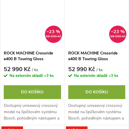
–23 %
–23 %
68 990 Kč
68 990 Kč
ROCK MACHINE Crossride
ROCK MACHINE Crossride
e400 B Touring Gloss
e400 B Touring Gloss
Black/Black/Silver, vel. M
Black/Black/Silver, vel. S
52 990 Kč
52 990 Kč
/ ks
/ ks
Na externím skladě
>3 ks
Na externím skladě
>3 ks
DO KOŠÍKU
DO KOŠÍKU
Dostupný unisexový crossový
Dostupný unisexový crossový
model na špičkovém systému
model na špičkovém systému
Bosch, pohodlným nástupem a
Bosch, pohodlným nástupem a
plnou výbavou pro dlouhé
plnou výbavou pro dlouhé