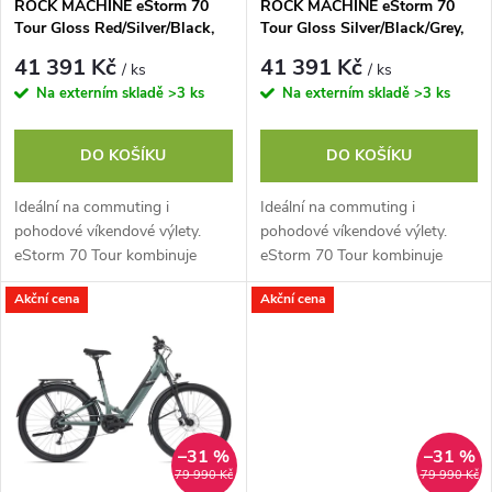
p
ROCK MACHINE eStorm 70
ROCK MACHINE eStorm 70
Tour Gloss Red/Silver/Black,
Tour Gloss Silver/Black/Grey,
p
vel. M
vel. M
r
41 391 Kč
41 391 Kč
/ ks
/ ks
r
Na externím skladě
>3 ks
Na externím skladě
>3 ks
o
o
DO KOŠÍKU
DO KOŠÍKU
d
d
Ideální na commuting i
Ideální na commuting i
u
pohodové víkendové výlety.
pohodové víkendové výlety.
u
eStorm 70 Tour kombinuje
eStorm 70 Tour kombinuje
komfortní trekingové naladění a
komfortní trekingové naladění a
k
Akční cena
Akční cena
plynulou podporu Sport Drive,
plynulou podporu Sport Drive,
k
takže kopce,...
takže kopce,...
t
t
ů
ů
–31 %
–31 %
79 990 Kč
79 990 Kč