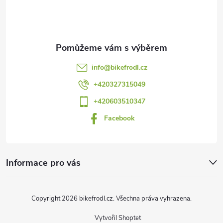
n
p
r
í
v
a
k
t
info
@
bikefrodl.cz
y
í
+420327315049
v
+420603510347
ý
Facebook
p
i
Informace pro vás
s
u
Copyright 2026
bikefrodl.cz
. Všechna práva vyhrazena.
Vytvořil Shoptet