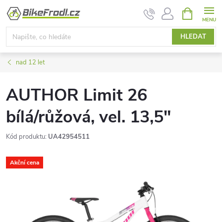
Přejít
NÁKUPNÍ
KOŠÍK
na
obsah
HLEDAT
nad 12 let
AUTHOR Limit 26
bílá/růžová, vel. 13,5"
Kód produktu:
UA42954511
Akční cena