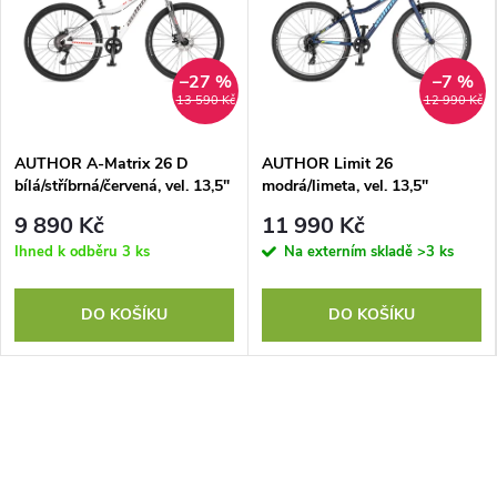
–27 %
–7 %
13 590 Kč
12 990 Kč
AUTHOR A-Matrix 26 D
AUTHOR Limit 26
bílá/stříbrná/červená, vel. 13,5"
modrá/limeta, vel. 13,5"
9 890 Kč
11 990 Kč
Ihned k odběru
3 ks
Na externím skladě
>3 ks
DO KOŠÍKU
DO KOŠÍKU