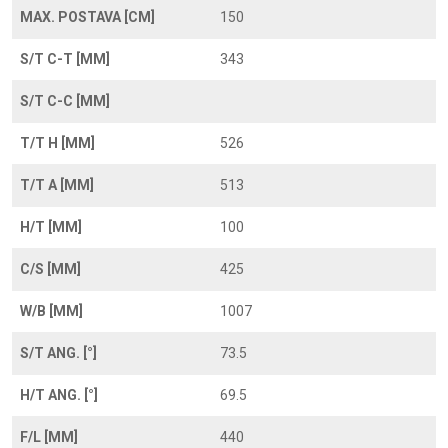
MAX. POSTAVA [CM]
150
S/T C-T [MM]
343
S/T C-C [MM]
T/T H [MM]
526
T/T A [MM]
513
H/T [MM]
100
C/S [MM]
425
W/B [MM]
1007
S/T ANG. [°]
73.5
H/T ANG. [°]
69.5
F/L [MM]
440