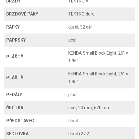
BRZDY
TEKTRO V
BRZDOVÉ PÁKY
TEKTRO dural
RÁFKY
dural, 32 děr
PAPRSKY
ocel
KENDA Small Block Eight, 26" ×
PLÁŠTĚ
1.95"
KENDA Small Block Eight, 26" ×
PLÁŠTĚ
1.95"
PEDÁLY
plast
ŘIDÍTKA
ocel, 20 mm, 620 mm
PŘEDSTAVEC
dural
SEDLOVKA
dural (27.2)