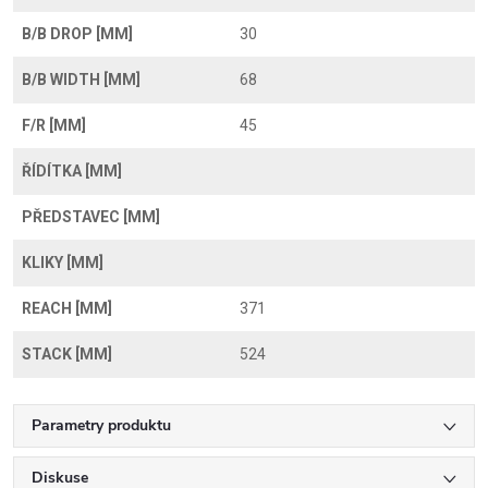
B/B DROP [MM]
30
B/B WIDTH [MM]
68
F/R [MM]
45
ŘÍDÍTKA [MM]
PŘEDSTAVEC [MM]
KLIKY [MM]
REACH [MM]
371
STACK [MM]
524
Parametry produktu
Diskuse