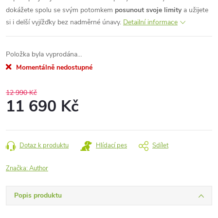
dokážete spolu se svým potomkem
posunout svoje limity
a užijete
si i delší vyjížďky bez nadměrné únavy.
Detailní informace
Položka byla vyprodána…
Momentálně nedostupné
12 990 Kč
11 690 Kč
Měrná
cena:
Dotaz k produktu
Hlídací pes
Sdílet
Značka:
Author
Popis produktu