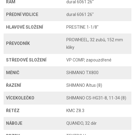
RÁM
dural 6061 26"
PŘEDNÍ VIDLICE
dural 6061 26"
HLAVOVÉ SLOŽENÍ
PRESTINE 1-1/8"
PROWHEEL, 32 zubů, 152 mm
PŘEVODNÍK
kliky
STŘEDOVÉ SLOŽENÍ
VP COMP, zapouzdřené
MĚNIČ
SHIMANO TX800
ŘAZENÍ
SHIMANO Altus (8)
VÍCEKOLEČKO
SHIMANO CS-HG31-8, 11-34 (8)
ŘETĚZ
KMC Z8.3
NÁBOJE
QUANDO, 32 děr