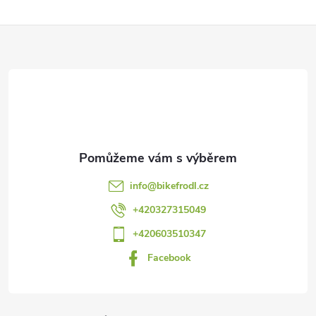
Z
á
p
a
t
info
@
bikefrodl.cz
í
+420327315049
+420603510347
Facebook