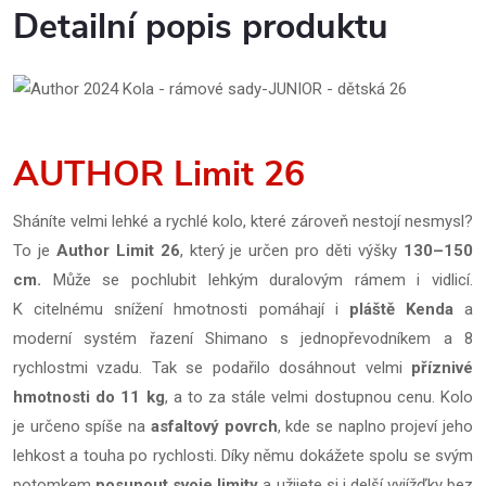
Detailní popis produktu
AUTHOR Limit 26
Sháníte velmi lehké a rychlé kolo, které zároveň nestojí nesmysl?
To je
Author Limit 26
, který je určen pro děti výšky
130–150
cm.
Může se pochlubit lehkým duralovým rámem i vidlicí.
K citelnému snížení hmotnosti pomáhají i
pláště
Kenda
a
moderní systém řazení Shimano s jednopřevodníkem a 8
rychlostmi vzadu. Tak se podařilo dosáhnout velmi
příznivé
hmotnosti do 11 kg
, a to za stále velmi dostupnou cenu. Kolo
je určeno spíše na
asfaltový povrch
, kde se naplno projeví jeho
lehkost a touha po rychlosti. Díky němu dokážete spolu se svým
potomkem
posunout svoje limity
a užijete si i delší vyjížďky bez