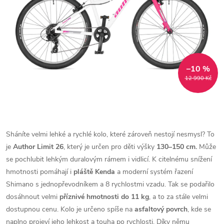
–10 %
12 990 Kč
Sháníte velmi lehké a rychlé kolo, které zároveň nestojí nesmysl? To
je
Author Limit 26
, který je určen pro děti výšky
130–150 cm.
Může
se pochlubit lehkým duralovým rámem i vidlicí. K citelnému snížení
hmotnosti pomáhají i
pláště
Kenda
a moderní systém řazení
Shimano s jednopřevodníkem a 8 rychlostmi vzadu. Tak se podařilo
dosáhnout velmi
příznivé hmotnosti do 11 kg
, a to za stále velmi
dostupnou cenu. Kolo je určeno spíše na
asfaltový povrch
, kde se
naplno projeví jeho lehkost a touha po rychlosti. Díky němu