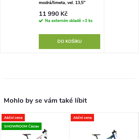
modrá/limeta, vel. 13,5"
11 990 Kč
Na externím skladě
>3 ks
DO KOŠÍKU
Akční cena
Akční cena
SHOWROOM Čáslav