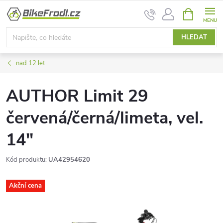
Přejít
NÁKUPNÍ
na
KOŠÍK
obsah
HLEDAT
nad 12 let
AUTHOR Limit 29
červená/černá/limeta, vel.
14"
Kód produktu:
UA42954620
Akční cena