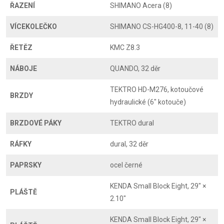
ŘAZENÍ
SHIMANO Acera (8)
VÍCEKOLEČKO
SHIMANO CS-HG400-8, 11-40 (8)
ŘETĚZ
KMC Z8.3
NÁBOJE
QUANDO, 32 děr
TEKTRO HD-M276, kotoučové
BRZDY
hydraulické (6" kotouče)
BRZDOVÉ PÁKY
TEKTRO dural
RÁFKY
dural, 32 děr
PAPRSKY
ocel černé
KENDA Small Block Eight, 29" ×
PLÁŠTĚ
2.10"
KENDA Small Block Eight, 29" ×