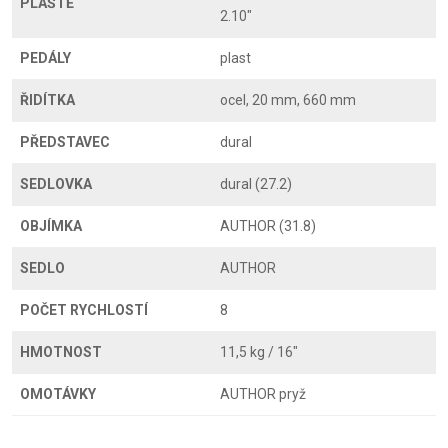
PLÁŠTĚ
2.10"
PEDÁLY
plast
ŘIDÍTKA
ocel, 20 mm, 660 mm
PŘEDSTAVEC
dural
SEDLOVKA
dural (27.2)
OBJÍMKA
AUTHOR (31.8)
SEDLO
AUTHOR
POČET RYCHLOSTÍ
8
HMOTNOST
11,5 kg / 16"
OMOTÁVKY
AUTHOR pryž