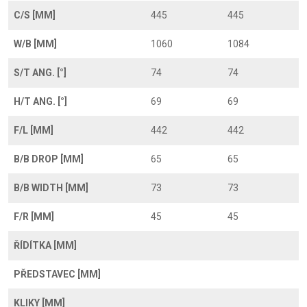
C/S [MM]
445
445
W/B [MM]
1060
1084
S/T ANG. [°]
74
74
H/T ANG. [°]
69
69
F/L [MM]
442
442
B/B DROP [MM]
65
65
B/B WIDTH [MM]
73
73
F/R [MM]
45
45
ŘÍDÍTKA [MM]
PŘEDSTAVEC [MM]
KLIKY [MM]