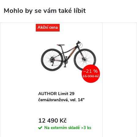
Akční cena
–21 %
15 990 Kč
AUTHOR Limit 29
černá/oranžová, vel. 14"
12 490 Kč
Na externím skladě
>3 ks