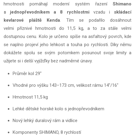
hmotnosti pomáhají moderní systém řazení
Shimano
s jednopřevodníkem a 8 rychlostmi
vzadu i
skládací
kevlarové pláště Kenda
. Tím se podařilo dosáhnout
velmi příznivé hmotnosti do 11,5 kg, a to za stále velmi
dostupnou cenu. Kolo je určeno spíše na asfaltový povrch, kde
se naplno projeví jeho lehkost a touha po rychlosti. Díky němu
dokážete spolu se svým potomkem posunout svoje limity a
užijete si i delší vyjížďky bez nadměrné únavy.
Průměr kol 29"
Vhodné pro výšku 143–173 cm, velikost rámu 14"/16"
Hmotnost 11,5 kg
Lehké dětské horské kolo s jednopřevodníkem
Nový lehký duralový rám a vidlice
Komponenty SHIMANO, 8 rychlostí