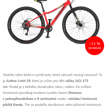
–21 %
15 990 Kč
Sháníte velmi lehké a rychlé kolo, které zároveň nestojí nesmysl? To
je
Author Limit 29
, který je určen pro děti
výšky 143–173
cm
. Model je z lehkého duralového rámu i vidlice. Ke snížení
hmotnosti pomáhají moderní systém řazení
Shimano
s jednopřevodníkem a 8 rychlostmi
vzadu i
skládací kevlarové
pláště Kenda
. Tím se podařilo dosáhnout velmi příznivé hmotnosti