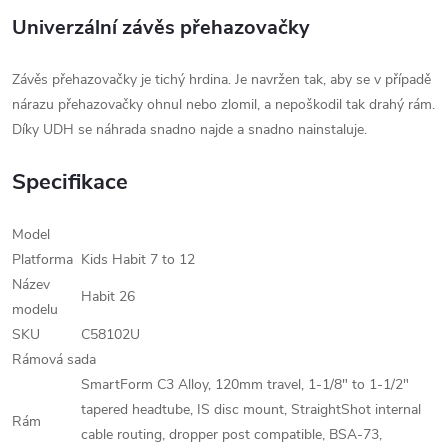
Univerzální závěs přehazovačky
Závěs přehazovačky je tichý hrdina. Je navržen tak, aby se v případě
nárazu přehazovačky ohnul nebo zlomil, a nepoškodil tak drahý rám.
Díky UDH se náhrada snadno najde a snadno nainstaluje.
Specifikace
Model
Platforma
Kids Habit 7 to 12
Název
Habit 26
modelu
SKU
C58102U
Rámová sada
SmartForm C3 Alloy, 120mm travel, 1-1/8" to 1-1/2"
tapered headtube, IS disc mount, StraightShot internal
Rám
cable routing, dropper post compatible, BSA-73,