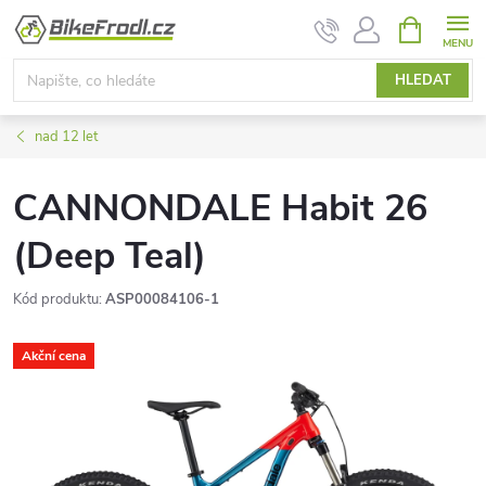
Přejít
NÁKUPNÍ
KOŠÍK
na
obsah
HLEDAT
nad 12 let
CANNONDALE Habit 26
(Deep Teal)
Kód produktu:
ASP00084106-1
Akční cena