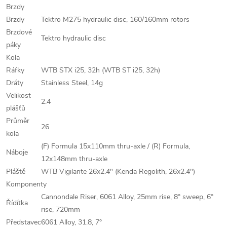
Brzdy
Brzdy
Tektro M275 hydraulic disc, 160/160mm rotors
Brzdové
Tektro hydraulic disc
páky
Kola
Ráfky
WTB STX i25, 32h (WTB ST i25, 32h)
Dráty
Stainless Steel, 14g
Velikost
2.4
plášťů
Průměr
26
kola
(F) Formula 15x110mm thru-axle / (R) Formula,
Náboje
12x148mm thru-axle
Pláště
WTB Vigilante 26x2.4" (Kenda Regolith, 26x2.4")
Komponenty
Cannondale Riser, 6061 Alloy, 25mm rise, 8° sweep, 6°
Řídítka
rise, 720mm
Představec
6061 Alloy, 31.8, 7°