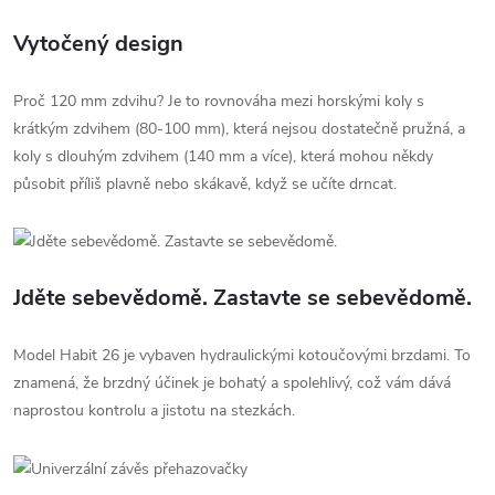
Vytočený design
Proč 120 mm zdvihu? Je to rovnováha mezi horskými koly s
krátkým zdvihem (80-100 mm), která nejsou dostatečně pružná, a
koly s dlouhým zdvihem (140 mm a více), která mohou někdy
působit příliš plavně nebo skákavě, když se učíte drncat.
Jděte sebevědomě. Zastavte se sebevědomě.
Model Habit 26 je vybaven hydraulickými kotoučovými brzdami. To
znamená, že brzdný účinek je bohatý a spolehlivý, což vám dává
naprostou kontrolu a jistotu na stezkách.