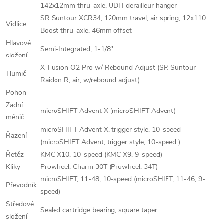
142x12mm thru-axle, UDH derailleur hanger
SR Suntour XCR34, 120mm travel, air spring, 12x110
Vidlice
Boost thru-axle, 46mm offset
Hlavové
Semi-Integrated, 1-1/8"
složení
X-Fusion O2 Pro w/ Rebound Adjust (SR Suntour
Tlumič
Raidon R, air, w/rebound adjust)
Pohon
Zadní
microSHIFT Advent X (microSHIFT Advent)
měnič
microSHIFT Advent X, trigger style, 10-speed
Řazení
(microSHIFT Advent, trigger style, 10-speed )
Řetěz
KMC X10, 10-speed (KMC X9, 9-speed)
Kliky
Prowheel, Charm 30T (Prowheel, 34T)
microSHIFT, 11-48, 10-speed (microSHIFT, 11-46, 9-
Převodník
speed)
Středové
Sealed cartridge bearing, square taper
složení