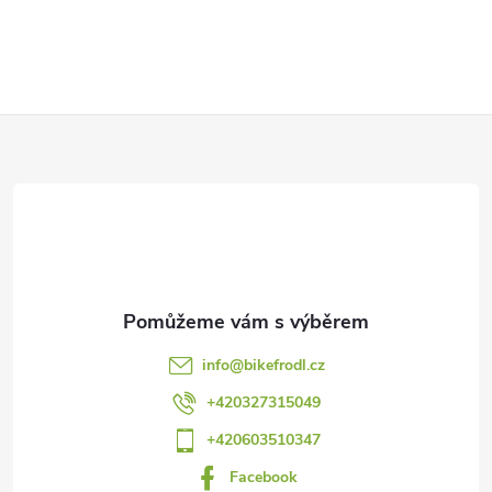
Z
á
p
a
t
info
@
bikefrodl.cz
í
+420327315049
+420603510347
Facebook