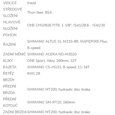
VIDLICE
travel
STŘEDOVÉ
Thun Ibex, BSA
SLOŽENÍ
HLAVOVÉ
ONE CHS0926 FIT8, 1-1/8", IS41/28.6 - IS41/30
SLOŽENÍ
POHON
SHIMANO ALTUS SL-M315-8R, RAPIDFIRE Plus,
ŘAZENÍ
8-speed
ZADNÍ MĚNIČ
SHIMANO ACERA RD-M3020
KLIKY
ONE Sport, Alloy, 160mm, 32T
KAZETA
SHIMANO CS-HG31, 8-speed, 11-34T
ŘETĚZ
KMC Z8
BRZDY
PŘEDNÍ
SHIMANO MT200, hydraulic disc brake
BRZDA
PŘEDNÍ
SHIMANO SM-RT10, 160mm
KOTOUČ
ZADNÍ BRZDA
SHIMANO MT200, hydraulic disc brake