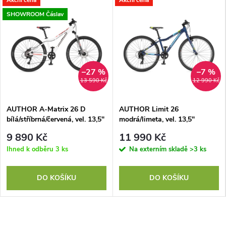
SHOWROOM Čáslav
–27 %
–7 %
13 590 Kč
12 990 Kč
AUTHOR A-Matrix 26 D
AUTHOR Limit 26
bílá/stříbrná/červená, vel. 13,5"
modrá/limeta, vel. 13,5"
9 890 Kč
11 990 Kč
Ihned k odběru
3 ks
Na externím skladě
>3 ks
DO KOŠÍKU
DO KOŠÍKU