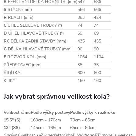
B
EFEKTIVNÍ DÉLKA HORNÍ TR. (mm)
547
586
S
STACK (mm)
566
566
R
REACH (mm)
383
424
C
ÚHEL SEDLOVÉ TRUBKY (°)
74
74
D
ÚHEL HLAVOVÉ TRUBKY (°)
69
69
RC
DÉLKA ZADNÍ STAVBY (mm)
435
435
G
DÉLKA HLAVOVÉ TRUBKY (mm)
90
90
F
ROZVOR KOL (mm)
1064
1104
PŘEDSTAVEC (mm)
35
35
ŘIDÍTKA
600
600
KLIKY
160
160
Jak vybrat správnou velikost kola?
Velikost rámu
Podle výšky postavy
Podle výšky k rozkroku
15.5" (S)
160cm - 170cm
70cm - 85cm
13" (XS)
145cm - 165cm
65cm - 80cm
Správná velikost, klíč k perfektní jízdě. Nejvhodnější model a velikost