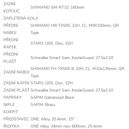
ZADNÍ
SHIMANO SM-RT10, 160mm
KOTOUČ
ZAPLETENÁ KOLA
PŘEDNÍ
SHIMANO HB-TX505, 32H, CL, M9X100mm, QR
NÁBOJ
Type
PŘEDNÍ
STARS J20S, Disc, 32H
RÁFEK
PŘEDNÍ
Schwalbe Smart Sam, KevlarGuard, 27.5x2.10
PLÁŠŤ
SHIMANO FH-TX505-8, 32H, CL, M10x135mm, QR
ZADNÍ NÁBOJ
Type
ZADNÍ RÁFEK
STARS J20S, Disc, 32H
ZADNÍ PLÁŠŤ
Schwalbe Smart Sam, KevlarGuard, 27.5x2.10
PAPRSKY
SAPIM Galvanized Black
NIPLE
SAPIM, Brass
KOKPIT
PŘEDSTAVEC
ONE, Alloy, 25.4mm, 15°
ŘIDÍTKA
ONE Alloy, 34mm rise, 600mm, 25.4mm