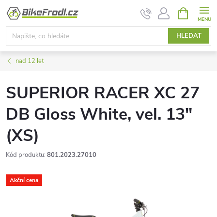
Přejít
NÁKUPNÍ
KOŠÍK
na
obsah
HLEDAT
nad 12 let
SUPERIOR RACER XC 27
DB Gloss White, vel. 13"
(XS)
Kód produktu:
801.2023.27010
Akční cena