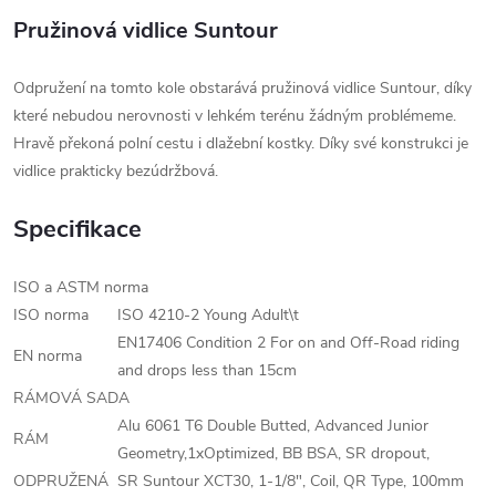
Pružinová vidlice Suntour
Odpružení na tomto kole obstarává pružinová vidlice Suntour, díky
které nebudou nerovnosti v lehkém terénu žádným problémeme.
Hravě překoná polní cestu i dlažební kostky. Díky své konstrukci je
vidlice prakticky bezúdržbová.
Specifikace
ISO a ASTM norma
ISO norma
ISO 4210-2 Young Adult\t
EN17406 Condition 2 For on and Off-Road riding
EN norma
and drops less than 15cm
RÁMOVÁ SADA
Alu 6061 T6 Double Butted, Advanced Junior
RÁM
Geometry,1xOptimized, BB BSA, SR dropout,
ODPRUŽENÁ
SR Suntour XCT30, 1-1/8", Coil, QR Type, 100mm