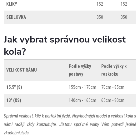
KLIKY
152
152
SEDLOVKA
350
350
Jak vybrat správnou velikost
kola?
Podle výšky
Podle výšky k
VELIKOST RÁMU
postavy
rozkroku
15,5" (S)
155cm - 170cm
70cm - 85cm
13" (XS)
140cm - 165cm
65cm - 80cm
Správná velikost, klíč k perfektní jízdě. Nejvhodnější model a velikost kola s
námi raději vždy konzultujte. Jistotu správné volby Vám potvrdí jedině
zkušební jízda.