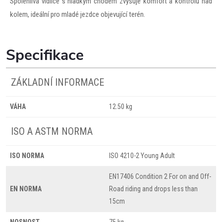
Spolehlivá vidlice s hladkým chodem zvyšuje komfort a kontrolu nad
kolem, ideální pro mladé jezdce objevující terén.
Specifikace
ZÁKLADNÍ INFORMACE
VÁHA
12.50 kg
ISO A ASTM NORMA
ISO NORMA
ISO 4210-2 Young Adult
EN17406 Condition 2 For on and Off-
EN NORMA
Road riding and drops less than
15cm
NOSNOST
75 kg