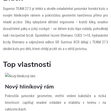
Superior TEAM 27.3 je lehké a skvěle ovladatelné juniorské horské kolo s
novým hliníkovým rámem a pokročilou geometrií navrženou přímo pro
mladé jezdce. Díky vylepšené dětské ergonomii – kratší kliky, snadno
dosažitelné páky a úzký cockpit – se dětem kolo lépe ovládá, pohodlněji
řadí i bezpečně brzdí. Spolehlivé řazení Shimano CUES 1×10, hydraulické
brzdy Shimano a odpružená vidlice SR Suntour XCR dělají z TEAM 27.3
ideální kolo pro děti, které chtějí jezdit víc a s větší jistotou.
Top vlastnosti
Nový hliníkový rám
Pokročilá juniorské geometrie, vnitřní vedení kabeláže a nízká
hmotnost zajišťují snadné ovládání a stabilitu v terénu i na
cyklostezkách.