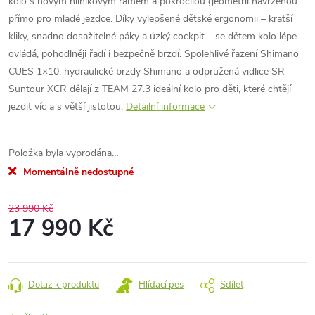
kolo s novým hliníkovým rámem a pokročilou geometrií navrženou
přímo pro mladé jezdce. Díky vylepšené dětské ergonomii – kratší
kliky, snadno dosažitelné páky a úzký cockpit – se dětem kolo lépe
ovládá, pohodlněji řadí i bezpečně brzdí. Spolehlivé řazení Shimano
CUES 1×10, hydraulické brzdy Shimano a odpružená vidlice SR
Suntour XCR dělají z TEAM 27.3 ideální kolo pro děti, které chtějí
jezdit víc a s větší jistotou.
Detailní informace
Položka byla vyprodána…
Momentálně nedostupné
23 990 Kč
17 990 Kč
Měrná
cena:
Dotaz k produktu
Hlídací pes
Sdílet