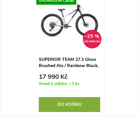
SHOWROOM Čáslav
–25 %
23 990 Kč
SUPERIOR TEAM 27.3 Gloss
Brushed Alu / Rainbow Black,
vel. 15,5" (S)
17 990 Kč
Ihned k odběru
>3 ks
DO KOŠÍKU