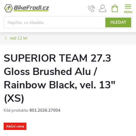
Přejít
NÁKUPNÍ
KOŠÍK
na
obsah
HLEDAT
nad 12 let
SUPERIOR TEAM 27.3
Gloss Brushed Alu /
Rainbow Black, vel. 13"
(XS)
Kód produktu:
801.2026.27004
Akční cena