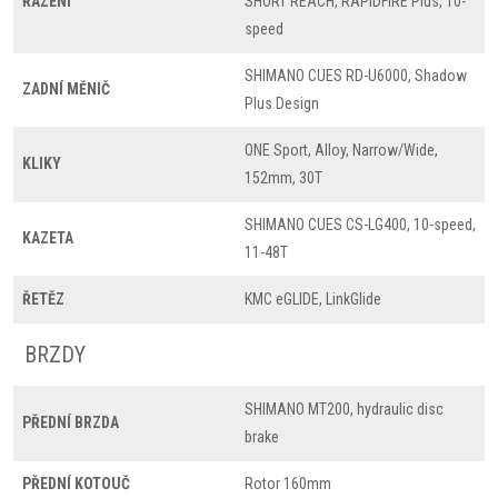
ŘAZENÍ
SHORT REACH, RAPIDFIRE Plus, 10-
speed
SHIMANO CUES RD-U6000, Shadow
ZADNÍ MĚNIČ
Plus Design
ONE Sport, Alloy, Narrow/Wide,
KLIKY
152mm, 30T
SHIMANO CUES CS-LG400, 10-speed,
KAZETA
11-48T
ŘETĚZ
KMC eGLIDE, LinkGlide
BRZDY
SHIMANO MT200, hydraulic disc
PŘEDNÍ BRZDA
brake
PŘEDNÍ KOTOUČ
Rotor 160mm