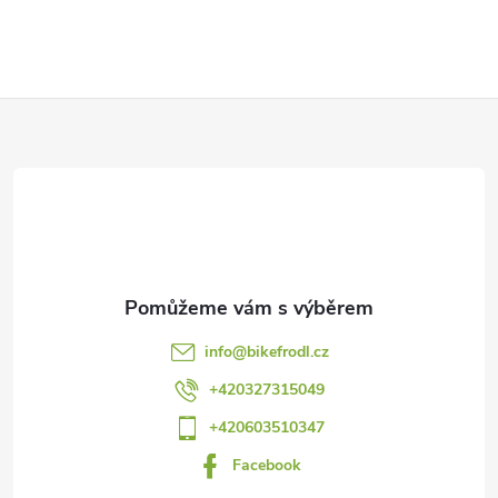
Z
á
p
a
t
info
@
bikefrodl.cz
í
+420327315049
+420603510347
Facebook