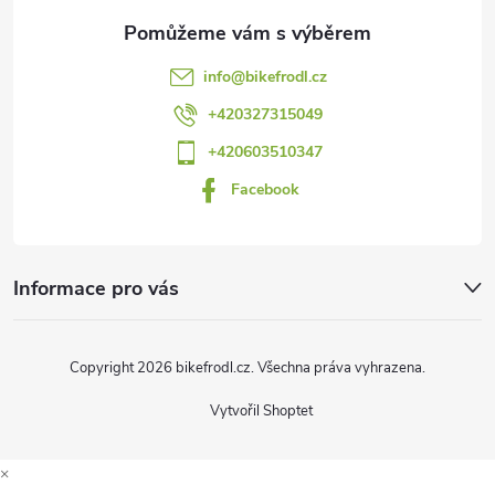
a
t
info
@
bikefrodl.cz
í
+420327315049
+420603510347
Facebook
Informace pro vás
Copyright 2026
bikefrodl.cz
. Všechna práva vyhrazena.
Vytvořil Shoptet
×