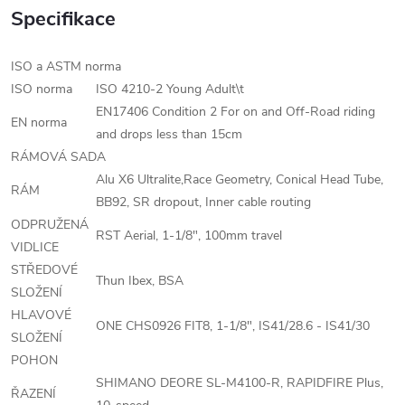
Specifikace
ISO a ASTM norma
ISO norma
ISO 4210-2 Young Adult\t
EN17406 Condition 2 For on and Off-Road riding
EN norma
and drops less than 15cm
RÁMOVÁ SADA
Alu X6 Ultralite,Race Geometry, Conical Head Tube,
RÁM
BB92, SR dropout, Inner cable routing
ODPRUŽENÁ
RST Aerial, 1-1/8", 100mm travel
VIDLICE
STŘEDOVÉ
Thun Ibex, BSA
SLOŽENÍ
HLAVOVÉ
ONE CHS0926 FIT8, 1-1/8", IS41/28.6 - IS41/30
SLOŽENÍ
POHON
SHIMANO DEORE SL-M4100-R, RAPIDFIRE Plus,
ŘAZENÍ