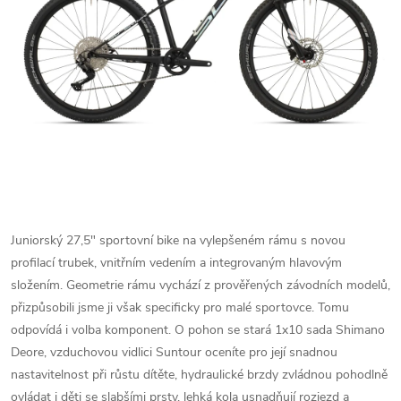
Juniorský 27,5" sportovní bike na vylepšeném rámu s novou
profilací trubek, vnitřním vedením a integrovaným hlavovým
složením. Geometrie rámu vychází z prověřených závodních modelů,
přizpůsobili jsme ji však specificky pro malé sportovce. Tomu
odpovídá i volba komponent. O pohon se stará 1x10 sada Shimano
Deore, vzduchovou vidlici Suntour oceníte pro její snadnou
nastavitelnost při růstu dítěte, hydraulické brzdy zvládnou pohodlně
ovládat i děti se slabšími prsty, lehká kola usnadňují rozjezd a