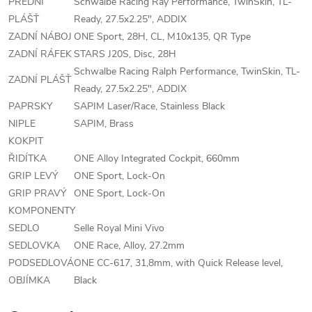
PŘEDNÍ
Schwalbe Racing Ray Performance, TwinSkin, TL-
PLÁŠŤ
Ready, 27.5x2.25", ADDIX
ZADNÍ NÁBOJ
ONE Sport, 28H, CL, M10x135, QR Type
ZADNÍ RÁFEK
STARS J20S, Disc, 28H
Schwalbe Racing Ralph Performance, TwinSkin, TL-
ZADNÍ PLÁŠŤ
Ready, 27.5x2.25", ADDIX
PAPRSKY
SAPIM Laser/Race, Stainless Black
NIPLE
SAPIM, Brass
KOKPIT
ŘIDÍTKA
ONE Alloy Integrated Cockpit, 660mm
GRIP LEVÝ
ONE Sport, Lock-On
GRIP PRAVÝ
ONE Sport, Lock-On
KOMPONENTY
SEDLO
Selle Royal Mini Vivo
SEDLOVKA
ONE Race, Alloy, 27.2mm
PODSEDLOVÁ
ONE CC-617, 31,8mm, with Quick Release level,
OBJÍMKA
Black