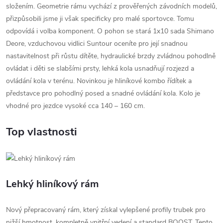
složením. Geometrie rámu vychází z prověřených závodních modelů,
přizpůsobili jsme ji však specificky pro malé sportovce. Tomu
odpovídá i volba komponent. O pohon se stará 1x10 sada Shimano
Deore, vzduchovou vidlici Suntour oceníte pro její snadnou
nastavitelnost při růstu dítěte, hydraulické brzdy zvládnou pohodlně
ovládat i děti se slabšími prsty, lehká kola usnadňují rozjezd a
ovládání kola v terénu. Novinkou je hliníkové kombo řídítek a
představce pro pohodlný posed a snadné ovládání kola. Kolo je
vhodné pro jezdce vysoké cca 140 – 160 cm.
Top vlastnosti
Lehký hliníkový rám
Nový přepracovaný rám, který získal vylepšené profily trubek pro
nižší hmotnost, kompletně vnitřní vedení a standard BOOST. Tento