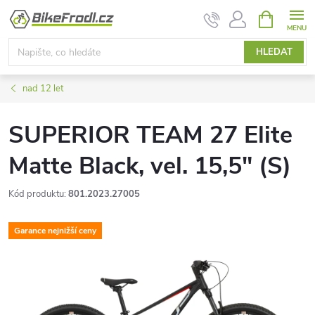
Přejít
NÁKUPNÍ
KOŠÍK
na
obsah
HLEDAT
nad 12 let
SUPERIOR TEAM 27 Elite
Matte Black, vel. 15,5" (S)
Kód produktu:
801.2023.27005
Garance nejnižší ceny