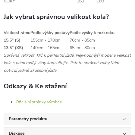
KLIKY
160
160
Jak vybrat správnou velikost kola?
Velikost rámu
Podle výšky postavy
Podle výšky k rozkroku
15.5" (S)
155cm - 170cm
70cm - 85cm
13.5" (XS)
140cm - 165cm
65cm - 80cm
Správná velikost, klíč k perfektní jízdě. Nejvhodnější model a velikost
kola s námi raději vždy konzultujte. Jistotu správné volby Vám
potvrdí jedině zkušební jízda.
Odkazy & Ke stažení
Oficiální stránky výrobce
Parametry produktu
Diskuse