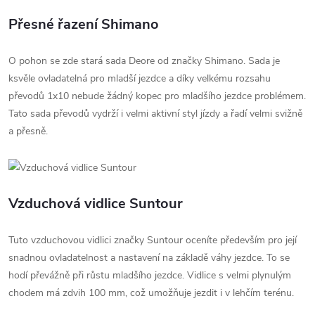
Přesné řazení Shimano
O pohon se zde stará sada Deore od značky Shimano. Sada je
ksvěle ovladatelná pro mladší jezdce a díky velkému rozsahu
převodů 1x10 nebude žádný kopec pro mladšího jezdce problémem.
Tato sada převodů vydrží i velmi aktivní styl jízdy a řadí velmi svižně
a přesně.
Vzduchová vidlice Suntour
Tuto vzduchovou vidlici značky Suntour oceníte především pro její
snadnou ovladatelnost a nastavení na základě váhy jezdce. To se
hodí převážně při růstu mladšího jezdce. Vidlice s velmi plynulým
chodem má zdvih 100 mm, což umožňuje jezdit i v lehčím terénu.