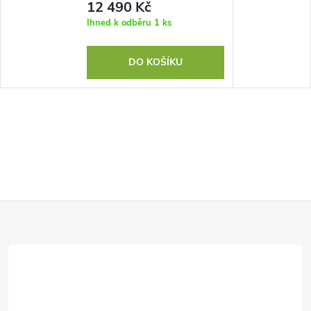
12 490 Kč
Ihned k odběru
1 ks
DO KOŠÍKU
Z
á
p