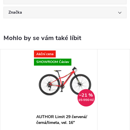
Značka
Akční cena
SHOWROOM Čáslav
–21 %
15 990 Kč
AUTHOR Limit 29 červená/
černá/limeta, vel. 16"