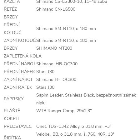
KAZETA
Shimano CS-LG300-10, 11–48 zubů
ŘETĚZ
Shimano CN-LG500
BRZDY
PŘEDNÍ
Shimano SM-RT10, o 180 mm
KOTOUČ
ZADNÍ KOTOUČ
Shimano SM-RT10, o 180 mm
BRZDY
SHIMANO MT200
ZAPLETENÁ KOLA
PŘEDNÍ NÁBOJ
Shimano, HB-QC300
PŘEDNÍ RÁFEK
Stars J30
ZADNÍ NÁBOJ
Shimano FH-QC300
ZADNÍ RÁFEK
Stars J30
Sapim Leader, Stainless Black, bezpečnostní zámek
PAPRSKY
niplu
PLÁŠTĚ
WTB Ranger Comp, 29×2,3"
KOKPIT
PŘEDSTAVEC
One1 TDS-C342 Alloy, o 31,8 mm, +3°
Velobel, BB, o 31,8 mm, š. 760, 40R, 13°
ŘIDÍTKA