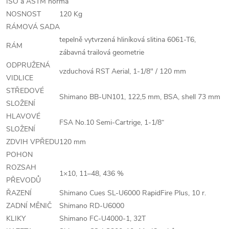
ISO a ASTM norma
NOSNOST
120 Kg
RÁMOVÁ SADA
tepelně vytvrzená hliníková slitina 6061-T6,
RÁM
zábavná trailová geometrie
ODPRUŽENÁ
vzduchová RST Aerial, 1-1/8" / 120 mm
VIDLICE
STŘEDOVÉ
Shimano BB-UN101, 122,5 mm, BSA, shell 73 mm
SLOŽENÍ
HLAVOVÉ
FSA No.10 Semi-Cartrige, 1-1/8“
SLOŽENÍ
ZDVIH VPŘEDU
120 mm
POHON
ROZSAH
1×10, 11–48, 436 %
PŘEVODŮ
ŘAZENÍ
Shimano Cues SL-U6000 RapidFire Plus, 10 r.
ZADNÍ MĚNIČ
Shimano RD-U6000
KLIKY
Shimano FC-U4000-1, 32T