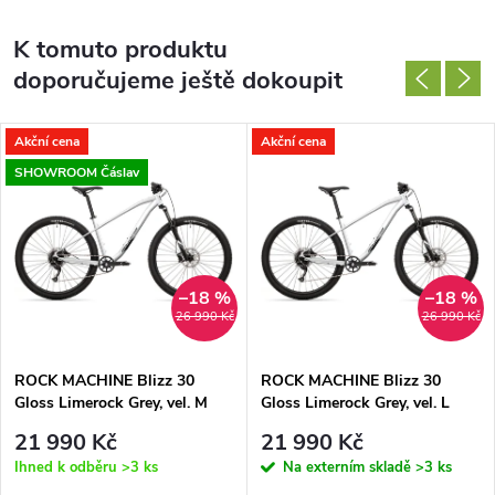
K tomuto produktu
doporučujeme ještě dokoupit
Akční cena
Akční cena
SHOWROOM Čáslav
–18 %
–18 %
26 990 Kč
26 990 Kč
ROCK MACHINE Blizz 30
ROCK MACHINE Blizz 30
Gloss Limerock Grey, vel. M
Gloss Limerock Grey, vel. L
21 990 Kč
21 990 Kč
Ihned k odběru
>3 ks
Na externím skladě
>3 ks