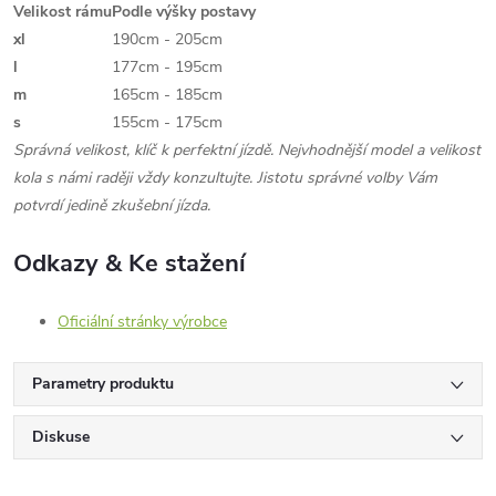
Velikost rámu
Podle výšky postavy
xl
190cm - 205cm
l
177cm - 195cm
m
165cm - 185cm
s
155cm - 175cm
Správná velikost, klíč k perfektní jízdě. Nejvhodnější model a velikost
kola s námi raději vždy konzultujte. Jistotu správné volby Vám
potvrdí jedině zkušební jízda.
Odkazy & Ke stažení
Oficiální stránky výrobce
Parametry produktu
Diskuse