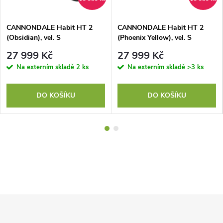
CANNONDALE Habit HT 2
CANNONDALE Habit HT 2
(Obsidian), vel. S
(Phoenix Yellow), vel. S
27 999 Kč
27 999 Kč
Na externím skladě
2 ks
Na externím skladě
>3 ks
DO KOŠÍKU
DO KOŠÍKU
Z