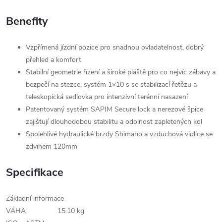
Benefity
Vzpřímená jízdní pozice pro snadnou ovladatelnost, dobrý
přehled a komfort
Stabilní geometrie řízení a široké pláště pro co nejvíc zábavy a
bezpečí na stezce, systém 1×10 s se stabilizací řetězu a
teleskopická sedlovka pro intenzivní terénní nasazení
Patentovaný systém SAPIM Secure lock a nerezové špice
zajišťují dlouhodobou stabilitu a odolnost zapletených kol
Spolehlivé hydraulické brzdy Shimano a vzduchová vidlice se
zdvihem 120mm
Specifikace
Základní informace
VÁHA
15.10 kg