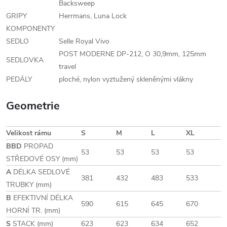
Backsweep
GRIPY
Herrmans, Luna Lock
KOMPONENTY
SEDLO
Selle Royal Vivo
POST MODERNE DP-212, O 30,9mm, 125mm
SEDLOVKA
travel
PEDÁLY
ploché, nylon vyztužený skleněnými vlákny
Geometrie
Velikost rámu
S
M
L
XL
BBD
PROPAD
53
53
53
53
STŘEDOVÉ OSY (mm)
A
DÉLKA SEDLOVÉ
381
432
483
533
TRUBKY (mm)
B
EFEKTIVNÍ DÉLKA
590
615
645
670
HORNÍ TR. (mm)
S
STACK (mm)
623
623
634
652