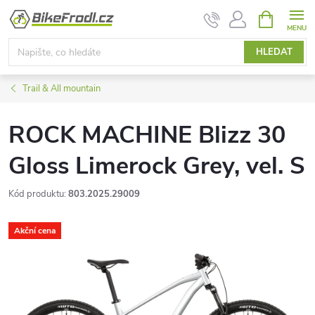
Přejít
NÁKUPNÍ
KOŠÍK
na
obsah
HLEDAT
Trail & All mountain
ROCK MACHINE Blizz 30
Gloss Limerock Grey, vel. S
Kód produktu:
803.2025.29009
Akční cena