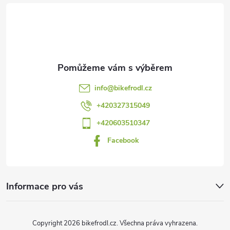
á
p
a
t
info
@
bikefrodl.cz
í
+420327315049
+420603510347
Facebook
Informace pro vás
Copyright 2026
bikefrodl.cz
. Všechna práva vyhrazena.