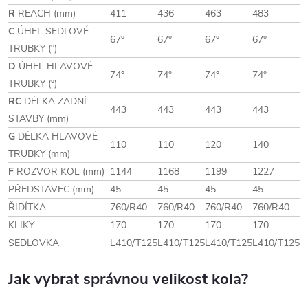
R
REACH (mm)
411
436
463
483
C
ÚHEL SEDLOVÉ
67°
67°
67°
67°
TRUBKY (°)
D
ÚHEL HLAVOVÉ
74°
74°
74°
74°
TRUBKY (°)
RC
DÉLKA ZADNÍ
443
443
443
443
STAVBY (mm)
G
DÉLKA HLAVOVÉ
110
110
120
140
TRUBKY (mm)
F
ROZVOR KOL (mm)
1144
1168
1199
1227
PŘEDSTAVEC (mm)
45
45
45
45
ŘIDÍTKA
760/R40
760/R40
760/R40
760/R40
KLIKY
170
170
170
170
SEDLOVKA
L410/T125
L410/T125
L410/T125
L410/T125
Jak vybrat správnou velikost kola?