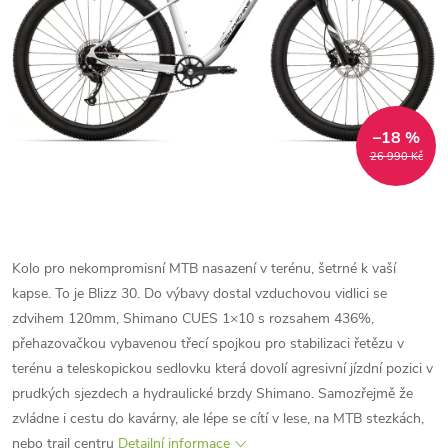
–18 %
26 990 Kč
Kolo pro nekompromisní MTB nasazení v terénu, šetrné k vaší
kapse. To je Blizz 30. Do výbavy dostal vzduchovou vidlici se
zdvihem 120mm, Shimano CUES 1×10 s rozsahem 436%,
přehazovačkou vybavenou třecí spojkou pro stabilizaci řetězu v
terénu a teleskopickou sedlovku která dovolí agresivní jízdní pozici v
prudkých sjezdech a hydraulické brzdy Shimano. Samozřejmě že
zvládne i cestu do kavárny, ale lépe se cítí v lese, na MTB stezkách,
nebo trail centru
Detailní informace