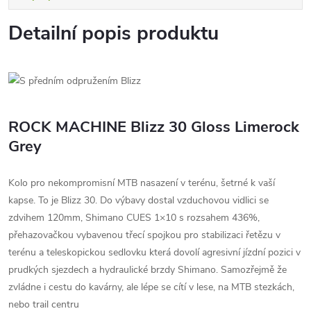
Detailní popis produktu
ROCK MACHINE Blizz 30 Gloss Limerock
Grey
Kolo pro nekompromisní MTB nasazení v terénu, šetrné k vaší
kapse. To je Blizz 30. Do výbavy dostal vzduchovou vidlici se
zdvihem 120mm, Shimano CUES 1×10 s rozsahem 436%,
přehazovačkou vybavenou třecí spojkou pro stabilizaci řetězu v
terénu a teleskopickou sedlovku která dovolí agresivní jízdní pozici v
prudkých sjezdech a hydraulické brzdy Shimano. Samozřejmě že
zvládne i cestu do kavárny, ale lépe se cítí v lese, na MTB stezkách,
nebo trail centru