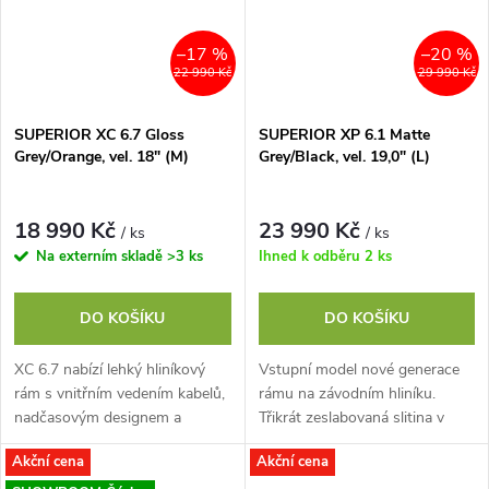
–17 %
–20 %
22 990 Kč
29 990 Kč
SUPERIOR XC 6.7 Gloss
SUPERIOR XP 6.1 Matte
Grey/Orange, vel. 18" (M)
Grey/Black, vel. 19,0" (L)
18 990 Kč
23 990 Kč
/ ks
/ ks
Na externím skladě
>3 ks
Ihned k odběru
2 ks
DO KOŠÍKU
DO KOŠÍKU
XC 6.7 nabízí lehký hliníkový
Vstupní model nové generace
rám s vnitřním vedením kabelů,
rámu na závodním hliníku.
nadčasovým designem a
Třikrát zeslabovaná slitina v
geometrií vhodnou pro
kombinaci s technologií
Akční cena
Akční cena
celodenní vyjížďky. Pohon
hydroformingu nám dovolila