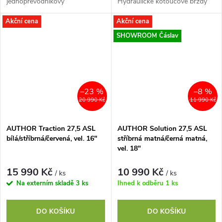
jednopřevodníkový
Hydraulické kotoučové brzdy
model Author Context ASL.
TEKTRO. Skladací pláště
Akční cena
Akční cena
Nabízí všechny
VITTORIA BARZO 27.5"x2.25".
výhody 12rychlostního řadicího
SHOWROOM Čáslav
systému v kompletní...
–23 %
–8 %
20 990 Kč
11 990 Kč
AUTHOR Traction 27,5 ASL
AUTHOR Solution 27,5 ASL
bílá/stříbrná/červená, vel. 16"
stříbrná matná/černá matná,
vel. 18"
15 990 Kč
10 990 Kč
/ ks
/ ks
Na externím skladě
3 ks
Ihned k odběru
1 ks
DO KOŠÍKU
DO KOŠÍKU