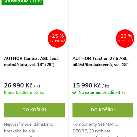
zajišťuje spolehlivá...
postavit...
SHOWROOM Čáslav
–25 %
–23 %
35 990 Kč
20 990 Kč
AUTHOR Context ASL šedá-
AUTHOR Traction 27,5 ASL
matná/zlatá, vel. 18" (29")
bílá/stříbrná/červená, vel. 18"
26 990 Kč
15 990 Kč
/ ks
/ ks
Ihned k odběru
>3 ks
Na externím skladě
>3 ks
DO KOŠÍKU
DO KOŠÍKU
Nejvyšší model dámského
Komponenty SHIMANO
horského kola je
DEORE, 20 rychlostí.