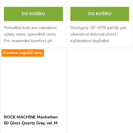
DO KOŠÍKU
DO KOŠÍKU
Pohodlné kolo pro celodenní
Dostupný 29“ MTB parťák pro
výlety mimo zpevněné cesty.
víkendová dobrodružství i
Pro maximální komfort při
každodenní dojíždění.
zachování sportovního
Ergonomie zaměřená na
Garance nejnižší ceny
charakteru kola osazujeme
pohodlí a jízdní vlastnosti
každou velikost...
nabízejí snadné zatáčení...
ROCK MACHINE Manhattan
60 Gloss Quartz Grey, vel. M