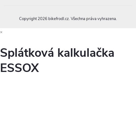
i
s
Copyright 2026
bikefrodl.cz
. Všechna práva vyhrazena.
u
×
Splátková kalkulačka
ESSOX