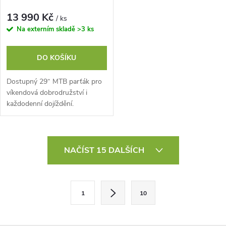
13 990 Kč
/ ks
Na externím skladě
>3 ks
DO KOŠÍKU
Dostupný 29“ MTB parťák pro
víkendová dobrodružství i
každodenní dojíždění.
Ergonomie zaměřená na
pohodlí a jízdní vlastnosti
nabízejí snadné zatáčení...
O
NAČÍST 15 DALŠÍCH
v
l
S
1
10
t
á
r