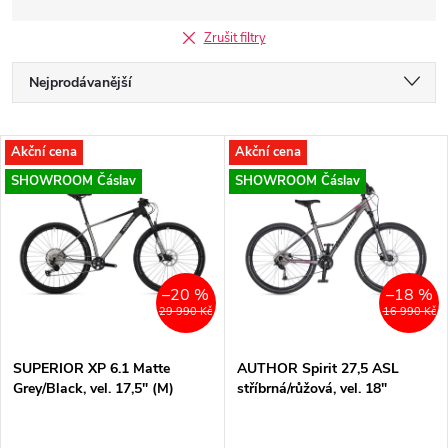
Zrušit filtry
Ř
Nejprodávanější
a
Nejlevnější
V
Akční cena
Akční cena
Nejdražší
z
SHOWROOM Čáslav
SHOWROOM Čáslav
ý
Abecedně
e
p
n
i
–20 %
–18 %
29 990 Kč
16 990 Kč
í
s
p
SUPERIOR XP 6.1 Matte
AUTHOR Spirit 27,5 ASL
Grey/Black, vel. 17,5" (M)
stříbrná/růžová, vel. 18"
p
r