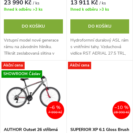
r
23 990 Kč
13 911 Kč
/ ks
/ ks
o
Ihned k odběru
>3 ks
Ihned k odběru
>3 ks
o
d
DO KOŠÍKU
DO KOŠÍKU
d
u
Vstupní model nové generace
Hydroformní duralový ASL rám
u
rámu na závodním hliníku.
s vnitřními tahy. Vzduchová
k
Třikrát zeslabovaná slitina v
vidlice RST AERIAL 27.5 TRL,
k
kombinaci s technologií
100mm zdvih, dálkové
Akční cena
Akční cena
t
hydroformingu nám dovolila
zamykání. Komponenty
t
postavit...
SHIMANO ALIVIO, 18...
SHOWROOM Čáslav
ů
ů
–6 %
–10 %
7 990 Kč
28 990 Kč
AUTHOR Outset 26 stříbrná
SUPERIOR XP 6.1 Gloss Brush