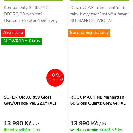
Komponenty SHIMANO
Duralový ASL rám s vnitřními
DEORE, 20 rychlostí.
tahy. Nový zadní měnič a řazení
Hydraulické kotoučové brzdy
SHIMANO ALIVIO, 27
TEKTRO. Skladací pláště
rychlostí. Hydraulické
Akční cena
Garance nejnižší ceny
VITTORIA BARZO 27.5"x2.25".
kotoučové brzdy TEKTRO.
SHOWROOM Čáslav
–8 %
15 290 Kč
SUPERIOR XC 859 Gloss
ROCK MACHINE Manhattan
Grey/Orange, vel. 22,0" (XL)
60 Gloss Quartz Grey, vel. XL
13 990 Kč
13 990 Kč
/ ks
/ ks
Ihned k odběru
1 ks
Na externím skladě
>3 ks