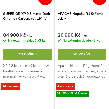
SUPERIOR XP 9.8 Matte Dark
APACHE Hupahu R1 Stříbrná,
Chrome / Carbon, vel. 19" (L)
vel. M
84 900 Kč
20 990 Kč
/ ks
/ ks
Na externím skladě
>3 ks
Na externím skladě
>3 ks
DO KOŠÍKU
DO KOŠÍKU
XP 9.8 je ultralehký karbonový
Apache Hupahu R1 je horské
hardtail s novou geometrií pro
kolo s hlinikovým rámem, koly o
maximální výkon a efektivitu.
průměru 29 palců , odpruženou
Rám je pevnější, pohodlnější
vzduchovou vidlicí a pohonem
Akční cena
Akční cena
díky přepracovaným vzpěrám,
1x12 .
UDH...
SHOWROOM Čáslav