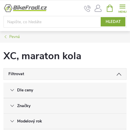
Přejít
NÁKUPNÍ
na
KOŠÍK
obsah
HLEDAT
Pevná
XC, maraton kola
Filtrovat
Dle ceny
Značky
Modelový rok