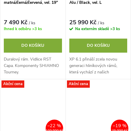
matná/černá/červená, vel. 19"
Alu / Black, vel. L
7 490 Kč
25 990 Kč
/ ks
/ ks
Ihned k odběru
>3 ks
Na externím skladě
>3 ks
DO KOŠÍKU
DO KOŠÍKU
Duralový rám. Vidlice RST
XP 6.1 přináší zcela novou
Capa. Komponenty SHIAMNO
generaci hliníkových rámů,
Tourney.
která vychází z našich
špičkových karbonových
Akční cena
Akční cena
modelů. Rám má moderní
geometrii, vnitřní vedení...
–22 %
–19 %
109 990 Kč
25 990 Kč