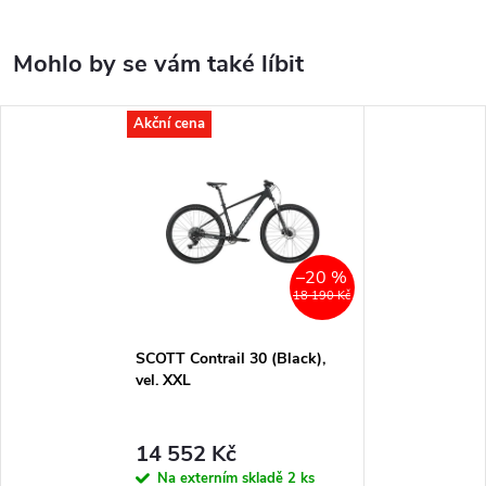
Akční cena
–20 %
18 190 Kč
SCOTT Contrail 30 (Black),
vel. XXL
14 552 Kč
Na externím skladě
2 ks