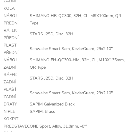
ZADNÍ
KOLA
NÁBOJ
SHIMANO HB-QC300, 32H, CL, M9X100mm, QR
PŘEDNÍ
Type
RÁFEK
STARS J25D, Disc, 32H
PŘEDNÍ
PLÁŠŤ
Schwalbe Smart Sam, KevlarGuard, 29x2.10"
PŘEDNÍ
NÁBOJ
SHIMANO FH-QC300-HM, 32H, CL, M10X135mm,
ZADNÍ
QR Type
RÁFEK
STARS J25D, Disc, 32H
ZADNÍ
PLÁŠŤ
Schwalbe Smart Sam, KevlarGuard, 29x2.10"
ZADNÍ
DRÁTY
SAPIM Galvanized Black
NIPLE
SAPIM, Brass
KOKPIT
PŘEDSTAVEC
ONE Sport, Alloy, 31.8mm, -8°°