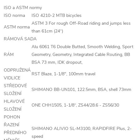
ISO a ASTM normy
ISO norma
ISO 4210-2 MTB bicycles
ASTM 3 For rough Off-Road riding and jumps less
ASTM norma
than 61cm (24“)
RÁMOVÁ SADA
Alu 6061 T6 Double Butted, Smooth Welding, Sport
RÁM
Geometry, Geometry, Integrated Cable Routing, BB
BSA 73 mm, IDK dropout,
ODPRUŽENÁ
RST Blaze, 1-1/8", 100mm travel
VIDLICE
STŘEDOVÉ
SHIMANO BB-UN101, 122.5mm, BSA, shell 73mm
SLOŽENÍ
HLAVOVÉ
ONE CHH1505, 1-1/8“, ZS44/28.6 - ZS56/30
SLOŽENÍ
POHON
ŘAZENÍ
SHIMANO ALIVIO SL-M3100, RAPIDFIRE Plus, 2-
PŘEDNÍHO
speed