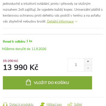
jednoduché a intuitivní ovládání, proto i převody se slušným
rozsahem 2x9 zajišťují, že vyjedete každý kopec. Univerzální pláště s
kevlarovou ochranou proti defektu vás podrží v terénu a na asfaltu
vás zbytečně nebudou brzdit.
Detailní informace
1 ks
Ihned k odběru
11.8.2026
15 290 Kč
13 990 Kč
Měrná
cena:
VLOŽIT DO KOŠÍKU
Dotaz k produktu
Hlídací pes
Sdílet