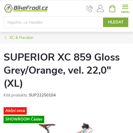
Přejít
NÁKUPNÍ
na
KOŠÍK
obsah
HLEDAT
XC & Maraton
SUPERIOR XC 859 Gloss
Grey/Orange, vel. 22,0"
(XL)
Kód produktu:
SUP22250104
Akční cena
SHOWROOM Čáslav