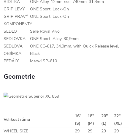
ŘÍDÍTKA
ONE Alloy, 12mm rise, 740mm, 31.8mm
GRIP LEVÝ
ONE Sport, Lock-On
GRIP PRAVÝ
ONE Sport, Lock-On
KOMPONENTY
SEDLO
Selle Royal Vivo
SEDLOVKA
ONE Sport, Alloy, 30,9mm
SEDLOVÁ
ONE CC-617, 34,9mm, with Quick Release level,
OBJÍMKA
Black
PEDÁLY
Marwi SP-610
Geometrie
16"
18"
20"
22"
Velikost rámu
(S)
(M)
(L)
(XL)
WHEEL SIZE
29
29
29
29