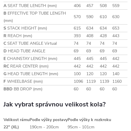
A
SEAT TUBE LENGTH (mm)
406
457
508
559
B
EFFECTIVE TOP TUBE LENGTH
570
590
610
630
(mm)
S
STACK HEIGHT (mm)
615
634
634
653
R
REACH (mm)
393
408
428
443
C
SEAT TUBE ANGLE Virtual
74
74
74
74
D
HEAD TUBE ANGLE
69
69
69
69
E
CHAINSTAY LENGTH (mm)
445
445
445
442
RC
REAR CENTER (mm)
442
442
442
442
G
HEAD TUBE LENGTH (mm)
100
120
120
140
F
WHEELBASE (mm)
1096
1119
1139
1160
BBD
BB DROP (mm)
60
60
60
60
Jak vybrat správnou velikost kola?
Velikost rámu
Podle výšky postavy
Podle výšky k rozkroku
22" (XL)
190cm - 200cm
95cm - 101cm