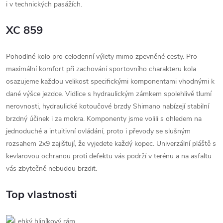
i v technických pasážích.
XC 859
Pohodlné kolo pro celodenní výlety mimo zpevněné cesty. Pro
maximální komfort při zachování sportovního charakteru kola
osazujeme každou velikost specifickými komponentami vhodnými k
dané výšce jezdce. Vidlice s hydraulickým zámkem spolehlivě tlumí
nerovnosti, hydraulické kotoučové brzdy Shimano nabízejí stabilní
brzdný účinek i za mokra. Komponenty jsme volili s ohledem na
jednoduché a intuitivní ovládání, proto i převody se slušným
rozsahem 2x9 zajišťují, že vyjedete každý kopec. Univerzální pláště s
kevlarovou ochranou proti defektu vás podrží v terénu a na asfaltu
vás zbytečně nebudou brzdit.
Top vlastnosti