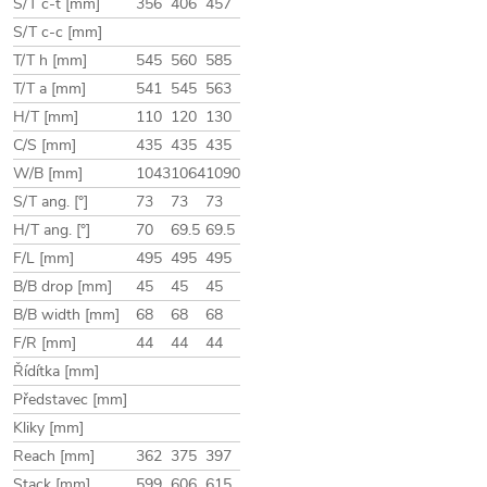
S/T c-t [mm]
356
406
457
S/T c-c [mm]
T/T h [mm]
545
560
585
T/T a [mm]
541
545
563
H/T [mm]
110
120
130
C/S [mm]
435
435
435
W/B [mm]
1043
1064
1090
S/T ang. [°]
73
73
73
H/T ang. [°]
70
69.5
69.5
F/L [mm]
495
495
495
B/B drop [mm]
45
45
45
B/B width [mm]
68
68
68
F/R [mm]
44
44
44
Řídítka [mm]
Představec [mm]
Kliky [mm]
Reach [mm]
362
375
397
Stack [mm]
599
606
615