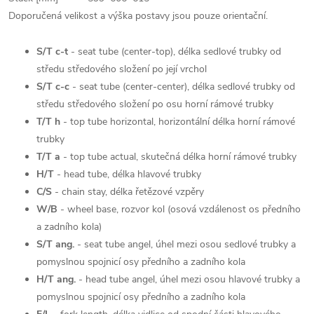
Doporučená velikost a výška postavy jsou pouze orientační.
S/T c-t
- seat tube (center-top), délka sedlové trubky od
středu středového složení po její vrchol
S/T c-c
- seat tube (center-center), délka sedlové trubky od
středu středového složení po osu horní rámové trubky
T/T h
- top tube horizontal, horizontální délka horní rámové
trubky
T/T a
- top tube actual, skutečná délka horní rámové trubky
H/T
- head tube, délka hlavové trubky
C/S
- chain stay, délka řetězové vzpěry
W/B
- wheel base, rozvor kol (osová vzdálenost os předního
a zadního kola)
S/T ang.
- seat tube angel, úhel mezi osou sedlové trubky a
pomyslnou spojnicí osy předního a zadního kola
H/T ang.
- head tube angel, úhel mezi osou hlavové trubky a
pomyslnou spojnicí osy předního a zadního kola