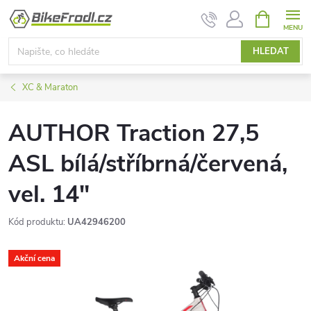
Přejít
NÁKUPNÍ
KOŠÍK
na
obsah
HLEDAT
XC & Maraton
AUTHOR Traction 27,5
ASL bílá/stříbrná/červená,
vel. 14"
Kód produktu:
UA42946200
Akční cena