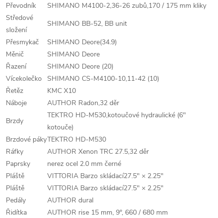
Převodník
SHIMANO M4100-2,36-26 zubů,170 / 175 mm kliky
Středové
SHIMANO BB-52, BB unit
složení
Přesmykač
SHIMANO Deore(34.9)
Měnič
SHIMANO Deore
Řazení
SHIMANO Deore (20)
Vícekolečko
SHIMANO CS-M4100-10,11-42 (10)
Řetěz
KMC X10
Náboje
AUTHOR Radon,32 děr
TEKTRO HD-M530,kotoučové hydraulické (6"
Brzdy
kotouče)
Brzdové páky
TEKTRO HD-M530
Ráfky
AUTHOR Xenon TRC 27.5,32 děr
Paprsky
nerez ocel 2.0 mm černé
Pláště
VITTORIA Barzo skládací27.5" × 2.25"
Pláště
VITTORIA Barzo skládací27.5" × 2.25"
Pedály
AUTHOR dural
Řidítka
AUTHOR rise 15 mm, 9°, 660 / 680 mm