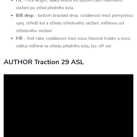
F/L
- fork length, délka vidlice od spodní části hlavového
složení po střed předního kola
B/B drop
- bottom bracked drop, vzdálenost mezi pomyslnou
spoj. středů kol a středu středového složení, měřenou od
středového složení
F/R
- fork rake, vzdálenost mezi osou hlavové trubky a osou
vidlice měřené ve středu předního kola, tzv. off set
AUTHOR Traction 29 ASL