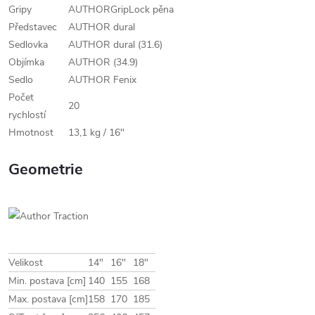
Gripy
AUTHORGripLock pěna
Představec
AUTHOR dural
Sedlovka
AUTHOR dural (31.6)
Objímka
AUTHOR (34.9)
Sedlo
AUTHOR Fenix
Počet
20
rychlostí
Hmotnost
13,1 kg / 16"
Geometrie
Velikost
14"
16"
18"
Min. postava [cm]
140
155
168
Max. postava [cm]
158
170
185