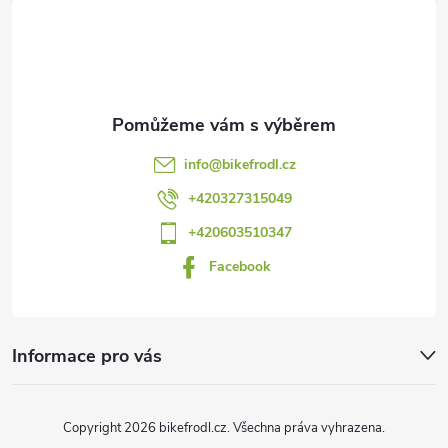
á
p
a
t
info
@
bikefrodl.cz
í
+420327315049
+420603510347
Facebook
Informace pro vás
Copyright 2026
bikefrodl.cz
. Všechna práva vyhrazena.