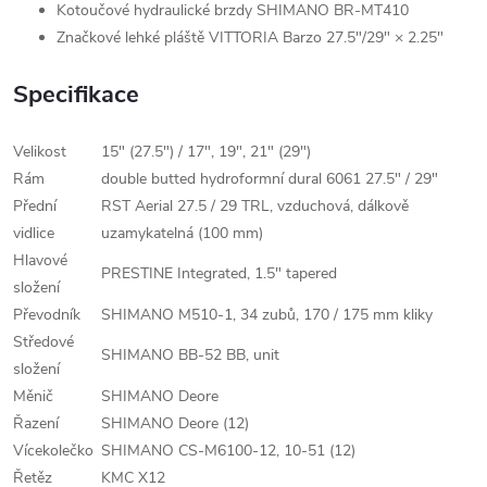
Kotoučové hydraulické brzdy SHIMANO BR-MT410
Značkové lehké pláště VITTORIA Barzo 27.5"/29" × 2.25"
Specifikace
Velikost
15" (27.5") / 17", 19", 21" (29")
Rám
double butted hydroformní dural 6061 27.5" / 29"
Přední
RST Aerial 27.5 / 29 TRL, vzduchová, dálkově
vidlice
uzamykatelná (100 mm)
Hlavové
PRESTINE Integrated, 1.5" tapered
složení
Převodník
SHIMANO M510-1, 34 zubů, 170 / 175 mm kliky
Středové
SHIMANO BB-52 BB, unit
složení
Měnič
SHIMANO Deore
Řazení
SHIMANO Deore (12)
Vícekolečko
SHIMANO CS-M6100-12, 10-51 (12)
Řetěz
KMC X12