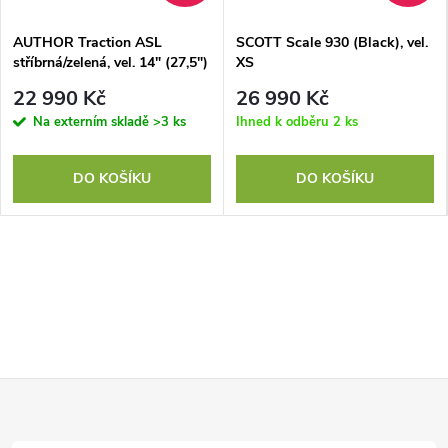
AUTHOR Traction ASL
SCOTT Scale 930 (Black), vel.
stříbrná/zelená, vel. 14" (27,5")
XS
22 990 Kč
26 990 Kč
Na externím skladě
>3 ks
Ihned k odběru
2 ks
DO KOŠÍKU
DO KOŠÍKU
Z