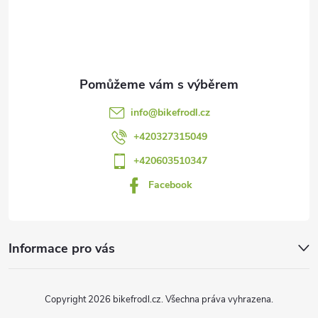
á
p
a
t
info
@
bikefrodl.cz
í
+420327315049
+420603510347
Facebook
Informace pro vás
Copyright 2026
bikefrodl.cz
. Všechna práva vyhrazena.