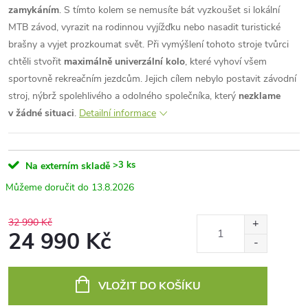
zamykáním
. S tímto kolem se nemusíte bát vyzkoušet si lokální
MTB závod, vyrazit na rodinnou vyjížďku nebo nasadit turistické
brašny a vyjet prozkoumat svět. Při vymýšlení tohoto stroje tvůrci
chtěli stvořit
maximálně univerzální kolo
, které vyhoví všem
sportovně rekreačním jezdcům. Jejich cílem nebylo postavit závodní
stroj, nýbrž spolehlivého a odolného společníka, který
nezklame
v žádné situaci
.
Detailní informace
>3 ks
Na externím skladě
13.8.2026
32 990 Kč
24 990 Kč
Měrná
cena:
VLOŽIT DO KOŠÍKU