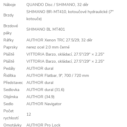
Náboje
QUANDO Disc / SHIMANO, 32 děr
SHIMANO BR-MT410, kotoučové hydraulické (7"
Brzdy
kotouče)
Brzdové
SHIMANO BL MT401
páky
Ráfky
AUTHOR Xenon TRC 27.5/29, 32 děr
Paprsky
nerez ocel 2.0 mm černé
Pláště
VITTORIA Barzo, skládací, 27.5"/29" × 2.25"
Pláště
VITTORIA Barzo, skládací, 27.5"/29" × 2.25"
Pedály
AUTHOR dural
Řidítka
AUTHOR Flatbar, 9°, 700 / 720 mm
Představec
AUTHOR dural
Sedlovka
AUTHOR dural (31.6)
Objímka
AUTHOR (34.9)
Sedlo
AUTHOR Navigator
Počet
12
rychlostí
Omotávky
AUTHOR Pro Lock