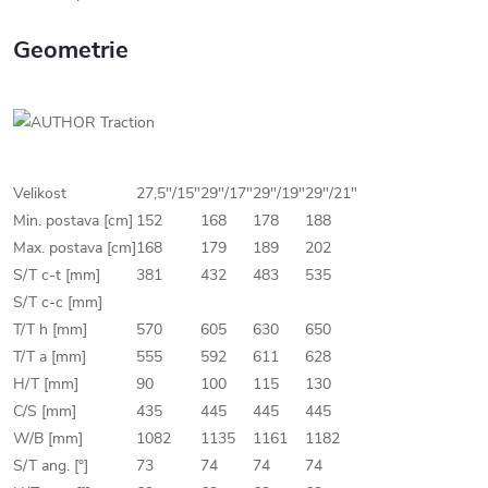
Geometrie
Velikost
27,5"/15"
29"/17"
29"/19"
29"/21"
Min. postava [cm]
152
168
178
188
Max. postava [cm]
168
179
189
202
S/T c-t [mm]
381
432
483
535
S/T c-c [mm]
T/T h [mm]
570
605
630
650
T/T a [mm]
555
592
611
628
H/T [mm]
90
100
115
130
C/S [mm]
435
445
445
445
W/B [mm]
1082
1135
1161
1182
S/T ang. [°]
73
74
74
74