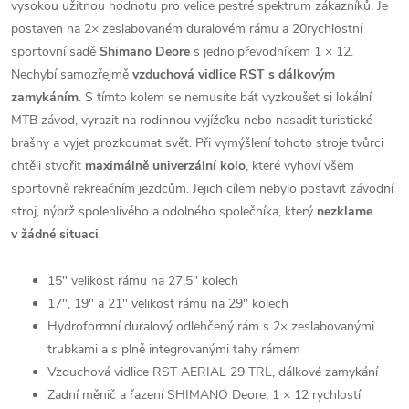
vysokou užitnou hodnotu pro velice pestré spektrum zákazníků. Je
postaven na 2× zeslabovaném duralovém rámu a 20rychlostní
sportovní sadě
Shimano Deore
s jednojpřevodníkem 1 × 12.
Nechybí samozřejmě
vzduchová vidlice RST
s dálkovým
zamykáním
. S tímto kolem se nemusíte bát vyzkoušet si lokální
MTB závod, vyrazit na rodinnou vyjížďku nebo nasadit turistické
brašny a vyjet prozkoumat svět. Při vymýšlení tohoto stroje tvůrci
chtěli stvořit
maximálně univerzální kolo
, které vyhoví všem
sportovně rekreačním jezdcům. Jejich cílem nebylo postavit závodní
stroj, nýbrž spolehlivého a odolného společníka, který
nezklame
v žádné situaci
.
15" velikost rámu na 27,5" kolech
17", 19" a 21" velikost rámu na 29" kolech
Hydroformní duralový odlehčený rám s 2× zeslabovanými
trubkami a s plně integrovanými tahy rámem
Vzduchová vidlice RST AERIAL 29 TRL, dálkové zamykání
Zadní měnič a řazení SHIMANO Deore, 1 × 12 rychlostí