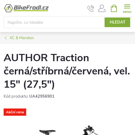
Přejít
NÁKUPNÍ
KOŠÍK
na
obsah
HLEDAT
XC & Maraton
AUTHOR Traction
černá/stříbrná/červená, vel.
15" (27,5")
Kód produktu:
UA42956901
Akční cena