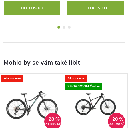
DO KOŠÍKU
DO KOŠÍKU
Akční cena
Akční cena
SHOWROOM Čáslav
–28 %
–20 %
31 990 Kč
33 790 Kč