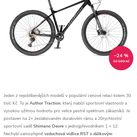
–24 %
32 990 Kč
Jeden z nejoblíbenějších modelů v populární cenové relaci kolem 30
tisíc Kč. To je
Author Traction
, který nabízí sportovní vlastnosti a
vysokou užitnou hodnotu pro velice pestré spektrum zákazníků. Je
postaven na 2× zeslabovaném duralovém rámu a 20rychlostní
sportovní sadě
Shimano Deore
s jednojpřevodníkem 1 × 12.
Nechybí samozřejmě
vzduchová vidlice RST
s dálkovým