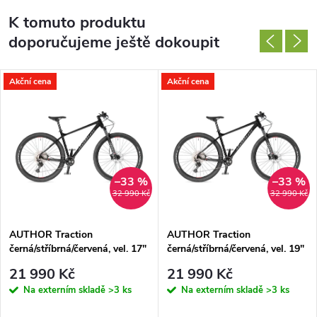
K tomuto produktu
doporučujeme ještě dokoupit
Akční cena
Akční cena
–33 %
–33 %
32 990 Kč
32 990 Kč
AUTHOR Traction
AUTHOR Traction
černá/stříbrná/červená, vel. 17"
černá/stříbrná/červená, vel. 19"
(29")
(29")
21 990 Kč
21 990 Kč
Na externím skladě
>3 ks
Na externím skladě
>3 ks