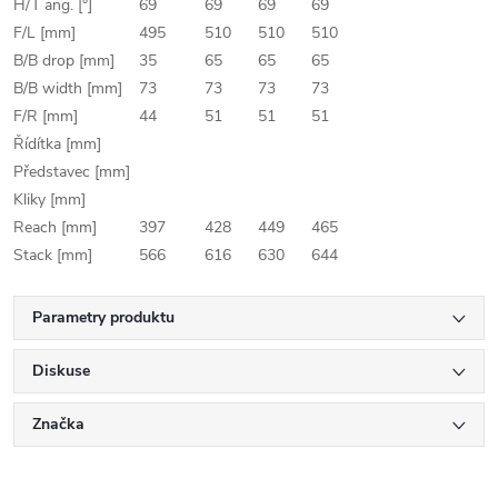
H/T ang. [°]
69
69
69
69
F/L [mm]
495
510
510
510
B/B drop [mm]
35
65
65
65
B/B width [mm]
73
73
73
73
F/R [mm]
44
51
51
51
Řídítka [mm]
Představec [mm]
Kliky [mm]
Reach [mm]
397
428
449
465
Stack [mm]
566
616
630
644
Parametry produktu
Diskuse
Značka