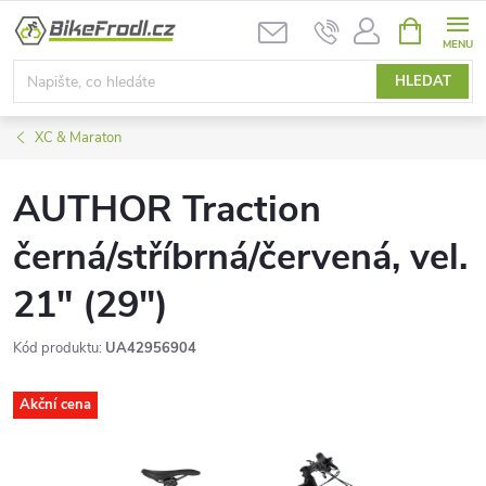
Přejít
NÁKUPNÍ
na
KOŠÍK
obsah
HLEDAT
XC & Maraton
AUTHOR Traction
černá/stříbrná/červená, vel.
21" (29")
Kód produktu:
UA42956904
Akční cena