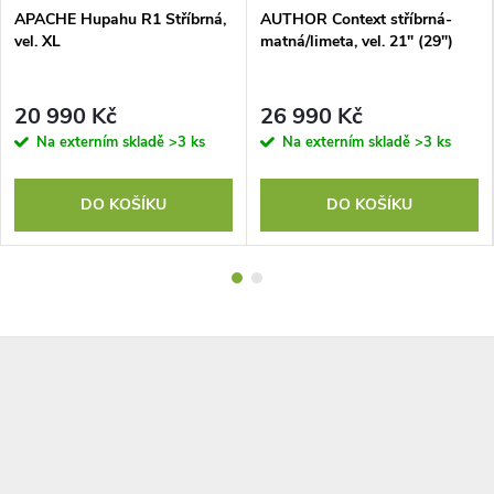
APACHE Hupahu R1 Stříbrná,
AUTHOR Context stříbrná-
vel. XL
matná/limeta, vel. 21" (29")
20 990 Kč
26 990 Kč
Na externím skladě
>3 ks
Na externím skladě
>3 ks
DO KOŠÍKU
DO KOŠÍKU
Z
á
p