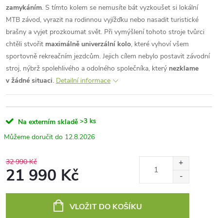
zamykáním
. S tímto kolem se nemusíte bát vyzkoušet si lokální
MTB závod, vyrazit na rodinnou vyjížďku nebo nasadit turistické
brašny a vyjet prozkoumat svět. Při vymýšlení tohoto stroje tvůrci
chtěli stvořit
maximálně univerzální kolo
, které vyhoví všem
sportovně rekreačním jezdcům. Jejich cílem nebylo postavit závodní
stroj, nýbrž spolehlivého a odolného společníka, který
nezklame
v žádné situaci
.
Detailní informace
>3 ks
Na externím skladě
12.8.2026
32 990 Kč
21 990 Kč
Měrná
cena:
VLOŽIT DO KOŠÍKU