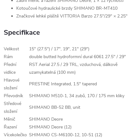
Zadní měnič a řazení SHIMANO Deore, 1 × 12 rychlostí
Kotoučové hydraulické brzdy SHIMANO BR-MT410
Značkové lehké pláště VITTORIA Barzo 27.5"/29" × 2.25"
Specifikace
Velikost
15" (27.5") / 17", 19", 21" (29")
Rám
double butted hydroformní dural 6061 27.5" / 29"
Přední
RST Aerial 27.5 / 29 TRL, vzduchová, dálkově
vidlice
uzamykatelná (100 mm)
Hlavové
PRESTINE Integrated, 1.5" tapered
složení
Převodník
SHIMANO M510-1, 34 zubů, 170 / 175 mm kliky
Středové
SHIMANO BB-52 BB, unit
složení
Měnič
SHIMANO Deore
Řazení
SHIMANO Deore (12)
Vícekolečko
SHIMANO CS-M6100-12, 10-51 (12)