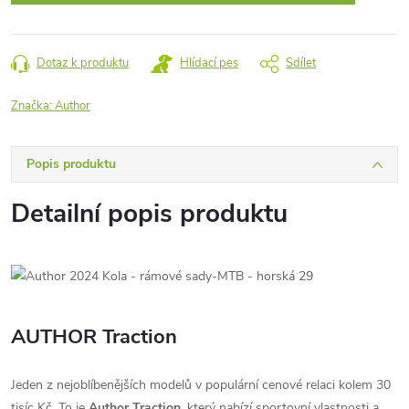
Dotaz k produktu
Hlídací pes
Sdílet
Značka:
Author
Popis produktu
Detailní popis produktu
AUTHOR Traction
Jeden z nejoblíbenějších modelů v populární cenové relaci kolem 30
tisíc Kč. To je
Author Traction
, který nabízí sportovní vlastnosti a