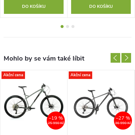
DO KOŠÍKU
DO KOŠÍKU
Akční cena
Akční cena
–19 %
–27 %
25 990 Kč
36 990 Kč