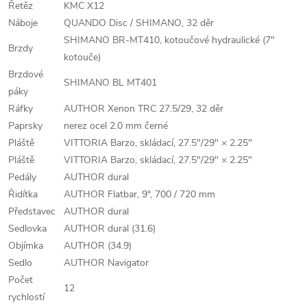
Řetěz
KMC X12
Náboje
QUANDO Disc / SHIMANO, 32 děr
SHIMANO BR-MT410, kotoučové hydraulické (7"
Brzdy
kotouče)
Brzdové
SHIMANO BL MT401
páky
Ráfky
AUTHOR Xenon TRC 27.5/29, 32 děr
Paprsky
nerez ocel 2.0 mm černé
Pláště
VITTORIA Barzo, skládací, 27.5"/29" × 2.25"
Pláště
VITTORIA Barzo, skládací, 27.5"/29" × 2.25"
Pedály
AUTHOR dural
Řidítka
AUTHOR Flatbar, 9°, 700 / 720 mm
Představec
AUTHOR dural
Sedlovka
AUTHOR dural (31.6)
Objímka
AUTHOR (34.9)
Sedlo
AUTHOR Navigator
Počet
12
rychlostí