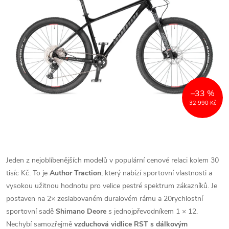
–33 %
32 990 Kč
Jeden z nejoblíbenějších modelů v populární cenové relaci kolem 30
tisíc Kč. To je
Author Traction
, který nabízí sportovní vlastnosti a
vysokou užitnou hodnotu pro velice pestré spektrum zákazníků. Je
postaven na 2× zeslabovaném duralovém rámu a 20rychlostní
sportovní sadě
Shimano Deore
s jednojpřevodníkem 1 × 12.
Nechybí samozřejmě
vzduchová vidlice RST
s dálkovým