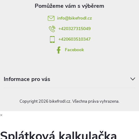
a
info
@
bikefrodl.cz
t
+420327315049
í
+420603510347
Facebook
Informace pro vás
Copyright 2026
bikefrodl.cz
. Všechna práva vyhrazena.
×
Splátková kalkulačka