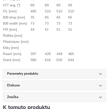
H/T ang. [°]
69
69
69
69
F/L [mm]
495
510
510
510
B/B drop [mm]
35
65
65
65
B/B width [mm]
73
73
73
73
F/R [mm]
44
51
51
51
Řídítka [mm]
Představec [mm]
Kliky [mm]
Reach [mm]
397
428
449
465
Stack [mm]
566
616
630
644
Parametry produktu
Diskuse
Značka
K tomuto produktu