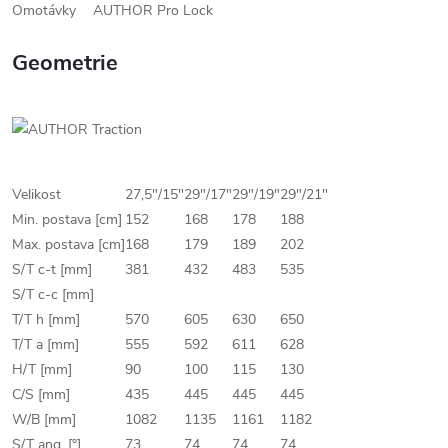
Omotávky
AUTHOR Pro Lock
Geometrie
Velikost
27,5"/15"
29"/17"
29"/19"
29"/21"
Min. postava [cm]
152
168
178
188
Max. postava [cm]
168
179
189
202
S/T c-t [mm]
381
432
483
535
S/T c-c [mm]
T/T h [mm]
570
605
630
650
T/T a [mm]
555
592
611
628
H/T [mm]
90
100
115
130
C/S [mm]
435
445
445
445
W/B [mm]
1082
1135
1161
1182
S/T ang. [°]
73
74
74
74