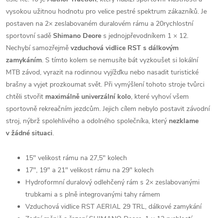
vysokou užitnou hodnotu pro velice pestré spektrum zákazníků. Je
postaven na 2× zeslabovaném duralovém rámu a 20rychlostní
sportovní sadě
Shimano Deore
s jednojpřevodníkem 1 × 12.
Nechybí samozřejmě
vzduchová vidlice RST
s dálkovým
zamykáním
. S tímto kolem se nemusíte bát vyzkoušet si lokální
MTB závod, vyrazit na rodinnou vyjížďku nebo nasadit turistické
brašny a vyjet prozkoumat svět. Při vymýšlení tohoto stroje tvůrci
chtěli stvořit
maximálně univerzální kolo
, které vyhoví všem
sportovně rekreačním jezdcům. Jejich cílem nebylo postavit závodní
stroj, nýbrž spolehlivého a odolného společníka, který
nezklame
v žádné situaci
.
15" velikost rámu na 27,5" kolech
17", 19" a 21" velikost rámu na 29" kolech
Hydroformní duralový odlehčený rám s 2× zeslabovanými
trubkami a s plně integrovanými tahy rámem
Vzduchová vidlice RST AERIAL 29 TRL, dálkové zamykání