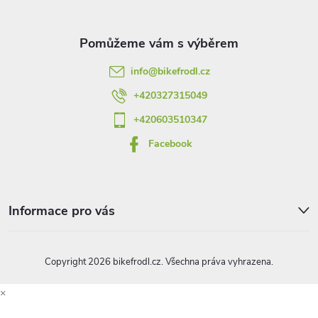
a
t
info
@
bikefrodl.cz
í
+420327315049
+420603510347
Facebook
Informace pro vás
Copyright 2026
bikefrodl.cz
. Všechna práva vyhrazena.
×