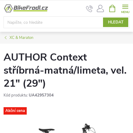
Přejít
NÁKUPNÍ
na
KOŠÍK
obsah
HLEDAT
XC & Maraton
AUTHOR Context
stříbrná-matná/limeta, vel.
21" (29")
Kód produktu:
UA42957304
Akční cena