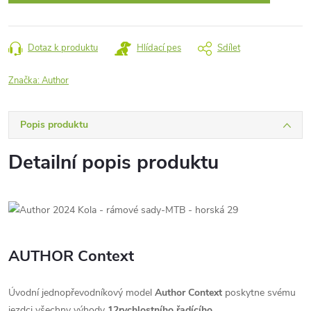
Dotaz k produktu
Hlídací pes
Sdílet
Značka:
Author
Popis produktu
Detailní popis produktu
AUTHOR Context
Úvodní jednopřevodníkový model
Author Context
poskytne svému
jezdci všechny výhody
12rychlostního řadícího