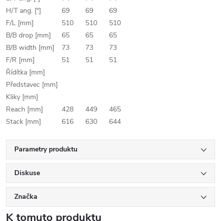
H/T ang. [°]
69
69
69
F/L [mm]
510
510
510
B/B drop [mm]
65
65
65
B/B width [mm]
73
73
73
F/R [mm]
51
51
51
Řídítka [mm]
Představec [mm]
Kliky [mm]
Reach [mm]
428
449
465
Stack [mm]
616
630
644
Parametry produktu
Diskuse
Značka
K tomuto produktu