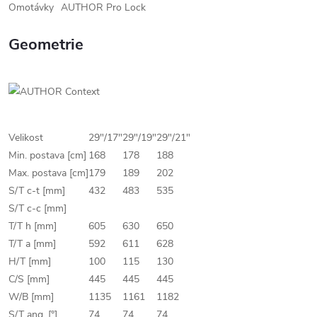
Omotávky
AUTHOR Pro Lock
Geometrie
Velikost
29"/17"
29"/19"
29"/21"
Min. postava [cm]
168
178
188
Max. postava [cm]
179
189
202
S/T c-t [mm]
432
483
535
S/T c-c [mm]
T/T h [mm]
605
630
650
T/T a [mm]
592
611
628
H/T [mm]
100
115
130
C/S [mm]
445
445
445
W/B [mm]
1135
1161
1182
S/T ang. [°]
74
74
74