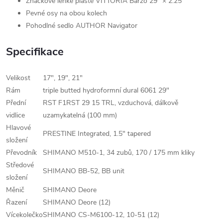
Značkové lehké pláště VITTORIA Barzo 29" × 2.25"
Pevné osy na obou kolech
Pohodlné sedlo AUTHOR Navigator
Specifikace
Velikost
17", 19", 21"
Rám
triple butted hydroformní dural 6061 29"
Přední
RST F1RST 29 15 TRL, vzduchová, dálkově
vidlice
uzamykatelná (100 mm)
Hlavové
PRESTINE Integrated, 1.5" tapered
složení
Převodník
SHIMANO M510-1, 34 zubů, 170 / 175 mm kliky
Středové
SHIMANO BB-52, BB unit
složení
Měnič
SHIMANO Deore
Řazení
SHIMANO Deore (12)
Vícekolečko
SHIMANO CS-M6100-12, 10-51 (12)