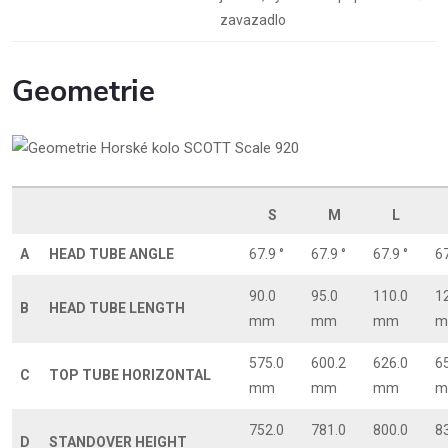
zavazadlo
Geometrie
S
M
L
A
HEAD TUBE ANGLE
67.9 °
67.9 °
67.9 °
67
90.0
95.0
110.0
1
B
HEAD TUBE LENGTH
mm
mm
mm
m
575.0
600.2
626.0
6
C
TOP TUBE HORIZONTAL
mm
mm
mm
m
752.0
781.0
800.0
8
D
STANDOVER HEIGHT