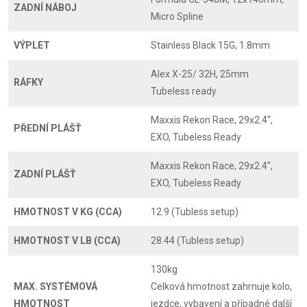
ZADNÍ NÁBOJ
Micro Spline
VÝPLET
Stainless Black 15G, 1.8mm
Alex X-25/ 32H, 25mm
RÁFKY
Tubeless ready
Maxxis Rekon Race, 29x2.4",
PŘEDNÍ PLÁŠŤ
EXO, Tubeless Ready
Maxxis Rekon Race, 29x2.4",
ZADNÍ PLÁŠŤ
EXO, Tubeless Ready
HMOTNOST V KG (CCA)
12.9 (Tubless setup)
HMOTNOST V LB (CCA)
28.44 (Tubless setup)
130kg
MAX. SYSTÉMOVÁ
Celková hmotnost zahrnuje kolo,
HMOTNOST
jezdce, vybavení a případné další