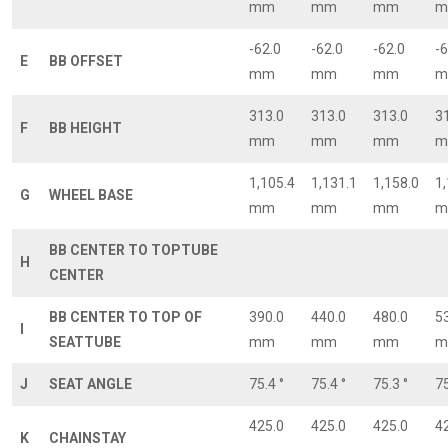
mm
mm
mm
m
-62.0
-62.0
-62.0
-6
E
BB OFFSET
mm
mm
mm
m
313.0
313.0
313.0
3
F
BB HEIGHT
mm
mm
mm
m
1,105.4
1,131.1
1,158.0
1
G
WHEEL BASE
mm
mm
mm
m
BB CENTER TO TOPTUBE
H
CENTER
BB CENTER TO TOP OF
390.0
440.0
480.0
5
I
SEATTUBE
mm
mm
mm
m
J
SEAT ANGLE
75.4 °
75.4 °
75.3 °
75
425.0
425.0
425.0
4
K
CHAINSTAY