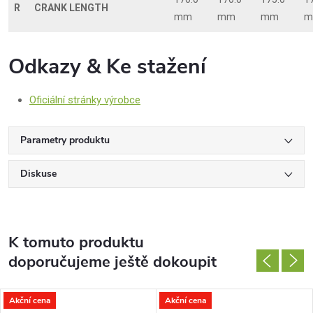
R
CRANK LENGTH
mm
mm
mm
m
Odkazy & Ke stažení
Oficiální stránky výrobce
Parametry produktu
Diskuse
K tomuto produktu
doporučujeme ještě dokoupit
Akční cena
Akční cena