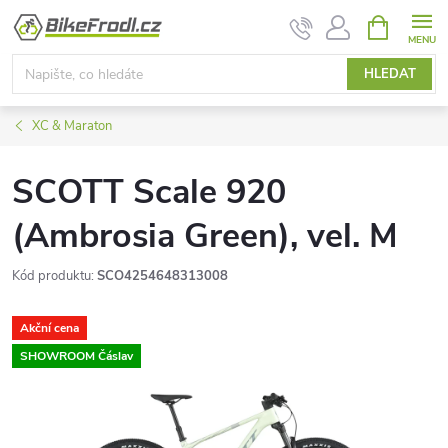
Přejít
NÁKUPNÍ
KOŠÍK
na
obsah
HLEDAT
XC & Maraton
SCOTT Scale 920
(Ambrosia Green), vel. M
Kód produktu:
SCO4254648313008
Akční cena
SHOWROOM Čáslav