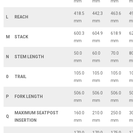
mm
mm
mm
m
418.5
442.3
463.6
4
L
REACH
mm
mm
mm
m
600.3
604.9
618.9
6
M
STACK
mm
mm
mm
m
50.0
60.0
70.0
8
N
STEM LENGTH
mm
mm
mm
m
105.0
105.0
105.0
1
0
TRAIL
mm
mm
mm
m
506.0
506.0
506.0
5
P
FORK LENGTH
mm
mm
mm
m
MAXIMUM SEATPOST
160.0
210.0
250.0
3
Q
INSERTION
mm
mm
mm
m
170.0
170.0
175.0
1