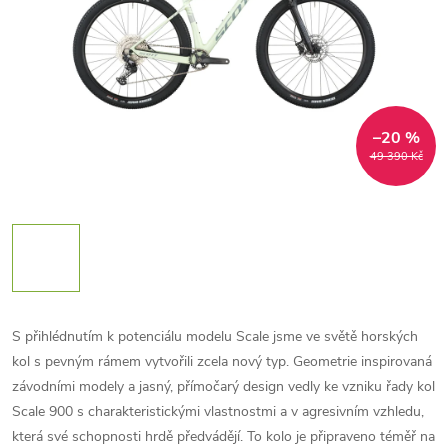
–20 %
49 390 Kč
S přihlédnutím k potenciálu modelu Scale jsme ve světě horských
kol s pevným rámem vytvořili zcela nový typ. Geometrie inspirovaná
závodními modely a jasný, přímočarý design vedly ke vzniku řady kol
Scale 900 s charakteristickými vlastnostmi a v agresivním vzhledu,
která své schopnosti hrdě předvádějí. To kolo je připraveno téměř na