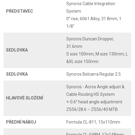
Syncros Cable Integration
PŘEDSTAVEC
System
0° rise, 6061 Alloy, 31.8mm, 1
1/8"
Syncros Duncan Dropper,
31.6mm
SEDLOVKA
S size 100mm, M size 130mm, L
&XL size 150mm
SEDLOVKA
Syncros Belcarra Regular 2.5
Syncros - Acros Angle adjust &
Cable Routing HS System
HLAVOVÉ SLOŽENÍ
+-0.6° head angle adjustment
ZS56/28.6 – ZS56/40 MTB
PŘEDNÍ NÁBOJ
Formula CL-811, 15x110mm
Formula CL-548M, 12x148mm,