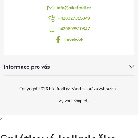
t
info
@
bikefrodl.cz
í
+420327315049
+420603510347
Facebook
Informace pro vás
Copyright 2026
bikefrodl.cz
. Všechna práva vyhrazena.
Vytvořil Shoptet
×