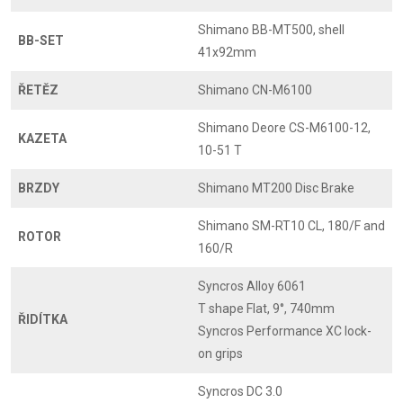
Shimano BB-MT500, shell
BB-SET
41x92mm
ŘETĚZ
Shimano CN-M6100
Shimano Deore CS-M6100-12,
KAZETA
10-51 T
BRZDY
Shimano MT200 Disc Brake
Shimano SM-RT10 CL, 180/F and
ROTOR
160/R
Syncros Alloy 6061
T shape Flat, 9°, 740mm
ŘIDÍTKA
Syncros Performance XC lock-
on grips
Syncros DC 3.0