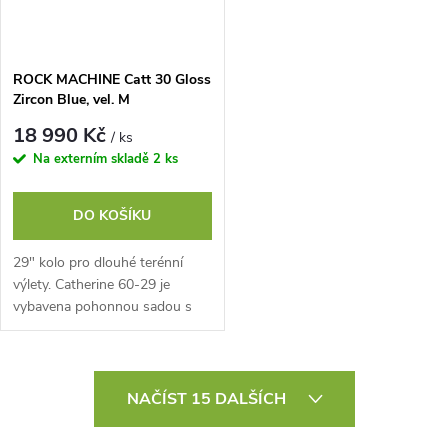
ROCK MACHINE Catt 30 Gloss
Zircon Blue, vel. M
18 990 Kč
/ ks
Na externím skladě
2 ks
DO KOŠÍKU
29" kolo pro dlouhé terénní
výlety. Catherine 60-29 je
vybavena pohonnou sadou s
jediným převodníkem a širokým
rozsahem převodů pro
nejstrmější stoupání...
O
NAČÍST 15 DALŠÍCH
v