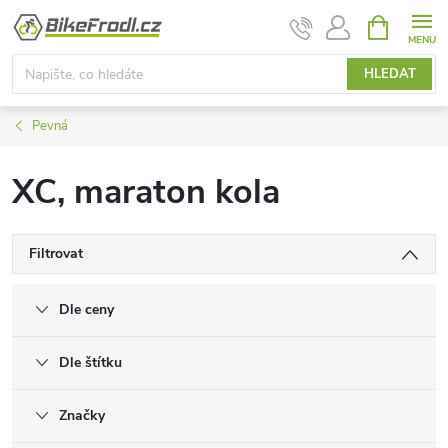
Přejít
NÁKUPNÍ
KOŠÍK
na
obsah
HLEDAT
Pevná
XC, maraton kola
Filtrovat
Dle ceny
Dle štítku
Značky