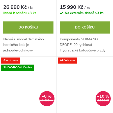
26 990 Kč
15 990 Kč
/ ks
/ ks
Ihned k odběru
>3 ks
Na externím skladě
>3 ks
DO KOŠÍKU
DO KOŠÍKU
Nejvyšší model dámského
Komponenty SHIMANO
horského kola je
DEORE, 20 rychlostí.
jednopřevodníkový
Hydraulické kotoučové brzdy
model Author Context ASL.
TEKTRO. Skladací pláště
Akční cena
Akční cena
Nabízí všechny
VITTORIA BARZO 27.5"x2.25".
výhody 12rychlostního řadicího
SHOWROOM Čáslav
systému v kompletní...
–8 %
–10 %
11 990 Kč
9 990 Kč