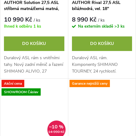
AUTHOR Solution 27,5 ASL
AUTHOR Rival 27,5 ASL
stříbrná matná/černá matná,
bílá/modrá, vel. 18"
vel. 18"
10 990 Kč
8 990 Kč
/ ks
/ ks
Ihned k odběru
1 ks
Na externím skladě
>3 ks
DO KOŠÍKU
DO KOŠÍKU
Duralový ASL rám s vnitřními
Duralový ASL rám.
tahy. Nový zadní měnič a řazení
Komponenty SHIMANO
SHIMANO ALIVIO, 27
TOURNEY, 24 rychlostí.
rychlostí. Hydraulické
Mechanické kotoučové brzdy
Akční cena
Garance nejnižší ceny
kotoučové brzdy TEKTRO.
TEKTRO.
SHOWROOM Čáslav
–10 %
14 990 Kč