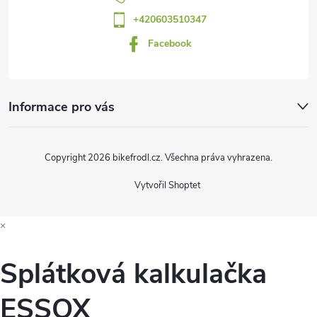
í
v
+420603510347
ý
Facebook
p
i
Informace pro vás
s
u
Copyright 2026
bikefrodl.cz
. Všechna práva vyhrazena.
Vytvořil Shoptet
×
Splátková kalkulačka
ESSOX