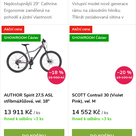
d
Nejdostupnější 29“ Cathrine.
Vstupní model nové generace
u
Ergonomie zaměřená na
rámu na závodním hliníku.
u
pohodlí a jízdní vlastnosti
Třikrát zeslabovaná slitina v
nabízejí snadné zatáčení při
kombinaci s technologií
k
Akční cena
Akční cena
zachování dostatečné stability.
hydroformingu nám dovolila
k
Skladba...
postavit...
SHOWROOM Čáslav
SHOWROOM Čáslav
t
t
ů
ů
–18 %
–20 %
16 990 Kč
18 190 Kč
AUTHOR Spirit 27,5 ASL
SCOTT Contrail 30 (Violet
stříbrná/růžová, vel. 18"
Pink), vel. M
13 911 Kč
14 552 Kč
/ ks
/ ks
Ihned k odběru
>3 ks
Ihned k odběru
>3 ks