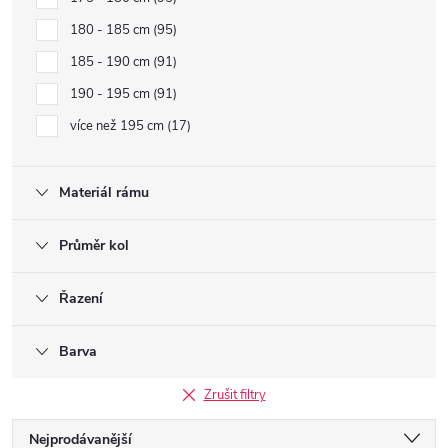
180 - 185 cm
95
185 - 190 cm
91
190 - 195 cm
91
více než 195 cm
17
Materiál rámu
Průměr kol
Řazení
Barva
Zrušit filtry
Ř
Nejprodávanější