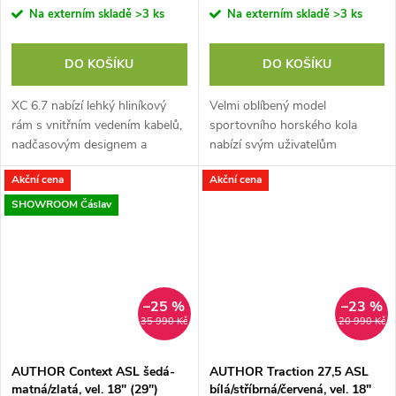
Na externím skladě
>3 ks
Na externím skladě
>3 ks
DO KOŠÍKU
DO KOŠÍKU
XC 6.7 nabízí lehký hliníkový
Velmi oblíbený model
rám s vnitřním vedením kabelů,
sportovního horského kola
nadčasovým designem a
nabízí svým uživatelům
geometrií vhodnou pro
prakticky všechny benefity
Akční cena
Akční cena
celodenní vyjížďky. Pohon
dražších modelů bez
zajišťuje spolehlivá...
výraznějších kompromisů ve
SHOWROOM Čáslav
výbavě....
–25 %
–23 %
35 990 Kč
20 990 Kč
AUTHOR Context ASL šedá-
AUTHOR Traction 27,5 ASL
matná/zlatá, vel. 18" (29")
bílá/stříbrná/červená, vel. 18"