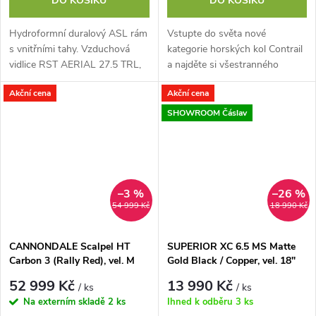
DO KOŠÍKU
DO KOŠÍKU
Hydroformní duralový ASL rám
Vstupte do světa nové
s vnitřními tahy. Vzduchová
kategorie horských kol Contrail
vidlice RST AERIAL 27.5 TRL,
a najděte si všestranného
100mm zdvih, dálkové
společníka na průzkum přírody.
Akční cena
Akční cena
zamykání. Komponenty
Všechna kola mají moderní
SHIMANO ALIVIO, 18...
trailovou...
SHOWROOM Čáslav
–3 %
–26 %
54 999 Kč
18 990 Kč
CANNONDALE Scalpel HT
SUPERIOR XC 6.5 MS Matte
Carbon 3 (Rally Red), vel. M
Gold Black / Copper, vel. 18"
(M)
52 999 Kč
13 990 Kč
/ ks
/ ks
Na externím skladě
2 ks
Ihned k odběru
3 ks