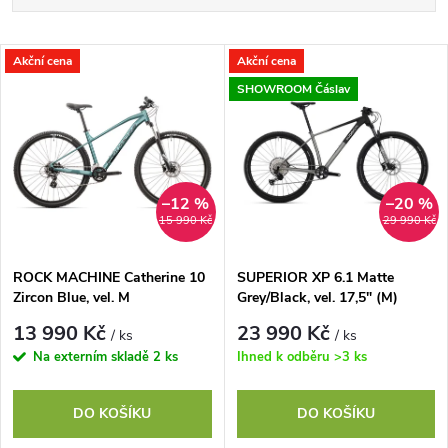
a
Nejlevnější
V
Akční cena
Akční cena
Nejdražší
z
SHOWROOM Čáslav
ý
Abecedně
e
p
n
i
–12 %
–20 %
15 990 Kč
29 990 Kč
í
s
p
ROCK MACHINE Catherine 10
SUPERIOR XP 6.1 Matte
Zircon Blue, vel. M
Grey/Black, vel. 17,5" (M)
p
r
13 990 Kč
23 990 Kč
/ ks
/ ks
r
Na externím skladě
2 ks
Ihned k odběru
>3 ks
o
o
DO KOŠÍKU
DO KOŠÍKU
d