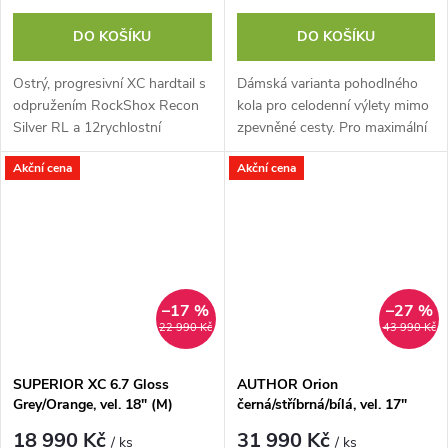
DO KOŠÍKU
DO KOŠÍKU
Ostrý, progresivní XC hardtail s
Dámská varianta pohodlného
odpružením RockShox Recon
kola pro celodenní výlety mimo
Silver RL a 12rychlostní
zpevněné cesty. Pro maximální
skupinou Shimano Deore.
komfort při zachování
Akční cena
Akční cena
sportovního charakteru kola
osazujeme...
–17 %
–27 %
22 990 Kč
43 990 Kč
SUPERIOR XC 6.7 Gloss
AUTHOR Orion
Grey/Orange, vel. 18" (M)
černá/stříbrná/bílá, vel. 17"
(29")
18 990 Kč
31 990 Kč
/ ks
/ ks