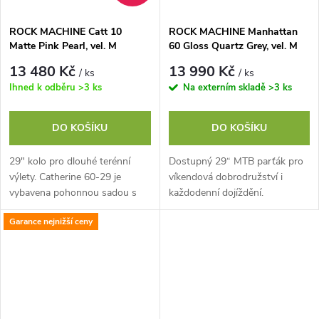
ROCK MACHINE Catt 10
ROCK MACHINE Manhattan
Matte Pink Pearl, vel. M
60 Gloss Quartz Grey, vel. M
13 480 Kč
13 990 Kč
/ ks
/ ks
Ihned k odběru
>3 ks
Na externím skladě
>3 ks
DO KOŠÍKU
DO KOŠÍKU
29" kolo pro dlouhé terénní
Dostupný 29“ MTB parťák pro
výlety. Catherine 60-29 je
víkendová dobrodružství i
vybavena pohonnou sadou s
každodenní dojíždění.
jediným převodníkem a širokým
Ergonomie zaměřená na
Garance nejnižší ceny
rozsahem převodů pro
pohodlí a jízdní vlastnosti
nejstrmější stoupání...
nabízejí snadné zatáčení...