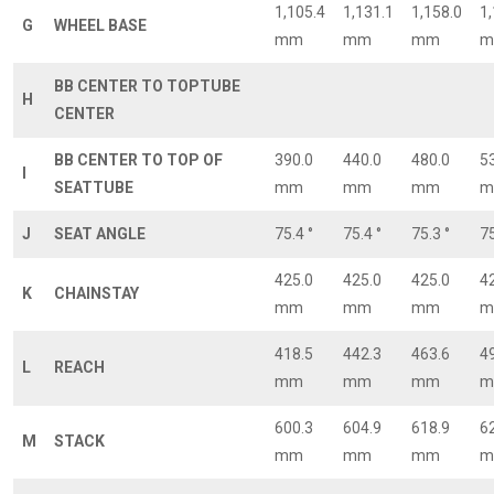
1,105.4
1,131.1
1,158.0
1
G
WHEEL BASE
mm
mm
mm
m
BB CENTER TO TOPTUBE
H
CENTER
BB CENTER TO TOP OF
390.0
440.0
480.0
5
I
SEATTUBE
mm
mm
mm
m
J
SEAT ANGLE
75.4 °
75.4 °
75.3 °
75
425.0
425.0
425.0
4
K
CHAINSTAY
mm
mm
mm
m
418.5
442.3
463.6
4
L
REACH
mm
mm
mm
m
600.3
604.9
618.9
6
M
STACK
mm
mm
mm
m