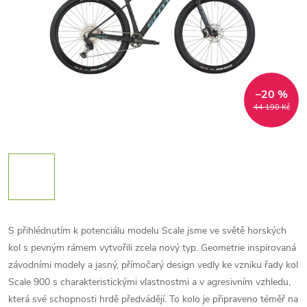
–20 %
44 190 Kč
S přihlédnutím k potenciálu modelu Scale jsme ve světě horských
kol s pevným rámem vytvořili zcela nový typ. Geometrie inspirovaná
závodními modely a jasný, přímočarý design vedly ke vzniku řady kol
Scale 900 s charakteristickými vlastnostmi a v agresivním vzhledu,
která své schopnosti hrdě předvádějí. To kolo je připraveno téměř na