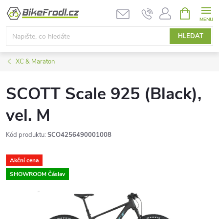
Přejít
NÁKUPNÍ
KOŠÍK
na
obsah
HLEDAT
XC & Maraton
SCOTT Scale 925 (Black),
vel. M
Kód produktu:
SCO4256490001008
Akční cena
SHOWROOM Čáslav