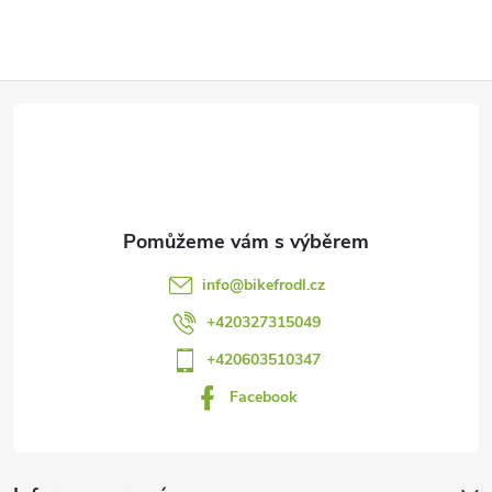
Z
á
p
a
info
@
bikefrodl.cz
t
+420327315049
+420603510347
í
Facebook