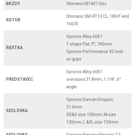
BRZDY
Shimano MT401 Disc
Shimano SM-RT10 CL, 180/F and
ROTOR
160/R
Syncros Alloy 6061
T shape Flat, 9°, 740mm
ŘIDÍTKA
Syncros Performance XC lock-
on grips
Syncros Alloy 6061
PŘEDSTAVEC
oversized 31.8mm, 1 1/8", 6°
angle
Syncros Duncan Dropper,
31.6mm
SEDLOVKA
XS&S size 100mm, M size
130mm, L &XL size 150mm
SEDLOVKA
Syncros Belcarra Regular 2.5