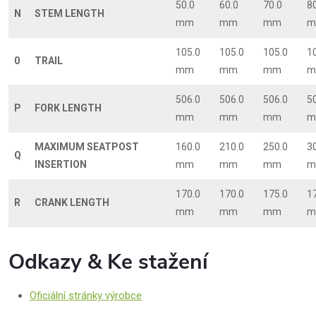
50.0
60.0
70.0
8
N
STEM LENGTH
mm
mm
mm
m
105.0
105.0
105.0
1
0
TRAIL
mm
mm
mm
m
506.0
506.0
506.0
5
P
FORK LENGTH
mm
mm
mm
m
MAXIMUM SEATPOST
160.0
210.0
250.0
3
Q
INSERTION
mm
mm
mm
m
170.0
170.0
175.0
1
R
CRANK LENGTH
mm
mm
mm
m
Odkazy & Ke stažení
Oficiální stránky výrobce