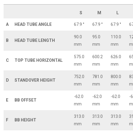
S
M
L
A
HEAD TUBE ANGLE
67.9 °
67.9 °
67.9 °
67
90.0
95.0
110.0
1
B
HEAD TUBE LENGTH
mm
mm
mm
m
575.0
600.2
626.0
6
C
TOP TUBE HORIZONTAL
mm
mm
mm
m
752.0
781.0
800.0
8
D
STANDOVER HEIGHT
mm
mm
mm
m
-62.0
-62.0
-62.0
-6
E
BB OFFSET
mm
mm
mm
m
313.0
313.0
313.0
3
F
BB HEIGHT
mm
mm
mm
m