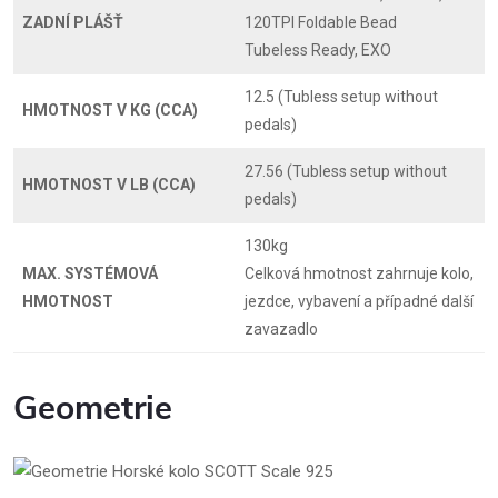
ZADNÍ PLÁŠŤ
120TPI Foldable Bead
Tubeless Ready, EXO
12.5 (Tubless setup without
HMOTNOST V KG (CCA)
pedals)
27.56 (Tubless setup without
HMOTNOST V LB (CCA)
pedals)
130kg
MAX. SYSTÉMOVÁ
Celková hmotnost zahrnuje kolo,
HMOTNOST
jezdce, vybavení a případné další
zavazadlo
Geometrie