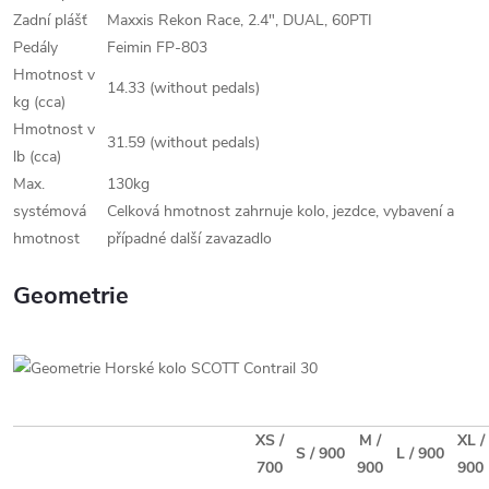
Zadní plášť
Maxxis Rekon Race, 2.4", DUAL, 60PTI
Pedály
Feimin FP-803
Hmotnost v
14.33 (without pedals)
kg (cca)
Hmotnost v
31.59 (without pedals)
lb (cca)
Max.
130kg
systémová
Celková hmotnost zahrnuje kolo, jezdce, vybavení a
hmotnost
případné další zavazadlo
Geometrie
XS /
M /
XL /
S / 900
L / 900
700
900
900