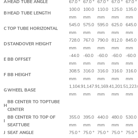
A
HEAD TUBE ANGLE
67.0 °
67.0 °
67.0 °
67.0 °
67.0 °
100.0
100.0
110.0
125.0
135.0
B
HEAD TUBE LENGTH
mm
mm
mm
mm
mm
545.0
575.0
595.0
625.0
645.0
C
TOP TUBE HORIZONTAL
mm
mm
mm
mm
mm
728.0
767.0
790.0
812.0
845.0
D
STANDOVER HEIGHT
mm
mm
mm
mm
mm
-44.0
-60.0
-60.0
-60.0
-60.0
E
BB OFFSET
mm
mm
mm
mm
mm
308.5
316.0
316.0
316.0
316.0
F
BB HEIGHT
mm
mm
mm
mm
mm
1,104.9
1,147.9
1,169.4
1,201.5
1,223.
G
WHEEL BASE
mm
mm
mm
mm
mm
BB CENTER TO TOPTUBE
H
CENTER
BB CENTER TO TOP OF
355.0
395.0
440.0
480.0
530.0
I
SEATTUBE
mm
mm
mm
mm
mm
J
SEAT ANGLE
75.0 °
75.0 °
75.0 °
75.0 °
75.0 °