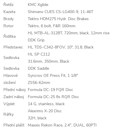
Řetěz
KMC Xglide
Kazeta
Shimano CUES CS-LG400-9, 11-46T
Brzdy
Tektro HDM275 Hydr. Disc Brakes
Rotor
Tektro, 6 bolt, F&R 160mm
HL MTB-AL-312BT, 720mm, black, 12mm rise
Řidítka
DDK Grip
Představec
HL TDS-C342-8FOV, 10°, 31.8, Black
HL SP C212
Sedlovka
31.6mm, 350mm, Black
Sedlovka
DDK Saddle
Hlavové
Syncros OE Press Fit, 1 1/8"
složení
ZS56-62mm
Přední náboj
Formula DC-19 FQR Disc
Zadní náboj
Formula DC-25 8s RQR Disc
Výplet
14 G, stainless, black
Alexrims X-20 Disc
Ráfky
32H, black
Přední plášť
Maxxis Rekon Race, 2.4", DUAL, 60PTI