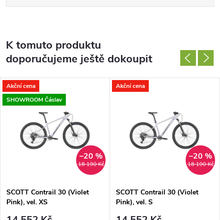
K tomuto produktu
doporučujeme ještě dokoupit
Akční cena
Akční cena
SHOWROOM Čáslav
–20 %
–20 %
18 190 Kč
18 190 Kč
SCOTT Contrail 30 (Violet
SCOTT Contrail 30 (Violet
Pink), vel. XS
Pink), vel. S
14 552 Kč
14 552 Kč