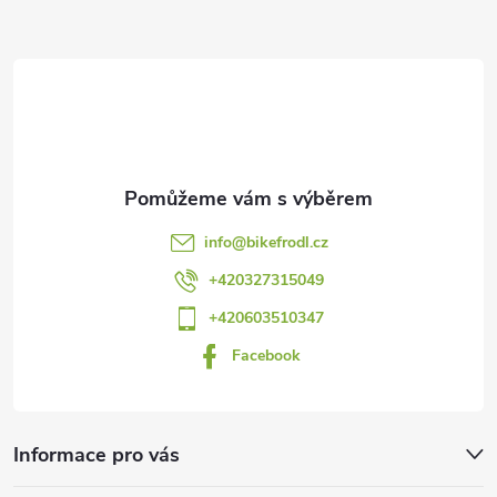
Z
á
p
a
t
info
@
bikefrodl.cz
í
+420327315049
+420603510347
Facebook
Informace pro vás