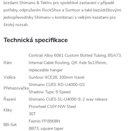
brzdami Shimano & Tektro pro spolehlivé zastavení v případě
potřeby, odpružením RockShox a Suntour a také bezúdržbovými
jednopřevodníky Shimano v kombinaci s velkými kazetami pro
široký rozsah.
Technická specifikace
Contrail Alloy 6061 Custom Butted Tubing, BSA73,
Rám
Internal Cable Routing, QR Axle 5x135mm,
replaceable hanger
Vidlice
Suntour XCE28, 100mm travel
Shimano CUES RD-U4000-GS
Přehazovačka
Shadow Type, 9 Speed
Řazení
Shimano CUES SL-U4000-9, 2 way release
Prowheel C10Y-NW Steel
Kliky
30T
Feimin FP.B908N
BB-Set
BB73, square taper