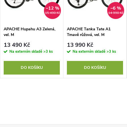
–12 %
–6 %
15 490 Kč
14 990 Kč
APACHE Hupahu A3 Zelená,
APACHE Tanka Tate A1
vel. M
Tmavě růžová, vel. M
13 490 Kč
13 990 Kč
Na externím skladě
>3 ks
Na externím skladě
>3 ks
DO KOŠÍKU
DO KOŠÍKU