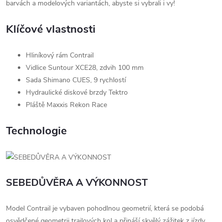
barvách a modelových variantách, abyste si vybrali i vy!
Klíčové vlastnosti
Hliníkový rám Contrail
Vidlice Suntour XCE28, zdvih 100 mm
Sada Shimano CUES, 9 rychlostí
Hydraulické diskové brzdy Tektro
Pláště Maxxis Rekon Race
Technologie
SEBEDŮVĚRA A VÝKONNOST
Model Contrail je vybaven pohodlnou geometrií, která se podobá
osvědčené geometrii trailových kol a přináší skvělý zážitek z jízdy.