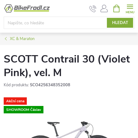
Přejít
NÁKUPNÍ
KOŠÍK
na
obsah
HLEDAT
XC & Maraton
SCOTT Contrail 30 (Violet
Pink), vel. M
Kód produktu:
SCO4256348352008
Akční cena
SHOWROOM Čáslav