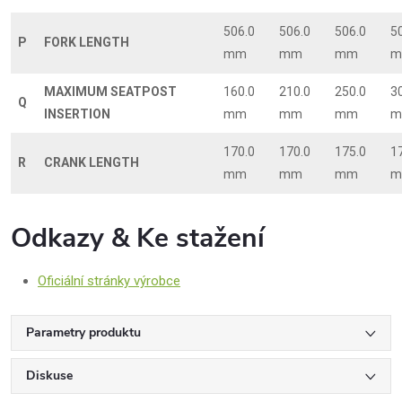
506.0
506.0
506.0
5
P
FORK LENGTH
mm
mm
mm
m
MAXIMUM SEATPOST
160.0
210.0
250.0
3
Q
INSERTION
mm
mm
mm
m
170.0
170.0
175.0
1
R
CRANK LENGTH
mm
mm
mm
m
Odkazy & Ke stažení
Oficiální stránky výrobce
Parametry produktu
Diskuse