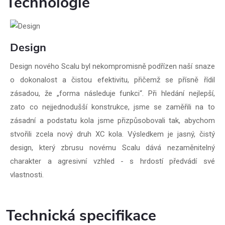
Technologie
Design
Design nového Scalu byl nekompromisně podřízen naší snaze
o dokonalost a čistou efektivitu, přičemž se přísně řídil
zásadou, že „forma následuje funkci“. Při hledání nejlepší,
zato co nejjednodušší konstrukce, jsme se zaměřili na to
zásadní a podstatu kola jsme přizpůsobovali tak, abychom
stvořili zcela nový druh XC kola. Výsledkem je jasný, čistý
design, který zbrusu novému Scalu dává nezaměnitelný
charakter a agresivní vzhled - s hrdostí předvádí své
vlastnosti.
Technická specifikace