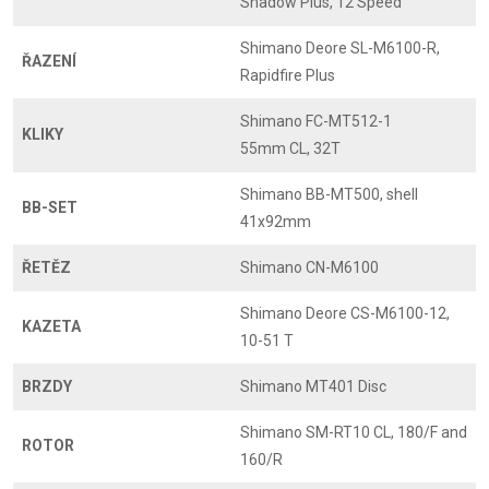
Shadow Plus, 12 Speed
Shimano Deore SL-M6100-R,
ŘAZENÍ
Rapidfire Plus
Shimano FC-MT512-1
KLIKY
55mm CL, 32T
Shimano BB-MT500, shell
BB-SET
41x92mm
ŘETĚZ
Shimano CN-M6100
Shimano Deore CS-M6100-12,
KAZETA
10-51 T
BRZDY
Shimano MT401 Disc
Shimano SM-RT10 CL, 180/F and
ROTOR
160/R