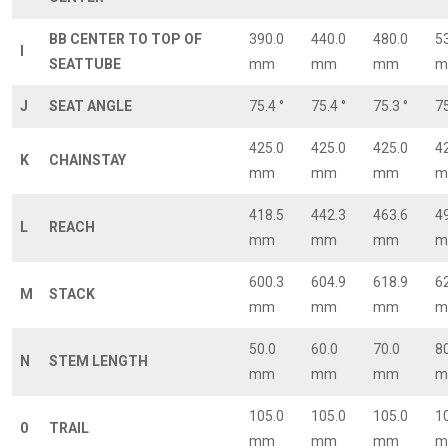
BB CENTER TO TOP OF
390.0
440.0
480.0
5
I
SEATTUBE
mm
mm
mm
m
J
SEAT ANGLE
75.4 °
75.4 °
75.3 °
75
425.0
425.0
425.0
4
K
CHAINSTAY
mm
mm
mm
m
418.5
442.3
463.6
4
L
REACH
mm
mm
mm
m
600.3
604.9
618.9
6
M
STACK
mm
mm
mm
m
50.0
60.0
70.0
8
N
STEM LENGTH
mm
mm
mm
m
105.0
105.0
105.0
1
0
TRAIL
mm
mm
mm
m