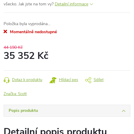
všecko. Jak jste na tom vy?
Detailní informace
Položka byla vyprodána…
Momentálně nedostupné
44 190 Kč
35 352 Kč
Měrná
cena:
Dotaz k produktu
Hlídací pes
Sdílet
Značka:
Scott
Popis produktu
Detailní popis produktu