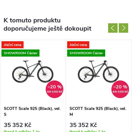
K tomuto produktu
doporučujeme ještě dokoupit
Akční cena
Akční cena
SHOWROOM Čáslav
SHOWROOM Čáslav
–20 %
–20 %
44 190 Kč
44 190 Kč
SCOTT Scale 925 (Black), vel.
SCOTT Scale 925 (Black), vel.
S
M
35 352 Kč
35 352 Kč
Ihned k odběru
1 ks
Ihned k odběru
1 ks