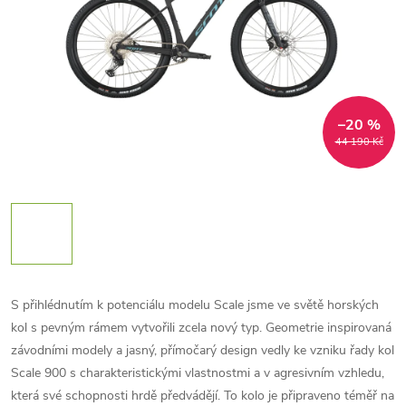
–20 %
44 190 Kč
S přihlédnutím k potenciálu modelu Scale jsme ve světě horských
kol s pevným rámem vytvořili zcela nový typ. Geometrie inspirovaná
závodními modely a jasný, přímočarý design vedly ke vzniku řady kol
Scale 900 s charakteristickými vlastnostmi a v agresivním vzhledu,
která své schopnosti hrdě předvádějí. To kolo je připraveno téměř na