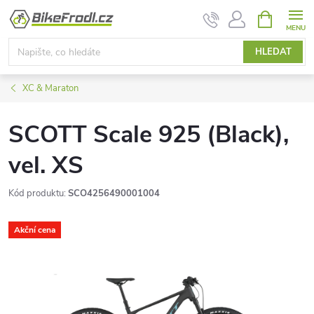
Přejít
NÁKUPNÍ
KOŠÍK
na
obsah
HLEDAT
XC & Maraton
SCOTT Scale 925 (Black),
vel. XS
Kód produktu:
SCO4256490001004
Akční cena