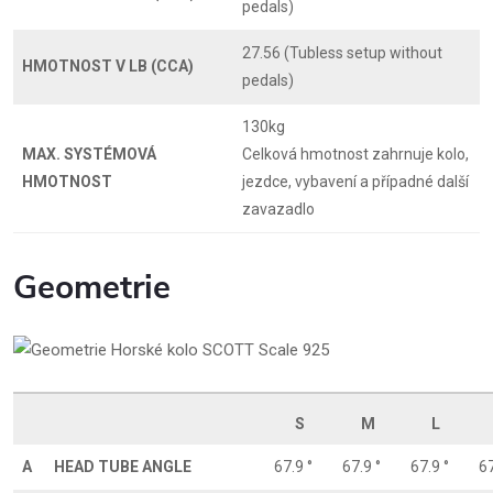
pedals)
27.56 (Tubless setup without
HMOTNOST V LB (CCA)
pedals)
130kg
MAX. SYSTÉMOVÁ
Celková hmotnost zahrnuje kolo,
HMOTNOST
jezdce, vybavení a případné další
zavazadlo
Geometrie
S
M
L
A
HEAD TUBE ANGLE
67.9 °
67.9 °
67.9 °
67