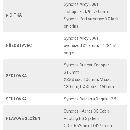
Syncros Alloy 6061
T shape Flat, 9°, 740mm
ŘIDÍTKA
Syncros Performance XC lock-
on grips
Syncros Alloy 6061
PŘEDSTAVEC
oversized 31.8mm, 1 1/8", 6°
angle
Syncros Duncan Dropper,
31.6mm
SEDLOVKA
XS&S size 100mm, M size
130mm, L &XL size 150mm
SEDLOVKA
Syncros Belcarra Regular 2.5
Syncros - Acros OE Cable
HLAVOVÉ SLOŽENÍ
Routing HS System
OD 50/62mm, ID 42/56mm