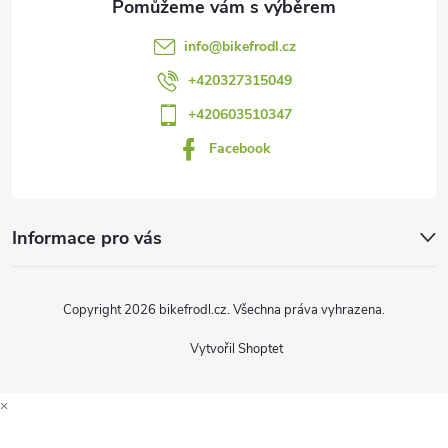
t
info
@
bikefrodl.cz
í
+420327315049
+420603510347
Facebook
Informace pro vás
Copyright 2026
bikefrodl.cz
. Všechna práva vyhrazena.
Vytvořil Shoptet
×