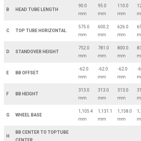
90.0
95.0
110.0
1
B
HEAD TUBE LENGTH
mm
mm
mm
m
575.0
600.2
626.0
6
C
TOP TUBE HORIZONTAL
mm
mm
mm
m
752.0
781.0
800.0
8
D
STANDOVER HEIGHT
mm
mm
mm
m
-62.0
-62.0
-62.0
-6
E
BB OFFSET
mm
mm
mm
m
313.0
313.0
313.0
3
F
BB HEIGHT
mm
mm
mm
m
1,105.4
1,131.1
1,158.0
1
G
WHEEL BASE
mm
mm
mm
m
BB CENTER TO TOPTUBE
H
CENTER