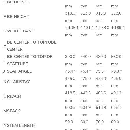
E
BB OFFSET
mm
mm
mm
mm
313.0
313.0
313.0
313.0
F
BB HEIGHT
mm
mm
mm
mm
1,105.4
1,131.1
1,158.0
1,189.4
G
WHEEL BASE
mm
mm
mm
mm
BB CENTER TO TOPTUBE
H
CENTER
BB CENTER TO TOP OF
390.0
440.0
480.0
530.0
I
SEATTUBE
mm
mm
mm
mm
J
SEAT ANGLE
75.4 °
75.4 °
75.3 °
75.3 °
425.0
425.0
425.0
425.0
K
CHAINSTAY
mm
mm
mm
mm
418.5
442.3
463.6
491.2
L
REACH
mm
mm
mm
mm
600.3
604.9
618.9
628.1
M
STACK
mm
mm
mm
mm
50.0
60.0
70.0
80.0
N
STEM LENGTH
mm
mm
mm
mm