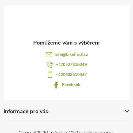
á
p
a
t
info
@
bikefrodl.cz
í
+420327315049
+420603510347
Facebook
Informace pro vás
Copyright 2026
bikefrodl.cz
. Všechna práva vyhrazena.