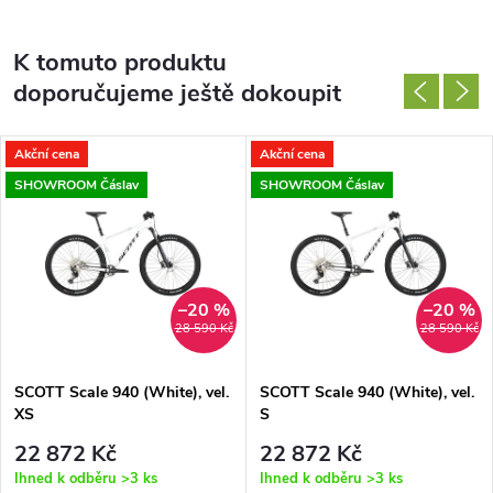
K tomuto produktu
doporučujeme ještě dokoupit
Akční cena
Akční cena
SHOWROOM Čáslav
SHOWROOM Čáslav
–20 %
–20 %
28 590 Kč
28 590 Kč
SCOTT Scale 940 (White), vel.
SCOTT Scale 940 (White), vel.
XS
S
22 872 Kč
22 872 Kč
Ihned k odběru
>3 ks
Ihned k odběru
>3 ks