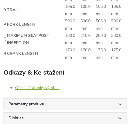
105.0
105.0
105.0
105.0
0
TRAIL
mm
mm
mm
mm
506.0
506.0
506.0
506.0
P
FORK LENGTH
mm
mm
mm
mm
MAXIMUM SEATPOST
160.0
210.0
250.0
300.0
Q
INSERTION
mm
mm
mm
mm
170.0
170.0
175.0
175.0
R
CRANK LENGTH
mm
mm
mm
mm
Odkazy & Ke stažení
Oficiální stránky výrobce
Parametry produktu
Diskuse