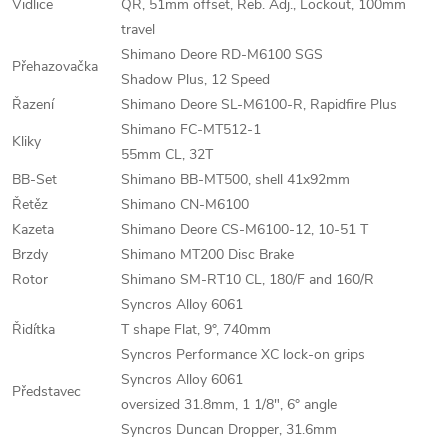
Vidlice
QR, 51mm offset, Reb. Adj., Lockout, 100mm
travel
Shimano Deore RD-M6100 SGS
Přehazovačka
Shadow Plus, 12 Speed
Řazení
Shimano Deore SL-M6100-R, Rapidfire Plus
Shimano FC-MT512-1
Kliky
55mm CL, 32T
BB-Set
Shimano BB-MT500, shell 41x92mm
Řetěz
Shimano CN-M6100
Kazeta
Shimano Deore CS-M6100-12, 10-51 T
Brzdy
Shimano MT200 Disc Brake
Rotor
Shimano SM-RT10 CL, 180/F and 160/R
Syncros Alloy 6061
Řidítka
T shape Flat, 9°, 740mm
Syncros Performance XC lock-on grips
Syncros Alloy 6061
Představec
oversized 31.8mm, 1 1/8", 6° angle
Syncros Duncan Dropper, 31.6mm