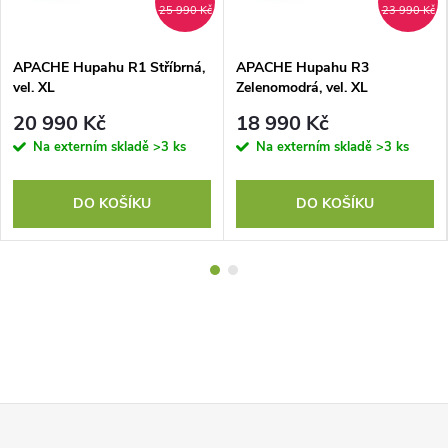
25 990 Kč
23 990 Kč
APACHE Hupahu R1 Stříbrná,
APACHE Hupahu R3
vel. XL
Zelenomodrá, vel. XL
20 990 Kč
18 990 Kč
Na externím skladě
>3 ks
Na externím skladě
>3 ks
DO KOŠÍKU
DO KOŠÍKU
Z