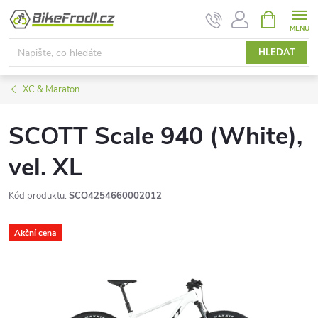
Přejít
NÁKUPNÍ
KOŠÍK
na
obsah
HLEDAT
XC & Maraton
SCOTT Scale 940 (White),
vel. XL
Kód produktu:
SCO4254660002012
Akční cena