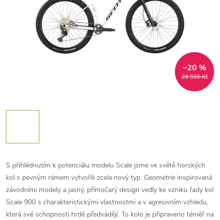
–20 %
28 590 Kč
S přihlédnutím k potenciálu modelu Scale jsme ve světě horských
kol s pevným rámem vytvořili zcela nový typ. Geometrie inspirovaná
závodními modely a jasný, přímočarý design vedly ke vzniku řady kol
Scale 900 s charakteristickými vlastnostmi a v agresivním vzhledu,
která své schopnosti hrdě předvádějí. To kolo je připraveno téměř na