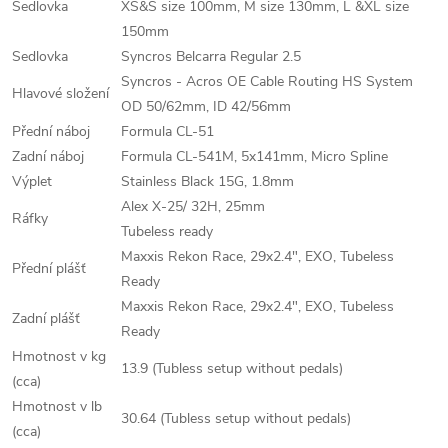
Sedlovka
XS&S size 100mm, M size 130mm, L &XL size
150mm
Sedlovka
Syncros Belcarra Regular 2.5
Syncros - Acros OE Cable Routing HS System
Hlavové složení
OD 50/62mm, ID 42/56mm
Přední náboj
Formula CL-51
Zadní náboj
Formula CL-541M, 5x141mm, Micro Spline
Výplet
Stainless Black 15G, 1.8mm
Alex X-25/ 32H, 25mm
Ráfky
Tubeless ready
Maxxis Rekon Race, 29x2.4", EXO, Tubeless
Přední plášť
Ready
Maxxis Rekon Race, 29x2.4", EXO, Tubeless
Zadní plášť
Ready
Hmotnost v kg
13.9 (Tubless setup without pedals)
(cca)
Hmotnost v lb
30.64 (Tubless setup without pedals)
(cca)