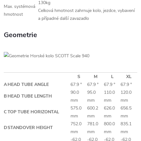
130kg
Max. systémová
Celková hmotnost zahrnuje kolo, jezdce, vybavení
hmotnost
a případné další zavazadlo
Geometrie
S
M
L
XL
A
HEAD TUBE ANGLE
67.9 °
67.9 °
67.9 °
67.9 °
90.0
95.0
110.0
120.0
B
HEAD TUBE LENGTH
mm
mm
mm
mm
575.0
600.2
626.0
656.5
C
TOP TUBE HORIZONTAL
mm
mm
mm
mm
752.0
781.0
800.0
835.1
D
STANDOVER HEIGHT
mm
mm
mm
mm
-62.0
-62.0
-62.0
-62.0