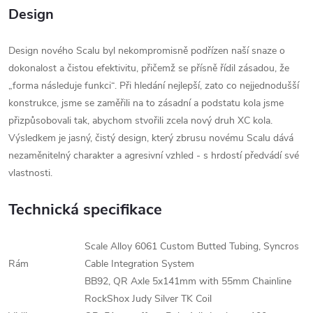
Design
Design nového Scalu byl nekompromisně podřízen naší snaze o
dokonalost a čistou efektivitu, přičemž se přísně řídil zásadou, že
„forma následuje funkci“. Při hledání nejlepší, zato co nejjednodušší
konstrukce, jsme se zaměřili na to zásadní a podstatu kola jsme
přizpůsobovali tak, abychom stvořili zcela nový druh XC kola.
Výsledkem je jasný, čistý design, který zbrusu novému Scalu dává
nezaměnitelný charakter a agresivní vzhled - s hrdostí předvádí své
vlastnosti.
Technická specifikace
Scale Alloy 6061 Custom Butted Tubing, Syncros
Rám
Cable Integration System
BB92, QR Axle 5x141mm with 55mm Chainline
RockShox Judy Silver TK Coil