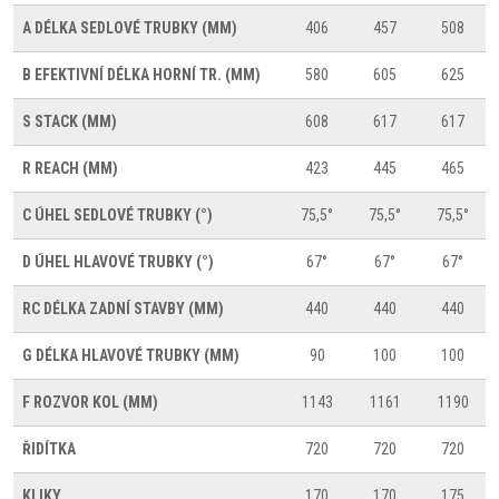
A
DÉLKA SEDLOVÉ TRUBKY (MM)
406
457
508
B
EFEKTIVNÍ DÉLKA HORNÍ TR. (MM)
580
605
625
S
STACK (MM)
608
617
617
R
REACH (MM)
423
445
465
C
ÚHEL SEDLOVÉ TRUBKY (°)
75,5°
75,5°
75,5°
D
ÚHEL HLAVOVÉ TRUBKY (°)
67°
67°
67°
RC
DÉLKA ZADNÍ STAVBY (MM)
440
440
440
G
DÉLKA HLAVOVÉ TRUBKY (MM)
90
100
100
F
ROZVOR KOL (MM)
1143
1161
1190
ŘIDÍTKA
720
720
720
KLIKY
170
170
175