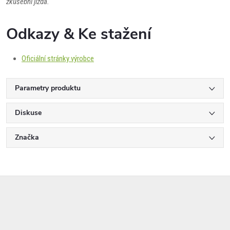
zkušební jízda.
Odkazy & Ke stažení
Oficiální stránky výrobce
Parametry produktu
Diskuse
Značka
Z
á