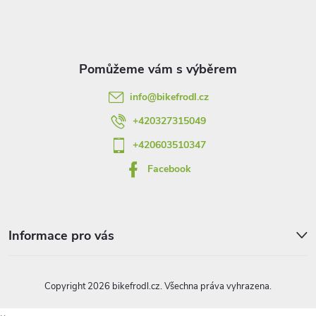
p
a
t
info
@
bikefrodl.cz
í
+420327315049
+420603510347
Facebook
Informace pro vás
Copyright 2026
bikefrodl.cz
. Všechna práva vyhrazena.