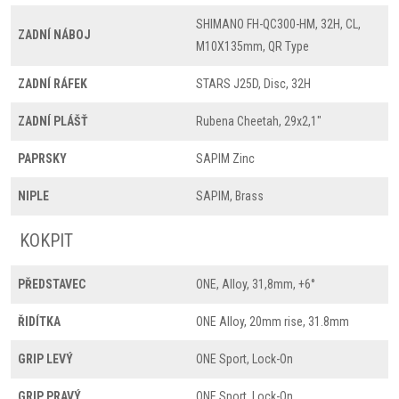
SHIMANO FH-QC300-HM, 32H, CL,
ZADNÍ NÁBOJ
M10X135mm, QR Type
ZADNÍ RÁFEK
STARS J25D, Disc, 32H
ZADNÍ PLÁŠŤ
Rubena Cheetah, 29x2,1"
PAPRSKY
SAPIM Zinc
NIPLE
SAPIM, Brass
KOKPIT
PŘEDSTAVEC
ONE, Alloy, 31,8mm, +6°
ŘIDÍTKA
ONE Alloy, 20mm rise, 31.8mm
GRIP LEVÝ
ONE Sport, Lock-On
GRIP PRAVÝ
ONE Sport, Lock-On