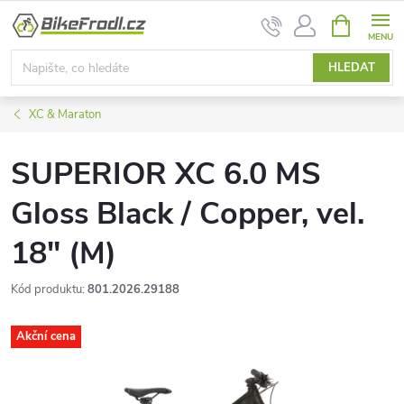
Přejít
NÁKUPNÍ
na
KOŠÍK
obsah
HLEDAT
XC & Maraton
SUPERIOR XC 6.0 MS
Gloss Black / Copper, vel.
18" (M)
Kód produktu:
801.2026.29188
Akční cena