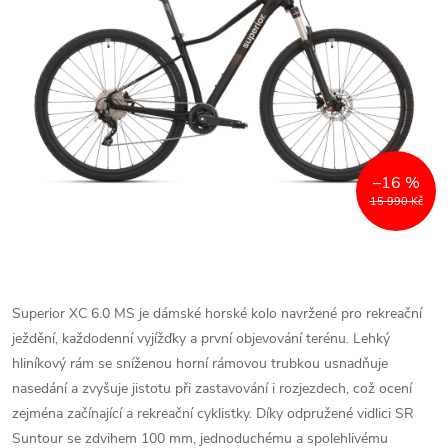
–16 %
15 990 Kč
Superior XC 6.0 MS je dámské horské kolo navržené pro rekreační
ježdění, každodenní vyjížďky a první objevování terénu. Lehký
hliníkový rám se sníženou horní rámovou trubkou usnadňuje
nasedání a zvyšuje jistotu při zastavování i rozjezdech, což ocení
zejména začínající a rekreační cyklistky. Díky odpružené vidlici SR
Suntour se zdvihem 100 mm, jednoduchému a spolehlivému