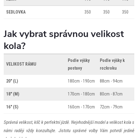
SEDLOVKA
350
350
350
Jak vybrat správnou velikost
kola?
Podle výšky
Podle výšky k
VELIKOST RÁMU
postavy
rozkroku
20" (L)
180cm - 190cm
88cm - 94cm
18" (M)
170cm - 180cm
80cm - 87cm
16" (S)
160cm - 170cm
72cm - 79cm
Správná velikost, klíč k perfektní jízdě. Nejvhodnější model a velikost kola s
námi raději vždy konzultujte. Jistotu správné volby Vám potvrdí jedině