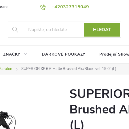
+420327315049
rance nejnižší ceny!
Podmínky ochrany osobních údajů
Platební me
HLEDAT
ZNAČKY
DÁRKOVÉ POUKAZY
Prodejní Sho
Maraton
SUPERIOR XP 6.6 Matte Brushed Alu/Black, vel. 19,0" (L)
SUPERIOR 
Brushed Al
(L)