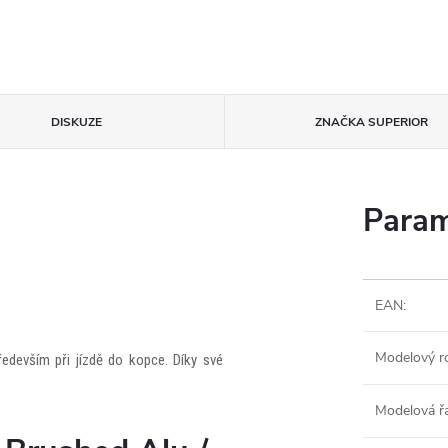
DISKUZE
ZNAČKA
SUPERIOR
Param
EAN
:
Modelový r
edevším při jízdě do kopce. Díky své
Modelová ř