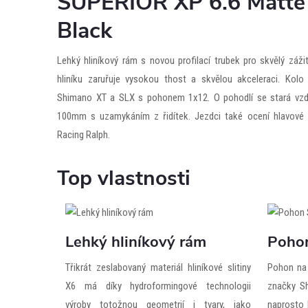
SUPERIOR XP 6.6 Matte 
Black
Lehký hliníkový rám s novou profilací trubek pro skvělý zážite
hliníku zaruřuje vysokou thost a skvělou akceleraci. Ko
Shimano XT a SLX s pohonem 1x12. O pohodlí se stará vzd
100mm s uzamykáním z řidítek. Jezdci také ocení hlavové
Racing Ralph.
Top vlastnosti
Lehký hliníkový rám
Poho
Třikrát zeslabovaný materiál hliníkové slitiny
Pohon na 
X6 má díky hydroformingové technologii
značky S
výroby totožnou geometrií i tvary, jako
naprosto