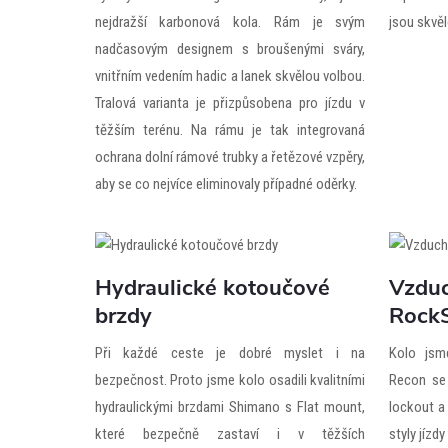
nejdražší karbonová kola. Rám je svým
jsou skvěl
nadčasovým designem s broušenými sváry,
vnitřním vedením hadic a lanek skvělou volbou.
Tralová varianta je přizpůsobena pro jízdu v
těžším terénu. Na rámu je tak integrovaná
ochrana dolní rámové trubky a řetězové vzpěry,
aby se co nejvíce eliminovaly případné oděrky.
Hydraulické kotoučové
Vzduc
brzdy
Rock
Při každé ceste je dobré myslet i na
Kolo jsme
bezpečnost. Proto jsme kolo osadili kvalitními
Recon se
hydraulickými brzdami Shimano s Flat mount,
lockout a 
které bezpečně zastaví i v těžších
styly jízd