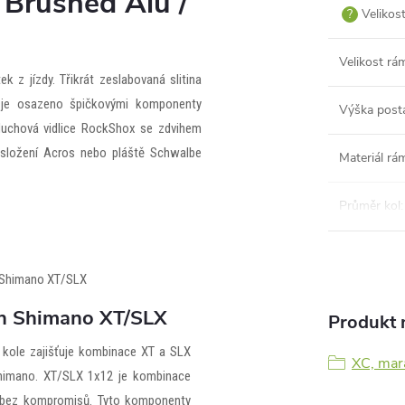
Brushed Alu /
?
Velikos
Velikost rá
k z jízdy. Třikrát zeslabovaná slitina
lo je osazeno špičkovými komponenty
Výška post
uchová vidlice RockShox se zdvihem
 složení Acros nebo pláště Schwalbe
Materiál rá
Průměr kol
:
n Shimano XT/SLX
Produkt n
kole zajišťuje kombinace XT a SLX
XC, mar
himano. XT/SLX 1x12 je kombinace
 bez kompromisů. Tyto komponenty