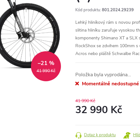
Kód produktu:
801.2024.29239
Lehký hliníkový rám s novou profil
slitina hliníku zaruřuje vysokou 
komponenty Shimano XT a SLX s 
RockShox se zdvihem 100mm s uza
Acros nebo pláště Schwalbe Rac
–21 %
41 990 Kč
Položka byla vyprodána…
Momentálně nedostupné
41 990 Kč
32 990 Kč
Měrná
cena:
Dotaz k produktu
Hlí