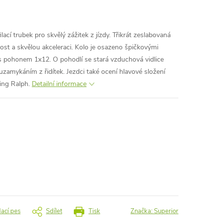
ací trubek pro skvělý zážitek z jízdy. Třikrát zeslabovaná
thost a skvělou akceleraci. Kolo je osazeno špičkovými
pohonem 1x12. O pohodlí se stará vzduchová vidlice
mykáním z řidítek. Jezdci také ocení hlavové složení
ing Ralph.
Detailní informace
dací pes
Sdílet
Tisk
Značka:
Superior