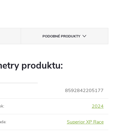
PODOBNÉ PRODUKTY
etry produktu:
8592842205177
2024
ok
:
Superior XP Race
ada
: