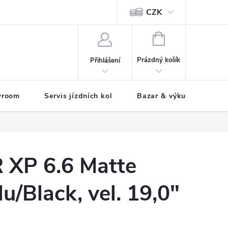
CZK
tody
NÁKUPNÍ
KOŠÍK
Prázdný košík
Přihlášení
wroom
Servis jízdních kol
Bazar & výkup jízdních 
XP 6.6 Matte
u/Black, vel. 19,0"