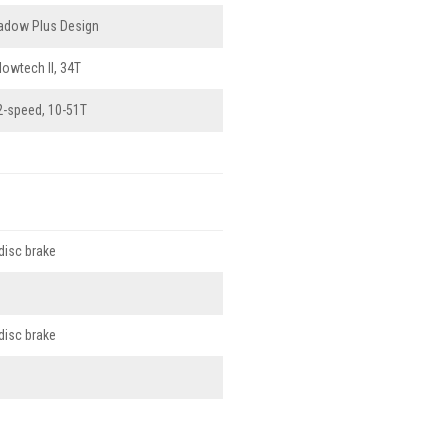
adow Plus Design
owtech II, 34T
-speed, 10-51T
disc brake
disc brake