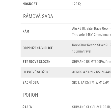
NOSNOST
120 Kg
RÁMOVÁ SADA
Alu X6 Ultralite, Race Geom
RÁM
Thru axle 148x12mm, Inner 
RockShox Recon Silver RL R
ODPRUŽENÁ VIDLICE
100mm travel
STŘEDOVÉ SLOŽENÍ
SHIMANO BB-MT500PA, Pres
HLAVOVÉ SLOŽENÍ
ACROS AZX-212 R5, ZS44/2
ZADNÍ OSA
SB01, TA12x171.5, M12xP1.5
POHON
ŘAZENÍ
SHIMANO SLX SL-M7100-IR, 