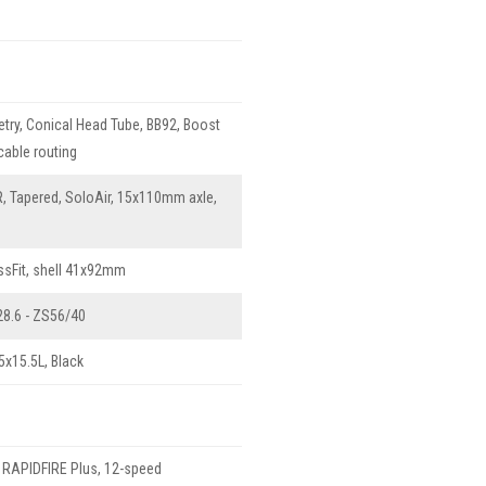
etry, Conical Head Tube, BB92, Boost
cable routing
, Tapered, SoloAir, 15x110mm axle,
sFit, shell 41x92mm
8.6 - ZS56/40
x15.5L, Black
RAPIDFIRE Plus, 12-speed