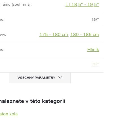
L | 18,5" - 19,5"
t rámu (souhrnná)
:
19"
mu
:
175 - 180 cm
,
180 - 185 cm
avy
:
Hliník
mu
:
29"
VŠECHNY PARAMETRY
aleznete v této kategorii
aton kola