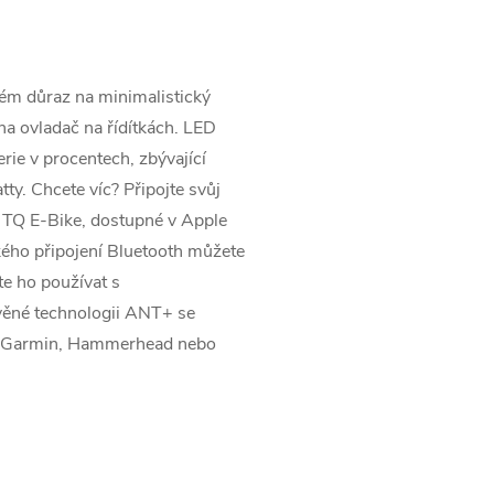
ém důraz na minimalistický
na ovladač na řídítkách. LED
erie v procentech, zbývající
y. Chcete víc? Připojte svůj
e TQ E-Bike, dostupné v Apple
ého připojení Bluetooth můžete
te ho používat s
věné technologii ANT+ se
ř. Garmin, Hammerhead nebo