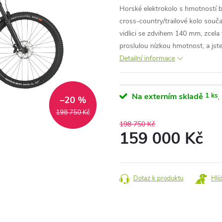
Horské elektrokolo s hmotností b
cross-country/trailové kolo souč
vidlici se zdvihem 140 mm, zcela
proslulou nízkou hmotnost, a jste 
Detailní informace
Na externím skladě
1 ks
–20 %
198 750 Kč
198 750 Kč
159 000 Kč
Měrná
cena:
Dotaz k produktu
Hlí