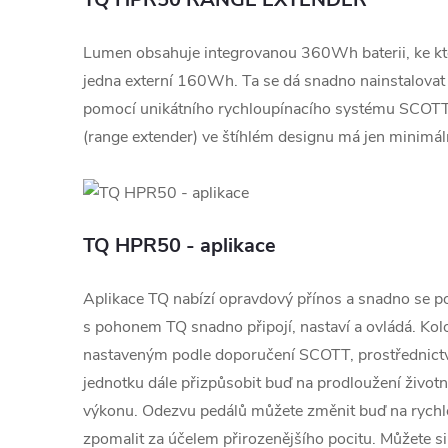
Lumen obsahuje integrovanou 360Wh baterii, ke kte
jedna externí 160Wh. Ta se dá snadno nainstalovat
pomocí unikátního rychloupínacího systému SCOTT
(range extender) ve štíhlém designu má jen minimál
TQ HPR50 - aplikace
Aplikace TQ nabízí opravdový přínos a snadno se po
s pohonem TQ snadno připojí, nastaví a ovládá. Ko
nastaveným podle doporučení SCOTT, prostřednict
jednotku dále přizpůsobit buď na prodloužení životn
výkonu. Odezvu pedálů můžete změnit buď na rychle
zpomalit za účelem přirozenějšího pocitu. Můžete si 