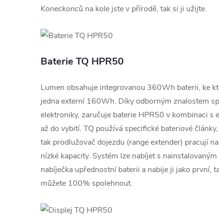
Koneckonců na kole jste v přírodě, tak si ji užijte.
Baterie TQ HPR50
Lumen obsahuje integrovanou 360Wh baterii, ke kte
jedna externí 160Wh. Díky odborným znalostem spo
elektroniky, zaručuje baterie HPR50 v kombinaci s e
až do vybití. TQ používá specifické bateriové články, k
tak prodlužovač dojezdu (range extender) pracují na
nízké kapacity. Systém lze nabíjet s nainstalovaný
nabíječka upřednostní baterii a nabije ji jako první, 
můžete 100% spolehnout.