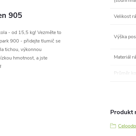
(souhrnná
en 905
Velikost 
ola - od 15,5 kg! Vezměte to
Výška pos
park 900 - přidejte tlumič se
la tichou, výkonnou
Materiál 
ízkou hmotnost, a jste
#
Průměr ko
Produkt n
Celoodp