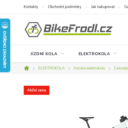
Přejít
Kontakty
Obchodní podmínky
Jak nakupovat
Ga
na
obsah
JÍZDNÍ KOLA
ELEKTROKOLA
ELEKTROKOLA
Horská elektrokola
Celoodp
Domů
Akční cena