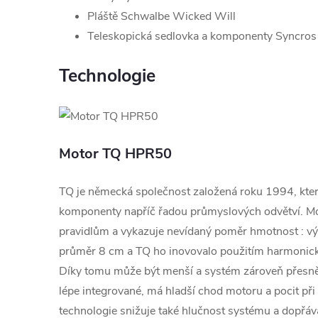
Pláště Schwalbe Wicked Will
Teleskopická sedlovka a komponenty Syncros
Technologie
Motor TQ HPR50
TQ je německá společnost založená roku 1994, která 
komponenty napříč řadou průmyslových odvětví. 
pravidlům a vykazuje nevídaný poměr hmotnost : vý
průměr 8 cm a TQ ho inovovalo použitím harmonic
Díky tomu může být menší a systém zároveň přesnějš
lépe integrované, má hladší chod motoru a pocit při š
technologie snižuje také hlučnost systému a dopřává