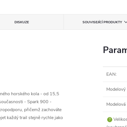
DISKUZE
SOUVISEJÍCÍ PRODUKTY
Param
EAN
:
Modelový 
žného horského kola - od 15,5
 současnosti - Spark 900 -
Modelová 
ktropodporu, přičemž zachováte
et každý trail stejně rychle jako
Veliko
?