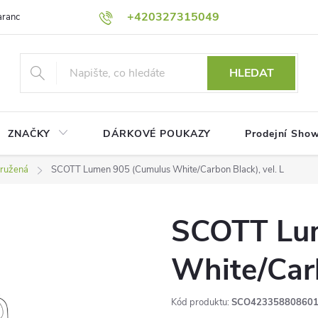
+420327315049
rance nejnižší ceny!
Podmínky ochrany osobních údajů
Platební me
HLEDAT
ZNAČKY
DÁRKOVÉ POUKAZY
Prodejní Sho
ružená
SCOTT Lumen 905 (Cumulus White/Carbon Black), vel. L
SCOTT Lu
White/Carb
Kód produktu:
SCO42335880860