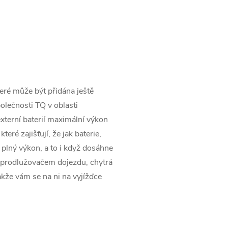
ré může být přidána ještě
lečnosti TQ v oblasti
xterní baterií maximální výkon
teré zajišťují, že jak baterie,
 plný výkon, a to i když dosáhne
m prodlužovačem dojezdu, chytrá
takže vám se na ni na vyjížďce