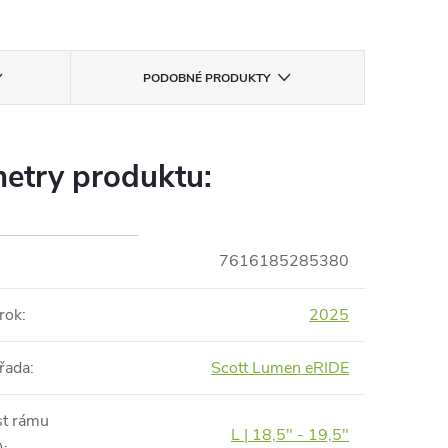
PODOBNÉ PRODUKTY
etry produktu:
7616185285380
rok
:
2025
řada
:
Scott Lumen eRIDE
st rámu
L | 18,5" - 19,5"