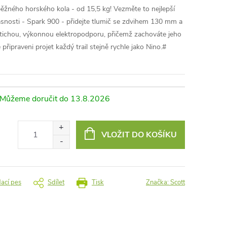
ěžného horského kola - od 15,5 kg! Vezměte to nejlepší
asnosti - Spark 900 - přidejte tlumič se zdvihem 130 mm a
 tichou, výkonnou elektropodporu, přičemž zachováte jeho
připraveni projet každý trail stejně rychle jako Nino.#
13.8.2026
VLOŽIT DO KOŠÍKU
dací pes
Sdílet
Tisk
Značka:
Scott