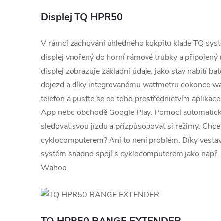
Displej TQ HPR50
V rámci zachování úhledného kokpitu klade TQ syst
displej vnořený do horní rámové trubky a připojený 
displej zobrazuje základní údaje, jako stav nabití bat
dojezd a díky integrovanému wattmetru dokonce watt
telefon a pusťte se do toho prostřednictvím aplikac
App nebo obchodě Google Play. Pomocí automatick
sledovat svou jízdu a přizpůsobovat si režimy. Chce
cyklocomputerem? Ani to není problém. Díky vesta
systém snadno spojí s cyklocomputerem jako nap
Wahoo.
TQ HPR50 RANGE EXTENDER