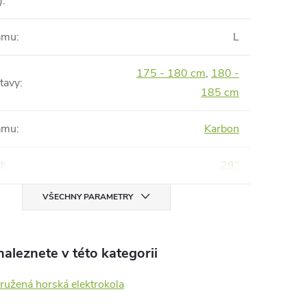
)
:
rámu
:
L
175 - 180 cm
,
180 -
tavy
:
185 cm
rámu
:
Karbon
l
:
29"
VŠECHNY PARAMETRY
aleznete v této kategorii
ružená horská elektrokola