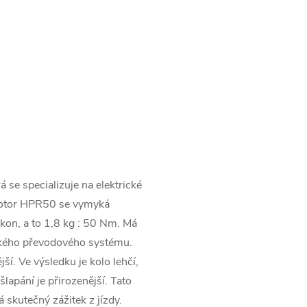
se specializuje na elektrické
Motor HPR50 se vymyká
kon, a to 1,8 kg : 50 Nm. Má
kého převodového systému.
í. Ve výsledku je kolo lehčí,
lapání je přirozenější. Tato
 skutečný zážitek z jízdy.