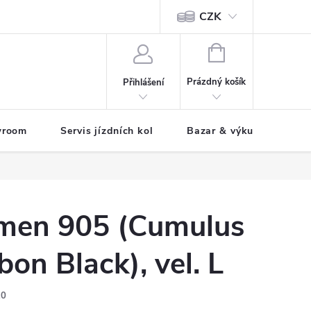
CZK
tody
NÁKUPNÍ
KOŠÍK
Prázdný košík
Přihlášení
wroom
Servis jízdních kol
Bazar & výkup jízdních 
men 905 (Cumulus
on Black), vel. L
10