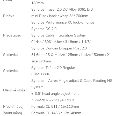
180mm
Syncros Fraser 2.0 DC Alloy 6061 D.B.
Řidítka
mini Rise / back sweep 8° / 760mm
Syncros Performance XC lock-on grips
Syncros DC 2.0
Představec
Syncros Cable Integration System
0° rise / 6061 Alloy / 31.8mm / 1 1/8"
Syncros Duncan Dropper Post 2.0
Sedlovka
31.6mm / S & M size 125mm / L size 150mm / XL
size 170mm
Syncros Tofino 2.0 Regular
Sedlovka
CRMO rails
Syncros - Acros Angle adjust & Cable Routing HS
System
Hlavové složení
+-0.6° head angle adjustment
ZS56/28.6 – ZS56/40 MTB
Přední náboj
Formula CL-811 / 15x110mm
Zadní náboj
Formula CL-148S / 12x148mm