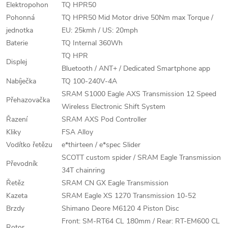
Elektropohon
TQ HPR50
Pohonná
TQ HPR50 Mid Motor drive 50Nm max Torque /
jednotka
EU: 25kmh / US: 20mph
Baterie
TQ Internal 360Wh
TQ HPR
Displej
Bluetooth / ANT+ / Dedicated Smartphone app
Nabíječka
TQ 100-240V-4A
SRAM S1000 Eagle AXS Transmission 12 Speed
Přehazovačka
Wireless Electronic Shift System
Řazení
SRAM AXS Pod Controller
Kliky
FSA Alloy
Vodítko řetězu
e*thirteen / e*spec Slider
SCOTT custom spider / SRAM Eagle Transmission
Převodník
34T chainring
Řetěz
SRAM CN GX Eagle Transmission
Kazeta
SRAM Eagle XS 1270 Transmission 10-52
Brzdy
Shimano Deore M6120 4 Piston Disc
Front: SM-RT64 CL 180mm / Rear: RT-EM600 CL
Rotor