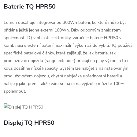
Baterie TQ HPR50
Lumen obsahuje integrovanou 360Wh baterii, ke které může být
přidána ještě jedna externí 160Wh. Díky odborným znalostem
společnosti TQ v oblasti elektroniky, zaručuje baterie HPR50 v
kombinaci s externí baterií maximální výkon až do vybití. TQ používá
specifické bateriové články, které zajišťují, že jak baterie, tak
prodlužovač dojezdu (range extender) pracují na plný výkon, a to i
když dosáhne nízké kapacity. Systém lze nabíjet s nainstalovaným
prodlužovačem dojezdu, chytrá nabíječka upřednostní baterii a
nabije ji jako první, takže vám se na ni na vyjížďce můžete 100%
spolehnout.
Displej TQ HPR50