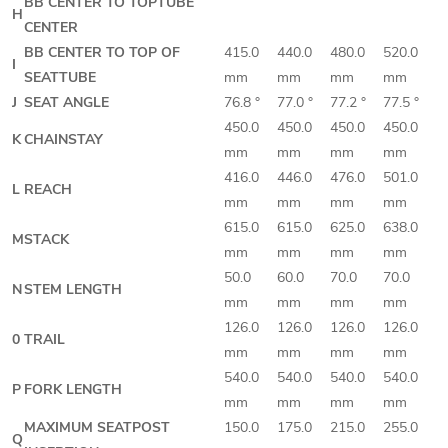
BB CENTER TO TOPTUBE
H
CENTER
BB CENTER TO TOP OF
415.0
440.0
480.0
520.0
I
SEATTUBE
mm
mm
mm
mm
J
SEAT ANGLE
76.8 °
77.0 °
77.2 °
77.5 °
450.0
450.0
450.0
450.0
K
CHAINSTAY
mm
mm
mm
mm
416.0
446.0
476.0
501.0
L
REACH
mm
mm
mm
mm
615.0
615.0
625.0
638.0
M
STACK
mm
mm
mm
mm
50.0
60.0
70.0
70.0
N
STEM LENGTH
mm
mm
mm
mm
126.0
126.0
126.0
126.0
0
TRAIL
mm
mm
mm
mm
540.0
540.0
540.0
540.0
P
FORK LENGTH
mm
mm
mm
mm
MAXIMUM SEATPOST
150.0
175.0
215.0
255.0
Q