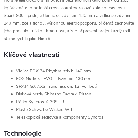
Horské elektrokolo s hmotností běžného horského kola - od 15,5
kg! Vezměte to nejlepší cross-country/trailové kolo současnosti -
Spark 900 - přidejte tlumič se zdvihem 130 mm a vidlici se zdvihem
140 mm, zcela tichou, výkonnou elektropodporu, přičemž zachováte
jeho proslulou nízkou hmotnost, a jste připraveni projet každý trail
stejně rychle jako Nino.#
Klíčové vlastnosti
Vidlice FOX 34 Rhythm, zdvih 140 mm
FOX Nude 5T EVOL, TwinLoc, 130 mm
SRAM GX AXS Transmission, 12 rychlostí
Diskové brzdy Shimano Deore 4 Piston
Ráfky Syncros X-30S TR
Pláště Schwalbe Wicked Will
Teleskopická sedlovka a komponenty Syncros
Technologie