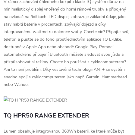
V rámci zachování úhledného kokpitu klade TQ systém důraz na
minimalistický displej vnořený do horní rámové trubky a připojený
na ovladač na řídítkách. LED displej zobrazuje základní údaje, jako
stav nabití baterie v procentech, zbývající dojezd a díky
integrovanému wattmetru dokonce watty. Chcete víc? Připojte svůj
telefon a pusťte se do toho prostřednictvím aplikace TQ E-Bike,
dostupné v Apple App nebo obchodě Google Play. Pomocí
automatického připojení Bluetooth můžete sledovat svou jízdu a
přizpůsobovat si režimy. Chcete ho používat s cyklocomputerem?
Ani to není problém. Díky vestavěné technologii ANT+ se systém
snadno spojí s cyklocomputerem jako např. Garmin, Hammerhead
nebo Wahoo.
TQ HPR50 RANGE EXTENDER
Lumen obsahuje integrovanou 360Wh baterii, ke které může být