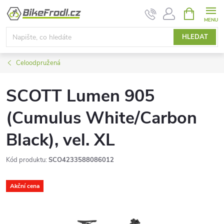
Přejít
NÁKUPNÍ
KOŠÍK
na
obsah
HLEDAT
Celoodpružená
SCOTT Lumen 905
(Cumulus White/Carbon
Black), vel. XL
Kód produktu:
SCO4233588086012
Akční cena