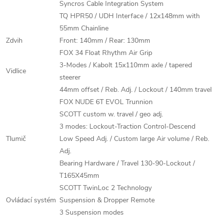
Syncros Cable Integration System
TQ HPR50 / UDH Interface / 12x148mm with
55mm Chainline
Zdvih
Front: 140mm / Rear: 130mm
FOX 34 Float Rhythm Air Grip
3-Modes / Kabolt 15x110mm axle / tapered
Vidlice
steerer
44mm offset / Reb. Adj. / Lockout / 140mm travel
FOX NUDE 6T EVOL Trunnion
SCOTT custom w. travel / geo adj.
3 modes: Lockout-Traction Control-Descend
Tlumič
Low Speed Adj. / Custom large Air volume / Reb.
Adj.
Bearing Hardware / Travel 130-90-Lockout /
T165X45mm
SCOTT TwinLoc 2 Technology
Ovládací systém
Suspension & Dropper Remote
3 Suspension modes