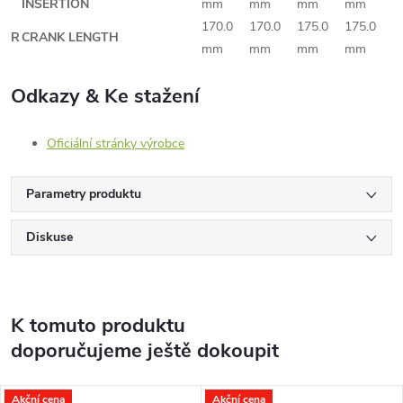
INSERTION
mm
mm
mm
mm
170.0
170.0
175.0
175.0
R
CRANK LENGTH
mm
mm
mm
mm
Odkazy & Ke stažení
Oficiální stránky výrobce
Parametry produktu
Diskuse
K tomuto produktu
doporučujeme ještě dokoupit
Akční cena
Akční cena