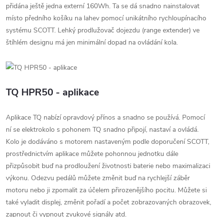
přidána ještě jedna externí 160Wh. Ta se dá snadno nainstalovat
místo předního košíku na lahev pomocí unikátního rychloupínacího
systému SCOTT. Lehký prodlužovač dojezdu (range extender) ve
štíhlém designu má jen minimální dopad na ovládání kola.
TQ HPR50 - aplikace
Aplikace TQ nabízí opravdový přínos a snadno se používá. Pomocí
ní se elektrokolo s pohonem TQ snadno připojí, nastaví a ovládá.
Kolo je dodáváno s motorem nastaveným podle doporučení SCOTT,
prostřednictvím aplikace můžete pohonnou jednotku dále
přizpůsobit buď na prodloužení životnosti baterie nebo maximalizaci
výkonu. Odezvu pedálů můžete změnit buď na rychlejší záběr
motoru nebo ji zpomalit za účelem přirozenějšího pocitu. Můžete si
také vyladit displej, změnit pořadí a počet zobrazovaných obrazovek,
zapnout či vypnout zvukové signály atd.