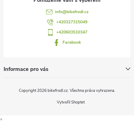
t
info
@
bikefrodl.cz
í
+420327315049
+420603510347
Facebook
Informace pro vás
Copyright 2026
bikefrodl.cz
. Všechna práva vyhrazena.
Vytvořil Shoptet
×