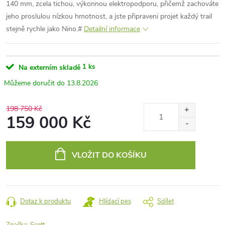
140 mm, zcela tichou, výkonnou elektropodporu, přičemž zachováte
jeho proslulou nízkou hmotnost, a jste připraveni projet každý trail
stejně rychle jako Nino.#
Detailní informace
1 ks
Na externím skladě
13.8.2026
198 750 Kč
159 000 Kč
Měrná
cena:
VLOŽIT DO KOŠÍKU
Dotaz k produktu
Hlídací pes
Sdílet