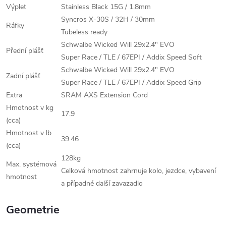
Výplet
Stainless Black 15G / 1.8mm
Syncros X-30S / 32H / 30mm
Ráfky
Tubeless ready
Schwalbe Wicked Will 29x2.4" EVO
Přední plášť
Super Race / TLE / 67EPI / Addix Speed Soft
Schwalbe Wicked Will 29x2.4" EVO
Zadní plášť
Super Race / TLE / 67EPI / Addix Speed Grip
Extra
SRAM AXS Extension Cord
Hmotnost v kg
17.9
(cca)
Hmotnost v lb
39.46
(cca)
128kg
Max. systémová
Celková hmotnost zahrnuje kolo, jezdce, vybavení
hmotnost
a případné další zavazadlo
Geometrie