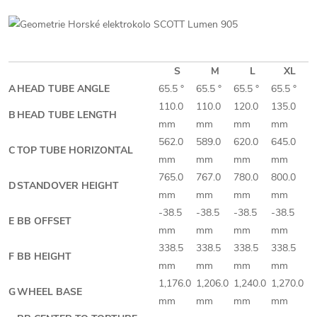
S
M
L
XL
A
HEAD TUBE ANGLE
65.5 °
65.5 °
65.5 °
65.5 °
110.0
110.0
120.0
135.0
B
HEAD TUBE LENGTH
mm
mm
mm
mm
562.0
589.0
620.0
645.0
C
TOP TUBE HORIZONTAL
mm
mm
mm
mm
765.0
767.0
780.0
800.0
D
STANDOVER HEIGHT
mm
mm
mm
mm
-38.5
-38.5
-38.5
-38.5
E
BB OFFSET
mm
mm
mm
mm
338.5
338.5
338.5
338.5
F
BB HEIGHT
mm
mm
mm
mm
1,176.0
1,206.0
1,240.0
1,270.0
G
WHEEL BASE
mm
mm
mm
mm