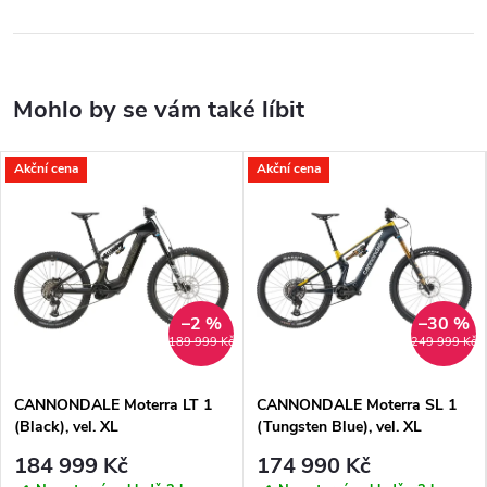
Akční cena
Akční cena
–2 %
–30 %
189 999 Kč
249 999 Kč
CANNONDALE Moterra LT 1
CANNONDALE Moterra SL 1
(Black), vel. XL
(Tungsten Blue), vel. XL
184 999 Kč
174 990 Kč