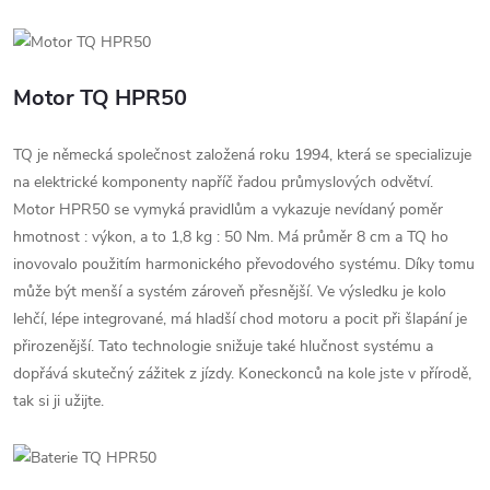
Motor TQ HPR50
TQ je německá společnost založená roku 1994, která se specializuje
na elektrické komponenty napříč řadou průmyslových odvětví.
Motor HPR50 se vymyká pravidlům a vykazuje nevídaný poměr
hmotnost : výkon, a to 1,8 kg : 50 Nm. Má průměr 8 cm a TQ ho
inovovalo použitím harmonického převodového systému. Díky tomu
může být menší a systém zároveň přesnější. Ve výsledku je kolo
lehčí, lépe integrované, má hladší chod motoru a pocit při šlapání je
přirozenější. Tato technologie snižuje také hlučnost systému a
dopřává skutečný zážitek z jízdy. Koneckonců na kole jste v přírodě,
tak si ji užijte.