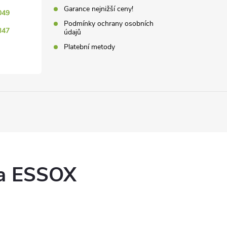
v
Garance nejnižší ceny!
049
Podmínky ochrany osobních
ý
347
údajů
p
Platební metody
s
u
ka ESSOX