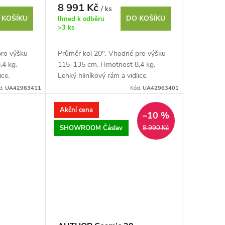
8 991 Kč
/ ks
 KOŠÍKU
DO KOŠÍKU
Ihned k odběru
>3 ks
pro výšku
Průměr kol 20". Vhodné pro výšku
4 kg.
115–135 cm. Hmotnost 8,4 kg.
ice.
Lehký hliníkový rám a vidlice.
 22 mm.
Kombo řídítka v průměru 22 mm.
d:
UA42963411
Kód:
UA42963401
.
Komponenty SHIMANO...
Akční cena
–10 %
SHOWROOM Čáslav
8 990 Kč