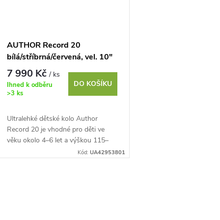
AUTHOR Record 20
bílá/stříbrná/červená, vel. 10"
7 990 Kč
/ ks
DO KOŠÍKU
Ihned k odběru
>3 ks
Ultralehké dětské kolo Author
Record 20 je vhodné pro děti ve
věku okolo 4–6 let a výškou 115–
135 cm. Při jeho návrhu bylo vše
Kód:
UA42953801
zaměřeno na snížení...
O
v