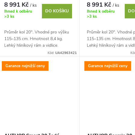
r
8 991 Kč
8 991 Kč
/ ks
/ ks
d
DO KOŠÍKU
DO
Ihned k odběru
Ihned k odběru
o
>3 ks
>3 ks
u
d
Průměr kol 20". Vhodné pro výšku
Průměr kol 20". Vhodné 
k
115–135 cm. Hmotnost 8,4 kg.
115–135 cm. Hmotnost 8,
u
Lehký hliníkový rám a vidlice.
Lehký hliníkový rám a vidl
Kombo řídítka v průměru 22 mm.
Kombo řídítka v průměru
t
Kód:
UA42963421
Kó
Komponenty SHIMANO...
Komponenty SHIMANO..
k
Garance nejnižší ceny
Garance nejnižší ceny
ů
t
ů