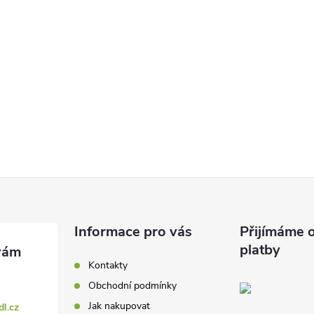
á
d
a
c
p
Informace pro vás
Přijímáme o
v
platby
k
Kontakty
Obchodní podmínky
y
Jak nakupovat
dl.cz