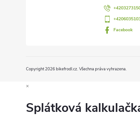
t
+420327315
+420603510
í
Facebook
i
Copyright 2026
bikefrodl.cz
. Všechna práva vyhrazena.
×
Splátková kalkulač