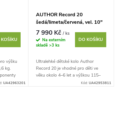
AUTHOR Record 20
šedá/limeta/červená, vel. 10"
7 990 Kč
/ ks
 KOŠÍKU
DO KOŠÍKU
Na externím
skladě
>3 ks
pro výšku
Ultralehké dětské kolo Author
6 kg.
Record 20 je vhodné pro děti ve
mponenty
věku okolo 4–6 let a výškou 115–
chlostí. V
135 cm. Při jeho návrhu bylo vše
d:
UA42963201
Kód:
UA42953811
zaměřeno na snížení...