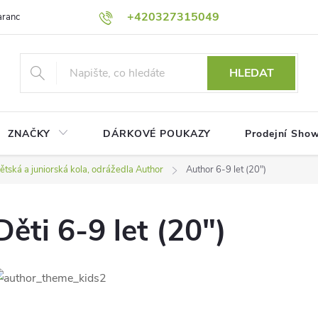
+420327315049
rance nejnižší ceny!
Podmínky ochrany osobních údajů
Platební me
HLEDAT
ZNAČKY
DÁRKOVÉ POUKAZY
Prodejní Sho
ětská a juniorská kola, odrážedla Author
Author 6-9 let (20")
Děti 6-9 let (20")