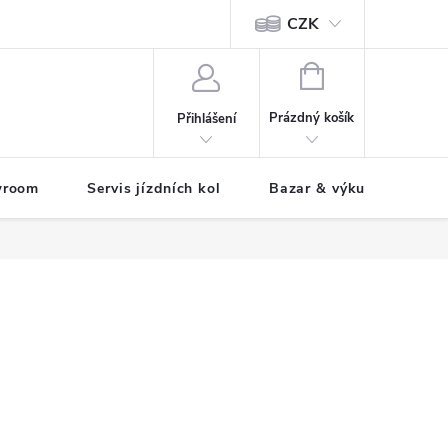
CZK
tody
NÁKUPNÍ
KOŠÍK
Prázdný košík
Přihlášení
wroom
Servis jízdních kol
Bazar & výkup jízdních 