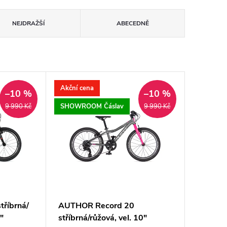
NEJDRAŽŠÍ
ABECEDNĚ
Akční cena
–10 %
–10 %
SHOWROOM Čáslav
9 990 Kč
9 990 Kč
říbrná/
AUTHOR Record 20
0"
stříbrná/růžová, vel. 10"