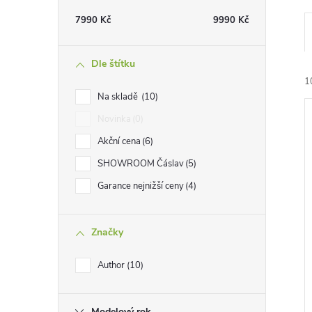
t
7990
Kč
9990
Kč
r
Dle štítku
a
1
Na skladě
10
n
Novinka
0
Akční cena
6
n
SHOWROOM Čáslav
5
í
Garance nejnižší ceny
4
í
i
p
Značky
a
Author
10
n
Modelový rok