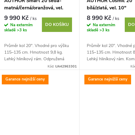
AUTHOR Smart 20 šedá-
AUTHOR Cosmic 20
matná/černá/oranžová, vel.
bílá/zlatá, vel. 10"
10"
9 990 Kč
8 990 Kč
/ ks
/ ks
DO KOŠÍKU
DO
Na externím
Na externím
skladě
>3 ks
skladě
>3 ks
Průměr kol 20". Vhodné pro výšku
Průměr kol 20". Vhodné 
115–135 cm. Hmotnost 9,8 kg.
115–135 cm. Hmotnost 8,
Lehký hliníkový rám. Odpružená
Lehký hliníkový rám. Ko
vidlice ZOOM. Komponenty
SHIMANO Revoshift, 6 ry
Kód:
UA42963301
Kó
SHIMANO Revoshift, 6 rychlostí
brzdy TEKTRO
Garance nejnižší ceny
Garance nejnižší ceny