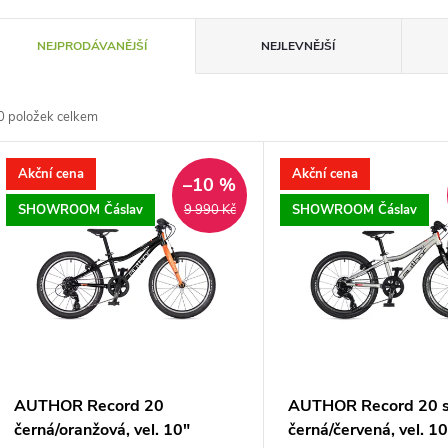
Ř
NEJPRODÁVANĚJŠÍ
NEJLEVNĚJŠÍ
a
0
položek celkem
z
V
Akční cena
Akční cena
e
–10 %
ý
SHOWROOM Čáslav
SHOWROOM Čáslav
9 990 Kč
n
p
p
s
r
p
AUTHOR Record 20
AUTHOR Record 20 st
o
černá/oranžová, vel. 10"
černá/červená, vel. 1