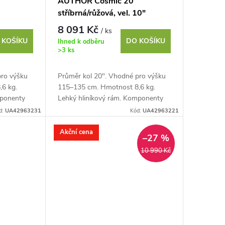
AUTHOR Cosmic 20
stříbrná/růžová, vel. 10"
8 091 Kč
/ ks
 KOŠÍKU
DO KOŠÍKU
Ihned k odběru
>3 ks
pro výšku
Průměr kol 20". Vhodné pro výšku
6 kg.
115–135 cm. Hmotnost 8,6 kg.
mponenty
Lehký hliníkový rám. Komponenty
chlostí. V
SHIMANO Revoshift, 6 rychlostí. V
d:
UA42963231
Kód:
UA42963221
brzdy TEKTRO
Akční cena
–27 %
10 990 Kč