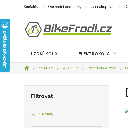
Přejít
Kontakty
Obchodní podmínky
Jak nakupovat
Ga
na
obsah
JÍZDNÍ KOLA
ELEKTROKOLA
ZNAČKY
AUTHOR
Jízdní kola Author
D
Domů
P
o
Dle ceny
s