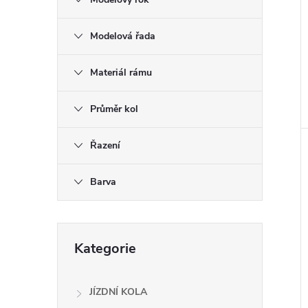
e
Modelová řada
l
Materiál rámu
Průměr kol
Řazení
Barva
Přeskočit
Kategorie
kategorie
JÍZDNÍ KOLA