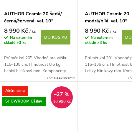
AUTHOR Cosmic 20 šedá/
AUTHOR Cosmic 20
černá/červená, vel. 10"
modrá/bílá, vel. 10"
8 990 Kč
8 990 Kč
/ ks
/ ks
DO KOŠÍKU
DO
Na externím
Na externím
skladě
>3 ks
skladě
>3 ks
Průměr kol 20". Vhodné pro výšku
Průměr kol 20". Vhodné 
115–135 cm. Hmotnost 8,6 kg.
115–135 cm. Hmotnost 8,
Lehký hliníkový rám. Komponenty
Lehký hliníkový rám. Ko
SHIMANO Revoshift, 6 rychlostí. V
SHIMANO Revoshift, 6 ry
Kód:
UA42963211
Kó
brzdy TEKTRO
brzdy TEKTRO
Akční cena
–27 %
SHOWROOM Čáslav
10 990 Kč