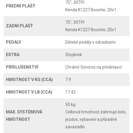
75", 30TPI
PŘEDNÍ PLÁŠŤ
Kenda K1227 Booster, 20x1
75", 30TPI
ZADNÍ PLÁŠŤ
Kenda K1227 Booster, 20x1
PEDÁLY
Dětské pedály s odrazkami
EXTRA
Stojánek
PŘÍSLUŠENSTVÍ
Chránič Syncros na představci
HMOTNOST V KG (CCA)
7.9
HMOTNOST V LB (CCA)
17.42
50 kg
MAX. SYSTÉMOVÁ
Celková hmotnost zahrnuje kolo,
HMOTNOST
jezdce, vybavení a případné
zavazadlo.