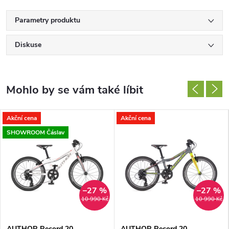
Parametry produktu
Diskuse
Akční cena
Akční cena
SHOWROOM Čáslav
–27 %
–27 %
10 990 Kč
10 990 Kč
AUTHOR Record 20
AUTHOR Record 20