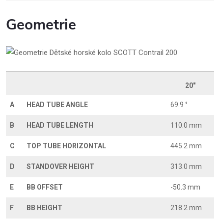
Geometrie
20"
A
HEAD TUBE ANGLE
69.9 °
B
HEAD TUBE LENGTH
110.0 mm
C
TOP TUBE HORIZONTAL
445.2 mm
D
STANDOVER HEIGHT
313.0 mm
E
BB OFFSET
-50.3 mm
F
BB HEIGHT
218.2 mm