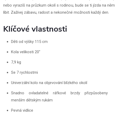
nebo vyrazíš na průzkum okolí s rodinou, bude se ti jízda na něm
líbit. Zažívej zábavu, radost a nekonečné možnosti každý den.
Klíčové vlastnosti
Děti od výšky 115 cm
Kola velikosti 20"
7,9 kg
Se 7 rychlostmi
Univerzální kolo na objevování blízkého okolí
Snadno ovladatelné ráfkové brzdy přizpůsobeny
menším dětským rukám
Pevná vidlice