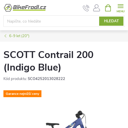
Přejít
NÁKUPNÍ
KOŠÍK
na
obsah
HLEDAT
6-9 let (20")
SCOTT Contrail 200
(Indigo Blue)
Kód produktu:
SCO4252013028222
Garance nejnižší ceny