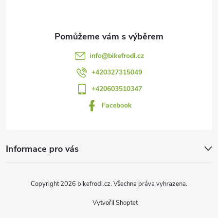
p
a
t
info
@
bikefrodl.cz
í
+420327315049
+420603510347
Facebook
Informace pro vás
Copyright 2026
bikefrodl.cz
. Všechna práva vyhrazena.
Vytvořil Shoptet