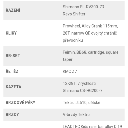
Shimano SL-RV300-7R
ŘAZENÍ
Revo Shifter
Prowheel, Alloy Crank 115mm,
KLIKY
28T, narrow QF, dvojitý chránič
převodníku
Feimin, BB68, cartridge, square
BB-SET
taper
ŘETĚZ
KMC Z7
12-28T, 7 rychlostí
KAZETA
Shimano CS-HG200-7
BRZDOVÉ PÁKY
Tektro JL510, dětské
BRZDY
V-brzdy Tektro
LEADTEC Kids riser bar alloy D:19