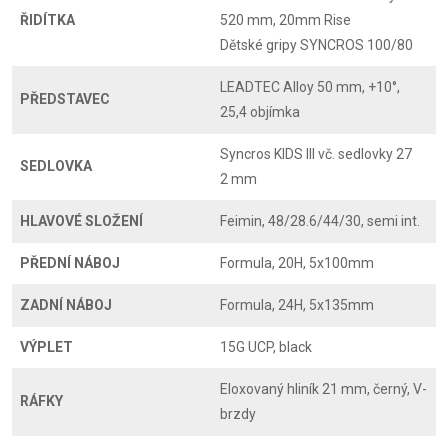
ŘIDÍTKA
520 mm, 20mm Rise
Dětské gripy SYNCROS 100/80
LEADTEC Alloy 50 mm, +10°,
PŘEDSTAVEC
25,4 objímka
Syncros KIDS III vč. sedlovky 27
SEDLOVKA
2 mm
HLAVOVÉ SLOŽENÍ
Feimin, 48/28.6/44/30, semi int.
PŘEDNÍ NÁBOJ
Formula, 20H, 5x100mm
ZADNÍ NÁBOJ
Formula, 24H, 5x135mm
VÝPLET
15G UCP, black
Eloxovaný hliník 21 mm, černý, V-
RÁFKY
brzdy