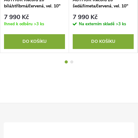
bílá/stříbrná/červená, vel. 10"
šedá/limeta/červená, vel. 10"
7 990 Kč
7 990 Kč
Ihned k odběru
>3 ks
Na externím skladě
>3 ks
DO KOŠÍKU
DO KOŠÍKU
Z
á