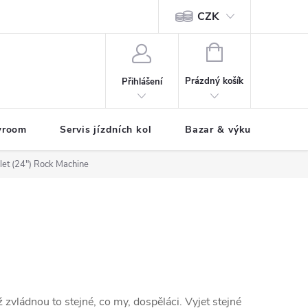
CZK
tody
NÁKUPNÍ
KOŠÍK
Prázdný košík
Přihlášení
wroom
Servis jízdních kol
Bazar & výkup jízdních 
let (24") Rock Machine
ž zvládnou to stejné, co my, dospěláci. Vyjet stejné