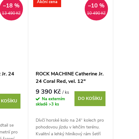
Akční cena
–18 %
–10 %
13 490 Kč
10 490 Kč
Jr. 24
ROCK MACHINE Catherine Jr.
24 Coral Red, vel. 12"
9 390 Kč
/ ks
DO KOŠÍKU
Na externím
 KOŠÍKU
skladě
>3 ks
Dívčí horské kolo na 24“ kolech pro
dtail se
pohodovou jízdu v lehčím terénu.
metrií pro
Kvalitní a lehký hliníkový rám šetří
é řazení