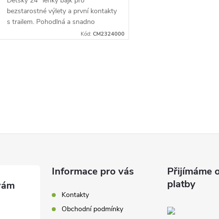
Dětský 24“ lehký bajk pro
bezstarostné výlety a první kontakty
s trailem. Pohodlná a snadno
ovladatelná Junior Trail geometrie
Kód:
CM2324000
naučí malé bikery...
O
v
á
d
a
Informace pro vás
Přijímáme o
platby
c
Kontakty
Obchodní podmínky