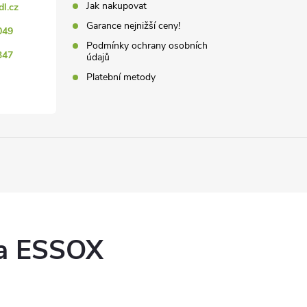
Jak nakupovat
dl.cz
p
Garance nejnižší ceny!
049
Podmínky ochrany osobních
347
údajů
v
Platební metody
k
y
v
ý
p
ka ESSOX
s
u