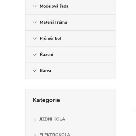
í
i
e
Modelová řada
l
Materiál rámu
Průměr kol
Řazení
Barva
Přeskočit
Kategorie
kategorie
JÍZDNÍ KOLA
ELEKTROKOLA