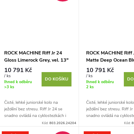
ů
ROCK MACHINE Riff Jr 24
ROCK MACHINE Riff 
Gloss Limerock Grey, vel. 13"
Matte Deep Ocean Blu
13"
10 791 Kč
10 791 Kč
/ ks
/ ks
DO KOŠÍKU
DO
Ihned k odběru
Ihned k odběru
>3 ks
2 ks
Čisté, lehké juniorské kolo na
Čisté, lehké juniorské kol
ježdění bez stresu. Riff Jr 24 se
ježdění bez stresu. Riff Jr
snadno ovládá na cyklostezkách i
snadno ovládá na cyklost
na šotolině díky vyladěnému
na šotolině díky vyladěn
Kód:
803.2026.24204
Kód:
8
juniorskému rámu a...
juniorskému rámu a...