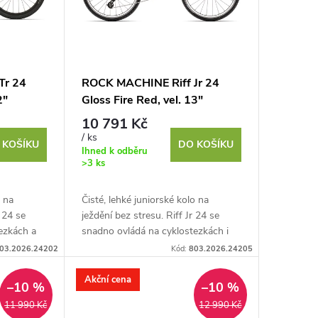
Tr 24
ROCK MACHINE Riff Jr 24
2"
Gloss Fire Red, vel. 13"
10 791 Kč
/ ks
 KOŠÍKU
DO KOŠÍKU
Ihned k odběru
>3 ks
o na
Čisté, lehké juniorské kolo na
r 24 se
ježdění bez stresu. Riff Jr 24 se
ezkách a
snadno ovládá na cyklostezkách i
díky
na šotolině díky vyladěnému
03.2026.24202
Kód:
803.2026.24205
.
juniorskému rámu a...
Akční cena
–10 %
–10 %
11 990 Kč
12 990 Kč