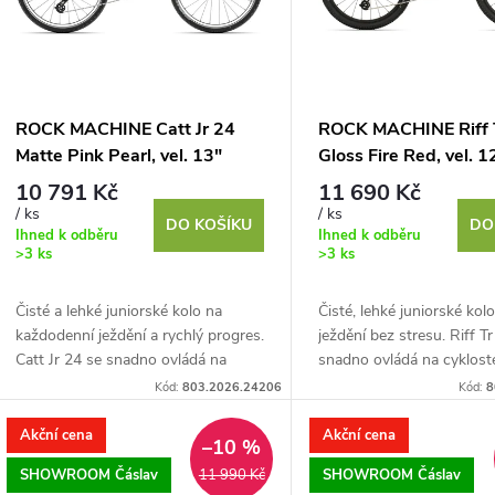
p
s
r
p
ROCK MACHINE Catt Jr 24
ROCK MACHINE Riff 
o
Matte Pink Pearl, vel. 13"
Gloss Fire Red, vel. 1
r
10 791 Kč
11 690 Kč
d
/ ks
/ ks
DO KOŠÍKU
DO
o
Ihned k odběru
Ihned k odběru
>3 ks
>3 ks
u
d
Čisté a lehké juniorské kolo na
Čisté, lehké juniorské kol
k
každodenní ježdění a rychlý progres.
ježdění bez stresu. Riff T
u
Catt Jr 24 se snadno ovládá na
snadno ovládá na cyklost
t
cyklostezkách i ve městě a
baví i na lesních cestách 
Kód:
803.2026.24206
Kód:
8
k
pohodlné pláště pomůžou i...
vyladěnému juniorskému..
ů
Akční cena
Akční cena
–10 %
t
SHOWROOM Čáslav
SHOWROOM Čáslav
11 990 Kč