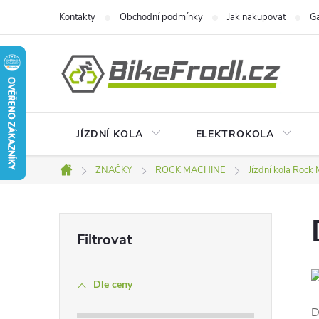
Přejít
Kontakty
Obchodní podmínky
Jak nakupovat
Ga
na
obsah
JÍZDNÍ KOLA
ELEKTROKOLA
ZNAČKY
ROCK MACHINE
Jízdní kola Rock
Domů
P
o
Dle ceny
s
D