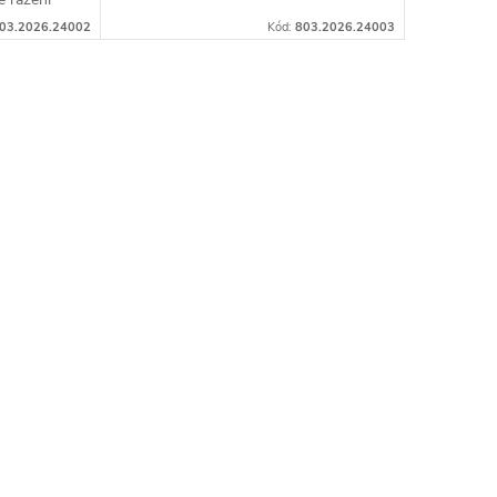
síly v kopcích, geometrie Junior Fun
 lehká
03.2026.24002
Kód:
803.2026.24003
usnadňuje...