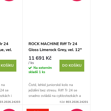
Jr 24
ROCK MACHINE Riff Tr 24
e, vel.
Gloss Limerock Grey, vel. 12"
11 691 Kč
/ ks
 KOŠÍKU
DO KOŠÍKU
Na externím
skladě
1 ks
o na
Čisté, lehké juniorské kolo na
 24 se
ježdění bez stresu. Riff Tr 24 se
ezkách i
snadno ovládá na cyklostezkách a
ému
baví i na lesních cestách díky
03.2026.24203
Kód:
803.2026.24201
vyladěnému juniorskému...