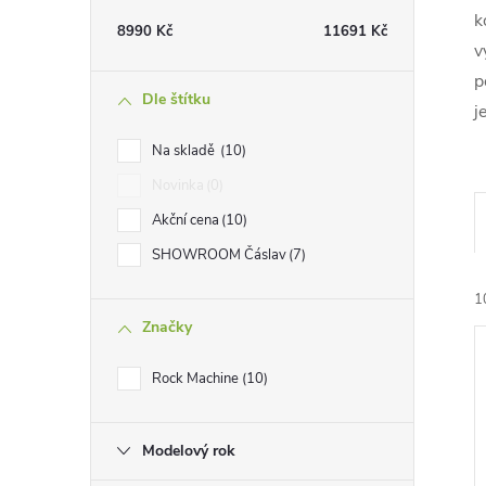
t
k
8990
Kč
11691
Kč
v
r
p
Dle štítku
j
a
Na skladě
10
n
Novinka
0
Akční cena
10
n
SHOWROOM Čáslav
7
í
1
Značky
p
Rock Machine
10
a
n
Modelový rok