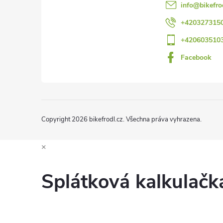
info
@
bikefro
t
+420327315
r
+420603510
í
Facebook
Copyright 2026
bikefrodl.cz
. Všechna práva vyhrazena.
×
i
Splátková kalkulač