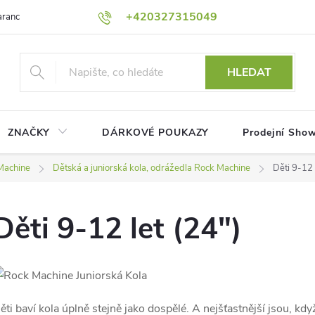
+420327315049
rance nejnižší ceny!
Podmínky ochrany osobních údajů
Platební me
HLEDAT
ZNAČKY
DÁRKOVÉ POUKAZY
Prodejní Sho
 Machine
Dětská a juniorská kola, odrážedla Rock Machine
Děti 9-12 
Děti 9-12 let (24")
ěti baví kola úplně stejně jako dospělé. A nejšťastnější jsou, kdy