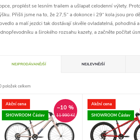
opce, proplést se lesním trailem a ušlapat celodenní výlety. Proto
ýšku. Přišli jsme na to, že 27,5“ a dokonce i 29“ kola jsou pro 
ovedlo a malí jezdci tak dostávají skvěle ovladatelná, pohodlná a
ednopřevodníku a širokého rozsahu kazety, a začněte počítat ús
Ř
NEJPRODÁVANĚJŠÍ
NEJLEVNĚJŠÍ
a
0
položek celkem
z
V
Akční cena
Akční cena
e
–10 %
ý
SHOWROOM Čáslav
SHOWROOM Čáslav
11 990 Kč
n
p