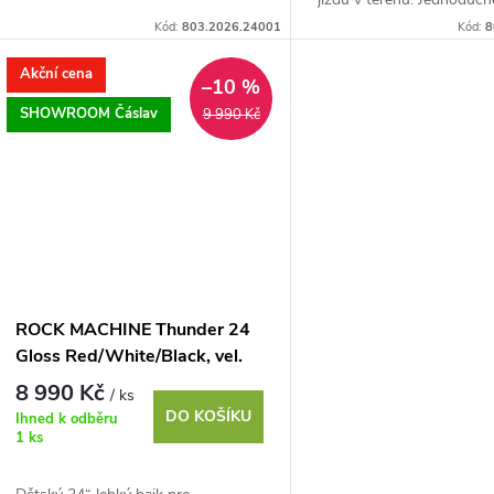
ovladatelná Junior Trail geometrie
1×8 pro první delší výlety,
Kód:
803.2026.24001
Kód:
8
naučí malé bikery...
hliníková...
Akční cena
–10 %
SHOWROOM Čáslav
9 990 Kč
ROCK MACHINE Thunder 24
Gloss Red/White/Black, vel.
13"
8 990 Kč
/ ks
DO KOŠÍKU
Ihned k odběru
1 ks