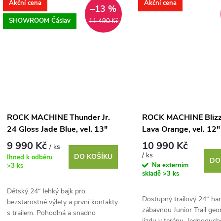
Akční cena
Akční cena
–13 %
SHOWROOM Čáslav
11 490 Kč
ROCK MACHINE Thunder Jr.
ROCK MACHINE Blizz 
24 Gloss Jade Blue, vel. 13"
Lava Orange, vel. 12"
9 990 Kč
10 990 Kč
/ ks
/ ks
DO KOŠÍKU
Ihned k odběru
DO
Na externím
>3 ks
skladě
>3 ks
Dětský 24“ lehký bajk pro
Dostupný trailový 24“ har
bezstarostné výlety a první kontakty
zábavnou Junior Trail geo
s trailem. Pohodlná a snadno
jízdu v terénu. Jednoduch