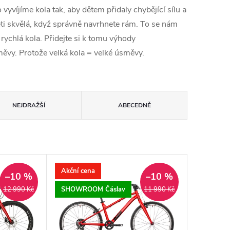
 vyvíjíme kola tak, aby dětem přidaly chybějící sílu a
děti skvělá, když správně navrhnete rám. To se nám
 rychlá kola. Přidejte si k tomu výhody
měvy. Protože velká kola = velké úsměvy.
NEJDRAŽŠÍ
ABECEDNĚ
Akční cena
–10 %
–10 %
SHOWROOM Čáslav
12 990 Kč
11 990 Kč